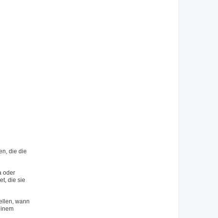
n, die die
a oder
, die sie
ellen, wann
 einem