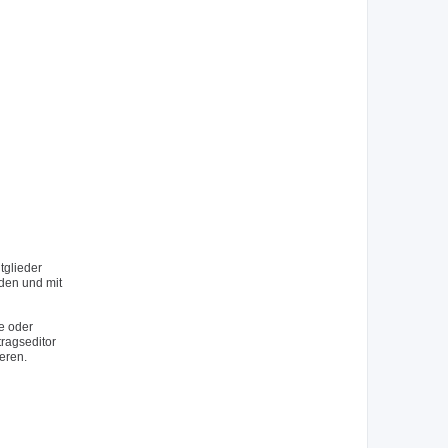
tglieder
rden und mit
e oder
tragseditor
eren.