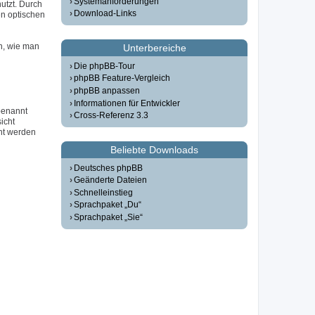
Systemanforderungen
utzt. Durch
Download-Links
n optischen
n, wie man
Unterbereiche
Die phpBB-Tour
phpBB Feature-Vergleich
phpBB anpassen
Informationen für Entwickler
 benannt
Cross-Referenz 3.3
icht
ht werden
Beliebte Downloads
Deutsches phpBB
Geänderte Dateien
Schnelleinstieg
Sprachpaket „Du“
Sprachpaket „Sie“