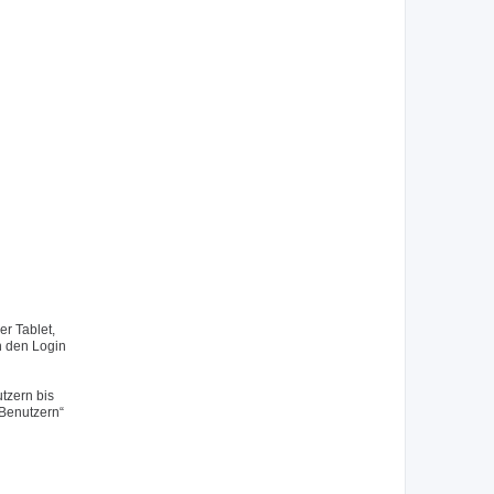
r Tablet,
h den Login
tzern bis
 Benutzern“