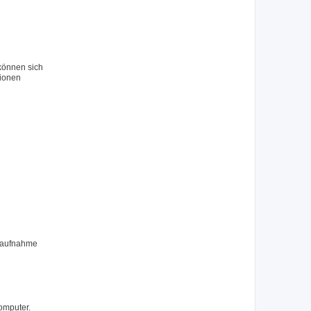
 können sich
tionen
ktaufnahme
omputer.