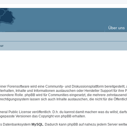
Über uns
ur
 einer Forensoftware wird eine Community- und Diskussionsplattform bereitgestellt, 
halten, Inhalte und Informationen austauschen oder Hersteller Support für ihre 
esondere Rolle. phpBB wird für Communities eingesetzt, die mehrere zehntausend 
chtigungssystem lassen sich auch Inhalte austauschen, die nicht für die Öffentlic
neral Public License veröffentlich. D.h. du kannst damit machen was du willst, darfs
i angepasste Versionen das Copyright von phpBB erhalten.
s Datenbanksystem
MySQL
. Dadurch kann phpBB auf nahezu jedem Server weltw