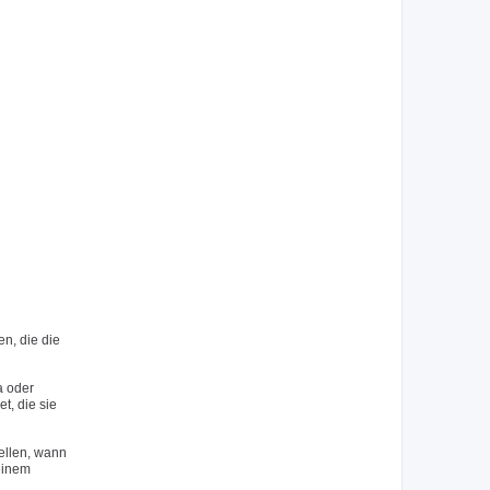
n, die die
a oder
, die sie
ellen, wann
 einem