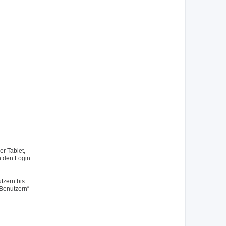
r Tablet,
h den Login
tzern bis
 Benutzern“