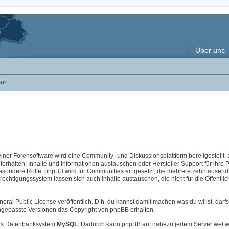
Über uns
ur
 einer Forensoftware wird eine Community- und Diskussionsplattform bereitgestellt, 
halten, Inhalte und Informationen austauschen oder Hersteller Support für ihre 
esondere Rolle. phpBB wird für Communities eingesetzt, die mehrere zehntausend 
chtigungssystem lassen sich auch Inhalte austauschen, die nicht für die Öffentlic
neral Public License veröffentlich. D.h. du kannst damit machen was du willst, darfs
i angepasste Versionen das Copyright von phpBB erhalten.
s Datenbanksystem
MySQL
. Dadurch kann phpBB auf nahezu jedem Server weltw