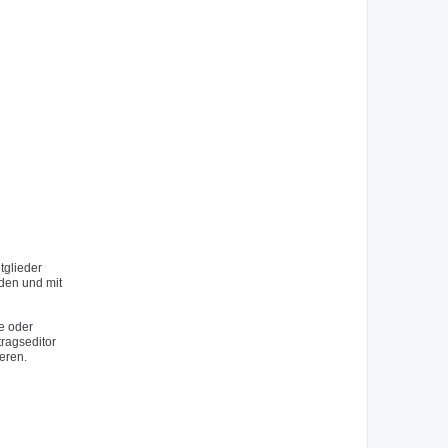
tglieder
rden und mit
e oder
tragseditor
eren.