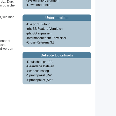
Systemanforderungen
utzt. Durch
Download-Links
n optischen
n, wie man
Unterbereiche
Die phpBB-Tour
phpBB Feature-Vergleich
phpBB anpassen
Informationen für Entwickler
 benannt
Cross-Referenz 3.3
icht
ht werden
Beliebte Downloads
Deutsches phpBB
Geänderte Dateien
Schnelleinstieg
Sprachpaket „Du“
Sprachpaket „Sie“