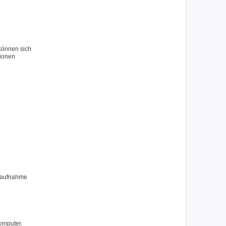
 können sich
tionen
ktaufnahme
omputer.