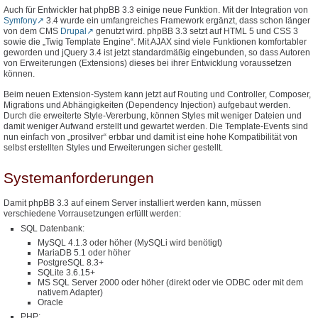
Auch für Entwickler hat phpBB 3.3 einige neue Funktion. Mit der Integration von
Symfony
3.4 wurde ein umfangreiches Framework ergänzt, dass schon länger
von dem CMS
Drupal
genutzt wird. phpBB 3.3 setzt auf HTML 5 und CSS 3
sowie die „Twig Template Engine“. Mit AJAX sind viele Funktionen komfortabler
geworden und jQuery 3.4 ist jetzt standardmäßig eingebunden, so dass Autoren
von Erweiterungen (Extensions) dieses bei ihrer Entwicklung voraussetzen
können.
Beim neuen Extension-System kann jetzt auf Routing und Controller, Composer,
Migrations und Abhängigkeiten (Dependency Injection) aufgebaut werden.
Durch die erweiterte Style-Vererbung, können Styles mit weniger Dateien und
damit weniger Aufwand erstellt und gewartet werden. Die Template-Events sind
nun einfach von „prosilver“ erbbar und damit ist eine hohe Kompatibilität von
selbst erstellten Styles und Erweiterungen sicher gestellt.
Systemanforderungen
Damit phpBB 3.3 auf einem Server installiert werden kann, müssen
verschiedene Vorrausetzungen erfüllt werden:
SQL Datenbank:
MySQL 4.1.3 oder höher (MySQLi wird benötigt)
MariaDB 5.1 oder höher
PostgreSQL 8.3+
SQLite 3.6.15+
MS SQL Server 2000 oder höher (direkt oder vie ODBC oder mit dem
nativem Adapter)
Oracle
PHP: