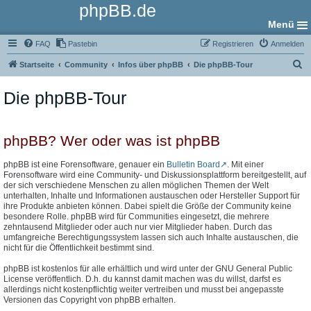
phpBB.de
Menü
FAQ
Pastebin
Registrieren
Anmelden
S
Startseite
Community
Infos über phpBB
Die phpBB-Tour
u
Die phpBB-Tour
c
h
e
phpBB? Wer oder was ist phpBB
phpBB ist eine Forensoftware, genauer ein
Bulletin Board
. Mit einer
Forensoftware wird eine Community- und Diskussionsplattform bereitgestellt, auf
der sich verschiedene Menschen zu allen möglichen Themen der Welt
unterhalten, Inhalte und Informationen austauschen oder Hersteller Support für
ihre Produkte anbieten können. Dabei spielt die Größe der Community keine
besondere Rolle. phpBB wird für Communities eingesetzt, die mehrere
zehntausend Mitglieder oder auch nur vier Mitglieder haben. Durch das
umfangreiche Berechtigungssystem lassen sich auch Inhalte austauschen, die
nicht für die Öffentlichkeit bestimmt sind.
phpBB ist kostenlos für alle erhältlich und wird unter der GNU General Public
License veröffentlich. D.h. du kannst damit machen was du willst, darfst es
allerdings nicht kostenpflichtig weiter vertreiben und musst bei angepasste
Versionen das Copyright von phpBB erhalten.