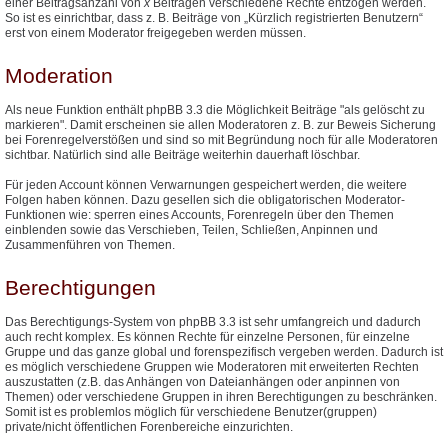
einer Beitragsanzahl von
x
Beiträgen verschiedene Rechte entzogen werden.
So ist es einrichtbar, dass z. B. Beiträge von „Kürzlich registrierten Benutzern“
erst von einem Moderator freigegeben werden müssen.
Moderation
Als neue Funktion enthält phpBB 3.3 die Möglichkeit Beiträge "als gelöscht zu
markieren". Damit erscheinen sie allen Moderatoren z. B. zur Beweis Sicherung
bei Forenregelverstößen und sind so mit Begründung noch für alle Moderatoren
sichtbar. Natürlich sind alle Beiträge weiterhin dauerhaft löschbar.
Für jeden Account können Verwarnungen gespeichert werden, die weitere
Folgen haben können. Dazu gesellen sich die obligatorischen Moderator-
Funktionen wie: sperren eines Accounts, Forenregeln über den Themen
einblenden sowie das Verschieben, Teilen, Schließen, Anpinnen und
Zusammenführen von Themen.
Berechtigungen
Das Berechtigungs-System von phpBB 3.3 ist sehr umfangreich und dadurch
auch recht komplex. Es können Rechte für einzelne Personen, für einzelne
Gruppe und das ganze global und forenspezifisch vergeben werden. Dadurch ist
es möglich verschiedene Gruppen wie Moderatoren mit erweiterten Rechten
auszustatten (z.B. das Anhängen von Dateianhängen oder anpinnen von
Themen) oder verschiedene Gruppen in ihren Berechtigungen zu beschränken.
Somit ist es problemlos möglich für verschiedene Benutzer(gruppen)
private/nicht öffentlichen Forenbereiche einzurichten.