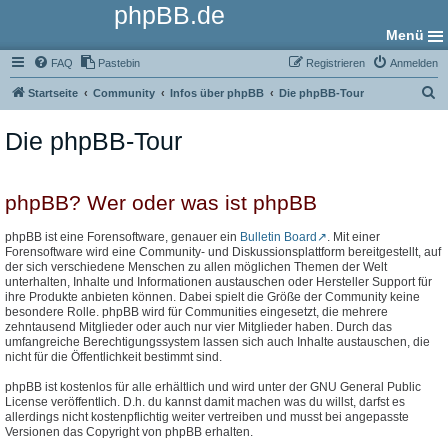
phpBB.de
Menü
FAQ
Pastebin
Registrieren
Anmelden
S
Startseite
Community
Infos über phpBB
Die phpBB-Tour
u
Die phpBB-Tour
c
h
e
phpBB? Wer oder was ist phpBB
phpBB ist eine Forensoftware, genauer ein
Bulletin Board
. Mit einer
Forensoftware wird eine Community- und Diskussionsplattform bereitgestellt, auf
der sich verschiedene Menschen zu allen möglichen Themen der Welt
unterhalten, Inhalte und Informationen austauschen oder Hersteller Support für
ihre Produkte anbieten können. Dabei spielt die Größe der Community keine
besondere Rolle. phpBB wird für Communities eingesetzt, die mehrere
zehntausend Mitglieder oder auch nur vier Mitglieder haben. Durch das
umfangreiche Berechtigungssystem lassen sich auch Inhalte austauschen, die
nicht für die Öffentlichkeit bestimmt sind.
phpBB ist kostenlos für alle erhältlich und wird unter der GNU General Public
License veröffentlich. D.h. du kannst damit machen was du willst, darfst es
allerdings nicht kostenpflichtig weiter vertreiben und musst bei angepasste
Versionen das Copyright von phpBB erhalten.