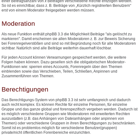
einer Beitragsanzahl von
x
Beiträgen verschiedene Rechte entzogen werden.
So ist es einrichtbar, dass z. B. Beiträge von „Kürzlich registrierten Benutzern“
erst von einem Moderator freigegeben werden müssen.
Moderation
Als neue Funktion enthält phpBB 3.3 die Möglichkeit Beiträge "als gelöscht zu
markieren". Damit erscheinen sie allen Moderatoren z. B. zur Beweis Sicherung
bei Forenregelverstößen und sind so mit Begründung noch für alle Moderatoren
sichtbar. Natürlich sind alle Beiträge weiterhin dauerhaft löschbar.
Für jeden Account können Verwarnungen gespeichert werden, die weitere
Folgen haben können. Dazu gesellen sich die obligatorischen Moderator-
Funktionen wie: sperren eines Accounts, Forenregeln über den Themen
einblenden sowie das Verschieben, Teilen, Schließen, Anpinnen und
Zusammenführen von Themen.
Berechtigungen
Das Berechtigungs-System von phpBB 3.3 ist sehr umfangreich und dadurch
auch recht komplex. Es können Rechte für einzelne Personen, für einzelne
Gruppe und das ganze global und forenspezifisch vergeben werden. Dadurch ist
es möglich verschiedene Gruppen wie Moderatoren mit erweiterten Rechten
auszustatten (z.B. das Anhängen von Dateianhängen oder anpinnen von
Themen) oder verschiedene Gruppen in ihren Berechtigungen zu beschränken.
Somit ist es problemlos möglich für verschiedene Benutzer(gruppen)
private/nicht öffentlichen Forenbereiche einzurichten.