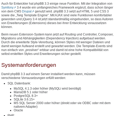
Auch für Entwickler hat phpBB 3.3 einige neue Funktion. Mit der Integration von
Symfony
3.4 wurde ein umfangreiches Framework ergänzt, dass schon länger
von dem CMS
Drupal
genutzt wird. phpBB 3.3 setzt auf HTML 5 und CSS 3
sowie die „Twig Template Engine“. Mit AJAX sind viele Funktionen komfortabler
geworden und jQuery 3.4 ist jetzt standardmäßig eingebunden, so dass Autoren
von Erweiterungen (Extensions) dieses bei ihrer Entwicklung voraussetzen
können.
Beim neuen Extension-System kann jetzt auf Routing und Controller, Composer,
Migrations und Abhängigkeiten (Dependency Injection) aufgebaut werden.
Durch die erweiterte Style-Vererbung, können Styles mit weniger Dateien und
damit weniger Aufwand erstellt und gewartet werden. Die Template-Events sind
nun einfach von „prosilver“ erbbar und damit ist eine hohe Kompatibilität von
selbst erstellten Styles und Erweiterungen sicher gestellt.
Systemanforderungen
Damit phpBB 3.3 auf einem Server installiert werden kann, müssen
verschiedene Vorrausetzungen erfüllt werden:
SQL Datenbank:
MySQL 4.1.3 oder höher (MySQLi wird benötigt)
MariaDB 5.1 oder höher
PostgreSQL 8.3+
SQLite 3.6.15+
MS SQL Server 2000 oder höher (direkt oder vie ODBC oder mit dem
nativem Adapter)
Oracle
PHP: