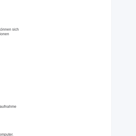
 können sich
tionen
ktaufnahme
omputer.