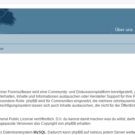
Über uns
ur
 einer Forensoftware wird eine Community- und Diskussionsplattform bereitgestellt, 
halten, Inhalte und Informationen austauschen oder Hersteller Support für ihre 
esondere Rolle. phpBB wird für Communities eingesetzt, die mehrere zehntausend 
chtigungssystem lassen sich auch Inhalte austauschen, die nicht für die Öffentlic
neral Public License veröffentlich. D.h. du kannst damit machen was du willst, darfs
i angepasste Versionen das Copyright von phpBB erhalten.
s Datenbanksystem
MySQL
. Dadurch kann phpBB auf nahezu jedem Server weltw