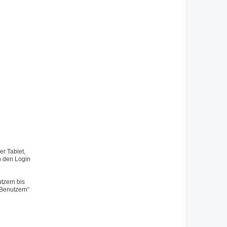
r Tablet,
h den Login
tzern bis
 Benutzern“