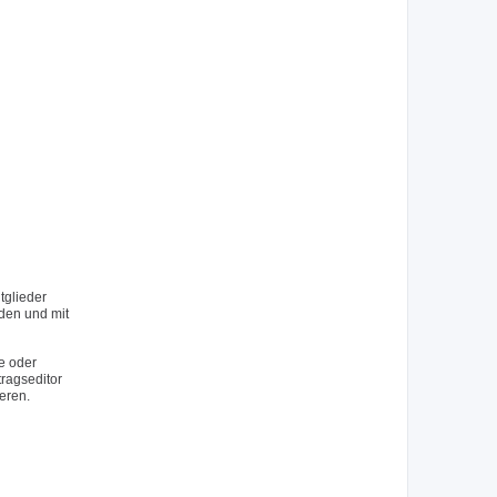
tglieder
rden und mit
e oder
tragseditor
eren.