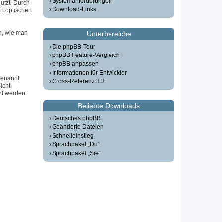
Systemanforderungen
utzt. Durch
Download-Links
n optischen
n, wie man
Unterbereiche
Die phpBB-Tour
phpBB Feature-Vergleich
phpBB anpassen
Informationen für Entwickler
 benannt
Cross-Referenz 3.3
icht
ht werden
Beliebte Downloads
Deutsches phpBB
Geänderte Dateien
Schnelleinstieg
Sprachpaket „Du“
Sprachpaket „Sie“