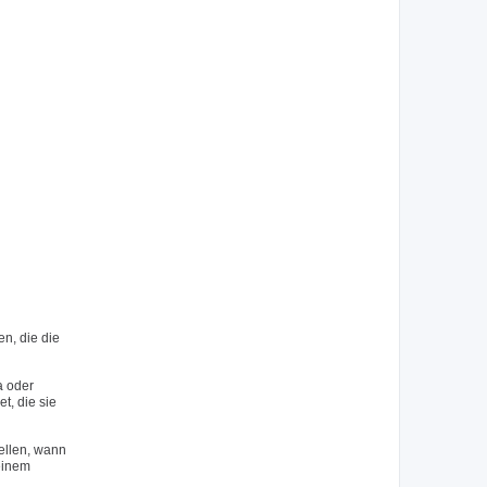
n, die die
a oder
, die sie
ellen, wann
 einem