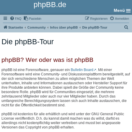
phpBB.de
Menü
FAQ
Pastebin
Registrieren
Anmelden
S
Startseite
Community
Infos über phpBB
Die phpBB-Tour
u
Die phpBB-Tour
c
h
e
phpBB? Wer oder was ist phpBB
phpBB ist eine Forensoftware, genauer ein
Bulletin Board
. Mit einer
Forensoftware wird eine Community- und Diskussionsplattform bereitgestellt, auf
der sich verschiedene Menschen zu allen möglichen Themen der Welt
unterhalten, Inhalte und Informationen austauschen oder Hersteller Support für
ihre Produkte anbieten können. Dabei spielt die Größe der Community keine
besondere Rolle. phpBB wird für Communities eingesetzt, die mehrere
zehntausend Mitglieder oder auch nur vier Mitglieder haben. Durch das
umfangreiche Berechtigungssystem lassen sich auch Inhalte austauschen, die
nicht für die Öffentlichkeit bestimmt sind.
phpBB ist kostenlos für alle erhältlich und wird unter der GNU General Public
License veröffentlich. D.h. du kannst damit machen was du willst, darfst es
allerdings nicht kostenpflichtig weiter vertreiben und musst bei angepasste
Versionen das Copyright von phpBB erhalten.