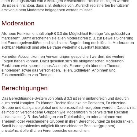
einer Beitragsanzahl von
x
Beiträgen verschiedene Rechte entzogen werden.
So ist es einrichtbar, dass z. B. Beiträge von „Kürzlich registrierten Benutzern“
erst von einem Moderator freigegeben werden müssen.
Moderation
Als neue Funktion enthält phpBB 3.3 die Möglichkeit Beiträge "als gelöscht zu
markieren". Damit erscheinen sie allen Moderatoren z. B. zur Beweis Sicherung
bei Forenregelverstößen und sind so mit Begründung noch für alle Moderatoren
sichtbar. Natürlich sind alle Beiträge weiterhin dauerhaft löschbar.
Für jeden Account können Verwarnungen gespeichert werden, die weitere
Folgen haben können. Dazu gesellen sich die obligatorischen Moderator-
Funktionen wie: sperren eines Accounts, Forenregeln über den Themen
einblenden sowie das Verschieben, Teilen, Schließen, Anpinnen und
Zusammenführen von Themen.
Berechtigungen
Das Berechtigungs-System von phpBB 3.3 ist sehr umfangreich und dadurch
auch recht komplex. Es können Rechte für einzelne Personen, für einzelne
Gruppe und das ganze global und forenspezifisch vergeben werden. Dadurch ist
es möglich verschiedene Gruppen wie Moderatoren mit erweiterten Rechten
auszustatten (z.B. das Anhängen von Dateianhängen oder anpinnen von
Themen) oder verschiedene Gruppen in ihren Berechtigungen zu beschränken.
Somit ist es problemlos möglich für verschiedene Benutzer(gruppen)
private/nicht öffentlichen Forenbereiche einzurichten.