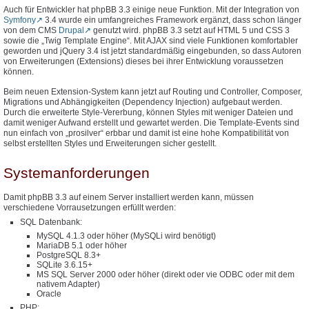
Auch für Entwickler hat phpBB 3.3 einige neue Funktion. Mit der Integration von
Symfony
3.4 wurde ein umfangreiches Framework ergänzt, dass schon länger
von dem CMS
Drupal
genutzt wird. phpBB 3.3 setzt auf HTML 5 und CSS 3
sowie die „Twig Template Engine“. Mit AJAX sind viele Funktionen komfortabler
geworden und jQuery 3.4 ist jetzt standardmäßig eingebunden, so dass Autoren
von Erweiterungen (Extensions) dieses bei ihrer Entwicklung voraussetzen
können.
Beim neuen Extension-System kann jetzt auf Routing und Controller, Composer,
Migrations und Abhängigkeiten (Dependency Injection) aufgebaut werden.
Durch die erweiterte Style-Vererbung, können Styles mit weniger Dateien und
damit weniger Aufwand erstellt und gewartet werden. Die Template-Events sind
nun einfach von „prosilver“ erbbar und damit ist eine hohe Kompatibilität von
selbst erstellten Styles und Erweiterungen sicher gestellt.
Systemanforderungen
Damit phpBB 3.3 auf einem Server installiert werden kann, müssen
verschiedene Vorrausetzungen erfüllt werden:
SQL Datenbank:
MySQL 4.1.3 oder höher (MySQLi wird benötigt)
MariaDB 5.1 oder höher
PostgreSQL 8.3+
SQLite 3.6.15+
MS SQL Server 2000 oder höher (direkt oder vie ODBC oder mit dem
nativem Adapter)
Oracle
PHP: