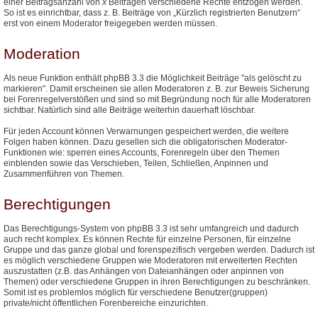
einer Beitragsanzahl von
x
Beiträgen verschiedene Rechte entzogen werden.
So ist es einrichtbar, dass z. B. Beiträge von „Kürzlich registrierten Benutzern“
erst von einem Moderator freigegeben werden müssen.
Moderation
Als neue Funktion enthält phpBB 3.3 die Möglichkeit Beiträge "als gelöscht zu
markieren". Damit erscheinen sie allen Moderatoren z. B. zur Beweis Sicherung
bei Forenregelverstößen und sind so mit Begründung noch für alle Moderatoren
sichtbar. Natürlich sind alle Beiträge weiterhin dauerhaft löschbar.
Für jeden Account können Verwarnungen gespeichert werden, die weitere
Folgen haben können. Dazu gesellen sich die obligatorischen Moderator-
Funktionen wie: sperren eines Accounts, Forenregeln über den Themen
einblenden sowie das Verschieben, Teilen, Schließen, Anpinnen und
Zusammenführen von Themen.
Berechtigungen
Das Berechtigungs-System von phpBB 3.3 ist sehr umfangreich und dadurch
auch recht komplex. Es können Rechte für einzelne Personen, für einzelne
Gruppe und das ganze global und forenspezifisch vergeben werden. Dadurch ist
es möglich verschiedene Gruppen wie Moderatoren mit erweiterten Rechten
auszustatten (z.B. das Anhängen von Dateianhängen oder anpinnen von
Themen) oder verschiedene Gruppen in ihren Berechtigungen zu beschränken.
Somit ist es problemlos möglich für verschiedene Benutzer(gruppen)
private/nicht öffentlichen Forenbereiche einzurichten.