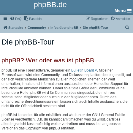
phpBB.de
Menü
FAQ
Pastebin
Registrieren
Anmelden
S
Startseite
Community
Infos über phpBB
Die phpBB-Tour
u
Die phpBB-Tour
c
h
e
phpBB? Wer oder was ist phpBB
phpBB ist eine Forensoftware, genauer ein
Bulletin Board
. Mit einer
Forensoftware wird eine Community- und Diskussionsplattform bereitgestellt, auf
der sich verschiedene Menschen zu allen möglichen Themen der Welt
unterhalten, Inhalte und Informationen austauschen oder Hersteller Support für
ihre Produkte anbieten können. Dabei spielt die Größe der Community keine
besondere Rolle. phpBB wird für Communities eingesetzt, die mehrere
zehntausend Mitglieder oder auch nur vier Mitglieder haben. Durch das
umfangreiche Berechtigungssystem lassen sich auch Inhalte austauschen, die
nicht für die Öffentlichkeit bestimmt sind.
phpBB ist kostenlos für alle erhältlich und wird unter der GNU General Public
License veröffentlich. D.h. du kannst damit machen was du willst, darfst es
allerdings nicht kostenpflichtig weiter vertreiben und musst bei angepasste
Versionen das Copyright von phpBB erhalten.