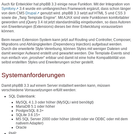
Auch für Entwickler hat phpBB 3.3 einige neue Funktion. Mit der Integration von
Symfony
3.4 wurde ein umfangreiches Framework ergänzt, dass schon länger
von dem CMS
Drupal
genutzt wird. phpBB 3.3 setzt auf HTML 5 und CSS 3
sowie die „Twig Template Engine“. Mit AJAX sind viele Funktionen komfortabler
geworden und jQuery 3.4 ist jetzt standardmäßig eingebunden, so dass Autoren
von Erweiterungen (Extensions) dieses bei ihrer Entwicklung voraussetzen
können.
Beim neuen Extension-System kann jetzt auf Routing und Controller, Composer,
Migrations und Abhängigkeiten (Dependency Injection) aufgebaut werden.
Durch die erweiterte Style-Vererbung, können Styles mit weniger Dateien und
damit weniger Aufwand erstellt und gewartet werden. Die Template-Events sind
nun einfach von „prosilver“ erbbar und damit ist eine hohe Kompatibilität von
selbst erstellten Styles und Erweiterungen sicher gestellt.
Systemanforderungen
Damit phpBB 3.3 auf einem Server installiert werden kann, müssen
verschiedene Vorrausetzungen erfüllt werden:
SQL Datenbank:
MySQL 4.1.3 oder höher (MySQLi wird benötigt)
MariaDB 5.1 oder höher
PostgreSQL 8.3+
SQLite 3.6.15+
MS SQL Server 2000 oder höher (direkt oder vie ODBC oder mit dem
nativem Adapter)
Oracle
PHP: