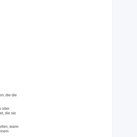
n, die die
a oder
, die sie
ellen, wann
 einem