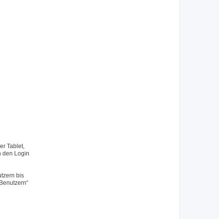
r Tablet,
h den Login
tzern bis
 Benutzern“