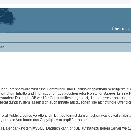
Über uns
ur
 einer Forensoftware wird eine Community- und Diskussionsplattform bereitgestellt, 
halten, Inhalte und Informationen austauschen oder Hersteller Support für ihre 
esondere Rolle. phpBB wird für Communities eingesetzt, die mehrere zehntausend 
chtigungssystem lassen sich auch Inhalte austauschen, die nicht für die Öffentlic
neral Public License veröffentlich. D.h. du kannst damit machen was du willst, darfs
i angepasste Versionen das Copyright von phpBB erhalten.
s Datenbanksystem
MySQL
. Dadurch kann phpBB auf nahezu jedem Server weltw