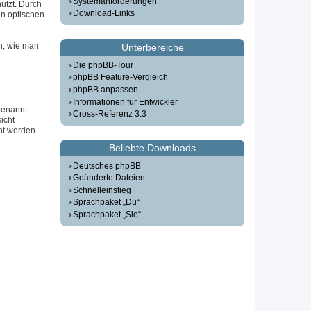
Systemanforderungen
utzt. Durch
Download-Links
n optischen
n, wie man
Unterbereiche
Die phpBB-Tour
phpBB Feature-Vergleich
phpBB anpassen
Informationen für Entwickler
 benannt
Cross-Referenz 3.3
icht
ht werden
Beliebte Downloads
Deutsches phpBB
Geänderte Dateien
Schnelleinstieg
Sprachpaket „Du“
Sprachpaket „Sie“