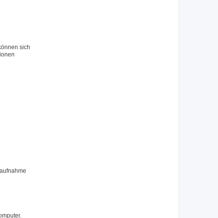
 können sich
tionen
ktaufnahme
omputer.