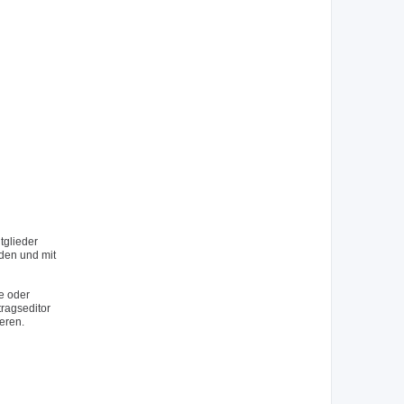
tglieder
rden und mit
e oder
tragseditor
eren.