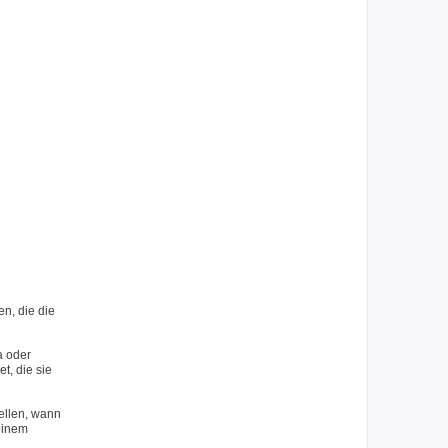
n, die die
a oder
, die sie
ellen, wann
 einem