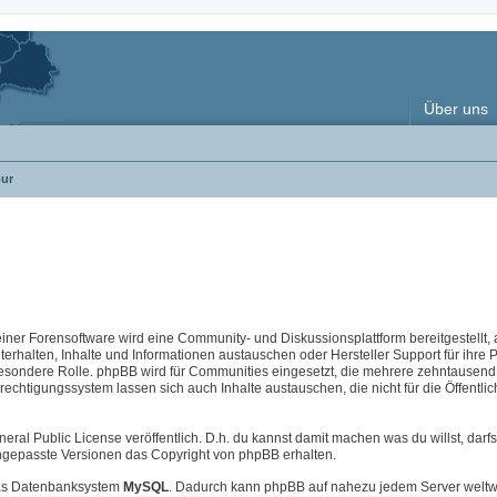
Über uns
ur
 einer Forensoftware wird eine Community- und Diskussionsplattform bereitgestellt, 
halten, Inhalte und Informationen austauschen oder Hersteller Support für ihre 
esondere Rolle. phpBB wird für Communities eingesetzt, die mehrere zehntausend 
chtigungssystem lassen sich auch Inhalte austauschen, die nicht für die Öffentlic
neral Public License veröffentlich. D.h. du kannst damit machen was du willst, darfs
i angepasste Versionen das Copyright von phpBB erhalten.
s Datenbanksystem
MySQL
. Dadurch kann phpBB auf nahezu jedem Server weltw