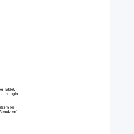
r Tablet,
h den Login
tzern bis
 Benutzern“