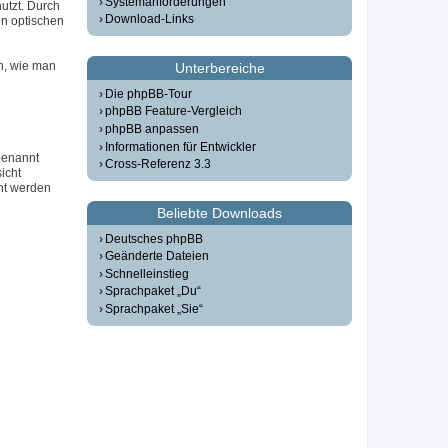
Systemanforderungen
utzt. Durch
Download-Links
n optischen
n, wie man
Unterbereiche
Die phpBB-Tour
phpBB Feature-Vergleich
phpBB anpassen
Informationen für Entwickler
 benannt
Cross-Referenz 3.3
icht
ht werden
Beliebte Downloads
Deutsches phpBB
Geänderte Dateien
Schnelleinstieg
Sprachpaket „Du“
Sprachpaket „Sie“