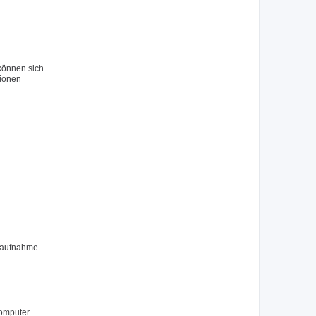
 können sich
tionen
ktaufnahme
omputer.