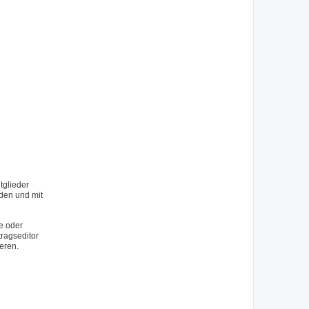
tglieder
rden und mit
e oder
tragseditor
eren.