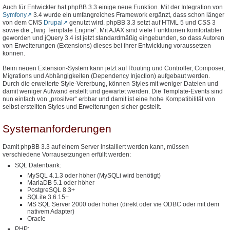
Auch für Entwickler hat phpBB 3.3 einige neue Funktion. Mit der Integration von
Symfony
3.4 wurde ein umfangreiches Framework ergänzt, dass schon länger
von dem CMS
Drupal
genutzt wird. phpBB 3.3 setzt auf HTML 5 und CSS 3
sowie die „Twig Template Engine“. Mit AJAX sind viele Funktionen komfortabler
geworden und jQuery 3.4 ist jetzt standardmäßig eingebunden, so dass Autoren
von Erweiterungen (Extensions) dieses bei ihrer Entwicklung voraussetzen
können.
Beim neuen Extension-System kann jetzt auf Routing und Controller, Composer,
Migrations und Abhängigkeiten (Dependency Injection) aufgebaut werden.
Durch die erweiterte Style-Vererbung, können Styles mit weniger Dateien und
damit weniger Aufwand erstellt und gewartet werden. Die Template-Events sind
nun einfach von „prosilver“ erbbar und damit ist eine hohe Kompatibilität von
selbst erstellten Styles und Erweiterungen sicher gestellt.
Systemanforderungen
Damit phpBB 3.3 auf einem Server installiert werden kann, müssen
verschiedene Vorrausetzungen erfüllt werden:
SQL Datenbank:
MySQL 4.1.3 oder höher (MySQLi wird benötigt)
MariaDB 5.1 oder höher
PostgreSQL 8.3+
SQLite 3.6.15+
MS SQL Server 2000 oder höher (direkt oder vie ODBC oder mit dem
nativem Adapter)
Oracle
PHP: