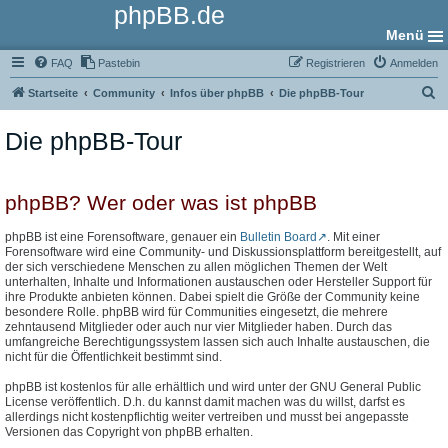
phpBB.de
Menü
FAQ
Pastebin
Registrieren
Anmelden
S
Startseite
Community
Infos über phpBB
Die phpBB-Tour
u
Die phpBB-Tour
c
h
e
phpBB? Wer oder was ist phpBB
phpBB ist eine Forensoftware, genauer ein
Bulletin Board
. Mit einer
Forensoftware wird eine Community- und Diskussionsplattform bereitgestellt, auf
der sich verschiedene Menschen zu allen möglichen Themen der Welt
unterhalten, Inhalte und Informationen austauschen oder Hersteller Support für
ihre Produkte anbieten können. Dabei spielt die Größe der Community keine
besondere Rolle. phpBB wird für Communities eingesetzt, die mehrere
zehntausend Mitglieder oder auch nur vier Mitglieder haben. Durch das
umfangreiche Berechtigungssystem lassen sich auch Inhalte austauschen, die
nicht für die Öffentlichkeit bestimmt sind.
phpBB ist kostenlos für alle erhältlich und wird unter der GNU General Public
License veröffentlich. D.h. du kannst damit machen was du willst, darfst es
allerdings nicht kostenpflichtig weiter vertreiben und musst bei angepasste
Versionen das Copyright von phpBB erhalten.