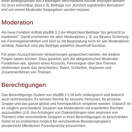
einer Beitragsanzahl von
x
Beiträgen verschiedene Rechte entzogen werden.
So ist es einrichtbar, dass z. B. Beiträge von „Kürzlich registrierten Benutzern“
erst von einem Moderator freigegeben werden müssen.
Moderation
Als neue Funktion enthält phpBB 3.3 die Möglichkeit Beiträge "als gelöscht zu
markieren". Damit erscheinen sie allen Moderatoren z. B. zur Beweis Sicherung
bei Forenregelverstößen und sind so mit Begründung noch für alle Moderatoren
sichtbar. Natürlich sind alle Beiträge weiterhin dauerhaft löschbar.
Für jeden Account können Verwarnungen gespeichert werden, die weitere
Folgen haben können. Dazu gesellen sich die obligatorischen Moderator-
Funktionen wie: sperren eines Accounts, Forenregeln über den Themen
einblenden sowie das Verschieben, Teilen, Schließen, Anpinnen und
Zusammenführen von Themen.
Berechtigungen
Das Berechtigungs-System von phpBB 3.3 ist sehr umfangreich und dadurch
auch recht komplex. Es können Rechte für einzelne Personen, für einzelne
Gruppe und das ganze global und forenspezifisch vergeben werden. Dadurch ist
es möglich verschiedene Gruppen wie Moderatoren mit erweiterten Rechten
auszustatten (z.B. das Anhängen von Dateianhängen oder anpinnen von
Themen) oder verschiedene Gruppen in ihren Berechtigungen zu beschränken.
Somit ist es problemlos möglich für verschiedene Benutzer(gruppen)
private/nicht öffentlichen Forenbereiche einzurichten.