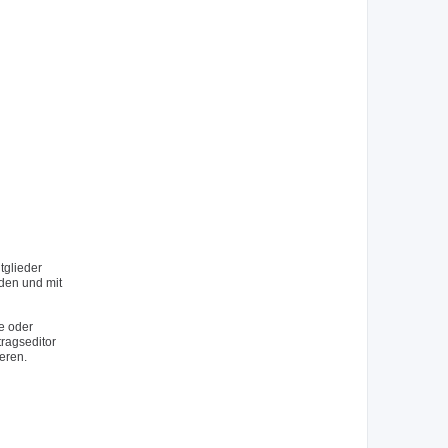
tglieder
rden und mit
e oder
tragseditor
eren.