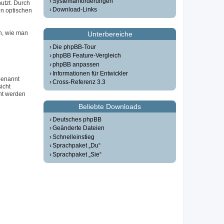
Systemanforderungen
utzt. Durch
Download-Links
n optischen
n, wie man
Unterbereiche
Die phpBB-Tour
phpBB Feature-Vergleich
phpBB anpassen
Informationen für Entwickler
 benannt
Cross-Referenz 3.3
icht
ht werden
Beliebte Downloads
Deutsches phpBB
Geänderte Dateien
Schnelleinstieg
Sprachpaket „Du“
Sprachpaket „Sie“