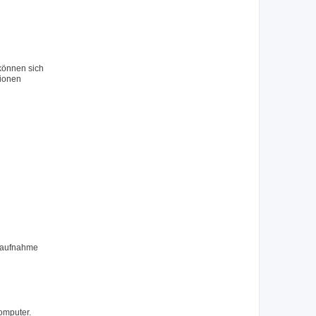
 können sich
tionen
ktaufnahme
omputer.