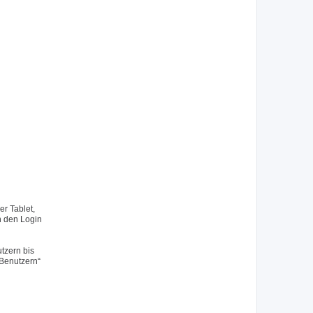
r Tablet,
h den Login
tzern bis
 Benutzern“