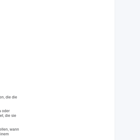
n, die die
a oder
, die sie
ellen, wann
 einem