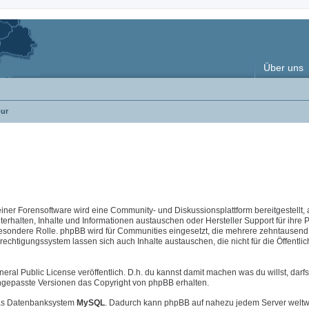
Über uns
ur
 einer Forensoftware wird eine Community- und Diskussionsplattform bereitgestellt, 
halten, Inhalte und Informationen austauschen oder Hersteller Support für ihre 
esondere Rolle. phpBB wird für Communities eingesetzt, die mehrere zehntausend 
chtigungssystem lassen sich auch Inhalte austauschen, die nicht für die Öffentlic
neral Public License veröffentlich. D.h. du kannst damit machen was du willst, darfs
i angepasste Versionen das Copyright von phpBB erhalten.
s Datenbanksystem
MySQL
. Dadurch kann phpBB auf nahezu jedem Server weltw