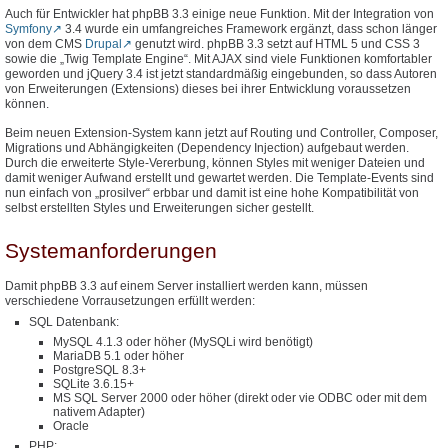
Auch für Entwickler hat phpBB 3.3 einige neue Funktion. Mit der Integration von
Symfony
3.4 wurde ein umfangreiches Framework ergänzt, dass schon länger
von dem CMS
Drupal
genutzt wird. phpBB 3.3 setzt auf HTML 5 und CSS 3
sowie die „Twig Template Engine“. Mit AJAX sind viele Funktionen komfortabler
geworden und jQuery 3.4 ist jetzt standardmäßig eingebunden, so dass Autoren
von Erweiterungen (Extensions) dieses bei ihrer Entwicklung voraussetzen
können.
Beim neuen Extension-System kann jetzt auf Routing und Controller, Composer,
Migrations und Abhängigkeiten (Dependency Injection) aufgebaut werden.
Durch die erweiterte Style-Vererbung, können Styles mit weniger Dateien und
damit weniger Aufwand erstellt und gewartet werden. Die Template-Events sind
nun einfach von „prosilver“ erbbar und damit ist eine hohe Kompatibilität von
selbst erstellten Styles und Erweiterungen sicher gestellt.
Systemanforderungen
Damit phpBB 3.3 auf einem Server installiert werden kann, müssen
verschiedene Vorrausetzungen erfüllt werden:
SQL Datenbank:
MySQL 4.1.3 oder höher (MySQLi wird benötigt)
MariaDB 5.1 oder höher
PostgreSQL 8.3+
SQLite 3.6.15+
MS SQL Server 2000 oder höher (direkt oder vie ODBC oder mit dem
nativem Adapter)
Oracle
PHP: