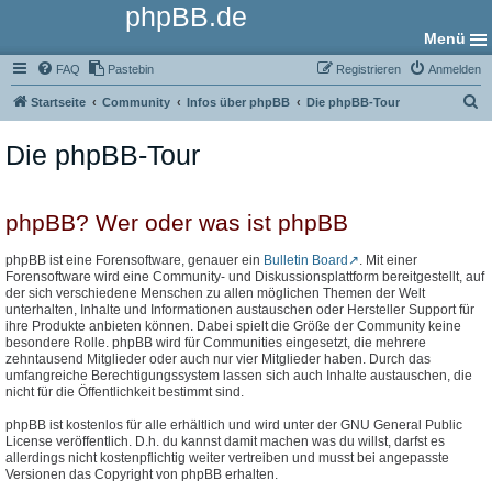
phpBB.de
Menü
FAQ
Pastebin
Registrieren
Anmelden
S
Startseite
Community
Infos über phpBB
Die phpBB-Tour
u
Die phpBB-Tour
c
h
e
phpBB? Wer oder was ist phpBB
phpBB ist eine Forensoftware, genauer ein
Bulletin Board
. Mit einer
Forensoftware wird eine Community- und Diskussionsplattform bereitgestellt, auf
der sich verschiedene Menschen zu allen möglichen Themen der Welt
unterhalten, Inhalte und Informationen austauschen oder Hersteller Support für
ihre Produkte anbieten können. Dabei spielt die Größe der Community keine
besondere Rolle. phpBB wird für Communities eingesetzt, die mehrere
zehntausend Mitglieder oder auch nur vier Mitglieder haben. Durch das
umfangreiche Berechtigungssystem lassen sich auch Inhalte austauschen, die
nicht für die Öffentlichkeit bestimmt sind.
phpBB ist kostenlos für alle erhältlich und wird unter der GNU General Public
License veröffentlich. D.h. du kannst damit machen was du willst, darfst es
allerdings nicht kostenpflichtig weiter vertreiben und musst bei angepasste
Versionen das Copyright von phpBB erhalten.