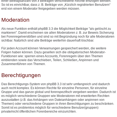
einer Beitragsanzahl von
x
Beiträgen verschiedene Rechte entzogen werden.
So ist es einrichtbar, dass z. B. Beiträge von „Kürzlich registrierten Benutzern“
erst von einem Moderator freigegeben werden müssen.
Moderation
Als neue Funktion enthält phpBB 3.3 die Möglichkeit Beiträge "als gelöscht zu
markieren". Damit erscheinen sie allen Moderatoren z. B. zur Beweis Sicherung
bei Forenregelverstößen und sind so mit Begründung noch für alle Moderatoren
sichtbar. Natürlich sind alle Beiträge weiterhin dauerhaft löschbar.
Für jeden Account können Verwarnungen gespeichert werden, die weitere
Folgen haben können. Dazu gesellen sich die obligatorischen Moderator-
Funktionen wie: sperren eines Accounts, Forenregeln über den Themen
einblenden sowie das Verschieben, Teilen, Schließen, Anpinnen und
Zusammenführen von Themen.
Berechtigungen
Das Berechtigungs-System von phpBB 3.3 ist sehr umfangreich und dadurch
auch recht komplex. Es können Rechte für einzelne Personen, für einzelne
Gruppe und das ganze global und forenspezifisch vergeben werden. Dadurch ist
es möglich verschiedene Gruppen wie Moderatoren mit erweiterten Rechten
auszustatten (z.B. das Anhängen von Dateianhängen oder anpinnen von
Themen) oder verschiedene Gruppen in ihren Berechtigungen zu beschränken.
Somit ist es problemlos möglich für verschiedene Benutzer(gruppen)
private/nicht öffentlichen Forenbereiche einzurichten.