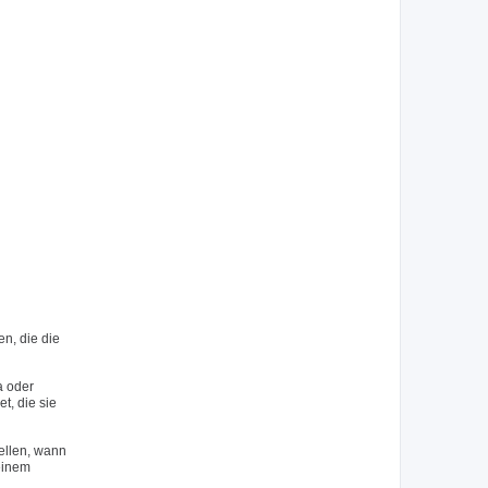
n, die die
a oder
, die sie
ellen, wann
 einem