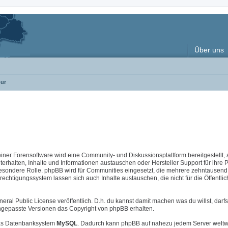
Über uns
ur
 einer Forensoftware wird eine Community- und Diskussionsplattform bereitgestellt, 
halten, Inhalte und Informationen austauschen oder Hersteller Support für ihre 
esondere Rolle. phpBB wird für Communities eingesetzt, die mehrere zehntausend 
chtigungssystem lassen sich auch Inhalte austauschen, die nicht für die Öffentlic
neral Public License veröffentlich. D.h. du kannst damit machen was du willst, darfs
i angepasste Versionen das Copyright von phpBB erhalten.
s Datenbanksystem
MySQL
. Dadurch kann phpBB auf nahezu jedem Server weltw