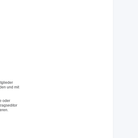
tglieder
rden und mit
e oder
tragseditor
eren.