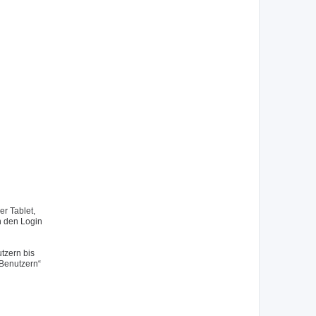
r Tablet,
h den Login
tzern bis
 Benutzern“