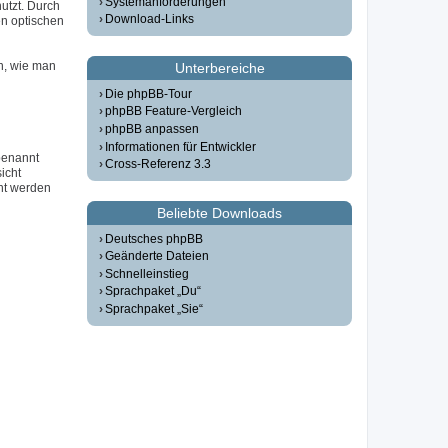
Systemanforderungen
utzt. Durch
Download-Links
n optischen
n, wie man
Unterbereiche
Die phpBB-Tour
phpBB Feature-Vergleich
phpBB anpassen
Informationen für Entwickler
 benannt
Cross-Referenz 3.3
icht
ht werden
Beliebte Downloads
Deutsches phpBB
Geänderte Dateien
Schnelleinstieg
Sprachpaket „Du“
Sprachpaket „Sie“