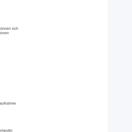
 können sich
tionen
ktaufnahme
omputer.