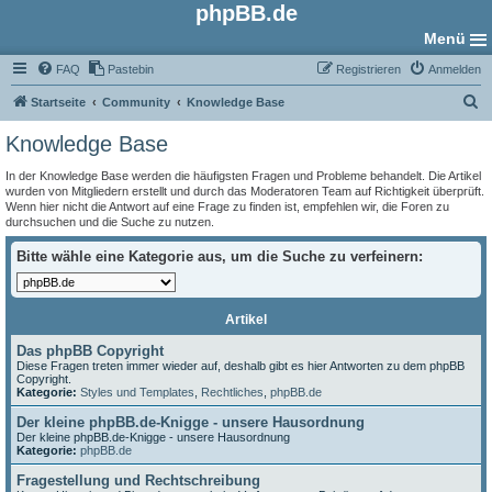
phpBB.de
Menü
FAQ
Pastebin
Registrieren
Anmelden
S
Startseite
Community
Knowledge Base
u
Knowledge Base
c
In der Knowledge Base werden die häufigsten Fragen und Probleme behandelt. Die Artikel
h
wurden von Mitgliedern erstellt und durch das Moderatoren Team auf Richtigkeit überprüft.
Wenn hier nicht die Antwort auf eine Frage zu finden ist, empfehlen wir, die Foren zu
e
durchsuchen und die Suche zu nutzen.
Bitte wähle eine Kategorie aus, um die Suche zu verfeinern:
Artikel
Das phpBB Copyright
Diese Fragen treten immer wieder auf, deshalb gibt es hier Antworten zu dem phpBB
Copyright.
Kategorie:
Styles und Templates
,
Rechtliches
,
phpBB.de
Der kleine phpBB.de-Knigge - unsere Hausordnung
Der kleine phpBB.de-Knigge - unsere Hausordnung
Kategorie:
phpBB.de
Fragestellung und Rechtschreibung