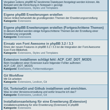
Vorgaben seitens phpBB für bestimmte Dateitypen festgelegt werden können. Als
Beispiel wird die Einrichtung in Notepad++ gezeigt.
Kategorie:
Extensions
,
Styles und Templates
Eigene phpBB Erweiterungen erstellen
Dieser Artikel behandelt die grundlegenden Themen der Erweiterungserstellung
Kategorie:
Extensions
Eigene phpBB Erweiterungen erstellen (Fortgeschrittene Themen)
In diesem Artikel werden einige fortgeschrittene Themen bei der Erstellung einer
Erweiterung vorgestellt.
Kategorie:
Extensions
Einsatz von Font Awesome in phpBB 3.2 / 3.3
Eines der neuen Features in phpBB 3.2 / 3.3 ist die Integration der Font Awesome
Icon-Font-Bibliothek.
Kategorie:
Extensions
,
Styles und Templates
Extension installieren schlägt fehl: ACP_CAT_DOT_MODS
Beim Installieren einer Extension kann folgender Fehler auftreten:
ACP_CAT_DOT_MODS
Kategorie:
Extensions
,
Fehlermeldungen
Git Workflow
Mit Git arbeiten
Kategorie:
Extensions
,
Lexikon
,
Git
Git, TortoiseGit und Github installieren und einrichten.
Was ist eine Versionsverwaltung und wofür brauche ich das?
Kategorie:
Extensions
,
Lexikon
,
Git
Installationsanleitung für eine Erweiterung (Extension)
Installationsanleitung für eine Erweiterung (Extension) in phpBB
Kategorie:
Extensions