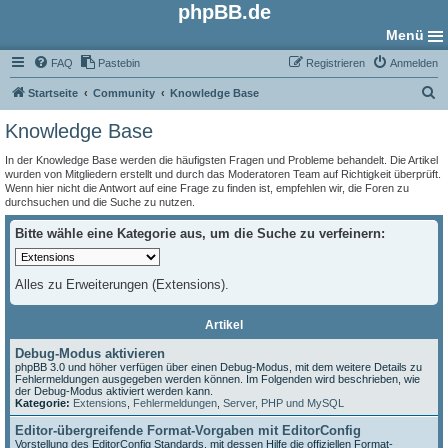
phpBB.de
Menü
FAQ
Pastebin
Registrieren
Anmelden
S
Startseite
Community
Knowledge Base
u
Knowledge Base
c
In der Knowledge Base werden die häufigsten Fragen und Probleme behandelt. Die Artikel
h
wurden von Mitgliedern erstellt und durch das Moderatoren Team auf Richtigkeit überprüft.
Wenn hier nicht die Antwort auf eine Frage zu finden ist, empfehlen wir, die Foren zu
e
durchsuchen und die Suche zu nutzen.
Bitte wähle eine Kategorie aus, um die Suche zu verfeinern:
Alles zu Erweiterungen (Extensions).
Artikel
Debug-Modus aktivieren
phpBB 3.0 und höher verfügen über einen Debug-Modus, mit dem weitere Details zu
Fehlermeldungen ausgegeben werden können. Im Folgenden wird beschrieben, wie
der Debug-Modus aktiviert werden kann.
Kategorie:
Extensions
,
Fehlermeldungen
,
Server, PHP und MySQL
Editor-übergreifende Format-Vorgaben mit EditorConfig
Vorstellung des EditorConfig Standards, mit dessen Hilfe die offiziellen Format-