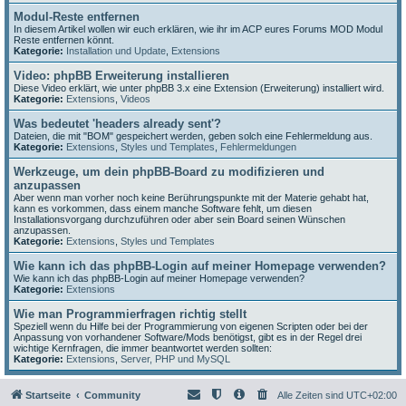
Modul-Reste entfernen
In diesem Artikel wollen wir euch erklären, wie ihr im ACP eures Forums MOD Modul
Reste entfernen könnt.
Kategorie:
Installation und Update
,
Extensions
Video: phpBB Erweiterung installieren
Diese Video erklärt, wie unter phpBB 3.x eine Extension (Erweiterung) installiert wird.
Kategorie:
Extensions
,
Videos
Was bedeutet 'headers already sent'?
Dateien, die mit "BOM" gespeichert werden, geben solch eine Fehlermeldung aus.
Kategorie:
Extensions
,
Styles und Templates
,
Fehlermeldungen
Werkzeuge, um dein phpBB-Board zu modifizieren und
anzupassen
Aber wenn man vorher noch keine Berührungspunkte mit der Materie gehabt hat,
kann es vorkommen, dass einem manche Software fehlt, um diesen
Installationsvorgang durchzuführen oder aber sein Board seinen Wünschen
anzupassen.
Kategorie:
Extensions
,
Styles und Templates
Wie kann ich das phpBB-Login auf meiner Homepage verwenden?
Wie kann ich das phpBB-Login auf meiner Homepage verwenden?
Kategorie:
Extensions
Wie man Programmierfragen richtig stellt
Speziell wenn du Hilfe bei der Programmierung von eigenen Scripten oder bei der
Anpassung von vorhandener Software/Mods benötigst, gibt es in der Regel drei
wichtige Kernfragen, die immer beantwortet werden sollten:
Kategorie:
Extensions
,
Server, PHP und MySQL
Startseite
Community
Alle Zeiten sind
UTC+02:00