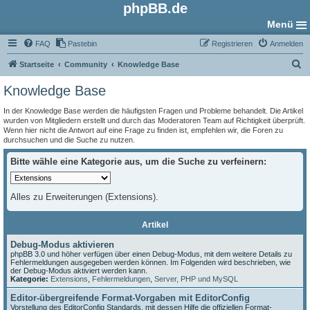
phpBB.de
Menü
FAQ
Pastebin
Registrieren
Anmelden
S
Startseite
Community
Knowledge Base
u
Knowledge Base
c
In der Knowledge Base werden die häufigsten Fragen und Probleme behandelt. Die Artikel
h
wurden von Mitgliedern erstellt und durch das Moderatoren Team auf Richtigkeit überprüft.
Wenn hier nicht die Antwort auf eine Frage zu finden ist, empfehlen wir, die Foren zu
e
durchsuchen und die Suche zu nutzen.
Bitte wähle eine Kategorie aus, um die Suche zu verfeinern:
Alles zu Erweiterungen (Extensions).
Artikel
Debug-Modus aktivieren
phpBB 3.0 und höher verfügen über einen Debug-Modus, mit dem weitere Details zu
Fehlermeldungen ausgegeben werden können. Im Folgenden wird beschrieben, wie
der Debug-Modus aktiviert werden kann.
Kategorie:
Extensions
,
Fehlermeldungen
,
Server, PHP und MySQL
Editor-übergreifende Format-Vorgaben mit EditorConfig
Vorstellung des EditorConfig Standards, mit dessen Hilfe die offiziellen Format-