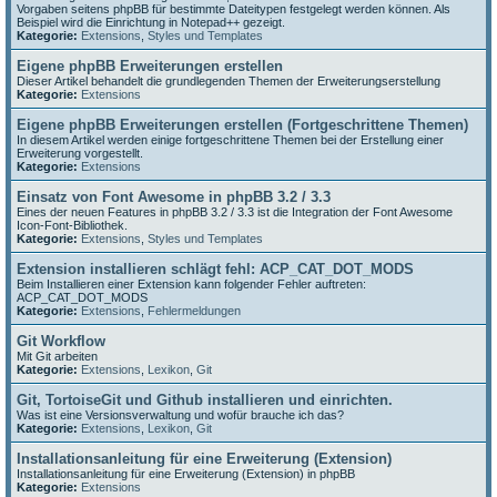
Vorgaben seitens phpBB für bestimmte Dateitypen festgelegt werden können. Als
Beispiel wird die Einrichtung in Notepad++ gezeigt.
Kategorie:
Extensions
,
Styles und Templates
Eigene phpBB Erweiterungen erstellen
Dieser Artikel behandelt die grundlegenden Themen der Erweiterungserstellung
Kategorie:
Extensions
Eigene phpBB Erweiterungen erstellen (Fortgeschrittene Themen)
In diesem Artikel werden einige fortgeschrittene Themen bei der Erstellung einer
Erweiterung vorgestellt.
Kategorie:
Extensions
Einsatz von Font Awesome in phpBB 3.2 / 3.3
Eines der neuen Features in phpBB 3.2 / 3.3 ist die Integration der Font Awesome
Icon-Font-Bibliothek.
Kategorie:
Extensions
,
Styles und Templates
Extension installieren schlägt fehl: ACP_CAT_DOT_MODS
Beim Installieren einer Extension kann folgender Fehler auftreten:
ACP_CAT_DOT_MODS
Kategorie:
Extensions
,
Fehlermeldungen
Git Workflow
Mit Git arbeiten
Kategorie:
Extensions
,
Lexikon
,
Git
Git, TortoiseGit und Github installieren und einrichten.
Was ist eine Versionsverwaltung und wofür brauche ich das?
Kategorie:
Extensions
,
Lexikon
,
Git
Installationsanleitung für eine Erweiterung (Extension)
Installationsanleitung für eine Erweiterung (Extension) in phpBB
Kategorie:
Extensions