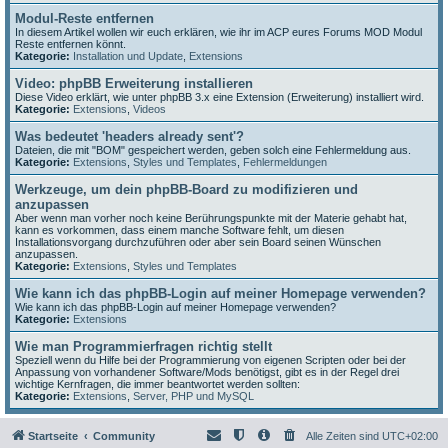
Modul-Reste entfernen
In diesem Artikel wollen wir euch erklären, wie ihr im ACP eures Forums MOD Modul
Reste entfernen könnt.
Kategorie:
Installation und Update
,
Extensions
Video: phpBB Erweiterung installieren
Diese Video erklärt, wie unter phpBB 3.x eine Extension (Erweiterung) installiert wird.
Kategorie:
Extensions
,
Videos
Was bedeutet 'headers already sent'?
Dateien, die mit "BOM" gespeichert werden, geben solch eine Fehlermeldung aus.
Kategorie:
Extensions
,
Styles und Templates
,
Fehlermeldungen
Werkzeuge, um dein phpBB-Board zu modifizieren und
anzupassen
Aber wenn man vorher noch keine Berührungspunkte mit der Materie gehabt hat,
kann es vorkommen, dass einem manche Software fehlt, um diesen
Installationsvorgang durchzuführen oder aber sein Board seinen Wünschen
anzupassen.
Kategorie:
Extensions
,
Styles und Templates
Wie kann ich das phpBB-Login auf meiner Homepage verwenden?
Wie kann ich das phpBB-Login auf meiner Homepage verwenden?
Kategorie:
Extensions
Wie man Programmierfragen richtig stellt
Speziell wenn du Hilfe bei der Programmierung von eigenen Scripten oder bei der
Anpassung von vorhandener Software/Mods benötigst, gibt es in der Regel drei
wichtige Kernfragen, die immer beantwortet werden sollten:
Kategorie:
Extensions
,
Server, PHP und MySQL
Startseite
Community
Alle Zeiten sind
UTC+02:00