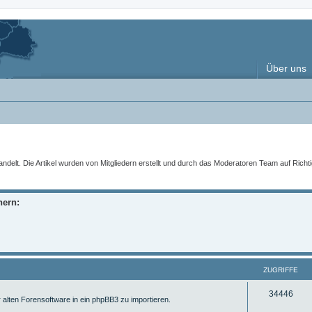
Über uns
t. Die Artikel wurden von Mitgliedern erstellt und durch das Moderatoren Team auf Richtigke
nern:
ZUGRIFFE
Z
34446
 alten Forensoftware in ein phpBB3 zu importieren.
u