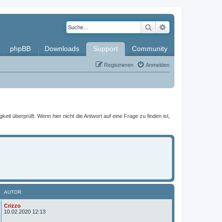
Suche
Erweiterte Such
phpBB
Downloads
Support
Community
Registrieren
Anmelden
it überprüft. Wenn hier nicht die Antwort auf eine Frage zu finden ist,
AUTOR
A
Crizzo
u
10.02.2020 12:13
t