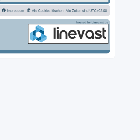
o
r
Impressum
Alle Cookies löschen
Alle Zeiten sind
UTC+02:00
hosted by Linevast.de