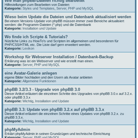
Wie man phpBB-Dateien richtig bearbeitet
Hilfestellungen zum Bearbeiten von Dateien
Kategorie:
Styles und Templates
,
Server, PHP und MySQL
Wieso beim Update die Dateien und Datenbank aktualisiert werden
Bei einem Versions-Update von phpBB müssen immer zwei Bereiche aktualisiert
werden: die Programm-Dateien (*.php) und die Datenbank
Kategorie:
Installation und Update
Wo finde ich Scripte & Tutorials?
Nützliche Links zu HowTo's und Scripten im allgemeinen und besonderen für
PHP/CSS/HTML etc. Die Liste darf gern erweitert werden.
Kategorie:
Lexikon
Workshop für Webserver Installation / Datenbank-Backup
Erklärung was ist ein Webserver und wie erstellt man einen.
Kategorie:
Server, PHP und MySQL
eine Avatar-Galerie anlegen
eigene Bilder hochladen und den Usern als Avatar anbieten
Kategorie:
Allgemeine Funktionen
phpBB 3.2/3.3 - Upgrade von phpBB 3.0
Dieser Artikel erläutert die einzelnen Schritte des Upgrades von phpBB 3.0.x auf 3.2.x.
oder phpBB 3.3.x
Kategorie:
Wichtig
,
Installation und Update
phpBB 3.3: Update von phpBB 3.2.x auf phpBB 3.3.x
Dieser Artikel erläutert die einzelnen Schritte eines Updates von phpBB 3.2.x. zu
phpBB 3.3.x.
Kategorie:
Wichtig
,
Installation und Update
phpMyAdmin
Erklärt phpMyAdmin in seinen Grundzügen und technische Einrichtung
Kategorie:
Server, PHP und MySQL