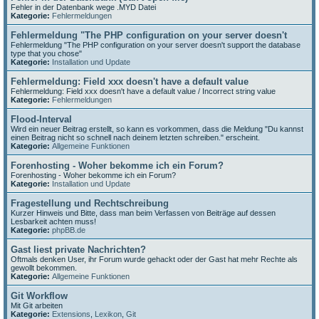
Fehler in der Datenbank wege .MYD Datei
Kategorie:
Fehlermeldungen
Fehlermeldung "The PHP configuration on your server doesn't
Fehlermeldung "The PHP configuration on your server doesn't support the database
type that you chose"
Kategorie:
Installation und Update
Fehlermeldung: Field xxx doesn't have a default value
Fehlermeldung: Field xxx doesn't have a default value / Incorrect string value
Kategorie:
Fehlermeldungen
Flood-Interval
Wird ein neuer Beitrag erstellt, so kann es vorkommen, dass die Meldung "Du kannst
einen Beitrag nicht so schnell nach deinem letzten schreiben." erscheint.
Kategorie:
Allgemeine Funktionen
Forenhosting - Woher bekomme ich ein Forum?
Forenhosting - Woher bekomme ich ein Forum?
Kategorie:
Installation und Update
Fragestellung und Rechtschreibung
Kurzer Hinweis und Bitte, dass man beim Verfassen von Beiträge auf dessen
Lesbarkeit achten muss!
Kategorie:
phpBB.de
Gast liest private Nachrichten?
Oftmals denken User, ihr Forum wurde gehackt oder der Gast hat mehr Rechte als
gewollt bekommen.
Kategorie:
Allgemeine Funktionen
Git Workflow
Mit Git arbeiten
Kategorie:
Extensions
,
Lexikon
,
Git