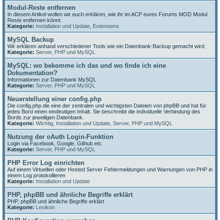
Modul-Reste entfernen
In diesem Artikel wollen wir euch erklären, wie ihr im ACP eures Forums MOD Modul
Reste entfernen könnt.
Kategorie:
Installation und Update
,
Extensions
MySQL Backup
Wir erklären anhand verschiedener Tools wie ein Datenbank-Backup gemacht wird.
Kategorie:
Server, PHP und MySQL
MySQL: wo bekomme ich das und wo finde ich eine
Dokumentation?
Informationen zur Datenbank MySQL
Kategorie:
Server, PHP und MySQL
Neuerstellung einer config.php
Die config.php die eine der zentralen und wichtigsten Dateien von phpBB und hat für
jedes Bord einen eindeutigen Inhalt. Sie beschreibt die individuelle Verbindung des
Bords zur jeweiligen Datenbank.
Kategorie:
Wichtig
,
Installation und Update
,
Server, PHP und MySQL
Nutzung der oAuth Login-Funktion
Login via Facebook, Google, Github etc.
Kategorie:
Server, PHP und MySQL
PHP Error Log einrichten
Auf einem Virtuellen oder Hosted Server Fehlermeldungen und Warnungen von PHP in
einem Log protokollieren
Kategorie:
Installation und Update
PHP, phpBB und ähnliche Begriffe erklärt
PHP, phpBB und ähnliche Begriffe erklärt
Kategorie:
Lexikon