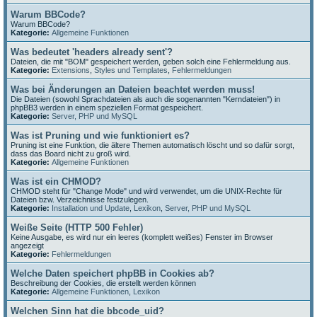
Warum BBCode?
Warum BBCode?
Kategorie:
Allgemeine Funktionen
Was bedeutet 'headers already sent'?
Dateien, die mit "BOM" gespeichert werden, geben solch eine Fehlermeldung aus.
Kategorie:
Extensions
,
Styles und Templates
,
Fehlermeldungen
Was bei Änderungen an Dateien beachtet werden muss!
Die Dateien (sowohl Sprachdateien als auch die sogenannten "Kerndateien") in
phpBB3 werden in einem speziellen Format gespeichert.
Kategorie:
Server, PHP und MySQL
Was ist Pruning und wie funktioniert es?
Pruning ist eine Funktion, die ältere Themen automatisch löscht und so dafür sorgt,
dass das Board nicht zu groß wird.
Kategorie:
Allgemeine Funktionen
Was ist ein CHMOD?
CHMOD steht für "Change Mode" und wird verwendet, um die UNIX-Rechte für
Dateien bzw. Verzeichnisse festzulegen.
Kategorie:
Installation und Update
,
Lexikon
,
Server, PHP und MySQL
Weiße Seite (HTTP 500 Fehler)
Keine Ausgabe, es wird nur ein leeres (komplett weißes) Fenster im Browser
angezeigt
Kategorie:
Fehlermeldungen
Welche Daten speichert phpBB in Cookies ab?
Beschreibung der Cookies, die erstellt werden können
Kategorie:
Allgemeine Funktionen
,
Lexikon
Welchen Sinn hat die bbcode_uid?