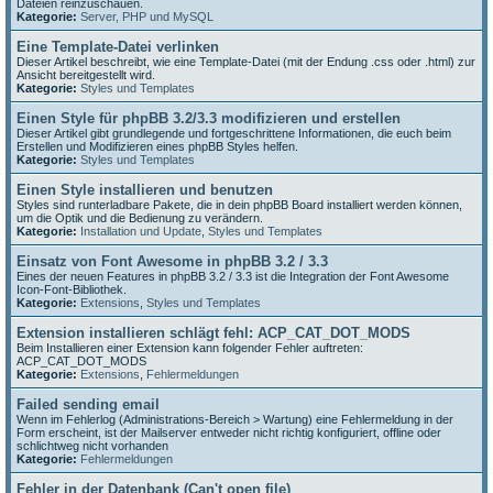
Dateien reinzuschauen.
Kategorie:
Server, PHP und MySQL
Eine Template-Datei verlinken
Dieser Artikel beschreibt, wie eine Template-Datei (mit der Endung .css oder .html) zur
Ansicht bereitgestellt wird.
Kategorie:
Styles und Templates
Einen Style für phpBB 3.2/3.3 modifizieren und erstellen
Dieser Artikel gibt grundlegende und fortgeschrittene Informationen, die euch beim
Erstellen und Modifizieren eines phpBB Styles helfen.
Kategorie:
Styles und Templates
Einen Style installieren und benutzen
Styles sind runterladbare Pakete, die in dein phpBB Board installiert werden können,
um die Optik und die Bedienung zu verändern.
Kategorie:
Installation und Update
,
Styles und Templates
Einsatz von Font Awesome in phpBB 3.2 / 3.3
Eines der neuen Features in phpBB 3.2 / 3.3 ist die Integration der Font Awesome
Icon-Font-Bibliothek.
Kategorie:
Extensions
,
Styles und Templates
Extension installieren schlägt fehl: ACP_CAT_DOT_MODS
Beim Installieren einer Extension kann folgender Fehler auftreten:
ACP_CAT_DOT_MODS
Kategorie:
Extensions
,
Fehlermeldungen
Failed sending email
Wenn im Fehlerlog (Administrations-Bereich > Wartung) eine Fehlermeldung in der
Form erscheint, ist der Mailserver entweder nicht richtig konfiguriert, offline oder
schlichtweg nicht vorhanden
Kategorie:
Fehlermeldungen
Fehler in der Datenbank (Can't open file)