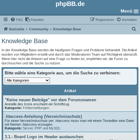
phpBB.de
Menü
FAQ
Pastebin
Registrieren
Anmelden
S
Startseite
Community
Knowledge Base
u
Knowledge Base
c
In der Knowledge Base werden die häufigsten Fragen und Probleme behandelt. Die Artikel
h
wurden von Mitgliedern erstellt und durch das Moderatoren Team auf Richtigkeit überprüft.
Wenn hier nicht die Antwort auf eine Frage zu finden ist, empfehlen wir, die Foren zu
e
durchsuchen und die Suche zu nutzen.
Bitte wähle eine Kategorie aus, um die Suche zu verfeinern:
Artikel
"Keine neuen Beiträge" vor dem Forumsnamen
Anstelle des Icons erscheint ein Schriftzug
Kategorie:
Fehlermeldungen
.htaccess-Anleitung (Verzeichnisschutz)
Für einen Verzeichnisschutz per .htaccess muss man mit einem Texteditor eine Datei
mit Namen .htaccess erzeugen.
Kategorie:
Server, PHP und MySQL
3.1.: Board Logo im Header austauschen