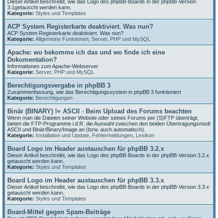
Dieser Artikel beschreibt, wie das Logo des phpBB-Boards in der phpBB-Version
3.1getauscht werden kann.
Kategorie:
Styles und Templates
ACP System Registerkarte deaktiviert. Was nun?
ACP System Registerkarte deaktiviert. Was nun?
Kategorie:
Allgemeine Funktionen
,
Server, PHP und MySQL
Apache: wo bekomme ich das und wo finde ich eine
Dokumentation?
Informationen zum Apache-Webserver
Kategorie:
Server, PHP und MySQL
Berechtigungsvergabe in phpBB 3
Zusammenfassung, wie das Berechtigungssystem in phpBB 3 funktioniert
Kategorie:
Berechtigungen
Binär (BINARY) != ASCII - Beim Upload des Forums beachten
Wenn man die Dateien seiner Website oder seines Forums per (S)FTP überträgt,
bieten die FTP-Programme i.d.R. die Auswahl zwischen den beiden Übertragungsmodi
ASCII und Binär/Binary/Image an (bzw. auch automatisch).
Kategorie:
Installation und Update
,
Fehlermeldungen
,
Lexikon
Board Logo im Header austauschen für phpBB 3.2.x
Dieser Artikel beschreibt, wie das Logo des phpBB-Boards in der phpBB-Version 3.2.x
getauscht werden kann.
Kategorie:
Styles und Templates
Board Logo im Header austauschen für phpBB 3.3.x
Dieser Artikel beschreibt, wie das Logo des phpBB-Boards in der phpBB-Version 3.3.x
getauscht werden kann.
Kategorie:
Styles und Templates
Board-Mittel gegen Spam-Beiträge