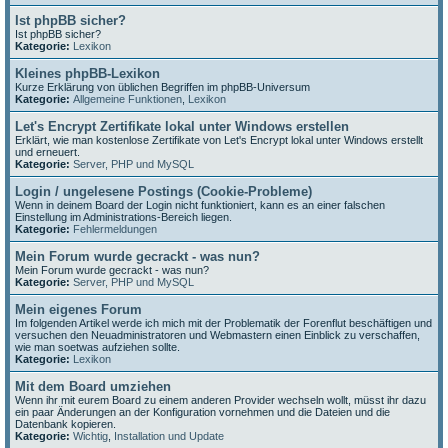
Ist phpBB sicher?
Ist phpBB sicher?
Kategorie:
Lexikon
Kleines phpBB-Lexikon
Kurze Erklärung von üblichen Begriffen im phpBB-Universum
Kategorie:
Allgemeine Funktionen
,
Lexikon
Let's Encrypt Zertifikate lokal unter Windows erstellen
Erklärt, wie man kostenlose Zertifikate von Let's Encrypt lokal unter Windows erstellt
und erneuert.
Kategorie:
Server, PHP und MySQL
Login / ungelesene Postings (Cookie-Probleme)
Wenn in deinem Board der Login nicht funktioniert, kann es an einer falschen
Einstellung im Administrations-Bereich liegen.
Kategorie:
Fehlermeldungen
Mein Forum wurde gecrackt - was nun?
Mein Forum wurde gecrackt - was nun?
Kategorie:
Server, PHP und MySQL
Mein eigenes Forum
Im folgenden Artikel werde ich mich mit der Problematik der Forenflut beschäftigen und
versuchen den Neuadministratoren und Webmastern einen Einblick zu verschaffen,
wie man soetwas aufziehen sollte.
Kategorie:
Lexikon
Mit dem Board umziehen
Wenn ihr mit eurem Board zu einem anderen Provider wechseln wollt, müsst ihr dazu
ein paar Änderungen an der Konfiguration vornehmen und die Dateien und die
Datenbank kopieren.
Kategorie:
Wichtig
,
Installation und Update