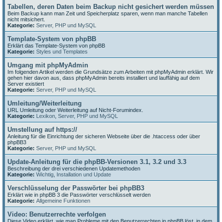
Tabellen, deren Daten beim Backup nicht gesichert werden müssen
Beim Backup kann man Zeit und Speicherplatz sparen, wenn man manche Tabellen
nicht mitsichert.
Kategorie:
Server, PHP und MySQL
Template-System von phpBB
Erklärt das Template-System von phpBB
Kategorie:
Styles und Templates
Umgang mit phpMyAdmin
Im folgenden Artikel werden die Grundsätze zum Arbeiten mit phpMyAdmin erklärt. Wir
gehen hier davon aus, dass phpMyAdmin bereits installiert und lauffähig auf dem
Server existiert
Kategorie:
Server, PHP und MySQL
Umleitung/Weiterleitung
URL Umleitung oder Weiterleitung auf Nicht-Forumindex.
Kategorie:
Lexikon
,
Server, PHP und MySQL
Umstellung auf https://
Anleitung für die Einrichtung der sicheren Webseite über die .htaccess oder über
phpBB3
Kategorie:
Server, PHP und MySQL
Update-Anleitung für die phpBB-Versionen 3.1, 3.2 und 3.3
Beschreibung der drei verschiedenen Updatemethoden
Kategorie:
Wichtig
,
Installation und Update
Verschlüsselung der Passwörter bei phpBB3
Erklärt wie in phpBB 3 die Passwörter verschlüsselt werden
Kategorie:
Allgemeine Funktionen
Video: Benutzerrechte verfolgen
Diese Video erklärt, wie man Probleme mit den Benutzerrechten in phpBB löst, in dem