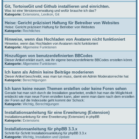
Git, TortoiseGit und Github installieren und einrichten.
Was ist eine Versionsverwaltung und wofür brauche ich das?
Kategorie:
Extensions
,
Lexikon
,
Git
Heise: Gericht präzisiert Haftung für Betreiber von Websites
Heise: Gericht präzisiert Haftung für Betreiber von Websites
Kategorie:
Rechtliches
Hinweise, wenn das Hochladen von Avataren nicht funktioniert
Hinweise, wenn das Hochladen von Avataren nicht funktioniert
Kategorie:
Allgemeine Funktionen
Hinzufügen von benutzerdefinierten BBCodes
Dieser Artikel erklärt euch, wie ihr eigene benutzerdefinierte BBCodes erstellen könnt.
Kategorie:
Allgemeine Funktionen
Ich kann als Admin keine Beiträge moderieren
Dieser Artikel beschreibt, was man tun muss, damit ein Admin Moderatorrechte hat
Kategorie:
Berechtigungen
Ich kann keine neuen Themen erstellen oder keine Foren sehen
Gerade hat man sich durch die Installation gearbeitet, endlich hat man die Möglichkeit
entdeckt wie man neue Foren erstellen kann, aber wenn man dann nach dem erstellen
der Foren auf die Indexseite geht kommt der Schock:
Kategorie:
Wichtig
,
Berechtigungen
Installationsanleitung für eine Erweiterung (Extension)
Installationsanleitung für eine Erweiterung (Extension) in phpBB
Kategorie:
Extensions
Installationsanleitung für phpBB 3.3.x
Schritt-für-Schritt Installationsanleitung für phpBB 3.3.x
Kategorie:
Wichtig
,
Installation und Update