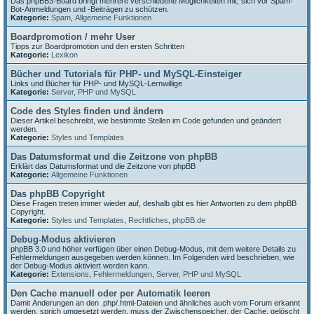
Das phpBB3-Board bringt mehrere verschiedene Möglichkeiten mit, sich vor Spam-
Bot-Anmeldungen und -Beiträgen zu schützen.
Kategorie:
Spam
,
Allgemeine Funktionen
Boardpromotion / mehr User
Tipps zur Boardpromotion und den ersten Schritten
Kategorie:
Lexikon
Bücher und Tutorials für PHP- und MySQL-Einsteiger
Links und Bücher für PHP- und MySQL-Lernwillige
Kategorie:
Server, PHP und MySQL
Code des Styles finden und ändern
Dieser Artikel beschreibt, wie bestimmte Stellen im Code gefunden und geändert
werden.
Kategorie:
Styles und Templates
Das Datumsformat und die Zeitzone von phpBB
Erklärt das Datumsformat und die Zeitzone von phpBB
Kategorie:
Allgemeine Funktionen
Das phpBB Copyright
Diese Fragen treten immer wieder auf, deshalb gibt es hier Antworten zu dem phpBB
Copyright.
Kategorie:
Styles und Templates
,
Rechtliches
,
phpBB.de
Debug-Modus aktivieren
phpBB 3.0 und höher verfügen über einen Debug-Modus, mit dem weitere Details zu
Fehlermeldungen ausgegeben werden können. Im Folgenden wird beschrieben, wie
der Debug-Modus aktiviert werden kann.
Kategorie:
Extensions
,
Fehlermeldungen
,
Server, PHP und MySQL
Den Cache manuell oder per Automatik leeren
Damit Änderungen an den .php/.html-Dateien und ähnliches auch vom Forum erkannt
werden, sprich umgesetzt werden, muss der Zwischenspeicher, der Cache, gelöscht