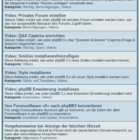
die integrierte Funktion "Rechte verfolgen" verwendet wird.
Kategorie:
Wichtig
,
Berechtigungen
,
Videos
Video: Privates Forum erstellen
Dieses Video erklärt wie unter phpBB ein privates Forum erstellen werden kann, auf
das nur ausgewählte Benutzer des Forums Zugriff haben.
Kategorie:
Berechtigungen
,
Videos
Video: Q&A Captcha einrichten
Dieses Video erklärt, wie unter phpBB 3.x das "Question & Answer"-Captcha (Frage &
Antwort) eingerichtet wird.
Kategorie:
Wichtig
,
Spam
,
Videos
Video: Smilies installieren/hinzufügen
Diese Anleitung erklärt, wie unter phpBB 3.x neue Smilies installiert werden können.
Kategorie:
Videos
Video: Style installieren
Diese Anleitung erklärt, wie unter phpBB 3.x ein neuer Style installiert werden kann.
Kategorie:
Styles und Templates
,
Videos
Video: phpBB Erweiterung installieren
Diese Video erklärt, wie unter phpBB 3.x eine Extension (Erweiterung) installiert wird.
Kategorie:
Extensions
,
Videos
Von Forensoftware »X« nach phpBB3 konvertieren
Für einige Forensoftware-Systeme gibt es Konverter, um die Daten der alten
Forensoftware in ein phpBB3 zu importieren.
Kategorie:
Installation und Update
,
Konvertieren
Vorgehensweise bei Anzeige der falschen Uhrzeit
Wenn die angezeigte Uhrzeit im Forum nicht der tatsächlichen Uhrzeit entspricht, so
kann dies verschiedene Ursachen haben.
Kategorie:
Allgemeine Funktionen