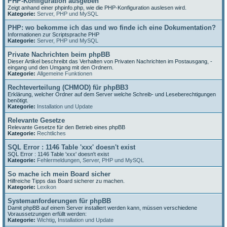
PHP-Konfiguration ausgeben
Zeigt anhand einer phpinfo.php, wie die PHP-Konfiguration auslesen wird.
Kategorie:
Server, PHP und MySQL
PHP: wo bekomme ich das und wo finde ich eine Dokumentation?
Informationen zur Scriptsprache PHP
Kategorie:
Server, PHP und MySQL
Private Nachrichten beim phpBB
Dieser Artikel beschreibt das Verhalten von Privaten Nachrichten im Postausgang, -
eingang und den Umgang mit den Ordnern.
Kategorie:
Allgemeine Funktionen
Rechteverteilung (CHMOD) für phpBB3
Erklärung, welcher Ordner auf dem Server welche Schreib- und Leseberechtigungen
benötigt.
Kategorie:
Installation und Update
Relevante Gesetze
Relevante Gesetze für den Betrieb eines phpBB
Kategorie:
Rechtliches
SQL Error : 1146 Table 'xxx' doesn't exist
SQL Error : 1146 Table 'xxx' doesn't exist
Kategorie:
Fehlermeldungen
,
Server, PHP und MySQL
So mache ich mein Board sicher
Hilfreiche Tipps das Board sicherer zu machen.
Kategorie:
Lexikon
Systemanforderungen für phpBB
Damit phpBB auf einem Server installiert werden kann, müssen verschiedene
Voraussetzungen erfüllt werden:
Kategorie:
Wichtig
,
Installation und Update