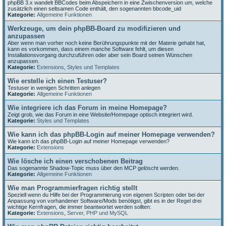
phpBB 3.x wandelt BBCodes beim Abspeichern in eine Zwischenversion um, welche
zusätzlich einen seltsamen Code enthält, den sogenannten bbcode_uid
Kategorie:
Allgemeine Funktionen
Werkzeuge, um dein phpBB-Board zu modifizieren und
anzupassen
Aber wenn man vorher noch keine Berührungspunkte mit der Materie gehabt hat,
kann es vorkommen, dass einem manche Software fehlt, um diesen
Installationsvorgang durchzuführen oder aber sein Board seinen Wünschen
anzupassen.
Kategorie:
Extensions
,
Styles und Templates
Wie erstelle ich einen Testuser?
Testuser in wenigen Schritten anlegen
Kategorie:
Allgemeine Funktionen
Wie integriere ich das Forum in meine Homepage?
Zeigt grob, wie das Forum in eine Website/Homepage optisch integriert wird.
Kategorie:
Styles und Templates
Wie kann ich das phpBB-Login auf meiner Homepage verwenden?
Wie kann ich das phpBB-Login auf meiner Homepage verwenden?
Kategorie:
Extensions
Wie lösche ich einen verschobenen Beitrag
Das sogenannte Shadow-Topic muss über den MCP gelöscht werden.
Kategorie:
Allgemeine Funktionen
Wie man Programmierfragen richtig stellt
Speziell wenn du Hilfe bei der Programmierung von eigenen Scripten oder bei der
Anpassung von vorhandener Software/Mods benötigst, gibt es in der Regel drei
wichtige Kernfragen, die immer beantwortet werden sollten:
Kategorie:
Extensions
,
Server, PHP und MySQL