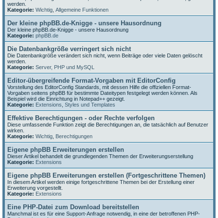
werden.
Kategorie:
Wichtig
,
Allgemeine Funktionen
Der kleine phpBB.de-Knigge - unsere Hausordnung
Der kleine phpBB.de-Knigge - unsere Hausordnung
Kategorie:
phpBB.de
Die Datenbankgröße verringert sich nicht
Die Datenbankgröße verändert sich nicht, wenn Beiträge oder viele Daten gelöscht
werden.
Kategorie:
Server, PHP und MySQL
Editor-übergreifende Format-Vorgaben mit EditorConfig
Vorstellung des EditorConfig Standards, mit dessen Hilfe die offiziellen Format-
Vorgaben seitens phpBB für bestimmte Dateitypen festgelegt werden können. Als
Beispiel wird die Einrichtung in Notepad++ gezeigt.
Kategorie:
Extensions
,
Styles und Templates
Effektive Berechtigungen - oder Rechte verfolgen
Diese umfassende Funktion zeigt die Berechtigungen an, die tatsächlich auf Benutzer
wirken.
Kategorie:
Wichtig
,
Berechtigungen
Eigene phpBB Erweiterungen erstellen
Dieser Artikel behandelt die grundlegenden Themen der Erweiterungserstellung
Kategorie:
Extensions
Eigene phpBB Erweiterungen erstellen (Fortgeschrittene Themen)
In diesem Artikel werden einige fortgeschrittene Themen bei der Erstellung einer
Erweiterung vorgestellt.
Kategorie:
Extensions
Eine PHP-Datei zum Download bereitstellen
Manchmal ist es für eine Support-Anfrage notwendig, in eine der betroffenen PHP-