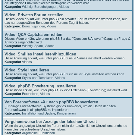
die integrierte Funktion "Rechte verfolgen" verwendet wird.
Kategorie:
Wichtig
,
Berechtigungen
,
Videos
Video: Privates Forum erstellen
Dieses Video erklärt wie unter phpBB ein privates Forum erstellen werden kann, auf
das nur ausgewählte Benutzer des Forums Zugriff haben.
Kategorie:
Berechtigungen
,
Videos
Video: Q&A Captcha einrichten
Dieses Video erklärt, wie unter phpBB 3.x das "Question & Answer"-Captcha (Frage &
Antwort) eingerichtet wird.
Kategorie:
Wichtig
,
Spam
,
Videos
Video: Smilies installieren/hinzufügen
Diese Anleitung erklärt, wie unter phpBB 3.x neue Smilies installiert werden können.
Kategorie:
Videos
Video: Style installieren
Diese Anleitung erklärt, wie unter phpBB 3.x ein neuer Style installiert werden kann.
Kategorie:
Styles und Templates
,
Videos
Video: phpBB Erweiterung installieren
Diese Video erklärt, wie unter phpBB 3.x eine Extension (Erweiterung) installiert wird.
Kategorie:
Extensions
,
Videos
Von Forensoftware »X« nach phpBB3 konvertieren
Für einige Forensoftware-Systeme gibt es Konverter, um die Daten der alten
Forensoftware in ein phpBB3 zu importieren.
Kategorie:
Installation und Update
,
Konvertieren
Vorgehensweise bei Anzeige der falschen Uhrzeit
Wenn die angezeigte Uhrzeit im Forum nicht der tatsächlichen Uhrzeit entspricht, so
kann dies verschiedene Ursachen haben.
Kategorie:
Allgemeine Funktionen