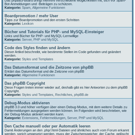
Das phpBB3-Board bringt mehrere verschiedene Möglichkeiten mit, sich vor Spam-
Bot-Anmeldungen und -Beiträgen zu schützen.
Kategorie:
Spam
,
Allgemeine Funktionen
Boardpromotion / mehr User
Tipps zur Boardpromotion und den ersten Schritten
Kategorie:
Lexikon
Bücher und Tutorials für PHP- und MySQL-Einsteiger
Links und Bücher für PHP- und MySQL-Lernwillige
Kategorie:
Server, PHP und MySQL
Code des Styles finden und ändern
Dieser Artikel beschreibt, wie bestimmte Stellen im Code gefunden und geändert
werden.
Kategorie:
Styles und Templates
Das Datumsformat und die Zeitzone von phpBB
Erklärt das Datumsformat und die Zeitzone von phpBB
Kategorie:
Allgemeine Funktionen
Das phpBB Copyright
Diese Fragen treten immer wieder auf, deshalb gibt es hier Antworten zu dem phpBB
Copyright.
Kategorie:
Styles und Templates
,
Rechtliches
,
phpBB.de
Debug-Modus aktivieren
phpBB 3.0 und höher verfügen über einen Debug-Modus, mit dem weitere Details zu
Fehlermeldungen ausgegeben werden können. Im Folgenden wird beschrieben, wie
der Debug-Modus aktiviert werden kann.
Kategorie:
Extensions
,
Fehlermeldungen
,
Server, PHP und MySQL
Den Cache manuell oder per Automatik leeren
Damit Änderungen an den .php/.html-Dateien und ähnliches auch vom Forum erkannt
werden, sprich umgesetzt werden, muss der Zwischenspeicher, der Cache, gelöscht