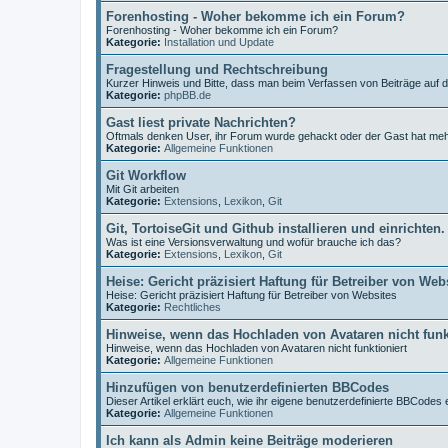
Forenhosting - Woher bekomme ich ein Forum?
Forenhosting - Woher bekomme ich ein Forum?
Kategorie:
Installation und Update
Fragestellung und Rechtschreibung
Kurzer Hinweis und Bitte, dass man beim Verfassen von Beiträge auf 
Kategorie:
phpBB.de
Gast liest private Nachrichten?
Oftmals denken User, ihr Forum wurde gehackt oder der Gast hat me
Kategorie:
Allgemeine Funktionen
Git Workflow
Mit Git arbeiten
Kategorie:
Extensions
,
Lexikon
,
Git
Git, TortoiseGit und Github installieren und einrichten.
Was ist eine Versionsverwaltung und wofür brauche ich das?
Kategorie:
Extensions
,
Lexikon
,
Git
Heise: Gericht präzisiert Haftung für Betreiber von Web
Heise: Gericht präzisiert Haftung für Betreiber von Websites
Kategorie:
Rechtliches
Hinweise, wenn das Hochladen von Avataren nicht funk
Hinweise, wenn das Hochladen von Avataren nicht funktioniert
Kategorie:
Allgemeine Funktionen
Hinzufügen von benutzerdefinierten BBCodes
Dieser Artikel erklärt euch, wie ihr eigene benutzerdefinierte BBCodes e
Kategorie:
Allgemeine Funktionen
Ich kann als Admin keine Beiträge moderieren