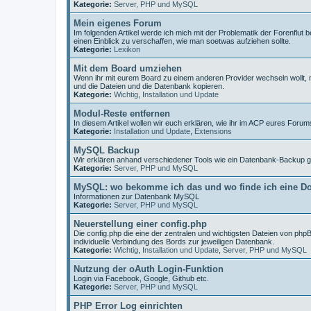
Kategorie:
Server, PHP und MySQL
Mein eigenes Forum
Im folgenden Artikel werde ich mich mit der Problematik der Forenfl
einen Einblick zu verschaffen, wie man soetwas aufziehen sollte.
Kategorie:
Lexikon
Mit dem Board umziehen
Wenn ihr mit eurem Board zu einem anderen Provider wechseln wollt, 
und die Dateien und die Datenbank kopieren.
Kategorie:
Wichtig
,
Installation und Update
Modul-Reste entfernen
In diesem Artikel wollen wir euch erklären, wie ihr im ACP eures For
Kategorie:
Installation und Update
,
Extensions
MySQL Backup
Wir erklären anhand verschiedener Tools wie ein Datenbank-Backup g
Kategorie:
Server, PHP und MySQL
MySQL: wo bekomme ich das und wo finde ich eine D
Informationen zur Datenbank MySQL
Kategorie:
Server, PHP und MySQL
Neuerstellung einer config.php
Die config.php die eine der zentralen und wichtigsten Dateien von phpBB
individuelle Verbindung des Bords zur jeweiligen Datenbank.
Kategorie:
Wichtig
,
Installation und Update
,
Server, PHP und MySQL
Nutzung der oAuth Login-Funktion
Login via Facebook, Google, Github etc.
Kategorie:
Server, PHP und MySQL
PHP Error Log einrichten