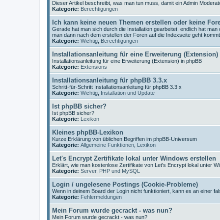
Dieser Artikel beschreibt, was man tun muss, damit ein Admin Moderat
Kategorie:
Berechtigungen
Ich kann keine neuen Themen erstellen oder keine For
Gerade hat man sich durch die Installation gearbeitet, endlich hat ma
man dann nach dem erstellen der Foren auf die Indexseite geht komm
Kategorie:
Wichtig
,
Berechtigungen
Installationsanleitung für eine Erweiterung (Extension)
Installationsanleitung für eine Erweiterung (Extension) in phpBB
Kategorie:
Extensions
Installationsanleitung für phpBB 3.3.x
Schritt-für-Schritt Installationsanleitung für phpBB 3.3.x
Kategorie:
Wichtig
,
Installation und Update
Ist phpBB sicher?
Ist phpBB sicher?
Kategorie:
Lexikon
Kleines phpBB-Lexikon
Kurze Erklärung von üblichen Begriffen im phpBB-Universum
Kategorie:
Allgemeine Funktionen
,
Lexikon
Let's Encrypt Zertifikate lokal unter Windows erstellen
Erklärt, wie man kostenlose Zertifikate von Let's Encrypt lokal unter W
Kategorie:
Server, PHP und MySQL
Login / ungelesene Postings (Cookie-Probleme)
Wenn in deinem Board der Login nicht funktioniert, kann es an einer fal
Kategorie:
Fehlermeldungen
Mein Forum wurde gecrackt - was nun?
Mein Forum wurde gecrackt - was nun?