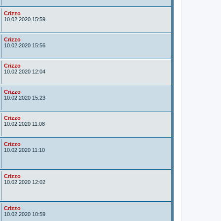
o
r
A
Crizzo
u
10.02.2020 15:59
t
o
r
A
Crizzo
u
10.02.2020 15:56
t
o
r
A
Crizzo
u
10.02.2020 12:04
t
o
r
A
Crizzo
u
10.02.2020 15:23
t
o
r
A
Crizzo
u
10.02.2020 11:08
t
o
r
A
Crizzo
u
10.02.2020 11:10
t
o
r
A
Crizzo
u
10.02.2020 12:02
t
o
r
A
Crizzo
u
10.02.2020 10:59
t