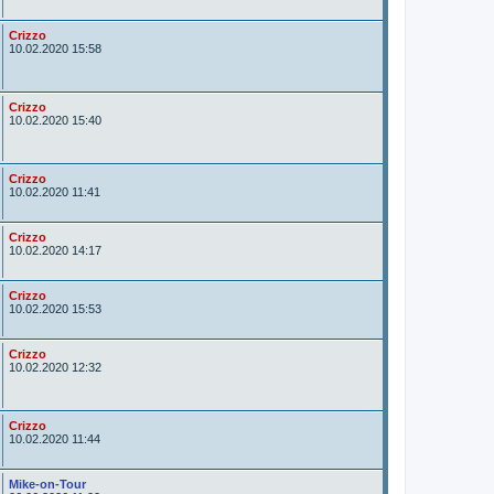
t
o
r
A
Crizzo
u
10.02.2020 15:58
t
o
r
A
Crizzo
u
10.02.2020 15:40
t
o
r
A
Crizzo
u
10.02.2020 11:41
t
o
r
A
Crizzo
u
10.02.2020 14:17
t
o
r
A
Crizzo
u
10.02.2020 15:53
t
o
r
A
Crizzo
u
10.02.2020 12:32
t
o
r
A
Crizzo
u
10.02.2020 11:44
t
o
r
A
Mike-on-Tour