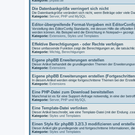
Kategorie:
phpBB.de
Die Datenbankgröße verringert sich nicht
Die Datenbankgröße verändert sich nicht, wenn Beiträge oder viele D
Kategorie:
Server, PHP und MySQL
Editor-übergreifende Format-Vorgaben mit EditorConfi
Vorstellung des EditorConfig Standards, mit dessen Hilfe die offiziell
werden können. Als Beispiel wird die Einrichtung in Notepad++ gezeigt.
Kategorie:
Extensions
,
Styles und Templates
Effektive Berechtigungen - oder Rechte verfolgen
Diese umfassende Funktion zeigt die Berechtigungen an, die tatsächlic
Kategorie:
Wichtig
,
Berechtigungen
Eigene phpBB Erweiterungen erstellen
Dieser Artikel behandelt die grundlegenden Themen der Erweiterungser
Kategorie:
Extensions
Eigene phpBB Erweiterungen erstellen (Fortgeschritte
In diesem Artikel werden einige fortgeschrittene Themen bei der Erstell
Kategorie:
Extensions
Eine PHP-Datei zum Download bereitstellen
Manchmal ist es für eine Support-Anfrage notwendig, in eine der betr
Kategorie:
Server, PHP und MySQL
Eine Template-Datei verlinken
Dieser Artikel beschreibt, wie eine Template-Datei (mit der Endung .css 
Kategorie:
Styles und Templates
Einen Style für phpBB 3.2/3.3 modifizieren und erstell
Dieser Artikel gibt grundlegende und fortgeschrittene Informationen, di
Kategorie:
Styles und Templates