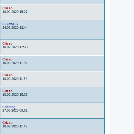
o
r
A
Crizzo
u
10.02.2020 15:27
t
o
r
A
LukeWCS
u
24.02.2020 12:44
t
o
r
A
Crizzo
u
10.02.2020 12:33
t
o
r
A
Crizzo
u
10.02.2020 11:34
t
o
r
A
Crizzo
u
10.02.2020 11:34
t
o
r
A
Crizzo
u
10.02.2020 15:33
t
o
r
A
Lehrling
u
27.03.2020 08:51
t
o
r
A
Crizzo
u
10.02.2020 11:49
t
o