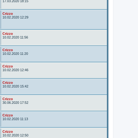
u
17.03.2020 18:15
t
o
r
A
Crizzo
u
10.02.2020 12:29
t
o
r
A
Crizzo
u
10.02.2020 11:56
t
o
r
A
Crizzo
u
10.02.2020 11:20
t
o
r
A
Crizzo
u
10.02.2020 12:46
t
o
r
A
Crizzo
u
10.02.2020 15:42
t
o
r
A
Crizzo
u
30.06.2020 17:52
t
o
r
A
Crizzo
u
10.02.2020 11:13
t
o
r
A
Crizzo
u
10.02.2020 12:50