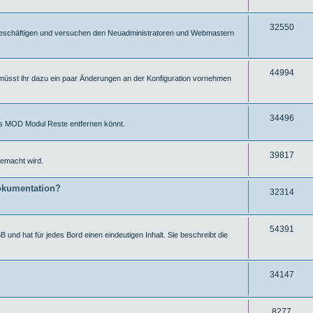
e
f
r
u
f
i
g
Z
32550
ut beschäftigen und versuchen den Neuadministratoren und Webmastern
e
f
r
u
f
i
g
Z
44994
müsst ihr dazu ein paar Änderungen an der Konfiguration vornehmen
e
f
r
u
f
i
g
e
f
Z
34496
ums MOD Modul Reste entfernen könnt.
r
f
u
i
e
g
Z
39817
emacht wird.
f
r
u
f
okumentation?
i
g
Z
32314
e
f
r
u
f
i
g
Z
54391
 und hat für jedes Bord einen eindeutigen Inhalt. Sie beschreibt die
e
f
r
u
f
i
g
Z
34147
e
f
r
u
f
i
g
Z
8277