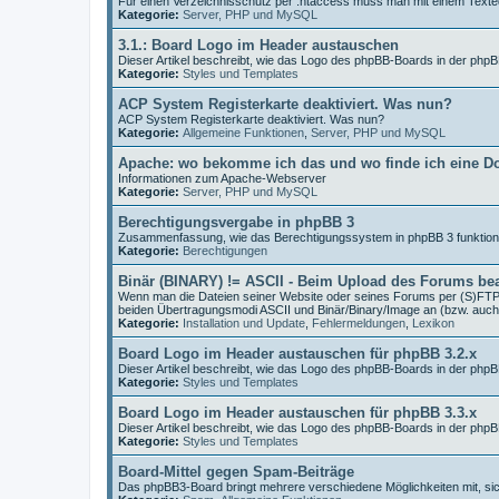
Für einen Verzeichnisschutz per .htaccess muss man mit einem Texted
Kategorie:
Server, PHP und MySQL
3.1.: Board Logo im Header austauschen
Dieser Artikel beschreibt, wie das Logo des phpBB-Boards in der php
Kategorie:
Styles und Templates
ACP System Registerkarte deaktiviert. Was nun?
ACP System Registerkarte deaktiviert. Was nun?
Kategorie:
Allgemeine Funktionen
,
Server, PHP und MySQL
Apache: wo bekomme ich das und wo finde ich eine D
Informationen zum Apache-Webserver
Kategorie:
Server, PHP und MySQL
Berechtigungsvergabe in phpBB 3
Zusammenfassung, wie das Berechtigungssystem in phpBB 3 funktioni
Kategorie:
Berechtigungen
Binär (BINARY) != ASCII - Beim Upload des Forums be
Wenn man die Dateien seiner Website oder seines Forums per (S)FTP 
beiden Übertragungsmodi ASCII und Binär/Binary/Image an (bzw. auch
Kategorie:
Installation und Update
,
Fehlermeldungen
,
Lexikon
Board Logo im Header austauschen für phpBB 3.2.x
Dieser Artikel beschreibt, wie das Logo des phpBB-Boards in der php
Kategorie:
Styles und Templates
Board Logo im Header austauschen für phpBB 3.3.x
Dieser Artikel beschreibt, wie das Logo des phpBB-Boards in der php
Kategorie:
Styles und Templates
Board-Mittel gegen Spam-Beiträge
Das phpBB3-Board bringt mehrere verschiedene Möglichkeiten mit, s