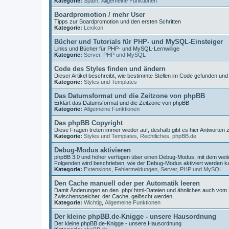
Kategorie:
Spam
,
Allgemeine Funktionen
Boardpromotion / mehr User
Tipps zur Boardpromotion und den ersten Schritten
Kategorie:
Lexikon
Bücher und Tutorials für PHP- und MySQL-Einsteiger
Links und Bücher für PHP- und MySQL-Lernwillige
Kategorie:
Server, PHP und MySQL
Code des Styles finden und ändern
Dieser Artikel beschreibt, wie bestimmte Stellen im Code gefunden un
Kategorie:
Styles und Templates
Das Datumsformat und die Zeitzone von phpBB
Erklärt das Datumsformat und die Zeitzone von phpBB
Kategorie:
Allgemeine Funktionen
Das phpBB Copyright
Diese Fragen treten immer wieder auf, deshalb gibt es hier Antworten
Kategorie:
Styles und Templates
,
Rechtliches
,
phpBB.de
Debug-Modus aktivieren
phpBB 3.0 und höher verfügen über einen Debug-Modus, mit dem wei
Folgenden wird beschrieben, wie der Debug-Modus aktiviert werden k
Kategorie:
Extensions
,
Fehlermeldungen
,
Server, PHP und MySQL
Den Cache manuell oder per Automatik leeren
Damit Änderungen an den .php/.html-Dateien und ähnliches auch vom
Zwischenspeicher, der Cache, gelöscht werden.
Kategorie:
Wichtig
,
Allgemeine Funktionen
Der kleine phpBB.de-Knigge - unsere Hausordnung
Der kleine phpBB.de-Knigge - unsere Hausordnung