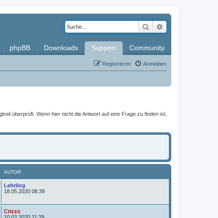
Suche
Erweiterte Such
phpBB
Downloads
Support
Community
Registrieren
Anmelden
it überprüft. Wenn hier nicht die Antwort auf eine Frage zu finden ist,
AUTOR
A
Lehrling
u
18.05.2020 08:39
t
o
r
A
Crizzo
u
10.02.2020 11:29