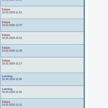
t
o
r
A
Crizzo
u
10.02.2020 11:51
t
o
r
A
Crizzo
u
10.02.2020 12:37
t
o
r
A
Crizzo
u
10.02.2020 15:51
t
o
r
A
Crizzo
u
10.02.2020 12:35
t
o
r
A
Crizzo
u
10.02.2020 11:17
t
o
r
A
Lehrling
u
03.04.2020 11:00
t
o
r
A
Lehrling
u
03.04.2020 11:02
t
o
r
A
Crizzo
u
10.02.2020 12:11
t