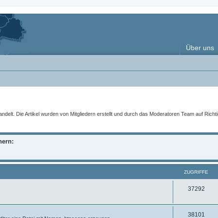
Über uns
t. Die Artikel wurden von Mitgliedern erstellt und durch das Moderatoren Team auf Richtigke
nern:
ZUGRIFFE
Z
37292
u
g
Z
38101