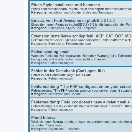
Einen Style installieren und benutzen
Styles sind runterladbare Pakete, die in dein phpBB Board installiert
Kategorie:
Installation und Update
,
Styles und Templates
Einsatz von Font Awesome in phpBB 3.2 / 3.3
Eines der neuen Features in phpBB 3.2 / 3.3 ist die Integration der Fo
Kategorie:
Extensions
,
Styles und Templates
Extension installieren schlägt fehl: ACP_CAT_DOT_M
Beim Installieren einer Extension kann folgender Fehler auftreten
Kategorie:
Extensions
,
Fehlermeldungen
Failed sending email
Wenn im Fehlerlog (Administrations-Bereich > Wartung) eine Fehlermeld
konfiguriert, offline oder schlichtweg nicht vorhanden
Kategorie:
Fehlermeldungen
Fehler in der Datenbank (Can't open file)
Fehler in der Datenbank wege .MYD Datei
Kategorie:
Fehlermeldungen
Fehlermeldung "The PHP configuration on your server 
Fehlermeldung "The PHP configuration on your server doesn't support
Kategorie:
Installation und Update
Fehlermeldung: Field xxx doesn't have a default value
Fehlermeldung: Field xxx doesn't have a default value / Incorrect strin
Kategorie:
Fehlermeldungen
Flood-Interval
Wird ein neuer Beitrag erstellt, so kann es vorkommen, dass die Meldu
schreiben." erscheint.
Kategorie:
Allgemeine Funktionen