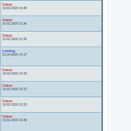
r
A
Crizzo
u
10.02.2020 11:48
t
o
r
A
Crizzo
u
10.02.2020 11:36
t
o
r
A
Crizzo
u
10.02.2020 11:39
t
o
r
A
Lehrling
u
22.04.2020 14:17
t
o
r
A
Crizzo
u
10.02.2020 14:25
t
o
r
A
Crizzo
u
10.02.2020 15:22
t
o
r
A
Crizzo
u
10.02.2020 12:25
t
o
r
A
Crizzo
u
10.02.2020 15:36
t
o
r