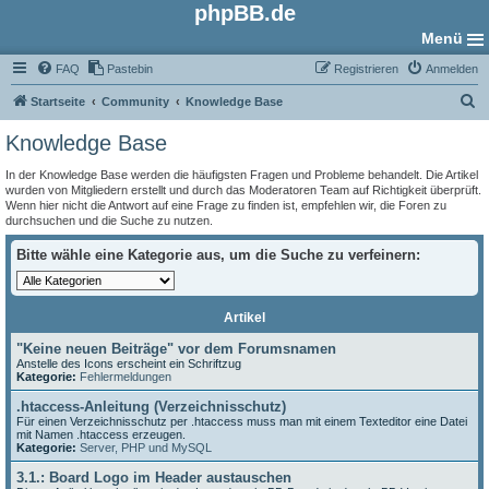
phpBB.de
Menü
FAQ
Pastebin
Registrieren
Anmelden
S
Startseite
Community
Knowledge Base
u
Knowledge Base
c
In der Knowledge Base werden die häufigsten Fragen und Probleme behandelt. Die Artikel
h
wurden von Mitgliedern erstellt und durch das Moderatoren Team auf Richtigkeit überprüft.
Wenn hier nicht die Antwort auf eine Frage zu finden ist, empfehlen wir, die Foren zu
e
durchsuchen und die Suche zu nutzen.
Bitte wähle eine Kategorie aus, um die Suche zu verfeinern:
Artikel
"Keine neuen Beiträge" vor dem Forumsnamen
Anstelle des Icons erscheint ein Schriftzug
Kategorie:
Fehlermeldungen
.htaccess-Anleitung (Verzeichnisschutz)
Für einen Verzeichnisschutz per .htaccess muss man mit einem Texteditor eine Datei
mit Namen .htaccess erzeugen.
Kategorie:
Server, PHP und MySQL
3.1.: Board Logo im Header austauschen