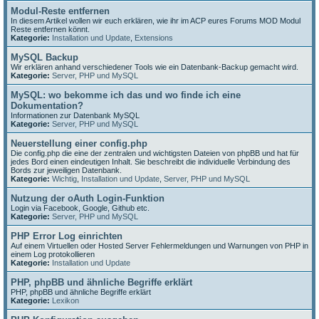
Modul-Reste entfernen
In diesem Artikel wollen wir euch erklären, wie ihr im ACP eures Forums MOD Modul
Reste entfernen könnt.
Kategorie:
Installation und Update
,
Extensions
MySQL Backup
Wir erklären anhand verschiedener Tools wie ein Datenbank-Backup gemacht wird.
Kategorie:
Server, PHP und MySQL
MySQL: wo bekomme ich das und wo finde ich eine
Dokumentation?
Informationen zur Datenbank MySQL
Kategorie:
Server, PHP und MySQL
Neuerstellung einer config.php
Die config.php die eine der zentralen und wichtigsten Dateien von phpBB und hat für
jedes Bord einen eindeutigen Inhalt. Sie beschreibt die individuelle Verbindung des
Bords zur jeweiligen Datenbank.
Kategorie:
Wichtig
,
Installation und Update
,
Server, PHP und MySQL
Nutzung der oAuth Login-Funktion
Login via Facebook, Google, Github etc.
Kategorie:
Server, PHP und MySQL
PHP Error Log einrichten
Auf einem Virtuellen oder Hosted Server Fehlermeldungen und Warnungen von PHP in
einem Log protokollieren
Kategorie:
Installation und Update
PHP, phpBB und ähnliche Begriffe erklärt
PHP, phpBB und ähnliche Begriffe erklärt
Kategorie:
Lexikon