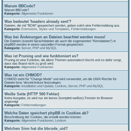
Warum BBCode?
Warum BBCode?
Kategorie:
Allgemeine Funktionen
Was bedeutet 'headers already sent'?
Dateien, die mit "BOM" gespeichert werden, geben solch eine Fehlermeldung aus.
Kategorie:
Extensions
,
Styles und Templates
,
Fehlermeldungen
Was bei Änderungen an Dateien beachtet werden muss!
Die Dateien (sowohl Sprachdateien als auch die sogenannten "Kerndateien") in
phpBB3 werden in einem speziellen Format gespeichert.
Kategorie:
Server, PHP und MySQL
Was ist Pruning und wie funktioniert es?
Pruning ist eine Funktion, die ältere Themen automatisch löscht und so dafür sorgt,
dass das Board nicht zu groß wird.
Kategorie:
Allgemeine Funktionen
Was ist ein CHMOD?
CHMOD steht für "Change Mode" und wird verwendet, um die UNIX-Rechte für
Dateien bzw. Verzeichnisse festzulegen.
Kategorie:
Installation und Update
,
Lexikon
,
Server, PHP und MySQL
Weiße Seite (HTTP 500 Fehler)
Keine Ausgabe, es wird nur ein leeres (komplett weißes) Fenster im Browser
angezeigt
Kategorie:
Fehlermeldungen
Welche Daten speichert phpBB in Cookies ab?
Beschreibung der Cookies, die erstellt werden können
Kategorie:
Allgemeine Funktionen
,
Lexikon
Welchen Sinn hat die bbcode_uid?