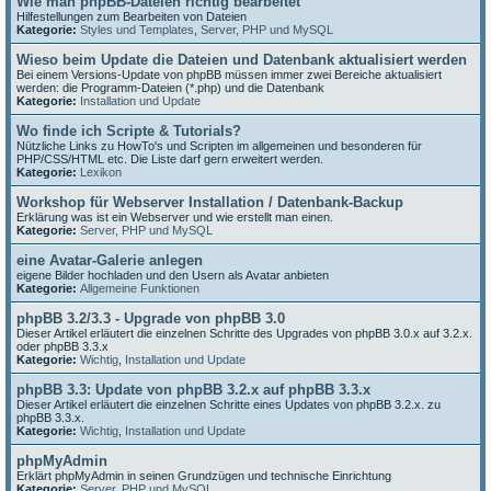
Wie man phpBB-Dateien richtig bearbeitet
Hilfestellungen zum Bearbeiten von Dateien
Kategorie:
Styles und Templates
,
Server, PHP und MySQL
Wieso beim Update die Dateien und Datenbank aktualisiert werden
Bei einem Versions-Update von phpBB müssen immer zwei Bereiche aktualisiert
werden: die Programm-Dateien (*.php) und die Datenbank
Kategorie:
Installation und Update
Wo finde ich Scripte & Tutorials?
Nützliche Links zu HowTo's und Scripten im allgemeinen und besonderen für
PHP/CSS/HTML etc. Die Liste darf gern erweitert werden.
Kategorie:
Lexikon
Workshop für Webserver Installation / Datenbank-Backup
Erklärung was ist ein Webserver und wie erstellt man einen.
Kategorie:
Server, PHP und MySQL
eine Avatar-Galerie anlegen
eigene Bilder hochladen und den Usern als Avatar anbieten
Kategorie:
Allgemeine Funktionen
phpBB 3.2/3.3 - Upgrade von phpBB 3.0
Dieser Artikel erläutert die einzelnen Schritte des Upgrades von phpBB 3.0.x auf 3.2.x.
oder phpBB 3.3.x
Kategorie:
Wichtig
,
Installation und Update
phpBB 3.3: Update von phpBB 3.2.x auf phpBB 3.3.x
Dieser Artikel erläutert die einzelnen Schritte eines Updates von phpBB 3.2.x. zu
phpBB 3.3.x.
Kategorie:
Wichtig
,
Installation und Update
phpMyAdmin
Erklärt phpMyAdmin in seinen Grundzügen und technische Einrichtung
Kategorie:
Server, PHP und MySQL