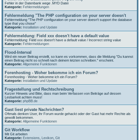
Fehler in der Datenbank wege .MYD Datei
Kategorie:
Fehlermeldungen
Fehlermeldung "The PHP configuration on your server doesn't
Fehlermeldung "The PHP configuration on your server doesn't support the database
type that you chose"
Kategorie:
Installation und Update
Fehlermeldung: Field xxx doesn't have a default value
Fehlermeldung: Field xxx doesn't have a default value / Incorrect string value
Kategorie:
Fehlermeldungen
Flood-Interval
Wird ein neuer Beitrag erstellt, so kann es vorkommen, dass die Meldung "Du kannst
einen Beitrag nicht so schnell nach deinem letzten schreiben." erscheint.
Kategorie:
Allgemeine Funktionen
Forenhosting - Woher bekomme ich ein Forum?
Forenhosting - Woher bekomme ich ein Forum?
Kategorie:
Installation und Update
Fragestellung und Rechtschreibung
Kurzer Hinweis und Bitte, dass man beim Verfassen von Beiträge auf dessen
Lesbarkeit achten muss!
Kategorie:
phpBB.de
Gast liest private Nachrichten?
Oftmals denken User, ihr Forum wurde gehackt oder der Gast hat mehr Rechte als
gewollt bekommen.
Kategorie:
Allgemeine Funktionen
Git Workflow
Mit Git arbeiten
Kategorie:
Extensions
,
Lexikon
,
Git