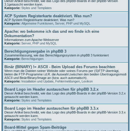
Dieser Artikel beschreibt, wie das Logo des phpBB-Boards in der phpBB-Version
3.1getauscht werden kann.
Kategorie:
Styles und Templates
ACP System Registerkarte deaktiviert. Was nun?
ACP System Registerkarte deaktiviert. Was nun?
Kategorie:
Allgemeine Funktionen
,
Server, PHP und MySQL
Apache: wo bekomme ich das und wo finde ich eine
Dokumentation?
Informationen zum Apache-Webserver
Kategorie:
Server, PHP und MySQL
Berechtigungsvergabe in phpBB 3
Zusammenfassung, wie das Berechtigungssystem in phpBB 3 funktioniert
Kategorie:
Berechtigungen
Binär (BINARY) != ASCII - Beim Upload des Forums beachten
Wenn man die Dateien seiner Website oder seines Forums per (S)FTP überträgt,
bieten die FTP-Programme i.d.R. die Auswahl zwischen den beiden Übertragungsmodi
ASCII und Binär/Binary/Image an (bzw. auch automatisch).
Kategorie:
Installation und Update
,
Fehlermeldungen
,
Lexikon
Board Logo im Header austauschen für phpBB 3.2.x
Dieser Artikel beschreibt, wie das Logo des phpBB-Boards in der phpBB-Version 3.2.x
getauscht werden kann.
Kategorie:
Styles und Templates
Board Logo im Header austauschen für phpBB 3.3.x
Dieser Artikel beschreibt, wie das Logo des phpBB-Boards in der phpBB-Version 3.3.x
getauscht werden kann.
Kategorie:
Styles und Templates
Board-Mittel gegen Spam-Beiträge