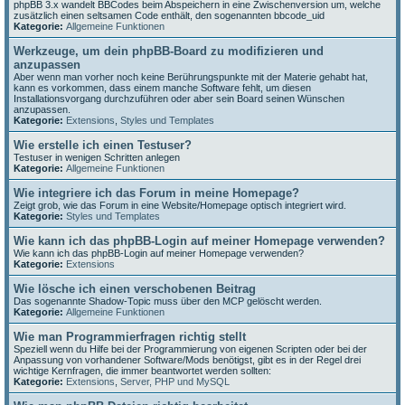
phpBB 3.x wandelt BBCodes beim Abspeichern in eine Zwischenversion um, welche
zusätzlich einen seltsamen Code enthält, den sogenannten bbcode_uid
Kategorie:
Allgemeine Funktionen
Werkzeuge, um dein phpBB-Board zu modifizieren und
anzupassen
Aber wenn man vorher noch keine Berührungspunkte mit der Materie gehabt hat,
kann es vorkommen, dass einem manche Software fehlt, um diesen
Installationsvorgang durchzuführen oder aber sein Board seinen Wünschen
anzupassen.
Kategorie:
Extensions
,
Styles und Templates
Wie erstelle ich einen Testuser?
Testuser in wenigen Schritten anlegen
Kategorie:
Allgemeine Funktionen
Wie integriere ich das Forum in meine Homepage?
Zeigt grob, wie das Forum in eine Website/Homepage optisch integriert wird.
Kategorie:
Styles und Templates
Wie kann ich das phpBB-Login auf meiner Homepage verwenden?
Wie kann ich das phpBB-Login auf meiner Homepage verwenden?
Kategorie:
Extensions
Wie lösche ich einen verschobenen Beitrag
Das sogenannte Shadow-Topic muss über den MCP gelöscht werden.
Kategorie:
Allgemeine Funktionen
Wie man Programmierfragen richtig stellt
Speziell wenn du Hilfe bei der Programmierung von eigenen Scripten oder bei der
Anpassung von vorhandener Software/Mods benötigst, gibt es in der Regel drei
wichtige Kernfragen, die immer beantwortet werden sollten:
Kategorie:
Extensions
,
Server, PHP und MySQL