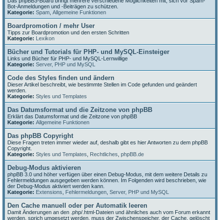
Das phpBB3-Board bringt mehrere verschiedene Möglichkeiten mit, sich vor Spam-
Bot-Anmeldungen und -Beiträgen zu schützen.
Kategorie:
Spam
,
Allgemeine Funktionen
Boardpromotion / mehr User
Tipps zur Boardpromotion und den ersten Schritten
Kategorie:
Lexikon
Bücher und Tutorials für PHP- und MySQL-Einsteiger
Links und Bücher für PHP- und MySQL-Lernwillige
Kategorie:
Server, PHP und MySQL
Code des Styles finden und ändern
Dieser Artikel beschreibt, wie bestimmte Stellen im Code gefunden und geändert
werden.
Kategorie:
Styles und Templates
Das Datumsformat und die Zeitzone von phpBB
Erklärt das Datumsformat und die Zeitzone von phpBB
Kategorie:
Allgemeine Funktionen
Das phpBB Copyright
Diese Fragen treten immer wieder auf, deshalb gibt es hier Antworten zu dem phpBB
Copyright.
Kategorie:
Styles und Templates
,
Rechtliches
,
phpBB.de
Debug-Modus aktivieren
phpBB 3.0 und höher verfügen über einen Debug-Modus, mit dem weitere Details zu
Fehlermeldungen ausgegeben werden können. Im Folgenden wird beschrieben, wie
der Debug-Modus aktiviert werden kann.
Kategorie:
Extensions
,
Fehlermeldungen
,
Server, PHP und MySQL
Den Cache manuell oder per Automatik leeren
Damit Änderungen an den .php/.html-Dateien und ähnliches auch vom Forum erkannt
werden, sprich umgesetzt werden, muss der Zwischenspeicher, der Cache, gelöscht