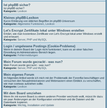
Ist phpBB sicher?
Ist phpBB sicher?
Kategorie:
Lexikon
Kleines phpBB-Lexikon
Kurze Erklärung von üblichen Begriffen im phpBB-Universum
Kategorie:
Allgemeine Funktionen
,
Lexikon
Let's Encrypt Zertifikate lokal unter Windows erstellen
Erklärt, wie man kostenlose Zertifikate von Let's Encrypt lokal unter Windows erstellt
und erneuert.
Kategorie:
Server, PHP und MySQL
Login / ungelesene Postings (Cookie-Probleme)
Wenn in deinem Board der Login nicht funktioniert, kann es an einer falschen
Einstellung im Administrations-Bereich liegen.
Kategorie:
Fehlermeldungen
Mein Forum wurde gecrackt - was nun?
Mein Forum wurde gecrackt - was nun?
Kategorie:
Server, PHP und MySQL
Mein eigenes Forum
Im folgenden Artikel werde ich mich mit der Problematik der Forenflut beschäftigen und
versuchen den Neuadministratoren und Webmastern einen Einblick zu verschaffen,
wie man soetwas aufziehen sollte.
Kategorie:
Lexikon
Mit dem Board umziehen
Wenn ihr mit eurem Board zu einem anderen Provider wechseln wollt, müsst ihr dazu
ein paar Änderungen an der Konfiguration vornehmen und die Dateien und die
Datenbank kopieren.
Kategorie:
Wichtig
,
Installation und Update