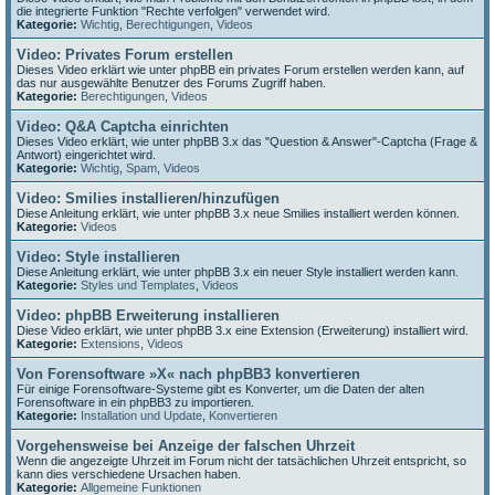
die integrierte Funktion "Rechte verfolgen" verwendet wird.
Kategorie:
Wichtig
,
Berechtigungen
,
Videos
Video: Privates Forum erstellen
Dieses Video erklärt wie unter phpBB ein privates Forum erstellen werden kann, auf
das nur ausgewählte Benutzer des Forums Zugriff haben.
Kategorie:
Berechtigungen
,
Videos
Video: Q&A Captcha einrichten
Dieses Video erklärt, wie unter phpBB 3.x das "Question & Answer"-Captcha (Frage &
Antwort) eingerichtet wird.
Kategorie:
Wichtig
,
Spam
,
Videos
Video: Smilies installieren/hinzufügen
Diese Anleitung erklärt, wie unter phpBB 3.x neue Smilies installiert werden können.
Kategorie:
Videos
Video: Style installieren
Diese Anleitung erklärt, wie unter phpBB 3.x ein neuer Style installiert werden kann.
Kategorie:
Styles und Templates
,
Videos
Video: phpBB Erweiterung installieren
Diese Video erklärt, wie unter phpBB 3.x eine Extension (Erweiterung) installiert wird.
Kategorie:
Extensions
,
Videos
Von Forensoftware »X« nach phpBB3 konvertieren
Für einige Forensoftware-Systeme gibt es Konverter, um die Daten der alten
Forensoftware in ein phpBB3 zu importieren.
Kategorie:
Installation und Update
,
Konvertieren
Vorgehensweise bei Anzeige der falschen Uhrzeit
Wenn die angezeigte Uhrzeit im Forum nicht der tatsächlichen Uhrzeit entspricht, so
kann dies verschiedene Ursachen haben.
Kategorie:
Allgemeine Funktionen