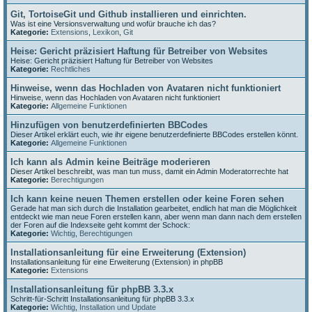
Git, TortoiseGit und Github installieren und einrichten.
Was ist eine Versionsverwaltung und wofür brauche ich das?
Kategorie:
Extensions
,
Lexikon
,
Git
Heise: Gericht präzisiert Haftung für Betreiber von Websites
Heise: Gericht präzisiert Haftung für Betreiber von Websites
Kategorie:
Rechtliches
Hinweise, wenn das Hochladen von Avataren nicht funktioniert
Hinweise, wenn das Hochladen von Avataren nicht funktioniert
Kategorie:
Allgemeine Funktionen
Hinzufügen von benutzerdefinierten BBCodes
Dieser Artikel erklärt euch, wie ihr eigene benutzerdefinierte BBCodes erstellen könnt.
Kategorie:
Allgemeine Funktionen
Ich kann als Admin keine Beiträge moderieren
Dieser Artikel beschreibt, was man tun muss, damit ein Admin Moderatorrechte hat
Kategorie:
Berechtigungen
Ich kann keine neuen Themen erstellen oder keine Foren sehen
Gerade hat man sich durch die Installation gearbeitet, endlich hat man die Möglichkeit
entdeckt wie man neue Foren erstellen kann, aber wenn man dann nach dem erstellen
der Foren auf die Indexseite geht kommt der Schock:
Kategorie:
Wichtig
,
Berechtigungen
Installationsanleitung für eine Erweiterung (Extension)
Installationsanleitung für eine Erweiterung (Extension) in phpBB
Kategorie:
Extensions
Installationsanleitung für phpBB 3.3.x
Schritt-für-Schritt Installationsanleitung für phpBB 3.3.x
Kategorie:
Wichtig
,
Installation und Update