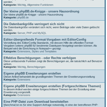
werden.
Kategorie:
Wichtig
,
Allgemeine Funktionen
Der kleine phpBB.de-Knigge - unsere Hausordnung
Der kleine phpBB.de-Knigge - unsere Hausordnung
Kategorie:
phpBB.de
Die Datenbankgröße verringert sich nicht
Die Datenbankgröße verändert sich nicht, wenn Beiträge oder viele Daten gelöscht
werden.
Kategorie:
Server, PHP und MySQL
Editor-übergreifende Format-Vorgaben mit EditorConfig
Vorstellung des EditorConfig Standards, mit dessen Hilfe die offiziellen Format-
Vorgaben seitens phpBB für bestimmte Dateitypen festgelegt werden können. Als
Beispiel wird die Einrichtung in Notepad++ gezeigt.
Kategorie:
Extensions
,
Styles und Templates
Effektive Berechtigungen - oder Rechte verfolgen
Diese umfassende Funktion zeigt die Berechtigungen an, die tatsächlich auf Benutzer
wirken.
Kategorie:
Wichtig
,
Berechtigungen
Eigene phpBB Erweiterungen erstellen
Dieser Artikel behandelt die grundlegenden Themen der Erweiterungserstellung
Kategorie:
Extensions
Eigene phpBB Erweiterungen erstellen (Fortgeschrittene Themen)
In diesem Artikel werden einige fortgeschrittene Themen bei der Erstellung einer
Erweiterung vorgestellt.
Kategorie:
Extensions
Eine PHP-Datei zum Download bereitstellen
Manchmal ist es für eine Support-Anfrage notwendig, in eine der betroffenen PHP-