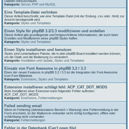
Dateien reinzuschauen.
Kategorie:
Server, PHP und MySQL
Eine Template-Datei verlinken
Dieser Artikel beschreibt, wie eine Template-Datei (mit der Endung .css oder .html) zur
Ansicht bereitgestellt wird.
Kategorie:
Styles und Templates
Einen Style für phpBB 3.2/3.3 modifizieren und erstellen
Dieser Artikel gibt grundlegende und fortgeschrittene Informationen, die euch beim
Erstellen und Modifizieren eines phpBB Styles helfen.
Kategorie:
Styles und Templates
Einen Style installieren und benutzen
Styles sind runterladbare Pakete, die in dein phpBB Board installiert werden können,
um die Optik und die Bedienung zu verändern.
Kategorie:
Installation und Update
,
Styles und Templates
Einsatz von Font Awesome in phpBB 3.2 / 3.3
Eines der neuen Features in phpBB 3.2 / 3.3 ist die Integration der Font Awesome
Icon-Font-Bibliothek.
Kategorie:
Extensions
,
Styles und Templates
Extension installieren schlägt fehl: ACP_CAT_DOT_MODS
Beim Installieren einer Extension kann folgender Fehler auftreten:
ACP_CAT_DOT_MODS
Kategorie:
Extensions
,
Fehlermeldungen
Failed sending email
Wenn im Fehlerlog (Administrations-Bereich > Wartung) eine Fehlermeldung in der
Form erscheint, ist der Mailserver entweder nicht richtig konfiguriert, offline oder
schlichtweg nicht vorhanden
Kategorie:
Fehlermeldungen
Fehler in der Datenbank (Can't open file)