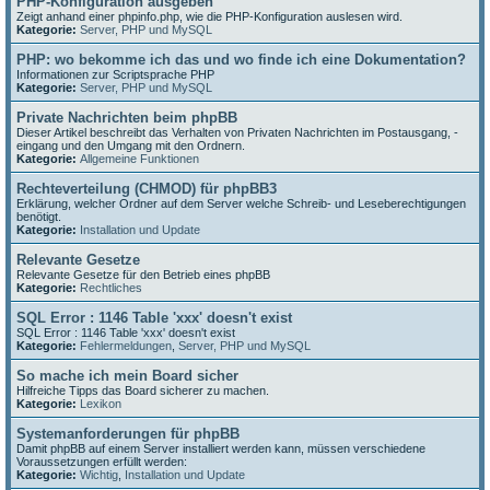
PHP-Konfiguration ausgeben
Zeigt anhand einer phpinfo.php, wie die PHP-Konfiguration auslesen wird.
Kategorie:
Server, PHP und MySQL
PHP: wo bekomme ich das und wo finde ich eine Dokumentation?
Informationen zur Scriptsprache PHP
Kategorie:
Server, PHP und MySQL
Private Nachrichten beim phpBB
Dieser Artikel beschreibt das Verhalten von Privaten Nachrichten im Postausgang, -
eingang und den Umgang mit den Ordnern.
Kategorie:
Allgemeine Funktionen
Rechteverteilung (CHMOD) für phpBB3
Erklärung, welcher Ordner auf dem Server welche Schreib- und Leseberechtigungen
benötigt.
Kategorie:
Installation und Update
Relevante Gesetze
Relevante Gesetze für den Betrieb eines phpBB
Kategorie:
Rechtliches
SQL Error : 1146 Table 'xxx' doesn't exist
SQL Error : 1146 Table 'xxx' doesn't exist
Kategorie:
Fehlermeldungen
,
Server, PHP und MySQL
So mache ich mein Board sicher
Hilfreiche Tipps das Board sicherer zu machen.
Kategorie:
Lexikon
Systemanforderungen für phpBB
Damit phpBB auf einem Server installiert werden kann, müssen verschiedene
Voraussetzungen erfüllt werden:
Kategorie:
Wichtig
,
Installation und Update