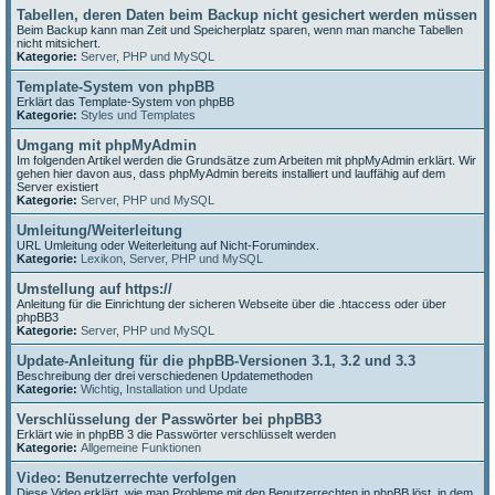
Tabellen, deren Daten beim Backup nicht gesichert werden müssen
Beim Backup kann man Zeit und Speicherplatz sparen, wenn man manche Tabellen
nicht mitsichert.
Kategorie:
Server, PHP und MySQL
Template-System von phpBB
Erklärt das Template-System von phpBB
Kategorie:
Styles und Templates
Umgang mit phpMyAdmin
Im folgenden Artikel werden die Grundsätze zum Arbeiten mit phpMyAdmin erklärt. Wir
gehen hier davon aus, dass phpMyAdmin bereits installiert und lauffähig auf dem
Server existiert
Kategorie:
Server, PHP und MySQL
Umleitung/Weiterleitung
URL Umleitung oder Weiterleitung auf Nicht-Forumindex.
Kategorie:
Lexikon
,
Server, PHP und MySQL
Umstellung auf https://
Anleitung für die Einrichtung der sicheren Webseite über die .htaccess oder über
phpBB3
Kategorie:
Server, PHP und MySQL
Update-Anleitung für die phpBB-Versionen 3.1, 3.2 und 3.3
Beschreibung der drei verschiedenen Updatemethoden
Kategorie:
Wichtig
,
Installation und Update
Verschlüsselung der Passwörter bei phpBB3
Erklärt wie in phpBB 3 die Passwörter verschlüsselt werden
Kategorie:
Allgemeine Funktionen
Video: Benutzerrechte verfolgen
Diese Video erklärt, wie man Probleme mit den Benutzerrechten in phpBB löst, in dem