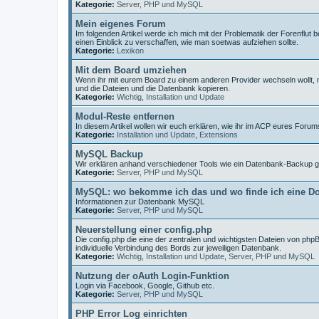
Kategorie:
Server, PHP und MySQL
Mein eigenes Forum
Im folgenden Artikel werde ich mich mit der Problematik der Forenfl
einen Einblick zu verschaffen, wie man soetwas aufziehen sollte.
Kategorie:
Lexikon
Mit dem Board umziehen
Wenn ihr mit eurem Board zu einem anderen Provider wechseln wollt, 
und die Dateien und die Datenbank kopieren.
Kategorie:
Wichtig
,
Installation und Update
Modul-Reste entfernen
In diesem Artikel wollen wir euch erklären, wie ihr im ACP eures For
Kategorie:
Installation und Update
,
Extensions
MySQL Backup
Wir erklären anhand verschiedener Tools wie ein Datenbank-Backup g
Kategorie:
Server, PHP und MySQL
MySQL: wo bekomme ich das und wo finde ich eine D
Informationen zur Datenbank MySQL
Kategorie:
Server, PHP und MySQL
Neuerstellung einer config.php
Die config.php die eine der zentralen und wichtigsten Dateien von phpBB
individuelle Verbindung des Bords zur jeweiligen Datenbank.
Kategorie:
Wichtig
,
Installation und Update
,
Server, PHP und MySQL
Nutzung der oAuth Login-Funktion
Login via Facebook, Google, Github etc.
Kategorie:
Server, PHP und MySQL
PHP Error Log einrichten