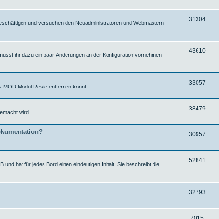
e
f
r
u
f
i
g
Z
31304
ut beschäftigen und versuchen den Neuadministratoren und Webmastern
e
f
r
u
f
i
g
Z
43610
müsst ihr dazu ein paar Änderungen an der Konfiguration vornehmen
e
f
r
u
f
i
g
e
f
Z
33057
ums MOD Modul Reste entfernen könnt.
r
f
u
i
e
g
Z
38479
emacht wird.
f
r
u
f
okumentation?
i
g
Z
30957
e
f
r
u
f
i
g
Z
52841
 und hat für jedes Bord einen eindeutigen Inhalt. Sie beschreibt die
e
f
r
u
f
i
g
Z
32793
e
f
r
u
f
i
g
Z
7015