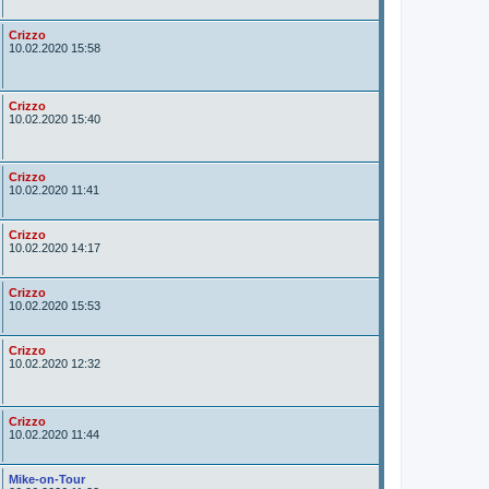
t
o
r
A
Crizzo
u
10.02.2020 15:58
t
o
r
A
Crizzo
u
10.02.2020 15:40
t
o
r
A
Crizzo
u
10.02.2020 11:41
t
o
r
A
Crizzo
u
10.02.2020 14:17
t
o
r
A
Crizzo
u
10.02.2020 15:53
t
o
r
A
Crizzo
u
10.02.2020 12:32
t
o
r
A
Crizzo
u
10.02.2020 11:44
t
o
r
A
Mike-on-Tour