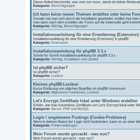
Dieser Artikel beschreibt, was man tun muss, damit ein Admin Moderat
Kategorie:
Berechtigungen
Ich kann keine neuen Themen erstellen oder keine For
Gerade hat man sich durch die Installation gearbeitet, endlich hat ma
man dann nach dem erstellen der Foren auf die Indexseite geht komm
Kategorie:
Wichtig
,
Berechtigungen
Installationsanleitung für eine Erweiterung (Extension)
Installationsanleitung für eine Erweiterung (Extension) in phpBB
Kategorie:
Extensions
Installationsanleitung für phpBB 3.3.x
Schritt-für-Schritt Installationsanleitung für phpBB 3.3.x
Kategorie:
Wichtig
,
Installation und Update
Ist phpBB sicher?
Ist phpBB sicher?
Kategorie:
Lexikon
Kleines phpBB-Lexikon
Kurze Erklärung von üblichen Begriffen im phpBB-Universum
Kategorie:
Allgemeine Funktionen
,
Lexikon
Let's Encrypt Zertifikate lokal unter Windows erstellen
Erklärt, wie man kostenlose Zertifikate von Let's Encrypt lokal unter W
Kategorie:
Server, PHP und MySQL
Login / ungelesene Postings (Cookie-Probleme)
Wenn in deinem Board der Login nicht funktioniert, kann es an einer fal
Kategorie:
Fehlermeldungen
Mein Forum wurde gecrackt - was nun?
Mein Forum wurde gecrackt - was nun?