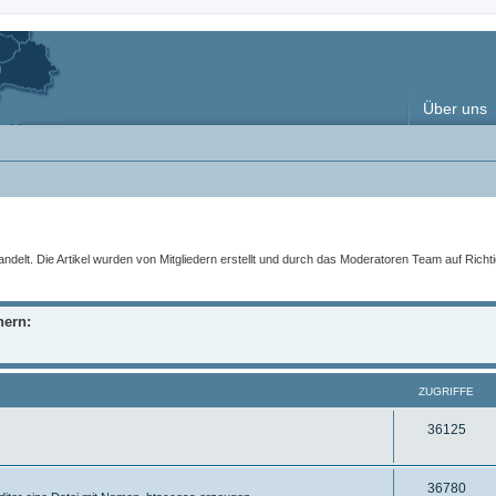
Über uns
t. Die Artikel wurden von Mitgliedern erstellt und durch das Moderatoren Team auf Richtigke
nern:
ZUGRIFFE
Z
36125
u
g
Z
36780