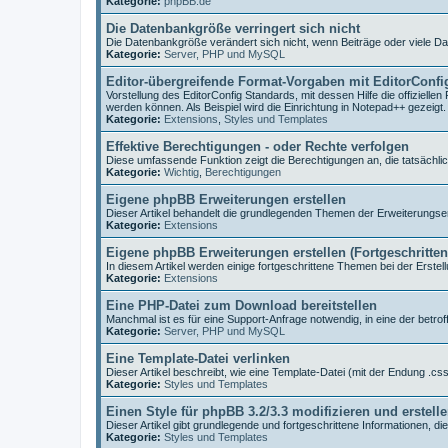
Kategorie:
phpBB.de
Die Datenbankgröße verringert sich nicht
Die Datenbankgröße verändert sich nicht, wenn Beiträge oder viele D
Kategorie:
Server, PHP und MySQL
Editor-übergreifende Format-Vorgaben mit EditorConfi
Vorstellung des EditorConfig Standards, mit dessen Hilfe die offiziell
werden können. Als Beispiel wird die Einrichtung in Notepad++ gezeigt.
Kategorie:
Extensions
,
Styles und Templates
Effektive Berechtigungen - oder Rechte verfolgen
Diese umfassende Funktion zeigt die Berechtigungen an, die tatsächlic
Kategorie:
Wichtig
,
Berechtigungen
Eigene phpBB Erweiterungen erstellen
Dieser Artikel behandelt die grundlegenden Themen der Erweiterungser
Kategorie:
Extensions
Eigene phpBB Erweiterungen erstellen (Fortgeschritte
In diesem Artikel werden einige fortgeschrittene Themen bei der Erstell
Kategorie:
Extensions
Eine PHP-Datei zum Download bereitstellen
Manchmal ist es für eine Support-Anfrage notwendig, in eine der betr
Kategorie:
Server, PHP und MySQL
Eine Template-Datei verlinken
Dieser Artikel beschreibt, wie eine Template-Datei (mit der Endung .css 
Kategorie:
Styles und Templates
Einen Style für phpBB 3.2/3.3 modifizieren und erstell
Dieser Artikel gibt grundlegende und fortgeschrittene Informationen, di
Kategorie:
Styles und Templates