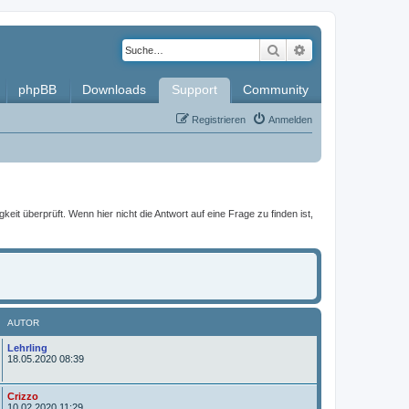
Suche
Erweiterte Such
phpBB
Downloads
Support
Community
Registrieren
Anmelden
it überprüft. Wenn hier nicht die Antwort auf eine Frage zu finden ist,
AUTOR
A
Lehrling
u
18.05.2020 08:39
t
o
r
A
Crizzo
u
10.02.2020 11:29