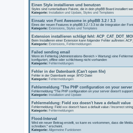
Einen Style installieren und benutzen
Styles sind runterladbare Pakete, die in dein phpBB Board installiert
Kategorie:
Installation und Update
,
Styles und Templates
Einsatz von Font Awesome in phpBB 3.2 / 3.3
Eines der neuen Features in phpBB 3.2 / 3.3 ist die Integration der Fo
Kategorie:
Extensions
,
Styles und Templates
Extension installieren schlägt fehl: ACP_CAT_DOT_M
Beim Installieren einer Extension kann folgender Fehler auftreten
Kategorie:
Extensions
,
Fehlermeldungen
Failed sending email
Wenn im Fehlerlog (Administrations-Bereich > Wartung) eine Fehlermeld
konfiguriert, offline oder schlichtweg nicht vorhanden
Kategorie:
Fehlermeldungen
Fehler in der Datenbank (Can't open file)
Fehler in der Datenbank wege .MYD Datei
Kategorie:
Fehlermeldungen
Fehlermeldung "The PHP configuration on your server 
Fehlermeldung "The PHP configuration on your server doesn't support
Kategorie:
Installation und Update
Fehlermeldung: Field xxx doesn't have a default value
Fehlermeldung: Field xxx doesn't have a default value / Incorrect strin
Kategorie:
Fehlermeldungen
Flood-Interval
Wird ein neuer Beitrag erstellt, so kann es vorkommen, dass die Meldu
schreiben." erscheint.
Kategorie:
Allgemeine Funktionen