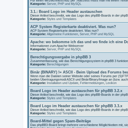
Für einen Verzeichnisschutz per .htaccess muss man mit einem Texted
Kategorie:
Server, PHP und MySQL
3.1.: Board Logo im Header austauschen
Dieser Artikel beschreibt, wie das Logo des phpBB-Boards in der php
Kategorie:
Styles und Templates
ACP System Registerkarte deaktiviert. Was nun?
ACP System Registerkarte deaktiviert. Was nun?
Kategorie:
Allgemeine Funktionen
,
Server, PHP und MySQL
Apache: wo bekomme ich das und wo finde ich eine D
Informationen zum Apache-Webserver
Kategorie:
Server, PHP und MySQL
Berechtigungsvergabe in phpBB 3
Zusammenfassung, wie das Berechtigungssystem in phpBB 3 funktioni
Kategorie:
Berechtigungen
Binär (BINARY) != ASCII - Beim Upload des Forums be
Wenn man die Dateien seiner Website oder seines Forums per (S)FTP 
beiden Übertragungsmodi ASCII und Binär/Binary/Image an (bzw. auch
Kategorie:
Installation und Update
,
Fehlermeldungen
,
Lexikon
Board Logo im Header austauschen für phpBB 3.2.x
Dieser Artikel beschreibt, wie das Logo des phpBB-Boards in der php
Kategorie:
Styles und Templates
Board Logo im Header austauschen für phpBB 3.3.x
Dieser Artikel beschreibt, wie das Logo des phpBB-Boards in der php
Kategorie:
Styles und Templates
Board-Mittel gegen Spam-Beiträge
Das phpBB3-Board bringt mehrere verschiedene Möglichkeiten mit, s