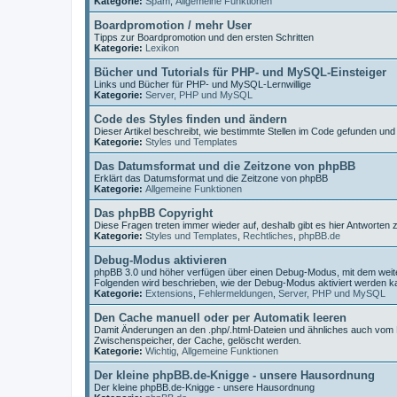
Kategorie:
Spam
,
Allgemeine Funktionen
Boardpromotion / mehr User
Tipps zur Boardpromotion und den ersten Schritten
Kategorie:
Lexikon
Bücher und Tutorials für PHP- und MySQL-Einsteiger
Links und Bücher für PHP- und MySQL-Lernwillige
Kategorie:
Server, PHP und MySQL
Code des Styles finden und ändern
Dieser Artikel beschreibt, wie bestimmte Stellen im Code gefunden un
Kategorie:
Styles und Templates
Das Datumsformat und die Zeitzone von phpBB
Erklärt das Datumsformat und die Zeitzone von phpBB
Kategorie:
Allgemeine Funktionen
Das phpBB Copyright
Diese Fragen treten immer wieder auf, deshalb gibt es hier Antworten
Kategorie:
Styles und Templates
,
Rechtliches
,
phpBB.de
Debug-Modus aktivieren
phpBB 3.0 und höher verfügen über einen Debug-Modus, mit dem wei
Folgenden wird beschrieben, wie der Debug-Modus aktiviert werden k
Kategorie:
Extensions
,
Fehlermeldungen
,
Server, PHP und MySQL
Den Cache manuell oder per Automatik leeren
Damit Änderungen an den .php/.html-Dateien und ähnliches auch vom
Zwischenspeicher, der Cache, gelöscht werden.
Kategorie:
Wichtig
,
Allgemeine Funktionen
Der kleine phpBB.de-Knigge - unsere Hausordnung
Der kleine phpBB.de-Knigge - unsere Hausordnung