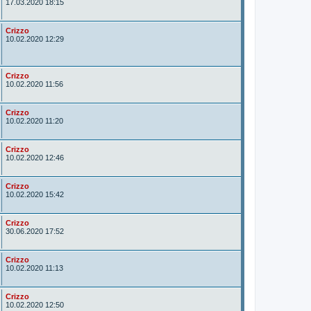
u
17.03.2020 18:15
t
o
r
A
Crizzo
u
10.02.2020 12:29
t
o
r
A
Crizzo
u
10.02.2020 11:56
t
o
r
A
Crizzo
u
10.02.2020 11:20
t
o
r
A
Crizzo
u
10.02.2020 12:46
t
o
r
A
Crizzo
u
10.02.2020 15:42
t
o
r
A
Crizzo
u
30.06.2020 17:52
t
o
r
A
Crizzo
u
10.02.2020 11:13
t
o
r
A
Crizzo
u
10.02.2020 12:50