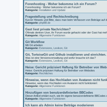
Forenhosting - Woher bekomme ich ein Forum?
Forenhosting - Woher bekomme ich ein Forum?
Kategorie:
Installation und Update
Fragestellung und Rechtschreibung
Kurzer Hinweis und Bitte, dass man beim Verfassen von Beiträge auf 
Kategorie:
phpBB.de
Gast liest private Nachrichten?
Oftmals denken User, ihr Forum wurde gehackt oder der Gast hat me
Kategorie:
Allgemeine Funktionen
Git Workflow
Mit Git arbeiten
Kategorie:
Extensions
,
Lexikon
,
Git
Git, TortoiseGit und Github installieren und einrichten.
Was ist eine Versionsverwaltung und wofür brauche ich das?
Kategorie:
Extensions
,
Lexikon
,
Git
Heise: Gericht präzisiert Haftung für Betreiber von Web
Heise: Gericht präzisiert Haftung für Betreiber von Websites
Kategorie:
Rechtliches
Hinweise, wenn das Hochladen von Avataren nicht funk
Hinweise, wenn das Hochladen von Avataren nicht funktioniert
Kategorie:
Allgemeine Funktionen
Hinzufügen von benutzerdefinierten BBCodes
Dieser Artikel erklärt euch, wie ihr eigene benutzerdefinierte BBCodes e
Kategorie:
Allgemeine Funktionen
Ich kann als Admin keine Beiträge moderieren