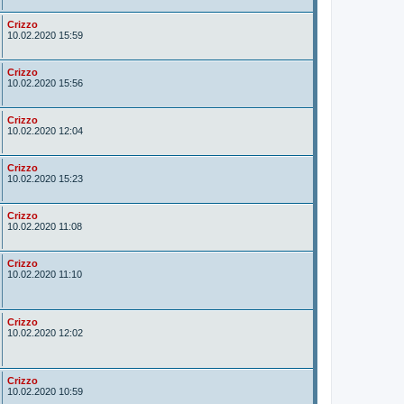
o
r
A
Crizzo
u
10.02.2020 15:59
t
o
r
A
Crizzo
u
10.02.2020 15:56
t
o
r
A
Crizzo
u
10.02.2020 12:04
t
o
r
A
Crizzo
u
10.02.2020 15:23
t
o
r
A
Crizzo
u
10.02.2020 11:08
t
o
r
A
Crizzo
u
10.02.2020 11:10
t
o
r
A
Crizzo
u
10.02.2020 12:02
t
o
r
A
Crizzo
u
10.02.2020 10:59
t