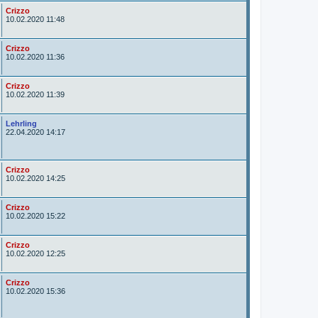
r
A
Crizzo
u
10.02.2020 11:48
t
o
r
A
Crizzo
u
10.02.2020 11:36
t
o
r
A
Crizzo
u
10.02.2020 11:39
t
o
r
A
Lehrling
u
22.04.2020 14:17
t
o
r
A
Crizzo
u
10.02.2020 14:25
t
o
r
A
Crizzo
u
10.02.2020 15:22
t
o
r
A
Crizzo
u
10.02.2020 12:25
t
o
r
A
Crizzo
u
10.02.2020 15:36
t
o
r