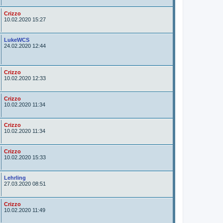
o
r
A
Crizzo
u
10.02.2020 15:27
t
o
r
A
LukeWCS
u
24.02.2020 12:44
t
o
r
A
Crizzo
u
10.02.2020 12:33
t
o
r
A
Crizzo
u
10.02.2020 11:34
t
o
r
A
Crizzo
u
10.02.2020 11:34
t
o
r
A
Crizzo
u
10.02.2020 15:33
t
o
r
A
Lehrling
u
27.03.2020 08:51
t
o
r
A
Crizzo
u
10.02.2020 11:49
t
o