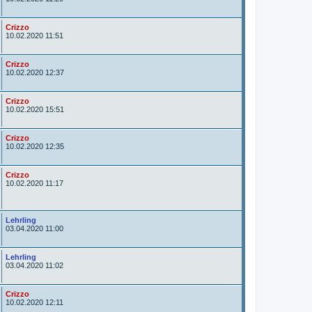
t
o
r
A
Crizzo
u
10.02.2020 11:51
t
o
r
A
Crizzo
u
10.02.2020 12:37
t
o
r
A
Crizzo
u
10.02.2020 15:51
t
o
r
A
Crizzo
u
10.02.2020 12:35
t
o
r
A
Crizzo
u
10.02.2020 11:17
t
o
r
A
Lehrling
u
03.04.2020 11:00
t
o
r
A
Lehrling
u
03.04.2020 11:02
t
o
r
A
Crizzo
u
10.02.2020 12:11
t