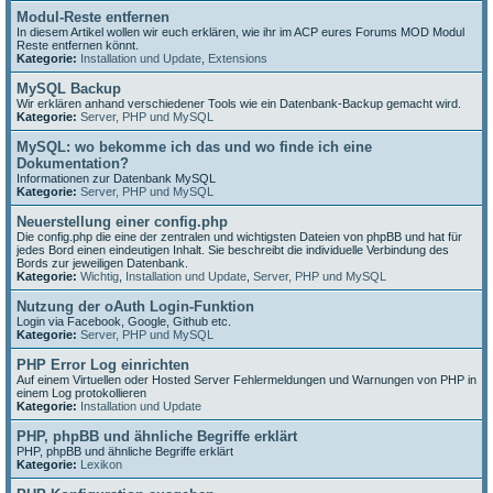
Modul-Reste entfernen
In diesem Artikel wollen wir euch erklären, wie ihr im ACP eures Forums MOD Modul
Reste entfernen könnt.
Kategorie:
Installation und Update
,
Extensions
MySQL Backup
Wir erklären anhand verschiedener Tools wie ein Datenbank-Backup gemacht wird.
Kategorie:
Server, PHP und MySQL
MySQL: wo bekomme ich das und wo finde ich eine
Dokumentation?
Informationen zur Datenbank MySQL
Kategorie:
Server, PHP und MySQL
Neuerstellung einer config.php
Die config.php die eine der zentralen und wichtigsten Dateien von phpBB und hat für
jedes Bord einen eindeutigen Inhalt. Sie beschreibt die individuelle Verbindung des
Bords zur jeweiligen Datenbank.
Kategorie:
Wichtig
,
Installation und Update
,
Server, PHP und MySQL
Nutzung der oAuth Login-Funktion
Login via Facebook, Google, Github etc.
Kategorie:
Server, PHP und MySQL
PHP Error Log einrichten
Auf einem Virtuellen oder Hosted Server Fehlermeldungen und Warnungen von PHP in
einem Log protokollieren
Kategorie:
Installation und Update
PHP, phpBB und ähnliche Begriffe erklärt
PHP, phpBB und ähnliche Begriffe erklärt
Kategorie:
Lexikon