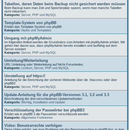
Tabellen, deren Daten beim Backup nicht gesichert werden müssen
Beim Backup kann man Zeit und Speicherplatz sparen, wenn man manche Tabellen
nicht mitsichert.
Kategorie:
Server, PHP und MySQL
Template-System von phpBB
Erklärt das Template-System von phpBB
Kategorie:
Styles und Templates
Umgang mit phpMyAdmin
Im folgenden Artikel werden die Grundsätze zum Arbeiten mit phpMyAdmin erklärt. Wir
gehen hier davon aus, dass phpMyAdmin bereits installiert und lauffähig auf dem
Server existiert
Kategorie:
Server, PHP und MySQL
Umleitung/Weiterleitung
URL Umleitung oder Weiterleitung auf Nicht-Forumindex.
Kategorie:
Lexikon
,
Server, PHP und MySQL
Umstellung auf https://
Anleitung für die Einrichtung der sicheren Webseite über die .htaccess oder über
phpBB3
Kategorie:
Server, PHP und MySQL
Update-Anleitung für die phpBB-Versionen 3.1, 3.2 und 3.3
Beschreibung der drei verschiedenen Updatemethoden
Kategorie:
Wichtig
,
Installation und Update
Verschlüsselung der Passwörter bei phpBB3
Erklärt wie in phpBB 3 die Passwörter verschlüsselt werden
Kategorie:
Allgemeine Funktionen
Video: Benutzerrechte verfolgen
Diese Video erklärt, wie man Probleme mit den Benutzerrechten in phpBB löst, in dem