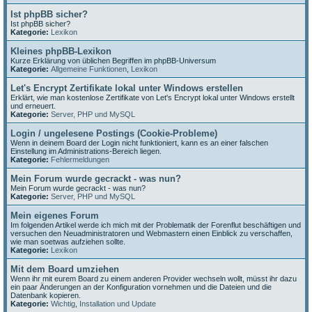
Ist phpBB sicher?
Ist phpBB sicher?
Kategorie:
Lexikon
Kleines phpBB-Lexikon
Kurze Erklärung von üblichen Begriffen im phpBB-Universum
Kategorie:
Allgemeine Funktionen
,
Lexikon
Let's Encrypt Zertifikate lokal unter Windows erstellen
Erklärt, wie man kostenlose Zertifikate von Let's Encrypt lokal unter Windows erstellt
und erneuert.
Kategorie:
Server, PHP und MySQL
Login / ungelesene Postings (Cookie-Probleme)
Wenn in deinem Board der Login nicht funktioniert, kann es an einer falschen
Einstellung im Administrations-Bereich liegen.
Kategorie:
Fehlermeldungen
Mein Forum wurde gecrackt - was nun?
Mein Forum wurde gecrackt - was nun?
Kategorie:
Server, PHP und MySQL
Mein eigenes Forum
Im folgenden Artikel werde ich mich mit der Problematik der Forenflut beschäftigen und
versuchen den Neuadministratoren und Webmastern einen Einblick zu verschaffen,
wie man soetwas aufziehen sollte.
Kategorie:
Lexikon
Mit dem Board umziehen
Wenn ihr mit eurem Board zu einem anderen Provider wechseln wollt, müsst ihr dazu
ein paar Änderungen an der Konfiguration vornehmen und die Dateien und die
Datenbank kopieren.
Kategorie:
Wichtig
,
Installation und Update