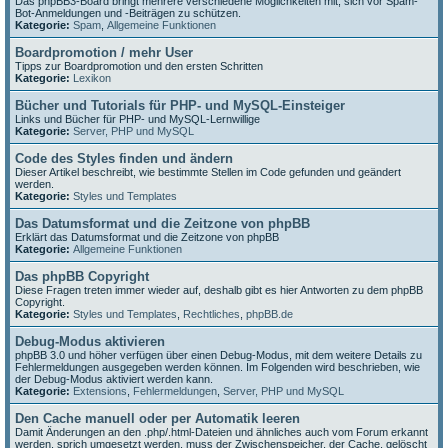
Das phpBB3-Board bringt mehrere verschiedene Möglichkeiten mit, sich vor Spam-
Bot-Anmeldungen und -Beiträgen zu schützen.
Kategorie:
Spam
,
Allgemeine Funktionen
Boardpromotion / mehr User
Tipps zur Boardpromotion und den ersten Schritten
Kategorie:
Lexikon
Bücher und Tutorials für PHP- und MySQL-Einsteiger
Links und Bücher für PHP- und MySQL-Lernwillige
Kategorie:
Server, PHP und MySQL
Code des Styles finden und ändern
Dieser Artikel beschreibt, wie bestimmte Stellen im Code gefunden und geändert
werden.
Kategorie:
Styles und Templates
Das Datumsformat und die Zeitzone von phpBB
Erklärt das Datumsformat und die Zeitzone von phpBB
Kategorie:
Allgemeine Funktionen
Das phpBB Copyright
Diese Fragen treten immer wieder auf, deshalb gibt es hier Antworten zu dem phpBB
Copyright.
Kategorie:
Styles und Templates
,
Rechtliches
,
phpBB.de
Debug-Modus aktivieren
phpBB 3.0 und höher verfügen über einen Debug-Modus, mit dem weitere Details zu
Fehlermeldungen ausgegeben werden können. Im Folgenden wird beschrieben, wie
der Debug-Modus aktiviert werden kann.
Kategorie:
Extensions
,
Fehlermeldungen
,
Server, PHP und MySQL
Den Cache manuell oder per Automatik leeren
Damit Änderungen an den .php/.html-Dateien und ähnliches auch vom Forum erkannt
werden, sprich umgesetzt werden, muss der Zwischenspeicher, der Cache, gelöscht