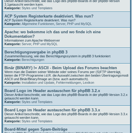
Dieser Artikel beschreibt, wie das Logo des phpBB-Boards in der phpBB-Version
3.1getauscht werden kann.
Kategorie:
Styles und Templates
ACP System Registerkarte deaktiviert. Was nun?
ACP System Registerkarte deaktiviert. Was nun?
Kategorie:
Allgemeine Funktionen
,
Server, PHP und MySQL
Apache: wo bekomme ich das und wo finde ich eine
Dokumentation?
Informationen zum Apache-Webserver
Kategorie:
Server, PHP und MySQL
Berechtigungsvergabe in phpBB 3
Zusammenfassung, wie das Berechtigungssystem in phpBB 3 funktioniert
Kategorie:
Berechtigungen
Binär (BINARY) != ASCII - Beim Upload des Forums beachten
Wenn man die Dateien seiner Website oder seines Forums per (S)FTP überträgt,
bieten die FTP-Programme i.d.R. die Auswahl zwischen den beiden Übertragungsmodi
ASCII und Binär/Binary/Image an (bzw. auch automatisch).
Kategorie:
Installation und Update
,
Fehlermeldungen
,
Lexikon
Board Logo im Header austauschen für phpBB 3.2.x
Dieser Artikel beschreibt, wie das Logo des phpBB-Boards in der phpBB-Version 3.2.x
getauscht werden kann.
Kategorie:
Styles und Templates
Board Logo im Header austauschen für phpBB 3.3.x
Dieser Artikel beschreibt, wie das Logo des phpBB-Boards in der phpBB-Version 3.3.x
getauscht werden kann.
Kategorie:
Styles und Templates
Board-Mittel gegen Spam-Beiträge