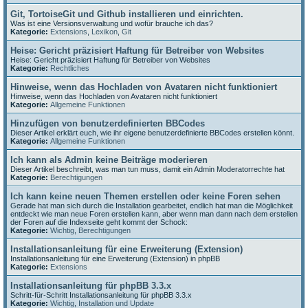
Git, TortoiseGit und Github installieren und einrichten.
Was ist eine Versionsverwaltung und wofür brauche ich das?
Kategorie:
Extensions
,
Lexikon
,
Git
Heise: Gericht präzisiert Haftung für Betreiber von Websites
Heise: Gericht präzisiert Haftung für Betreiber von Websites
Kategorie:
Rechtliches
Hinweise, wenn das Hochladen von Avataren nicht funktioniert
Hinweise, wenn das Hochladen von Avataren nicht funktioniert
Kategorie:
Allgemeine Funktionen
Hinzufügen von benutzerdefinierten BBCodes
Dieser Artikel erklärt euch, wie ihr eigene benutzerdefinierte BBCodes erstellen könnt.
Kategorie:
Allgemeine Funktionen
Ich kann als Admin keine Beiträge moderieren
Dieser Artikel beschreibt, was man tun muss, damit ein Admin Moderatorrechte hat
Kategorie:
Berechtigungen
Ich kann keine neuen Themen erstellen oder keine Foren sehen
Gerade hat man sich durch die Installation gearbeitet, endlich hat man die Möglichkeit
entdeckt wie man neue Foren erstellen kann, aber wenn man dann nach dem erstellen
der Foren auf die Indexseite geht kommt der Schock:
Kategorie:
Wichtig
,
Berechtigungen
Installationsanleitung für eine Erweiterung (Extension)
Installationsanleitung für eine Erweiterung (Extension) in phpBB
Kategorie:
Extensions
Installationsanleitung für phpBB 3.3.x
Schritt-für-Schritt Installationsanleitung für phpBB 3.3.x
Kategorie:
Wichtig
,
Installation und Update