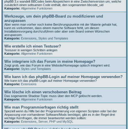
phpBB 3.x wandelt BBCodes beim Abspeichern in eine Zwischenversion um, welche
zusätzlich einen seltsamen Code enthält, den sogenannten bbcode_uid
Kategorie:
Allgemeine Funktionen
Werkzeuge, um dein phpBB-Board zu modifizieren und
anzupassen
Aber wenn man vorher noch keine Berührungspunkte mit der Materie gehabt hat,
kann es vorkommen, dass einem manche Software fehlt, um diesen
Installationsvorgang durchzuführen oder aber sein Board seinen Wünschen
anzupassen.
Kategorie:
Extensions
,
Styles und Templates
Wie erstelle ich einen Testuser?
Testuser in wenigen Schritten anlegen
Kategorie:
Allgemeine Funktionen
Wie integriere ich das Forum in meine Homepage?
Zeigt grob, wie das Forum in eine Website/Homepage optisch integriert wird.
Kategorie:
Styles und Templates
Wie kann ich das phpBB-Login auf meiner Homepage verwenden?
Wie kann ich das phpBB-Login auf meiner Homepage verwenden?
Kategorie:
Extensions
Wie lösche ich einen verschobenen Beitrag
Das sogenannte Shadow-Topic muss über den MCP gelöscht werden.
Kategorie:
Allgemeine Funktionen
Wie man Programmierfragen richtig stellt
Speziell wenn du Hilfe bei der Programmierung von eigenen Scripten oder bei der
Anpassung von vorhandener Software/Mods benötigst, gibt es in der Regel drei
wichtige Kernfragen, die immer beantwortet werden sollten:
Kategorie:
Extensions
,
Server, PHP und MySQL