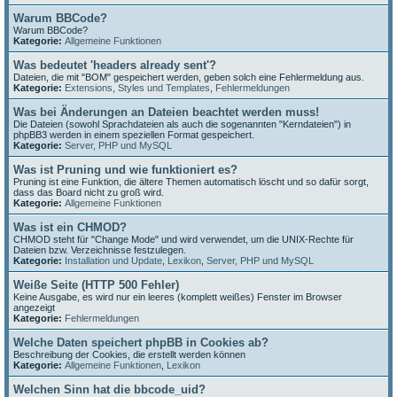
Warum BBCode?
Warum BBCode?
Kategorie:
Allgemeine Funktionen
Was bedeutet 'headers already sent'?
Dateien, die mit "BOM" gespeichert werden, geben solch eine Fehlermeldung aus.
Kategorie:
Extensions
,
Styles und Templates
,
Fehlermeldungen
Was bei Änderungen an Dateien beachtet werden muss!
Die Dateien (sowohl Sprachdateien als auch die sogenannten "Kerndateien") in
phpBB3 werden in einem speziellen Format gespeichert.
Kategorie:
Server, PHP und MySQL
Was ist Pruning und wie funktioniert es?
Pruning ist eine Funktion, die ältere Themen automatisch löscht und so dafür sorgt,
dass das Board nicht zu groß wird.
Kategorie:
Allgemeine Funktionen
Was ist ein CHMOD?
CHMOD steht für "Change Mode" und wird verwendet, um die UNIX-Rechte für
Dateien bzw. Verzeichnisse festzulegen.
Kategorie:
Installation und Update
,
Lexikon
,
Server, PHP und MySQL
Weiße Seite (HTTP 500 Fehler)
Keine Ausgabe, es wird nur ein leeres (komplett weißes) Fenster im Browser
angezeigt
Kategorie:
Fehlermeldungen
Welche Daten speichert phpBB in Cookies ab?
Beschreibung der Cookies, die erstellt werden können
Kategorie:
Allgemeine Funktionen
,
Lexikon
Welchen Sinn hat die bbcode_uid?