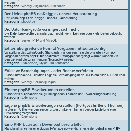
werden.
Kategorie:
Wichtig
,
Allgemeine Funktionen
Der kleine phpBB.de-Knigge - unsere Hausordnung
Der kleine phpBB.de-Knigge - unsere Hausordnung
Kategorie:
phpBB.de
Die Datenbankgröße verringert sich nicht
Die Datenbankgröße verändert sich nicht, wenn Beiträge oder viele Daten gelöscht
werden.
Kategorie:
Server, PHP und MySQL
Editor-übergreifende Format-Vorgaben mit EditorConfig
Vorstellung des EditorConfig Standards, mit dessen Hilfe die offiziellen Format-
Vorgaben seitens phpBB für bestimmte Dateitypen festgelegt werden können. Als
Beispiel wird die Einrichtung in Notepad++ gezeigt.
Kategorie:
Extensions
,
Styles und Templates
Effektive Berechtigungen - oder Rechte verfolgen
Diese umfassende Funktion zeigt die Berechtigungen an, die tatsächlich auf Benutzer
wirken.
Kategorie:
Wichtig
,
Berechtigungen
Eigene phpBB Erweiterungen erstellen
Dieser Artikel behandelt die grundlegenden Themen der Erweiterungserstellung
Kategorie:
Extensions
Eigene phpBB Erweiterungen erstellen (Fortgeschrittene Themen)
In diesem Artikel werden einige fortgeschrittene Themen bei der Erstellung einer
Erweiterung vorgestellt.
Kategorie:
Extensions
Eine PHP-Datei zum Download bereitstellen
Manchmal ist es für eine Support-Anfrage notwendig, in eine der betroffenen PHP-