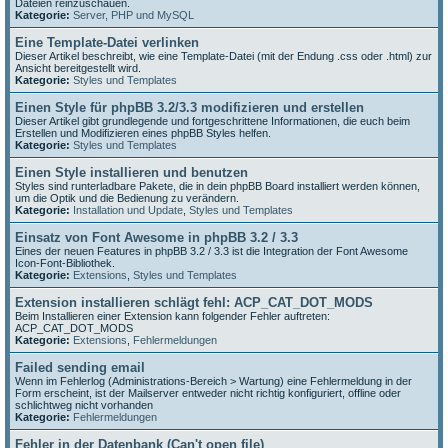
Dateien reinzuschauen.
Kategorie:
Server, PHP und MySQL
Eine Template-Datei verlinken
Dieser Artikel beschreibt, wie eine Template-Datei (mit der Endung .css oder .html) zur
Ansicht bereitgestellt wird.
Kategorie:
Styles und Templates
Einen Style für phpBB 3.2/3.3 modifizieren und erstellen
Dieser Artikel gibt grundlegende und fortgeschrittene Informationen, die euch beim
Erstellen und Modifizieren eines phpBB Styles helfen.
Kategorie:
Styles und Templates
Einen Style installieren und benutzen
Styles sind runterladbare Pakete, die in dein phpBB Board installiert werden können,
um die Optik und die Bedienung zu verändern.
Kategorie:
Installation und Update
,
Styles und Templates
Einsatz von Font Awesome in phpBB 3.2 / 3.3
Eines der neuen Features in phpBB 3.2 / 3.3 ist die Integration der Font Awesome
Icon-Font-Bibliothek.
Kategorie:
Extensions
,
Styles und Templates
Extension installieren schlägt fehl: ACP_CAT_DOT_MODS
Beim Installieren einer Extension kann folgender Fehler auftreten:
ACP_CAT_DOT_MODS
Kategorie:
Extensions
,
Fehlermeldungen
Failed sending email
Wenn im Fehlerlog (Administrations-Bereich > Wartung) eine Fehlermeldung in der
Form erscheint, ist der Mailserver entweder nicht richtig konfiguriert, offline oder
schlichtweg nicht vorhanden
Kategorie:
Fehlermeldungen
Fehler in der Datenbank (Can't open file)