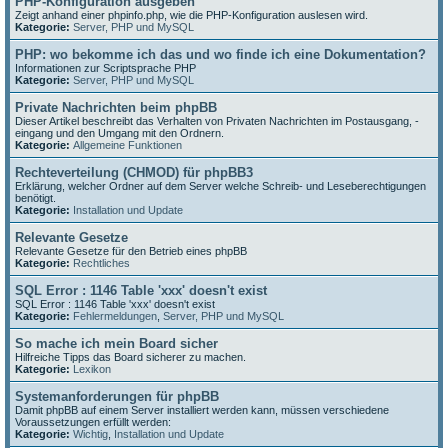
PHP-Konfiguration ausgeben
Zeigt anhand einer phpinfo.php, wie die PHP-Konfiguration auslesen wird.
Kategorie:
Server, PHP und MySQL
PHP: wo bekomme ich das und wo finde ich eine Dokumentation?
Informationen zur Scriptsprache PHP
Kategorie:
Server, PHP und MySQL
Private Nachrichten beim phpBB
Dieser Artikel beschreibt das Verhalten von Privaten Nachrichten im Postausgang, -
eingang und den Umgang mit den Ordnern.
Kategorie:
Allgemeine Funktionen
Rechteverteilung (CHMOD) für phpBB3
Erklärung, welcher Ordner auf dem Server welche Schreib- und Leseberechtigungen
benötigt.
Kategorie:
Installation und Update
Relevante Gesetze
Relevante Gesetze für den Betrieb eines phpBB
Kategorie:
Rechtliches
SQL Error : 1146 Table 'xxx' doesn't exist
SQL Error : 1146 Table 'xxx' doesn't exist
Kategorie:
Fehlermeldungen
,
Server, PHP und MySQL
So mache ich mein Board sicher
Hilfreiche Tipps das Board sicherer zu machen.
Kategorie:
Lexikon
Systemanforderungen für phpBB
Damit phpBB auf einem Server installiert werden kann, müssen verschiedene
Voraussetzungen erfüllt werden:
Kategorie:
Wichtig
,
Installation und Update