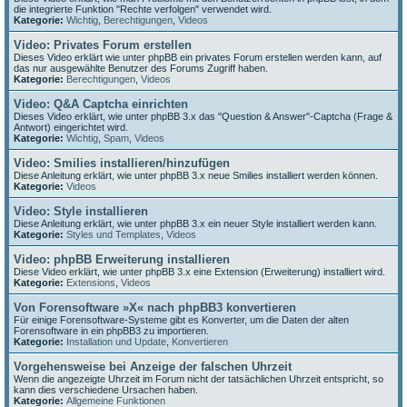
die integrierte Funktion "Rechte verfolgen" verwendet wird.
Kategorie:
Wichtig
,
Berechtigungen
,
Videos
Video: Privates Forum erstellen
Dieses Video erklärt wie unter phpBB ein privates Forum erstellen werden kann, auf
das nur ausgewählte Benutzer des Forums Zugriff haben.
Kategorie:
Berechtigungen
,
Videos
Video: Q&A Captcha einrichten
Dieses Video erklärt, wie unter phpBB 3.x das "Question & Answer"-Captcha (Frage &
Antwort) eingerichtet wird.
Kategorie:
Wichtig
,
Spam
,
Videos
Video: Smilies installieren/hinzufügen
Diese Anleitung erklärt, wie unter phpBB 3.x neue Smilies installiert werden können.
Kategorie:
Videos
Video: Style installieren
Diese Anleitung erklärt, wie unter phpBB 3.x ein neuer Style installiert werden kann.
Kategorie:
Styles und Templates
,
Videos
Video: phpBB Erweiterung installieren
Diese Video erklärt, wie unter phpBB 3.x eine Extension (Erweiterung) installiert wird.
Kategorie:
Extensions
,
Videos
Von Forensoftware »X« nach phpBB3 konvertieren
Für einige Forensoftware-Systeme gibt es Konverter, um die Daten der alten
Forensoftware in ein phpBB3 zu importieren.
Kategorie:
Installation und Update
,
Konvertieren
Vorgehensweise bei Anzeige der falschen Uhrzeit
Wenn die angezeigte Uhrzeit im Forum nicht der tatsächlichen Uhrzeit entspricht, so
kann dies verschiedene Ursachen haben.
Kategorie:
Allgemeine Funktionen