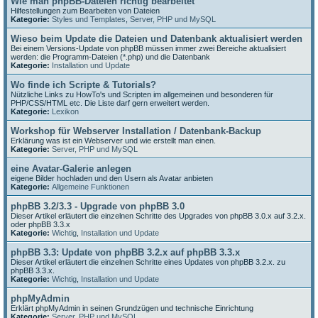
Wie man phpBB-Dateien richtig bearbeitet
Hilfestellungen zum Bearbeiten von Dateien
Kategorie:
Styles und Templates
,
Server, PHP und MySQL
Wieso beim Update die Dateien und Datenbank aktualisiert werden
Bei einem Versions-Update von phpBB müssen immer zwei Bereiche aktualisiert
werden: die Programm-Dateien (*.php) und die Datenbank
Kategorie:
Installation und Update
Wo finde ich Scripte & Tutorials?
Nützliche Links zu HowTo's und Scripten im allgemeinen und besonderen für
PHP/CSS/HTML etc. Die Liste darf gern erweitert werden.
Kategorie:
Lexikon
Workshop für Webserver Installation / Datenbank-Backup
Erklärung was ist ein Webserver und wie erstellt man einen.
Kategorie:
Server, PHP und MySQL
eine Avatar-Galerie anlegen
eigene Bilder hochladen und den Usern als Avatar anbieten
Kategorie:
Allgemeine Funktionen
phpBB 3.2/3.3 - Upgrade von phpBB 3.0
Dieser Artikel erläutert die einzelnen Schritte des Upgrades von phpBB 3.0.x auf 3.2.x.
oder phpBB 3.3.x
Kategorie:
Wichtig
,
Installation und Update
phpBB 3.3: Update von phpBB 3.2.x auf phpBB 3.3.x
Dieser Artikel erläutert die einzelnen Schritte eines Updates von phpBB 3.2.x. zu
phpBB 3.3.x.
Kategorie:
Wichtig
,
Installation und Update
phpMyAdmin
Erklärt phpMyAdmin in seinen Grundzügen und technische Einrichtung
Kategorie:
Server, PHP und MySQL