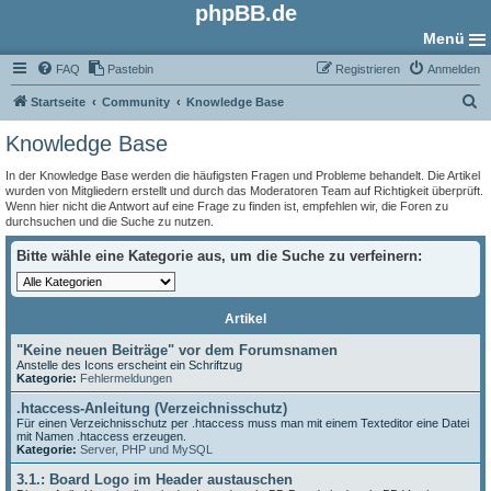
phpBB.de
Menü
FAQ
Pastebin
Registrieren
Anmelden
S
Startseite
Community
Knowledge Base
u
Knowledge Base
c
In der Knowledge Base werden die häufigsten Fragen und Probleme behandelt. Die Artikel
h
wurden von Mitgliedern erstellt und durch das Moderatoren Team auf Richtigkeit überprüft.
Wenn hier nicht die Antwort auf eine Frage zu finden ist, empfehlen wir, die Foren zu
e
durchsuchen und die Suche zu nutzen.
Bitte wähle eine Kategorie aus, um die Suche zu verfeinern:
Artikel
"Keine neuen Beiträge" vor dem Forumsnamen
Anstelle des Icons erscheint ein Schriftzug
Kategorie:
Fehlermeldungen
.htaccess-Anleitung (Verzeichnisschutz)
Für einen Verzeichnisschutz per .htaccess muss man mit einem Texteditor eine Datei
mit Namen .htaccess erzeugen.
Kategorie:
Server, PHP und MySQL
3.1.: Board Logo im Header austauschen