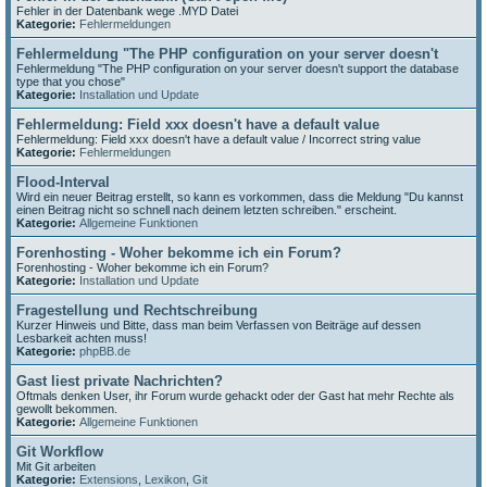
Fehler in der Datenbank wege .MYD Datei
Kategorie:
Fehlermeldungen
Fehlermeldung "The PHP configuration on your server doesn't
Fehlermeldung "The PHP configuration on your server doesn't support the database
type that you chose"
Kategorie:
Installation und Update
Fehlermeldung: Field xxx doesn't have a default value
Fehlermeldung: Field xxx doesn't have a default value / Incorrect string value
Kategorie:
Fehlermeldungen
Flood-Interval
Wird ein neuer Beitrag erstellt, so kann es vorkommen, dass die Meldung "Du kannst
einen Beitrag nicht so schnell nach deinem letzten schreiben." erscheint.
Kategorie:
Allgemeine Funktionen
Forenhosting - Woher bekomme ich ein Forum?
Forenhosting - Woher bekomme ich ein Forum?
Kategorie:
Installation und Update
Fragestellung und Rechtschreibung
Kurzer Hinweis und Bitte, dass man beim Verfassen von Beiträge auf dessen
Lesbarkeit achten muss!
Kategorie:
phpBB.de
Gast liest private Nachrichten?
Oftmals denken User, ihr Forum wurde gehackt oder der Gast hat mehr Rechte als
gewollt bekommen.
Kategorie:
Allgemeine Funktionen
Git Workflow
Mit Git arbeiten
Kategorie:
Extensions
,
Lexikon
,
Git