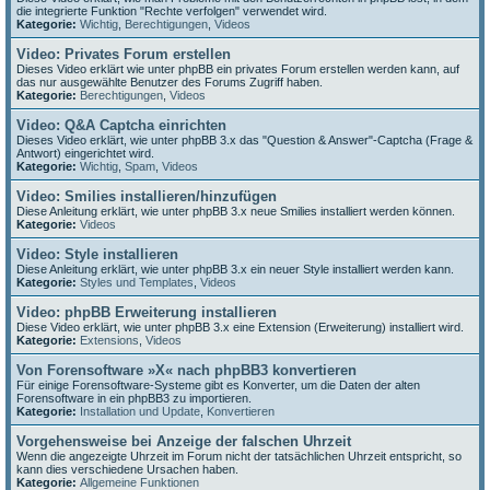
die integrierte Funktion "Rechte verfolgen" verwendet wird.
Kategorie:
Wichtig
,
Berechtigungen
,
Videos
Video: Privates Forum erstellen
Dieses Video erklärt wie unter phpBB ein privates Forum erstellen werden kann, auf
das nur ausgewählte Benutzer des Forums Zugriff haben.
Kategorie:
Berechtigungen
,
Videos
Video: Q&A Captcha einrichten
Dieses Video erklärt, wie unter phpBB 3.x das "Question & Answer"-Captcha (Frage &
Antwort) eingerichtet wird.
Kategorie:
Wichtig
,
Spam
,
Videos
Video: Smilies installieren/hinzufügen
Diese Anleitung erklärt, wie unter phpBB 3.x neue Smilies installiert werden können.
Kategorie:
Videos
Video: Style installieren
Diese Anleitung erklärt, wie unter phpBB 3.x ein neuer Style installiert werden kann.
Kategorie:
Styles und Templates
,
Videos
Video: phpBB Erweiterung installieren
Diese Video erklärt, wie unter phpBB 3.x eine Extension (Erweiterung) installiert wird.
Kategorie:
Extensions
,
Videos
Von Forensoftware »X« nach phpBB3 konvertieren
Für einige Forensoftware-Systeme gibt es Konverter, um die Daten der alten
Forensoftware in ein phpBB3 zu importieren.
Kategorie:
Installation und Update
,
Konvertieren
Vorgehensweise bei Anzeige der falschen Uhrzeit
Wenn die angezeigte Uhrzeit im Forum nicht der tatsächlichen Uhrzeit entspricht, so
kann dies verschiedene Ursachen haben.
Kategorie:
Allgemeine Funktionen