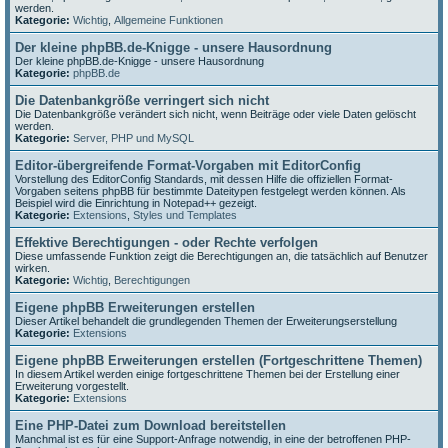
werden.
Kategorie:
Wichtig
,
Allgemeine Funktionen
Der kleine phpBB.de-Knigge - unsere Hausordnung
Der kleine phpBB.de-Knigge - unsere Hausordnung
Kategorie:
phpBB.de
Die Datenbankgröße verringert sich nicht
Die Datenbankgröße verändert sich nicht, wenn Beiträge oder viele Daten gelöscht
werden.
Kategorie:
Server, PHP und MySQL
Editor-übergreifende Format-Vorgaben mit EditorConfig
Vorstellung des EditorConfig Standards, mit dessen Hilfe die offiziellen Format-
Vorgaben seitens phpBB für bestimmte Dateitypen festgelegt werden können. Als
Beispiel wird die Einrichtung in Notepad++ gezeigt.
Kategorie:
Extensions
,
Styles und Templates
Effektive Berechtigungen - oder Rechte verfolgen
Diese umfassende Funktion zeigt die Berechtigungen an, die tatsächlich auf Benutzer
wirken.
Kategorie:
Wichtig
,
Berechtigungen
Eigene phpBB Erweiterungen erstellen
Dieser Artikel behandelt die grundlegenden Themen der Erweiterungserstellung
Kategorie:
Extensions
Eigene phpBB Erweiterungen erstellen (Fortgeschrittene Themen)
In diesem Artikel werden einige fortgeschrittene Themen bei der Erstellung einer
Erweiterung vorgestellt.
Kategorie:
Extensions
Eine PHP-Datei zum Download bereitstellen
Manchmal ist es für eine Support-Anfrage notwendig, in eine der betroffenen PHP-