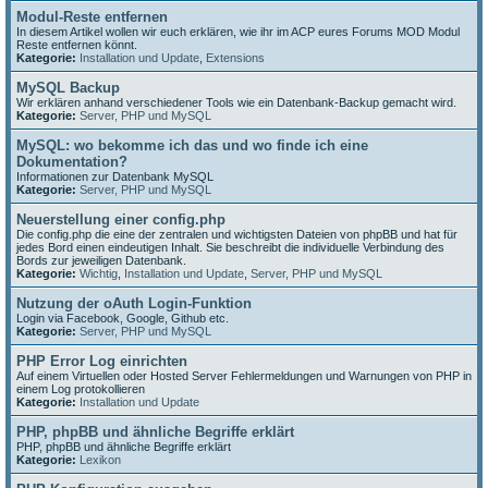
Modul-Reste entfernen
In diesem Artikel wollen wir euch erklären, wie ihr im ACP eures Forums MOD Modul
Reste entfernen könnt.
Kategorie:
Installation und Update
,
Extensions
MySQL Backup
Wir erklären anhand verschiedener Tools wie ein Datenbank-Backup gemacht wird.
Kategorie:
Server, PHP und MySQL
MySQL: wo bekomme ich das und wo finde ich eine
Dokumentation?
Informationen zur Datenbank MySQL
Kategorie:
Server, PHP und MySQL
Neuerstellung einer config.php
Die config.php die eine der zentralen und wichtigsten Dateien von phpBB und hat für
jedes Bord einen eindeutigen Inhalt. Sie beschreibt die individuelle Verbindung des
Bords zur jeweiligen Datenbank.
Kategorie:
Wichtig
,
Installation und Update
,
Server, PHP und MySQL
Nutzung der oAuth Login-Funktion
Login via Facebook, Google, Github etc.
Kategorie:
Server, PHP und MySQL
PHP Error Log einrichten
Auf einem Virtuellen oder Hosted Server Fehlermeldungen und Warnungen von PHP in
einem Log protokollieren
Kategorie:
Installation und Update
PHP, phpBB und ähnliche Begriffe erklärt
PHP, phpBB und ähnliche Begriffe erklärt
Kategorie:
Lexikon