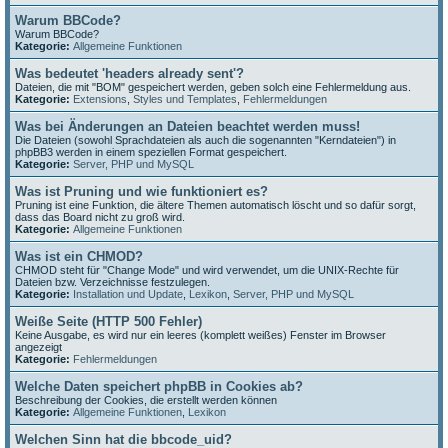
Warum BBCode?
Warum BBCode?
Kategorie:
Allgemeine Funktionen
Was bedeutet 'headers already sent'?
Dateien, die mit "BOM" gespeichert werden, geben solch eine Fehlermeldung aus.
Kategorie:
Extensions
,
Styles und Templates
,
Fehlermeldungen
Was bei Änderungen an Dateien beachtet werden muss!
Die Dateien (sowohl Sprachdateien als auch die sogenannten "Kerndateien") in
phpBB3 werden in einem speziellen Format gespeichert.
Kategorie:
Server, PHP und MySQL
Was ist Pruning und wie funktioniert es?
Pruning ist eine Funktion, die ältere Themen automatisch löscht und so dafür sorgt,
dass das Board nicht zu groß wird.
Kategorie:
Allgemeine Funktionen
Was ist ein CHMOD?
CHMOD steht für "Change Mode" und wird verwendet, um die UNIX-Rechte für
Dateien bzw. Verzeichnisse festzulegen.
Kategorie:
Installation und Update
,
Lexikon
,
Server, PHP und MySQL
Weiße Seite (HTTP 500 Fehler)
Keine Ausgabe, es wird nur ein leeres (komplett weißes) Fenster im Browser
angezeigt
Kategorie:
Fehlermeldungen
Welche Daten speichert phpBB in Cookies ab?
Beschreibung der Cookies, die erstellt werden können
Kategorie:
Allgemeine Funktionen
,
Lexikon
Welchen Sinn hat die bbcode_uid?