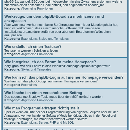
phpBB 3.x wandelt BBCodes beim Abspeichern in eine Zwischenversion um, welche
zusätzlich einen seltsamen Code enthält, den sogenannten bbcode_uid
Kategorie:
Allgemeine Funktionen
Werkzeuge, um dein phpBB-Board zu modifizieren und
anzupassen
Aber wenn man vorher noch keine Berührungspunkte mit der Materie gehabt hat,
kann es vorkommen, dass einem manche Software fehlt, um diesen
Installationsvorgang durchzuführen oder aber sein Board seinen Wünschen
anzupassen.
Kategorie:
Extensions
,
Styles und Templates
Wie erstelle ich einen Testuser?
Testuser in wenigen Schritten anlegen
Kategorie:
Allgemeine Funktionen
Wie integriere ich das Forum in meine Homepage?
Zeigt grob, wie das Forum in eine Website/Homepage optisch integriert wird.
Kategorie:
Styles und Templates
Wie kann ich das phpBB-Login auf meiner Homepage verwenden?
Wie kann ich das phpBB-Login auf meiner Homepage verwenden?
Kategorie:
Extensions
Wie lösche ich einen verschobenen Beitrag
Das sogenannte Shadow-Topic muss über den MCP gelöscht werden.
Kategorie:
Allgemeine Funktionen
Wie man Programmierfragen richtig stellt
Speziell wenn du Hilfe bei der Programmierung von eigenen Scripten oder bei der
Anpassung von vorhandener Software/Mods benötigst, gibt es in der Regel drei
wichtige Kernfragen, die immer beantwortet werden sollten:
Kategorie:
Extensions
,
Server, PHP und MySQL