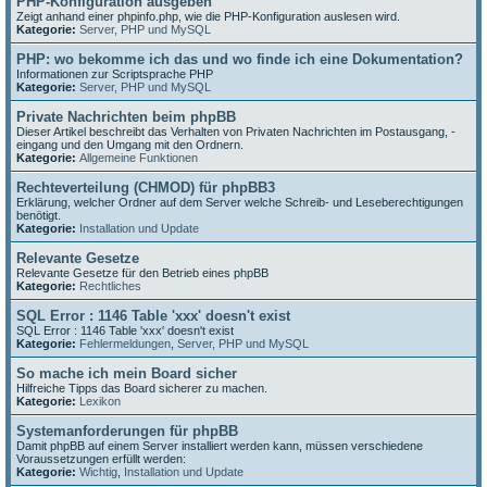
PHP-Konfiguration ausgeben
Zeigt anhand einer phpinfo.php, wie die PHP-Konfiguration auslesen wird.
Kategorie:
Server, PHP und MySQL
PHP: wo bekomme ich das und wo finde ich eine Dokumentation?
Informationen zur Scriptsprache PHP
Kategorie:
Server, PHP und MySQL
Private Nachrichten beim phpBB
Dieser Artikel beschreibt das Verhalten von Privaten Nachrichten im Postausgang, -
eingang und den Umgang mit den Ordnern.
Kategorie:
Allgemeine Funktionen
Rechteverteilung (CHMOD) für phpBB3
Erklärung, welcher Ordner auf dem Server welche Schreib- und Leseberechtigungen
benötigt.
Kategorie:
Installation und Update
Relevante Gesetze
Relevante Gesetze für den Betrieb eines phpBB
Kategorie:
Rechtliches
SQL Error : 1146 Table 'xxx' doesn't exist
SQL Error : 1146 Table 'xxx' doesn't exist
Kategorie:
Fehlermeldungen
,
Server, PHP und MySQL
So mache ich mein Board sicher
Hilfreiche Tipps das Board sicherer zu machen.
Kategorie:
Lexikon
Systemanforderungen für phpBB
Damit phpBB auf einem Server installiert werden kann, müssen verschiedene
Voraussetzungen erfüllt werden:
Kategorie:
Wichtig
,
Installation und Update