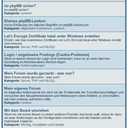
Ist phpBB sicher?
Ist phpBB sicher?
Kategorie:
Lexikon
Kleines phpBB-Lexikon
Kurze Erklärung von üblichen Begriffen im phpBB-Universum
Kategorie:
Allgemeine Funktionen
,
Lexikon
Let's Encrypt Zertifikate lokal unter Windows erstellen
Erklärt, wie man kostenlose Zertifikate von Let's Encrypt lokal unter Windows erstellt
und erneuert.
Kategorie:
Server, PHP und MySQL
Login / ungelesene Postings (Cookie-Probleme)
Wenn in deinem Board der Login nicht funktioniert, kann es an einer falschen
Einstellung im Administrations-Bereich liegen.
Kategorie:
Fehlermeldungen
Mein Forum wurde gecrackt - was nun?
Mein Forum wurde gecrackt - was nun?
Kategorie:
Server, PHP und MySQL
Mein eigenes Forum
Im folgenden Artikel werde ich mich mit der Problematik der Forenflut beschäftigen und
versuchen den Neuadministratoren und Webmastern einen Einblick zu verschaffen,
wie man soetwas aufziehen sollte.
Kategorie:
Lexikon
Mit dem Board umziehen
Wenn ihr mit eurem Board zu einem anderen Provider wechseln wollt, müsst ihr dazu
ein paar Änderungen an der Konfiguration vornehmen und die Dateien und die
Datenbank kopieren.
Kategorie:
Wichtig
,
Installation und Update