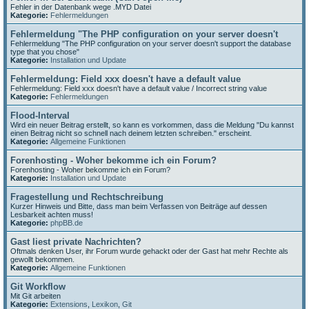
Fehler in der Datenbank wege .MYD Datei
Kategorie:
Fehlermeldungen
Fehlermeldung "The PHP configuration on your server doesn't
Fehlermeldung "The PHP configuration on your server doesn't support the database
type that you chose"
Kategorie:
Installation und Update
Fehlermeldung: Field xxx doesn't have a default value
Fehlermeldung: Field xxx doesn't have a default value / Incorrect string value
Kategorie:
Fehlermeldungen
Flood-Interval
Wird ein neuer Beitrag erstellt, so kann es vorkommen, dass die Meldung "Du kannst
einen Beitrag nicht so schnell nach deinem letzten schreiben." erscheint.
Kategorie:
Allgemeine Funktionen
Forenhosting - Woher bekomme ich ein Forum?
Forenhosting - Woher bekomme ich ein Forum?
Kategorie:
Installation und Update
Fragestellung und Rechtschreibung
Kurzer Hinweis und Bitte, dass man beim Verfassen von Beiträge auf dessen
Lesbarkeit achten muss!
Kategorie:
phpBB.de
Gast liest private Nachrichten?
Oftmals denken User, ihr Forum wurde gehackt oder der Gast hat mehr Rechte als
gewollt bekommen.
Kategorie:
Allgemeine Funktionen
Git Workflow
Mit Git arbeiten
Kategorie:
Extensions
,
Lexikon
,
Git