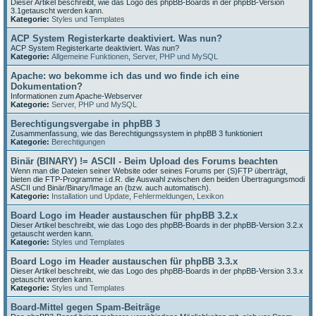
Dieser Artikel beschreibt, wie das Logo des phpBB-Boards in der phpBB-Version
3.1getauscht werden kann.
Kategorie:
Styles und Templates
ACP System Registerkarte deaktiviert. Was nun?
ACP System Registerkarte deaktiviert. Was nun?
Kategorie:
Allgemeine Funktionen
,
Server, PHP und MySQL
Apache: wo bekomme ich das und wo finde ich eine
Dokumentation?
Informationen zum Apache-Webserver
Kategorie:
Server, PHP und MySQL
Berechtigungsvergabe in phpBB 3
Zusammenfassung, wie das Berechtigungssystem in phpBB 3 funktioniert
Kategorie:
Berechtigungen
Binär (BINARY) != ASCII - Beim Upload des Forums beachten
Wenn man die Dateien seiner Website oder seines Forums per (S)FTP überträgt,
bieten die FTP-Programme i.d.R. die Auswahl zwischen den beiden Übertragungsmodi
ASCII und Binär/Binary/Image an (bzw. auch automatisch).
Kategorie:
Installation und Update
,
Fehlermeldungen
,
Lexikon
Board Logo im Header austauschen für phpBB 3.2.x
Dieser Artikel beschreibt, wie das Logo des phpBB-Boards in der phpBB-Version 3.2.x
getauscht werden kann.
Kategorie:
Styles und Templates
Board Logo im Header austauschen für phpBB 3.3.x
Dieser Artikel beschreibt, wie das Logo des phpBB-Boards in der phpBB-Version 3.3.x
getauscht werden kann.
Kategorie:
Styles und Templates
Board-Mittel gegen Spam-Beiträge