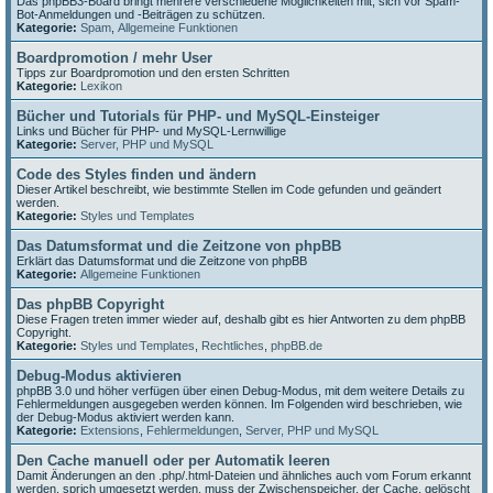
Das phpBB3-Board bringt mehrere verschiedene Möglichkeiten mit, sich vor Spam-
Bot-Anmeldungen und -Beiträgen zu schützen.
Kategorie:
Spam
,
Allgemeine Funktionen
Boardpromotion / mehr User
Tipps zur Boardpromotion und den ersten Schritten
Kategorie:
Lexikon
Bücher und Tutorials für PHP- und MySQL-Einsteiger
Links und Bücher für PHP- und MySQL-Lernwillige
Kategorie:
Server, PHP und MySQL
Code des Styles finden und ändern
Dieser Artikel beschreibt, wie bestimmte Stellen im Code gefunden und geändert
werden.
Kategorie:
Styles und Templates
Das Datumsformat und die Zeitzone von phpBB
Erklärt das Datumsformat und die Zeitzone von phpBB
Kategorie:
Allgemeine Funktionen
Das phpBB Copyright
Diese Fragen treten immer wieder auf, deshalb gibt es hier Antworten zu dem phpBB
Copyright.
Kategorie:
Styles und Templates
,
Rechtliches
,
phpBB.de
Debug-Modus aktivieren
phpBB 3.0 und höher verfügen über einen Debug-Modus, mit dem weitere Details zu
Fehlermeldungen ausgegeben werden können. Im Folgenden wird beschrieben, wie
der Debug-Modus aktiviert werden kann.
Kategorie:
Extensions
,
Fehlermeldungen
,
Server, PHP und MySQL
Den Cache manuell oder per Automatik leeren
Damit Änderungen an den .php/.html-Dateien und ähnliches auch vom Forum erkannt
werden, sprich umgesetzt werden, muss der Zwischenspeicher, der Cache, gelöscht