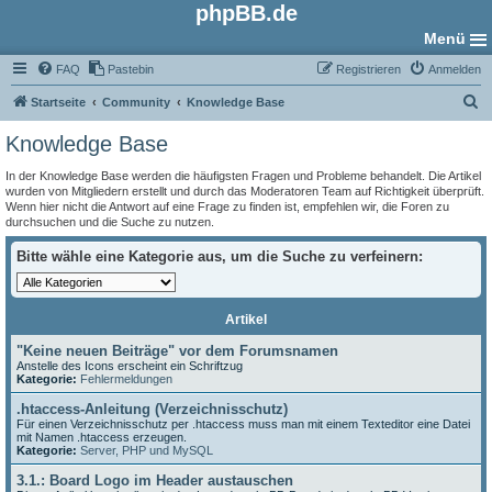
phpBB.de
Menü
FAQ
Pastebin
Registrieren
Anmelden
S
Startseite
Community
Knowledge Base
u
Knowledge Base
c
In der Knowledge Base werden die häufigsten Fragen und Probleme behandelt. Die Artikel
h
wurden von Mitgliedern erstellt und durch das Moderatoren Team auf Richtigkeit überprüft.
Wenn hier nicht die Antwort auf eine Frage zu finden ist, empfehlen wir, die Foren zu
e
durchsuchen und die Suche zu nutzen.
Bitte wähle eine Kategorie aus, um die Suche zu verfeinern:
Artikel
"Keine neuen Beiträge" vor dem Forumsnamen
Anstelle des Icons erscheint ein Schriftzug
Kategorie:
Fehlermeldungen
.htaccess-Anleitung (Verzeichnisschutz)
Für einen Verzeichnisschutz per .htaccess muss man mit einem Texteditor eine Datei
mit Namen .htaccess erzeugen.
Kategorie:
Server, PHP und MySQL
3.1.: Board Logo im Header austauschen