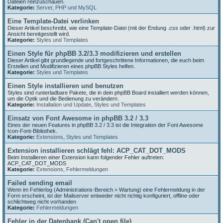
Dateien reinzuschauen.
Kategorie:
Server, PHP und MySQL
Eine Template-Datei verlinken
Dieser Artikel beschreibt, wie eine Template-Datei (mit der Endung .css oder .html) zur
Ansicht bereitgestellt wird.
Kategorie:
Styles und Templates
Einen Style für phpBB 3.2/3.3 modifizieren und erstellen
Dieser Artikel gibt grundlegende und fortgeschrittene Informationen, die euch beim
Erstellen und Modifizieren eines phpBB Styles helfen.
Kategorie:
Styles und Templates
Einen Style installieren und benutzen
Styles sind runterladbare Pakete, die in dein phpBB Board installiert werden können,
um die Optik und die Bedienung zu verändern.
Kategorie:
Installation und Update
,
Styles und Templates
Einsatz von Font Awesome in phpBB 3.2 / 3.3
Eines der neuen Features in phpBB 3.2 / 3.3 ist die Integration der Font Awesome
Icon-Font-Bibliothek.
Kategorie:
Extensions
,
Styles und Templates
Extension installieren schlägt fehl: ACP_CAT_DOT_MODS
Beim Installieren einer Extension kann folgender Fehler auftreten:
ACP_CAT_DOT_MODS
Kategorie:
Extensions
,
Fehlermeldungen
Failed sending email
Wenn im Fehlerlog (Administrations-Bereich > Wartung) eine Fehlermeldung in der
Form erscheint, ist der Mailserver entweder nicht richtig konfiguriert, offline oder
schlichtweg nicht vorhanden
Kategorie:
Fehlermeldungen
Fehler in der Datenbank (Can't open file)