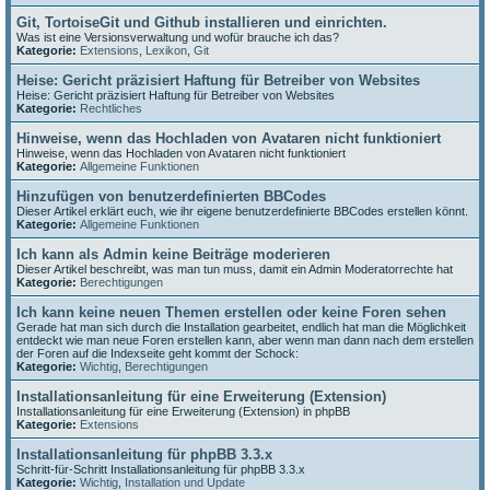
Git, TortoiseGit und Github installieren und einrichten.
Was ist eine Versionsverwaltung und wofür brauche ich das?
Kategorie:
Extensions
,
Lexikon
,
Git
Heise: Gericht präzisiert Haftung für Betreiber von Websites
Heise: Gericht präzisiert Haftung für Betreiber von Websites
Kategorie:
Rechtliches
Hinweise, wenn das Hochladen von Avataren nicht funktioniert
Hinweise, wenn das Hochladen von Avataren nicht funktioniert
Kategorie:
Allgemeine Funktionen
Hinzufügen von benutzerdefinierten BBCodes
Dieser Artikel erklärt euch, wie ihr eigene benutzerdefinierte BBCodes erstellen könnt.
Kategorie:
Allgemeine Funktionen
Ich kann als Admin keine Beiträge moderieren
Dieser Artikel beschreibt, was man tun muss, damit ein Admin Moderatorrechte hat
Kategorie:
Berechtigungen
Ich kann keine neuen Themen erstellen oder keine Foren sehen
Gerade hat man sich durch die Installation gearbeitet, endlich hat man die Möglichkeit
entdeckt wie man neue Foren erstellen kann, aber wenn man dann nach dem erstellen
der Foren auf die Indexseite geht kommt der Schock:
Kategorie:
Wichtig
,
Berechtigungen
Installationsanleitung für eine Erweiterung (Extension)
Installationsanleitung für eine Erweiterung (Extension) in phpBB
Kategorie:
Extensions
Installationsanleitung für phpBB 3.3.x
Schritt-für-Schritt Installationsanleitung für phpBB 3.3.x
Kategorie:
Wichtig
,
Installation und Update