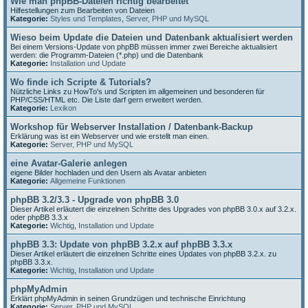
Wie man phpBB-Dateien richtig bearbeitet
Hilfestellungen zum Bearbeiten von Dateien
Kategorie:
Styles und Templates
,
Server, PHP und MySQL
Wieso beim Update die Dateien und Datenbank aktualisiert werden
Bei einem Versions-Update von phpBB müssen immer zwei Bereiche aktualisiert
werden: die Programm-Dateien (*.php) und die Datenbank
Kategorie:
Installation und Update
Wo finde ich Scripte & Tutorials?
Nützliche Links zu HowTo's und Scripten im allgemeinen und besonderen für
PHP/CSS/HTML etc. Die Liste darf gern erweitert werden.
Kategorie:
Lexikon
Workshop für Webserver Installation / Datenbank-Backup
Erklärung was ist ein Webserver und wie erstellt man einen.
Kategorie:
Server, PHP und MySQL
eine Avatar-Galerie anlegen
eigene Bilder hochladen und den Usern als Avatar anbieten
Kategorie:
Allgemeine Funktionen
phpBB 3.2/3.3 - Upgrade von phpBB 3.0
Dieser Artikel erläutert die einzelnen Schritte des Upgrades von phpBB 3.0.x auf 3.2.x.
oder phpBB 3.3.x
Kategorie:
Wichtig
,
Installation und Update
phpBB 3.3: Update von phpBB 3.2.x auf phpBB 3.3.x
Dieser Artikel erläutert die einzelnen Schritte eines Updates von phpBB 3.2.x. zu
phpBB 3.3.x.
Kategorie:
Wichtig
,
Installation und Update
phpMyAdmin
Erklärt phpMyAdmin in seinen Grundzügen und technische Einrichtung
Kategorie:
Server, PHP und MySQL