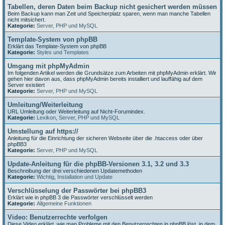
Tabellen, deren Daten beim Backup nicht gesichert werden müssen
Beim Backup kann man Zeit und Speicherplatz sparen, wenn man manche Tabellen
nicht mitsichert.
Kategorie:
Server, PHP und MySQL
Template-System von phpBB
Erklärt das Template-System von phpBB
Kategorie:
Styles und Templates
Umgang mit phpMyAdmin
Im folgenden Artikel werden die Grundsätze zum Arbeiten mit phpMyAdmin erklärt. Wir
gehen hier davon aus, dass phpMyAdmin bereits installiert und lauffähig auf dem
Server existiert
Kategorie:
Server, PHP und MySQL
Umleitung/Weiterleitung
URL Umleitung oder Weiterleitung auf Nicht-Forumindex.
Kategorie:
Lexikon
,
Server, PHP und MySQL
Umstellung auf https://
Anleitung für die Einrichtung der sicheren Webseite über die .htaccess oder über
phpBB3
Kategorie:
Server, PHP und MySQL
Update-Anleitung für die phpBB-Versionen 3.1, 3.2 und 3.3
Beschreibung der drei verschiedenen Updatemethoden
Kategorie:
Wichtig
,
Installation und Update
Verschlüsselung der Passwörter bei phpBB3
Erklärt wie in phpBB 3 die Passwörter verschlüsselt werden
Kategorie:
Allgemeine Funktionen
Video: Benutzerrechte verfolgen
Diese Video erklärt, wie man Probleme mit den Benutzerrechten in phpBB löst, in dem