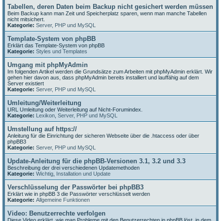
Tabellen, deren Daten beim Backup nicht gesichert werden müssen
Beim Backup kann man Zeit und Speicherplatz sparen, wenn man manche Tabellen
nicht mitsichert.
Kategorie:
Server, PHP und MySQL
Template-System von phpBB
Erklärt das Template-System von phpBB
Kategorie:
Styles und Templates
Umgang mit phpMyAdmin
Im folgenden Artikel werden die Grundsätze zum Arbeiten mit phpMyAdmin erklärt. Wir
gehen hier davon aus, dass phpMyAdmin bereits installiert und lauffähig auf dem
Server existiert
Kategorie:
Server, PHP und MySQL
Umleitung/Weiterleitung
URL Umleitung oder Weiterleitung auf Nicht-Forumindex.
Kategorie:
Lexikon
,
Server, PHP und MySQL
Umstellung auf https://
Anleitung für die Einrichtung der sicheren Webseite über die .htaccess oder über
phpBB3
Kategorie:
Server, PHP und MySQL
Update-Anleitung für die phpBB-Versionen 3.1, 3.2 und 3.3
Beschreibung der drei verschiedenen Updatemethoden
Kategorie:
Wichtig
,
Installation und Update
Verschlüsselung der Passwörter bei phpBB3
Erklärt wie in phpBB 3 die Passwörter verschlüsselt werden
Kategorie:
Allgemeine Funktionen
Video: Benutzerrechte verfolgen
Diese Video erklärt, wie man Probleme mit den Benutzerrechten in phpBB löst, in dem