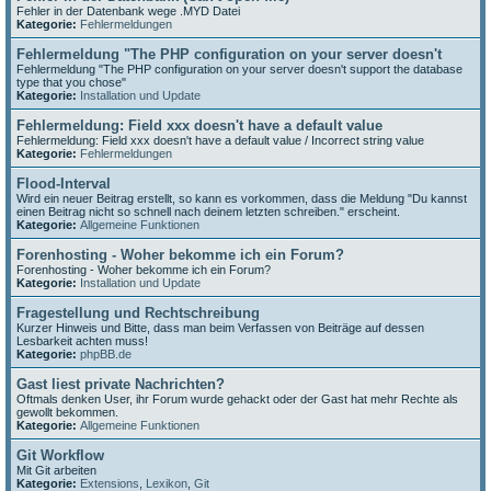
Fehler in der Datenbank wege .MYD Datei
Kategorie:
Fehlermeldungen
Fehlermeldung "The PHP configuration on your server doesn't
Fehlermeldung "The PHP configuration on your server doesn't support the database
type that you chose"
Kategorie:
Installation und Update
Fehlermeldung: Field xxx doesn't have a default value
Fehlermeldung: Field xxx doesn't have a default value / Incorrect string value
Kategorie:
Fehlermeldungen
Flood-Interval
Wird ein neuer Beitrag erstellt, so kann es vorkommen, dass die Meldung "Du kannst
einen Beitrag nicht so schnell nach deinem letzten schreiben." erscheint.
Kategorie:
Allgemeine Funktionen
Forenhosting - Woher bekomme ich ein Forum?
Forenhosting - Woher bekomme ich ein Forum?
Kategorie:
Installation und Update
Fragestellung und Rechtschreibung
Kurzer Hinweis und Bitte, dass man beim Verfassen von Beiträge auf dessen
Lesbarkeit achten muss!
Kategorie:
phpBB.de
Gast liest private Nachrichten?
Oftmals denken User, ihr Forum wurde gehackt oder der Gast hat mehr Rechte als
gewollt bekommen.
Kategorie:
Allgemeine Funktionen
Git Workflow
Mit Git arbeiten
Kategorie:
Extensions
,
Lexikon
,
Git