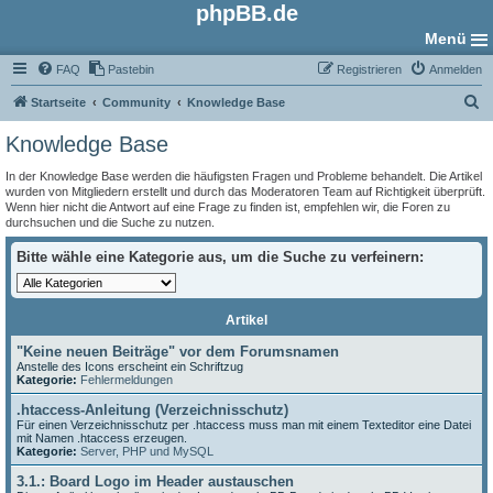
phpBB.de
Menü
FAQ
Pastebin
Registrieren
Anmelden
S
Startseite
Community
Knowledge Base
u
Knowledge Base
c
In der Knowledge Base werden die häufigsten Fragen und Probleme behandelt. Die Artikel
h
wurden von Mitgliedern erstellt und durch das Moderatoren Team auf Richtigkeit überprüft.
Wenn hier nicht die Antwort auf eine Frage zu finden ist, empfehlen wir, die Foren zu
e
durchsuchen und die Suche zu nutzen.
Bitte wähle eine Kategorie aus, um die Suche zu verfeinern:
Artikel
"Keine neuen Beiträge" vor dem Forumsnamen
Anstelle des Icons erscheint ein Schriftzug
Kategorie:
Fehlermeldungen
.htaccess-Anleitung (Verzeichnisschutz)
Für einen Verzeichnisschutz per .htaccess muss man mit einem Texteditor eine Datei
mit Namen .htaccess erzeugen.
Kategorie:
Server, PHP und MySQL
3.1.: Board Logo im Header austauschen