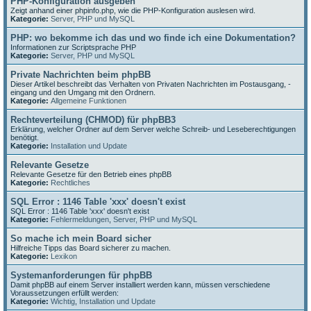
PHP-Konfiguration ausgeben
Zeigt anhand einer phpinfo.php, wie die PHP-Konfiguration auslesen wird.
Kategorie:
Server, PHP und MySQL
PHP: wo bekomme ich das und wo finde ich eine Dokumentation?
Informationen zur Scriptsprache PHP
Kategorie:
Server, PHP und MySQL
Private Nachrichten beim phpBB
Dieser Artikel beschreibt das Verhalten von Privaten Nachrichten im Postausgang, -
eingang und den Umgang mit den Ordnern.
Kategorie:
Allgemeine Funktionen
Rechteverteilung (CHMOD) für phpBB3
Erklärung, welcher Ordner auf dem Server welche Schreib- und Leseberechtigungen
benötigt.
Kategorie:
Installation und Update
Relevante Gesetze
Relevante Gesetze für den Betrieb eines phpBB
Kategorie:
Rechtliches
SQL Error : 1146 Table 'xxx' doesn't exist
SQL Error : 1146 Table 'xxx' doesn't exist
Kategorie:
Fehlermeldungen
,
Server, PHP und MySQL
So mache ich mein Board sicher
Hilfreiche Tipps das Board sicherer zu machen.
Kategorie:
Lexikon
Systemanforderungen für phpBB
Damit phpBB auf einem Server installiert werden kann, müssen verschiedene
Voraussetzungen erfüllt werden:
Kategorie:
Wichtig
,
Installation und Update