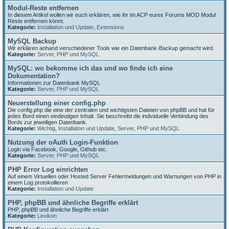
Modul-Reste entfernen
In diesem Artikel wollen wir euch erklären, wie ihr im ACP eures Forums MOD Modul
Reste entfernen könnt.
Kategorie:
Installation und Update
,
Extensions
MySQL Backup
Wir erklären anhand verschiedener Tools wie ein Datenbank-Backup gemacht wird.
Kategorie:
Server, PHP und MySQL
MySQL: wo bekomme ich das und wo finde ich eine
Dokumentation?
Informationen zur Datenbank MySQL
Kategorie:
Server, PHP und MySQL
Neuerstellung einer config.php
Die config.php die eine der zentralen und wichtigsten Dateien von phpBB und hat für
jedes Bord einen eindeutigen Inhalt. Sie beschreibt die individuelle Verbindung des
Bords zur jeweiligen Datenbank.
Kategorie:
Wichtig
,
Installation und Update
,
Server, PHP und MySQL
Nutzung der oAuth Login-Funktion
Login via Facebook, Google, Github etc.
Kategorie:
Server, PHP und MySQL
PHP Error Log einrichten
Auf einem Virtuellen oder Hosted Server Fehlermeldungen und Warnungen von PHP in
einem Log protokollieren
Kategorie:
Installation und Update
PHP, phpBB und ähnliche Begriffe erklärt
PHP, phpBB und ähnliche Begriffe erklärt
Kategorie:
Lexikon