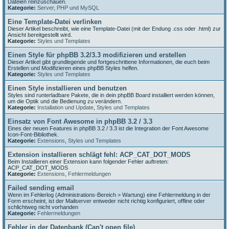
Dateien reinzuschauen.
Kategorie:
Server, PHP und MySQL
Eine Template-Datei verlinken
Dieser Artikel beschreibt, wie eine Template-Datei (mit der Endung .css oder .html) zur
Ansicht bereitgestellt wird.
Kategorie:
Styles und Templates
Einen Style für phpBB 3.2/3.3 modifizieren und erstellen
Dieser Artikel gibt grundlegende und fortgeschrittene Informationen, die euch beim
Erstellen und Modifizieren eines phpBB Styles helfen.
Kategorie:
Styles und Templates
Einen Style installieren und benutzen
Styles sind runterladbare Pakete, die in dein phpBB Board installiert werden können,
um die Optik und die Bedienung zu verändern.
Kategorie:
Installation und Update
,
Styles und Templates
Einsatz von Font Awesome in phpBB 3.2 / 3.3
Eines der neuen Features in phpBB 3.2 / 3.3 ist die Integration der Font Awesome
Icon-Font-Bibliothek.
Kategorie:
Extensions
,
Styles und Templates
Extension installieren schlägt fehl: ACP_CAT_DOT_MODS
Beim Installieren einer Extension kann folgender Fehler auftreten:
ACP_CAT_DOT_MODS
Kategorie:
Extensions
,
Fehlermeldungen
Failed sending email
Wenn im Fehlerlog (Administrations-Bereich > Wartung) eine Fehlermeldung in der
Form erscheint, ist der Mailserver entweder nicht richtig konfiguriert, offline oder
schlichtweg nicht vorhanden
Kategorie:
Fehlermeldungen
Fehler in der Datenbank (Can't open file)