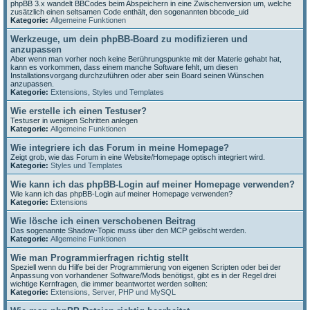
phpBB 3.x wandelt BBCodes beim Abspeichern in eine Zwischenversion um, welche
zusätzlich einen seltsamen Code enthält, den sogenannten bbcode_uid
Kategorie:
Allgemeine Funktionen
Werkzeuge, um dein phpBB-Board zu modifizieren und
anzupassen
Aber wenn man vorher noch keine Berührungspunkte mit der Materie gehabt hat,
kann es vorkommen, dass einem manche Software fehlt, um diesen
Installationsvorgang durchzuführen oder aber sein Board seinen Wünschen
anzupassen.
Kategorie:
Extensions
,
Styles und Templates
Wie erstelle ich einen Testuser?
Testuser in wenigen Schritten anlegen
Kategorie:
Allgemeine Funktionen
Wie integriere ich das Forum in meine Homepage?
Zeigt grob, wie das Forum in eine Website/Homepage optisch integriert wird.
Kategorie:
Styles und Templates
Wie kann ich das phpBB-Login auf meiner Homepage verwenden?
Wie kann ich das phpBB-Login auf meiner Homepage verwenden?
Kategorie:
Extensions
Wie lösche ich einen verschobenen Beitrag
Das sogenannte Shadow-Topic muss über den MCP gelöscht werden.
Kategorie:
Allgemeine Funktionen
Wie man Programmierfragen richtig stellt
Speziell wenn du Hilfe bei der Programmierung von eigenen Scripten oder bei der
Anpassung von vorhandener Software/Mods benötigst, gibt es in der Regel drei
wichtige Kernfragen, die immer beantwortet werden sollten:
Kategorie:
Extensions
,
Server, PHP und MySQL