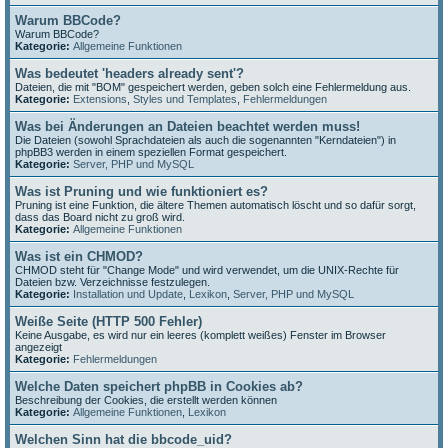
Warum BBCode?
Warum BBCode?
Kategorie:
Allgemeine Funktionen
Was bedeutet 'headers already sent'?
Dateien, die mit "BOM" gespeichert werden, geben solch eine Fehlermeldung aus.
Kategorie:
Extensions
,
Styles und Templates
,
Fehlermeldungen
Was bei Änderungen an Dateien beachtet werden muss!
Die Dateien (sowohl Sprachdateien als auch die sogenannten "Kerndateien") in
phpBB3 werden in einem speziellen Format gespeichert.
Kategorie:
Server, PHP und MySQL
Was ist Pruning und wie funktioniert es?
Pruning ist eine Funktion, die ältere Themen automatisch löscht und so dafür sorgt,
dass das Board nicht zu groß wird.
Kategorie:
Allgemeine Funktionen
Was ist ein CHMOD?
CHMOD steht für "Change Mode" und wird verwendet, um die UNIX-Rechte für
Dateien bzw. Verzeichnisse festzulegen.
Kategorie:
Installation und Update
,
Lexikon
,
Server, PHP und MySQL
Weiße Seite (HTTP 500 Fehler)
Keine Ausgabe, es wird nur ein leeres (komplett weißes) Fenster im Browser
angezeigt
Kategorie:
Fehlermeldungen
Welche Daten speichert phpBB in Cookies ab?
Beschreibung der Cookies, die erstellt werden können
Kategorie:
Allgemeine Funktionen
,
Lexikon
Welchen Sinn hat die bbcode_uid?