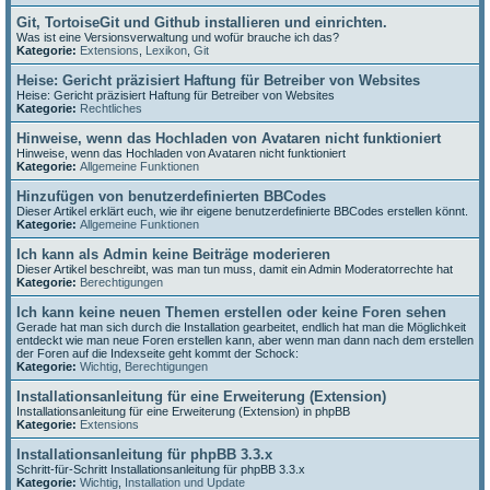
Git, TortoiseGit und Github installieren und einrichten.
Was ist eine Versionsverwaltung und wofür brauche ich das?
Kategorie:
Extensions
,
Lexikon
,
Git
Heise: Gericht präzisiert Haftung für Betreiber von Websites
Heise: Gericht präzisiert Haftung für Betreiber von Websites
Kategorie:
Rechtliches
Hinweise, wenn das Hochladen von Avataren nicht funktioniert
Hinweise, wenn das Hochladen von Avataren nicht funktioniert
Kategorie:
Allgemeine Funktionen
Hinzufügen von benutzerdefinierten BBCodes
Dieser Artikel erklärt euch, wie ihr eigene benutzerdefinierte BBCodes erstellen könnt.
Kategorie:
Allgemeine Funktionen
Ich kann als Admin keine Beiträge moderieren
Dieser Artikel beschreibt, was man tun muss, damit ein Admin Moderatorrechte hat
Kategorie:
Berechtigungen
Ich kann keine neuen Themen erstellen oder keine Foren sehen
Gerade hat man sich durch die Installation gearbeitet, endlich hat man die Möglichkeit
entdeckt wie man neue Foren erstellen kann, aber wenn man dann nach dem erstellen
der Foren auf die Indexseite geht kommt der Schock:
Kategorie:
Wichtig
,
Berechtigungen
Installationsanleitung für eine Erweiterung (Extension)
Installationsanleitung für eine Erweiterung (Extension) in phpBB
Kategorie:
Extensions
Installationsanleitung für phpBB 3.3.x
Schritt-für-Schritt Installationsanleitung für phpBB 3.3.x
Kategorie:
Wichtig
,
Installation und Update