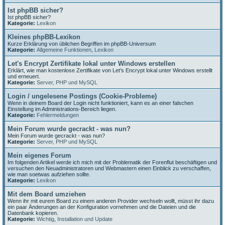
Ist phpBB sicher?
Ist phpBB sicher?
Kategorie:
Lexikon
Kleines phpBB-Lexikon
Kurze Erklärung von üblichen Begriffen im phpBB-Universum
Kategorie:
Allgemeine Funktionen
,
Lexikon
Let's Encrypt Zertifikate lokal unter Windows erstellen
Erklärt, wie man kostenlose Zertifikate von Let's Encrypt lokal unter Windows erstellt
und erneuert.
Kategorie:
Server, PHP und MySQL
Login / ungelesene Postings (Cookie-Probleme)
Wenn in deinem Board der Login nicht funktioniert, kann es an einer falschen
Einstellung im Administrations-Bereich liegen.
Kategorie:
Fehlermeldungen
Mein Forum wurde gecrackt - was nun?
Mein Forum wurde gecrackt - was nun?
Kategorie:
Server, PHP und MySQL
Mein eigenes Forum
Im folgenden Artikel werde ich mich mit der Problematik der Forenflut beschäftigen und
versuchen den Neuadministratoren und Webmastern einen Einblick zu verschaffen,
wie man soetwas aufziehen sollte.
Kategorie:
Lexikon
Mit dem Board umziehen
Wenn ihr mit eurem Board zu einem anderen Provider wechseln wollt, müsst ihr dazu
ein paar Änderungen an der Konfiguration vornehmen und die Dateien und die
Datenbank kopieren.
Kategorie:
Wichtig
,
Installation und Update