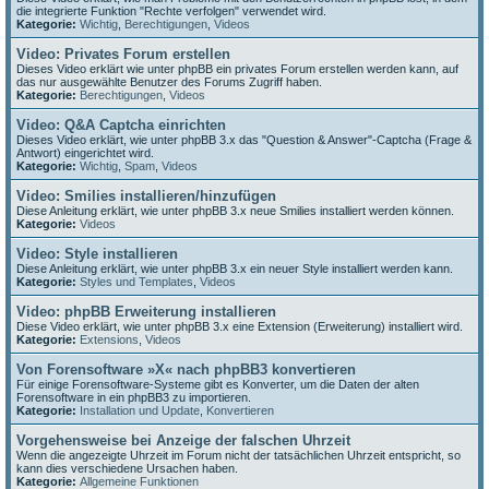
die integrierte Funktion "Rechte verfolgen" verwendet wird.
Kategorie:
Wichtig
,
Berechtigungen
,
Videos
Video: Privates Forum erstellen
Dieses Video erklärt wie unter phpBB ein privates Forum erstellen werden kann, auf
das nur ausgewählte Benutzer des Forums Zugriff haben.
Kategorie:
Berechtigungen
,
Videos
Video: Q&A Captcha einrichten
Dieses Video erklärt, wie unter phpBB 3.x das "Question & Answer"-Captcha (Frage &
Antwort) eingerichtet wird.
Kategorie:
Wichtig
,
Spam
,
Videos
Video: Smilies installieren/hinzufügen
Diese Anleitung erklärt, wie unter phpBB 3.x neue Smilies installiert werden können.
Kategorie:
Videos
Video: Style installieren
Diese Anleitung erklärt, wie unter phpBB 3.x ein neuer Style installiert werden kann.
Kategorie:
Styles und Templates
,
Videos
Video: phpBB Erweiterung installieren
Diese Video erklärt, wie unter phpBB 3.x eine Extension (Erweiterung) installiert wird.
Kategorie:
Extensions
,
Videos
Von Forensoftware »X« nach phpBB3 konvertieren
Für einige Forensoftware-Systeme gibt es Konverter, um die Daten der alten
Forensoftware in ein phpBB3 zu importieren.
Kategorie:
Installation und Update
,
Konvertieren
Vorgehensweise bei Anzeige der falschen Uhrzeit
Wenn die angezeigte Uhrzeit im Forum nicht der tatsächlichen Uhrzeit entspricht, so
kann dies verschiedene Ursachen haben.
Kategorie:
Allgemeine Funktionen