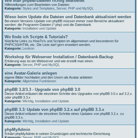
Wie man phpBB-Dateien richtig bearbeitet
Hilfestellungen zum Bearbeiten von Dateien
Kategorie:
Styles und Templates
,
Server, PHP und MySQL
Wieso beim Update die Dateien und Datenbank aktualisiert werden
Bei einem Versions-Update von phpBB müssen immer zwei Bereiche aktualisiert
werden: die Programm-Dateien (*.php) und die Datenbank
Kategorie:
Installation und Update
Wo finde ich Scripte & Tutorials?
Nützliche Links zu HowTo's und Scripten im allgemeinen und besonderen für
PHP/CSS/HTML etc. Die Liste darf gern erweitert werden.
Kategorie:
Lexikon
Workshop für Webserver Installation / Datenbank-Backup
Erklärung was ist ein Webserver und wie erstellt man einen.
Kategorie:
Server, PHP und MySQL
eine Avatar-Galerie anlegen
eigene Bilder hochladen und den Usern als Avatar anbieten
Kategorie:
Allgemeine Funktionen
phpBB 3.2/3.3 - Upgrade von phpBB 3.0
Dieser Artikel erläutert die einzelnen Schritte des Upgrades von phpBB 3.0.x auf 3.2.x.
oder phpBB 3.3.x
Kategorie:
Wichtig
,
Installation und Update
phpBB 3.3: Update von phpBB 3.2.x auf phpBB 3.3.x
Dieser Artikel erläutert die einzelnen Schritte eines Updates von phpBB 3.2.x. zu
phpBB 3.3.x.
Kategorie:
Wichtig
,
Installation und Update
phpMyAdmin
Erklärt phpMyAdmin in seinen Grundzügen und technische Einrichtung
Kategorie:
Server, PHP und MySQL