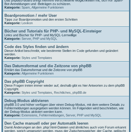
Das phpBB3-Board bringt mehrere verschiedene Möglichkeiten mit, sich vor Spam-
Bot-Anmeldungen und -Beiträgen zu schützen.
Kategorie:
Spam
,
Allgemeine Funktionen
Boardpromotion / mehr User
Tipps zur Boardpromotion und den ersten Schritten
Kategorie:
Lexikon
Bücher und Tutorials für PHP- und MySQL-Einsteiger
Links und Bücher für PHP- und MySQL-Lernwillige
Kategorie:
Server, PHP und MySQL
Code des Styles finden und ändern
Dieser Artikel beschreibt, wie bestimmte Stellen im Code gefunden und geändert
werden.
Kategorie:
Styles und Templates
Das Datumsformat und die Zeitzone von phpBB
Erklärt das Datumsformat und die Zeitzone von phpBB
Kategorie:
Allgemeine Funktionen
Das phpBB Copyright
Diese Fragen treten immer wieder auf, deshalb gibt es hier Antworten zu dem phpBB
Copyright.
Kategorie:
Styles und Templates
,
Rechtliches
,
phpBB.de
Debug-Modus aktivieren
phpBB 3.0 und höher verfügen über einen Debug-Modus, mit dem weitere Details zu
Fehlermeldungen ausgegeben werden können. Im Folgenden wird beschrieben, wie
der Debug-Modus aktiviert werden kann.
Kategorie:
Extensions
,
Fehlermeldungen
,
Server, PHP und MySQL
Den Cache manuell oder per Automatik leeren
Damit Änderungen an den .php/.html-Dateien und ähnliches auch vom Forum erkannt
werden, sprich umgesetzt werden, muss der Zwischenspeicher, der Cache, gelöscht