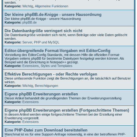
werden.
Kategorie:
Wichtig
,
Allgemeine Funktionen
Der kleine phpBB.de-Knigge - unsere Hausordnung
Der kleine phpBB.de-Knigge - unsere Hausordnung
Kategorie:
phpBB.de
Die Datenbankgröße verringert sich nicht
Die Datenbankgröße verändert sich nicht, wenn Beiträge oder viele Daten gelöscht
werden.
Kategorie:
Server, PHP und MySQL
Editor-übergreifende Format-Vorgaben mit EditorConfig
Vorstellung des EditorConfig Standards, mit dessen Hilfe die offiziellen Format-
Vorgaben seitens phpBB für bestimmte Dateitypen festgelegt werden können. Als
Beispiel wird die Einrichtung in Notepad++ gezeigt.
Kategorie:
Extensions
,
Styles und Templates
Effektive Berechtigungen - oder Rechte verfolgen
Diese umfassende Funktion zeigt die Berechtigungen an, die tatsächlich auf Benutzer
wirken.
Kategorie:
Wichtig
,
Berechtigungen
Eigene phpBB Erweiterungen erstellen
Dieser Artikel behandelt die grundlegenden Themen der Erweiterungserstellung
Kategorie:
Extensions
Eigene phpBB Erweiterungen erstellen (Fortgeschrittene Themen)
In diesem Artikel werden einige fortgeschrittene Themen bei der Erstellung einer
Erweiterung vorgestellt.
Kategorie:
Extensions
Eine PHP-Datei zum Download bereitstellen
Manchmal ist es für eine Support-Anfrage notwendig, in eine der betroffenen PHP-