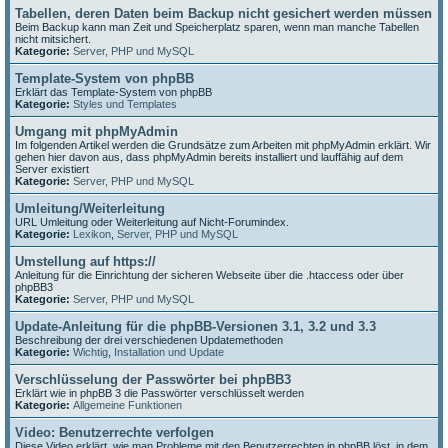
Tabellen, deren Daten beim Backup nicht gesichert werden müssen
Beim Backup kann man Zeit und Speicherplatz sparen, wenn man manche Tabellen
nicht mitsichert.
Kategorie:
Server, PHP und MySQL
Template-System von phpBB
Erklärt das Template-System von phpBB
Kategorie:
Styles und Templates
Umgang mit phpMyAdmin
Im folgenden Artikel werden die Grundsätze zum Arbeiten mit phpMyAdmin erklärt. Wir
gehen hier davon aus, dass phpMyAdmin bereits installiert und lauffähig auf dem
Server existiert
Kategorie:
Server, PHP und MySQL
Umleitung/Weiterleitung
URL Umleitung oder Weiterleitung auf Nicht-Forumindex.
Kategorie:
Lexikon
,
Server, PHP und MySQL
Umstellung auf https://
Anleitung für die Einrichtung der sicheren Webseite über die .htaccess oder über
phpBB3
Kategorie:
Server, PHP und MySQL
Update-Anleitung für die phpBB-Versionen 3.1, 3.2 und 3.3
Beschreibung der drei verschiedenen Updatemethoden
Kategorie:
Wichtig
,
Installation und Update
Verschlüsselung der Passwörter bei phpBB3
Erklärt wie in phpBB 3 die Passwörter verschlüsselt werden
Kategorie:
Allgemeine Funktionen
Video: Benutzerrechte verfolgen
Diese Video erklärt, wie man Probleme mit den Benutzerrechten in phpBB löst, in dem