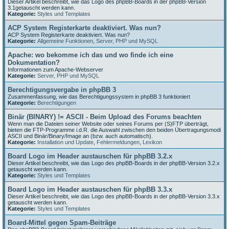
Dieser Artikel beschreibt, wie das Logo des phpBB-Boards in der phpBB-Version
3.1getauscht werden kann.
Kategorie:
Styles und Templates
ACP System Registerkarte deaktiviert. Was nun?
ACP System Registerkarte deaktiviert. Was nun?
Kategorie:
Allgemeine Funktionen
,
Server, PHP und MySQL
Apache: wo bekomme ich das und wo finde ich eine
Dokumentation?
Informationen zum Apache-Webserver
Kategorie:
Server, PHP und MySQL
Berechtigungsvergabe in phpBB 3
Zusammenfassung, wie das Berechtigungssystem in phpBB 3 funktioniert
Kategorie:
Berechtigungen
Binär (BINARY) != ASCII - Beim Upload des Forums beachten
Wenn man die Dateien seiner Website oder seines Forums per (S)FTP überträgt,
bieten die FTP-Programme i.d.R. die Auswahl zwischen den beiden Übertragungsmodi
ASCII und Binär/Binary/Image an (bzw. auch automatisch).
Kategorie:
Installation und Update
,
Fehlermeldungen
,
Lexikon
Board Logo im Header austauschen für phpBB 3.2.x
Dieser Artikel beschreibt, wie das Logo des phpBB-Boards in der phpBB-Version 3.2.x
getauscht werden kann.
Kategorie:
Styles und Templates
Board Logo im Header austauschen für phpBB 3.3.x
Dieser Artikel beschreibt, wie das Logo des phpBB-Boards in der phpBB-Version 3.3.x
getauscht werden kann.
Kategorie:
Styles und Templates
Board-Mittel gegen Spam-Beiträge