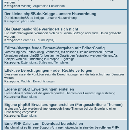
werden.
Kategorie:
Wichtig
,
Allgemeine Funktionen
Der kleine phpBB.de-Knigge - unsere Hausordnung
Der kleine phpBB.de-Knigge - unsere Hausordnung
Kategorie:
phpBB.de
Die Datenbankgröße verringert sich nicht
Die Datenbankgröße verändert sich nicht, wenn Beiträge oder viele Daten gelöscht
werden.
Kategorie:
Server, PHP und MySQL
Editor-übergreifende Format-Vorgaben mit EditorConfig
Vorstellung des EditorConfig Standards, mit dessen Hilfe die offiziellen Format-
Vorgaben seitens phpBB für bestimmte Dateitypen festgelegt werden können. Als
Beispiel wird die Einrichtung in Notepad++ gezeigt.
Kategorie:
Extensions
,
Styles und Templates
Effektive Berechtigungen - oder Rechte verfolgen
Diese umfassende Funktion zeigt die Berechtigungen an, die tatsächlich auf Benutzer
wirken.
Kategorie:
Wichtig
,
Berechtigungen
Eigene phpBB Erweiterungen erstellen
Dieser Artikel behandelt die grundlegenden Themen der Erweiterungserstellung
Kategorie:
Extensions
Eigene phpBB Erweiterungen erstellen (Fortgeschrittene Themen)
In diesem Artikel werden einige fortgeschrittene Themen bei der Erstellung einer
Erweiterung vorgestellt.
Kategorie:
Extensions
Eine PHP-Datei zum Download bereitstellen
Manchmal ist es für eine Support-Anfrage notwendig, in eine der betroffenen PHP-