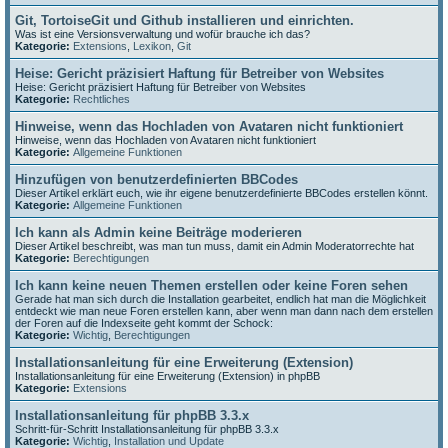
Git, TortoiseGit und Github installieren und einrichten.
Was ist eine Versionsverwaltung und wofür brauche ich das?
Kategorie:
Extensions
,
Lexikon
,
Git
Heise: Gericht präzisiert Haftung für Betreiber von Websites
Heise: Gericht präzisiert Haftung für Betreiber von Websites
Kategorie:
Rechtliches
Hinweise, wenn das Hochladen von Avataren nicht funktioniert
Hinweise, wenn das Hochladen von Avataren nicht funktioniert
Kategorie:
Allgemeine Funktionen
Hinzufügen von benutzerdefinierten BBCodes
Dieser Artikel erklärt euch, wie ihr eigene benutzerdefinierte BBCodes erstellen könnt.
Kategorie:
Allgemeine Funktionen
Ich kann als Admin keine Beiträge moderieren
Dieser Artikel beschreibt, was man tun muss, damit ein Admin Moderatorrechte hat
Kategorie:
Berechtigungen
Ich kann keine neuen Themen erstellen oder keine Foren sehen
Gerade hat man sich durch die Installation gearbeitet, endlich hat man die Möglichkeit
entdeckt wie man neue Foren erstellen kann, aber wenn man dann nach dem erstellen
der Foren auf die Indexseite geht kommt der Schock:
Kategorie:
Wichtig
,
Berechtigungen
Installationsanleitung für eine Erweiterung (Extension)
Installationsanleitung für eine Erweiterung (Extension) in phpBB
Kategorie:
Extensions
Installationsanleitung für phpBB 3.3.x
Schritt-für-Schritt Installationsanleitung für phpBB 3.3.x
Kategorie:
Wichtig
,
Installation und Update