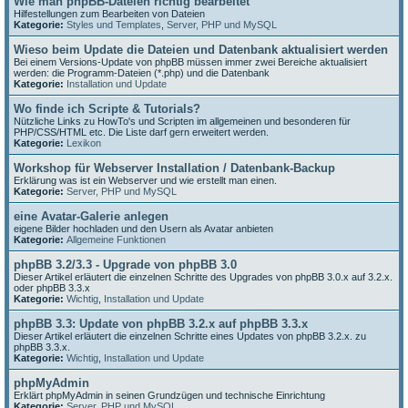
Wie man phpBB-Dateien richtig bearbeitet
Hilfestellungen zum Bearbeiten von Dateien
Kategorie:
Styles und Templates
,
Server, PHP und MySQL
Wieso beim Update die Dateien und Datenbank aktualisiert werden
Bei einem Versions-Update von phpBB müssen immer zwei Bereiche aktualisiert
werden: die Programm-Dateien (*.php) und die Datenbank
Kategorie:
Installation und Update
Wo finde ich Scripte & Tutorials?
Nützliche Links zu HowTo's und Scripten im allgemeinen und besonderen für
PHP/CSS/HTML etc. Die Liste darf gern erweitert werden.
Kategorie:
Lexikon
Workshop für Webserver Installation / Datenbank-Backup
Erklärung was ist ein Webserver und wie erstellt man einen.
Kategorie:
Server, PHP und MySQL
eine Avatar-Galerie anlegen
eigene Bilder hochladen und den Usern als Avatar anbieten
Kategorie:
Allgemeine Funktionen
phpBB 3.2/3.3 - Upgrade von phpBB 3.0
Dieser Artikel erläutert die einzelnen Schritte des Upgrades von phpBB 3.0.x auf 3.2.x.
oder phpBB 3.3.x
Kategorie:
Wichtig
,
Installation und Update
phpBB 3.3: Update von phpBB 3.2.x auf phpBB 3.3.x
Dieser Artikel erläutert die einzelnen Schritte eines Updates von phpBB 3.2.x. zu
phpBB 3.3.x.
Kategorie:
Wichtig
,
Installation und Update
phpMyAdmin
Erklärt phpMyAdmin in seinen Grundzügen und technische Einrichtung
Kategorie:
Server, PHP und MySQL