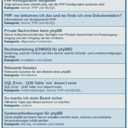
PHP-Konfiguration ausgeben
Zeigt anhand einer phpinfo.php, wie die PHP-Konfiguration auslesen wird.
Kategorie:
Server, PHP und MySQL
PHP: wo bekomme ich das und wo finde ich eine Dokumentation?
Informationen zur Scriptsprache PHP
Kategorie:
Server, PHP und MySQL
Private Nachrichten beim phpBB
Dieser Artikel beschreibt das Verhalten von Privaten Nachrichten im Postausgang, -
eingang und den Umgang mit den Ordnern.
Kategorie:
Allgemeine Funktionen
Rechteverteilung (CHMOD) für phpBB3
Erklärung, welcher Ordner auf dem Server welche Schreib- und Leseberechtigungen
benötigt.
Kategorie:
Installation und Update
Relevante Gesetze
Relevante Gesetze für den Betrieb eines phpBB
Kategorie:
Rechtliches
SQL Error : 1146 Table 'xxx' doesn't exist
SQL Error : 1146 Table 'xxx' doesn't exist
Kategorie:
Fehlermeldungen
,
Server, PHP und MySQL
So mache ich mein Board sicher
Hilfreiche Tipps das Board sicherer zu machen.
Kategorie:
Lexikon
Systemanforderungen für phpBB
Damit phpBB auf einem Server installiert werden kann, müssen verschiedene
Voraussetzungen erfüllt werden:
Kategorie:
Wichtig
,
Installation und Update