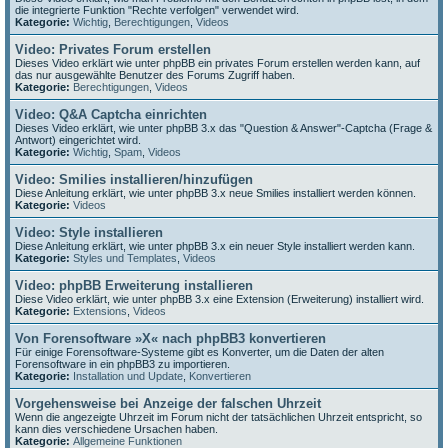
die integrierte Funktion "Rechte verfolgen" verwendet wird.
Kategorie:
Wichtig
,
Berechtigungen
,
Videos
Video: Privates Forum erstellen
Dieses Video erklärt wie unter phpBB ein privates Forum erstellen werden kann, auf
das nur ausgewählte Benutzer des Forums Zugriff haben.
Kategorie:
Berechtigungen
,
Videos
Video: Q&A Captcha einrichten
Dieses Video erklärt, wie unter phpBB 3.x das "Question & Answer"-Captcha (Frage &
Antwort) eingerichtet wird.
Kategorie:
Wichtig
,
Spam
,
Videos
Video: Smilies installieren/hinzufügen
Diese Anleitung erklärt, wie unter phpBB 3.x neue Smilies installiert werden können.
Kategorie:
Videos
Video: Style installieren
Diese Anleitung erklärt, wie unter phpBB 3.x ein neuer Style installiert werden kann.
Kategorie:
Styles und Templates
,
Videos
Video: phpBB Erweiterung installieren
Diese Video erklärt, wie unter phpBB 3.x eine Extension (Erweiterung) installiert wird.
Kategorie:
Extensions
,
Videos
Von Forensoftware »X« nach phpBB3 konvertieren
Für einige Forensoftware-Systeme gibt es Konverter, um die Daten der alten
Forensoftware in ein phpBB3 zu importieren.
Kategorie:
Installation und Update
,
Konvertieren
Vorgehensweise bei Anzeige der falschen Uhrzeit
Wenn die angezeigte Uhrzeit im Forum nicht der tatsächlichen Uhrzeit entspricht, so
kann dies verschiedene Ursachen haben.
Kategorie:
Allgemeine Funktionen