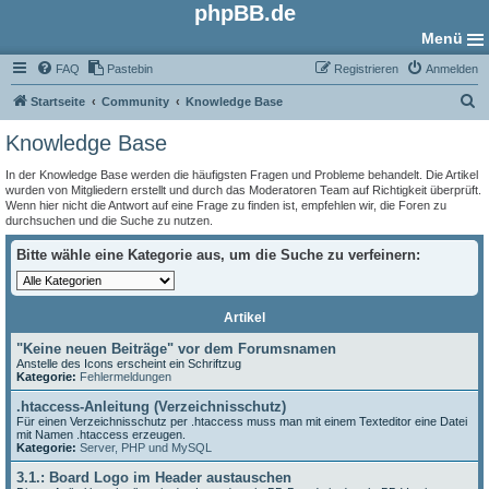
phpBB.de
Menü
FAQ
Pastebin
Registrieren
Anmelden
S
Startseite
Community
Knowledge Base
u
Knowledge Base
c
In der Knowledge Base werden die häufigsten Fragen und Probleme behandelt. Die Artikel
h
wurden von Mitgliedern erstellt und durch das Moderatoren Team auf Richtigkeit überprüft.
Wenn hier nicht die Antwort auf eine Frage zu finden ist, empfehlen wir, die Foren zu
e
durchsuchen und die Suche zu nutzen.
Bitte wähle eine Kategorie aus, um die Suche zu verfeinern:
Artikel
"Keine neuen Beiträge" vor dem Forumsnamen
Anstelle des Icons erscheint ein Schriftzug
Kategorie:
Fehlermeldungen
.htaccess-Anleitung (Verzeichnisschutz)
Für einen Verzeichnisschutz per .htaccess muss man mit einem Texteditor eine Datei
mit Namen .htaccess erzeugen.
Kategorie:
Server, PHP und MySQL
3.1.: Board Logo im Header austauschen