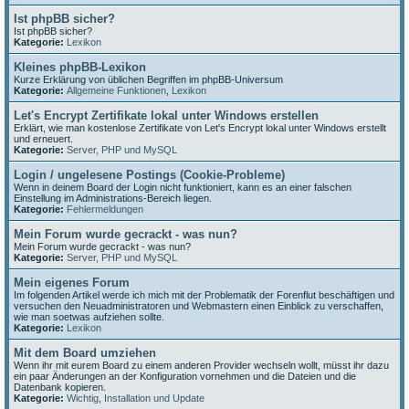
Ist phpBB sicher?
Ist phpBB sicher?
Kategorie:
Lexikon
Kleines phpBB-Lexikon
Kurze Erklärung von üblichen Begriffen im phpBB-Universum
Kategorie:
Allgemeine Funktionen
,
Lexikon
Let's Encrypt Zertifikate lokal unter Windows erstellen
Erklärt, wie man kostenlose Zertifikate von Let's Encrypt lokal unter Windows erstellt
und erneuert.
Kategorie:
Server, PHP und MySQL
Login / ungelesene Postings (Cookie-Probleme)
Wenn in deinem Board der Login nicht funktioniert, kann es an einer falschen
Einstellung im Administrations-Bereich liegen.
Kategorie:
Fehlermeldungen
Mein Forum wurde gecrackt - was nun?
Mein Forum wurde gecrackt - was nun?
Kategorie:
Server, PHP und MySQL
Mein eigenes Forum
Im folgenden Artikel werde ich mich mit der Problematik der Forenflut beschäftigen und
versuchen den Neuadministratoren und Webmastern einen Einblick zu verschaffen,
wie man soetwas aufziehen sollte.
Kategorie:
Lexikon
Mit dem Board umziehen
Wenn ihr mit eurem Board zu einem anderen Provider wechseln wollt, müsst ihr dazu
ein paar Änderungen an der Konfiguration vornehmen und die Dateien und die
Datenbank kopieren.
Kategorie:
Wichtig
,
Installation und Update