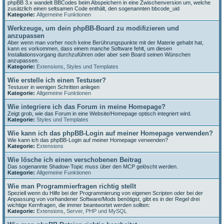
phpBB 3.x wandelt BBCodes beim Abspeichern in eine Zwischenversion um, welche
zusätzlich einen seltsamen Code enthält, den sogenannten bbcode_uid
Kategorie:
Allgemeine Funktionen
Werkzeuge, um dein phpBB-Board zu modifizieren und
anzupassen
Aber wenn man vorher noch keine Berührungspunkte mit der Materie gehabt hat,
kann es vorkommen, dass einem manche Software fehlt, um diesen
Installationsvorgang durchzuführen oder aber sein Board seinen Wünschen
anzupassen.
Kategorie:
Extensions
,
Styles und Templates
Wie erstelle ich einen Testuser?
Testuser in wenigen Schritten anlegen
Kategorie:
Allgemeine Funktionen
Wie integriere ich das Forum in meine Homepage?
Zeigt grob, wie das Forum in eine Website/Homepage optisch integriert wird.
Kategorie:
Styles und Templates
Wie kann ich das phpBB-Login auf meiner Homepage verwenden?
Wie kann ich das phpBB-Login auf meiner Homepage verwenden?
Kategorie:
Extensions
Wie lösche ich einen verschobenen Beitrag
Das sogenannte Shadow-Topic muss über den MCP gelöscht werden.
Kategorie:
Allgemeine Funktionen
Wie man Programmierfragen richtig stellt
Speziell wenn du Hilfe bei der Programmierung von eigenen Scripten oder bei der
Anpassung von vorhandener Software/Mods benötigst, gibt es in der Regel drei
wichtige Kernfragen, die immer beantwortet werden sollten:
Kategorie:
Extensions
,
Server, PHP und MySQL