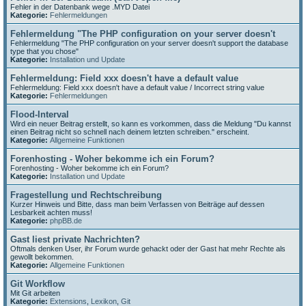
Fehler in der Datenbank wege .MYD Datei
Kategorie:
Fehlermeldungen
Fehlermeldung "The PHP configuration on your server doesn't
Fehlermeldung "The PHP configuration on your server doesn't support the database
type that you chose"
Kategorie:
Installation und Update
Fehlermeldung: Field xxx doesn't have a default value
Fehlermeldung: Field xxx doesn't have a default value / Incorrect string value
Kategorie:
Fehlermeldungen
Flood-Interval
Wird ein neuer Beitrag erstellt, so kann es vorkommen, dass die Meldung "Du kannst
einen Beitrag nicht so schnell nach deinem letzten schreiben." erscheint.
Kategorie:
Allgemeine Funktionen
Forenhosting - Woher bekomme ich ein Forum?
Forenhosting - Woher bekomme ich ein Forum?
Kategorie:
Installation und Update
Fragestellung und Rechtschreibung
Kurzer Hinweis und Bitte, dass man beim Verfassen von Beiträge auf dessen
Lesbarkeit achten muss!
Kategorie:
phpBB.de
Gast liest private Nachrichten?
Oftmals denken User, ihr Forum wurde gehackt oder der Gast hat mehr Rechte als
gewollt bekommen.
Kategorie:
Allgemeine Funktionen
Git Workflow
Mit Git arbeiten
Kategorie:
Extensions
,
Lexikon
,
Git