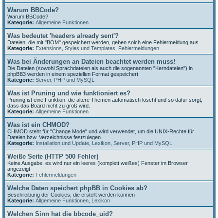
Warum BBCode?
Warum BBCode?
Kategorie:
Allgemeine Funktionen
Was bedeutet 'headers already sent'?
Dateien, die mit "BOM" gespeichert werden, geben solch eine Fehlermeldung aus.
Kategorie:
Extensions
,
Styles und Templates
,
Fehlermeldungen
Was bei Änderungen an Dateien beachtet werden muss!
Die Dateien (sowohl Sprachdateien als auch die sogenannten "Kerndateien") in
phpBB3 werden in einem speziellen Format gespeichert.
Kategorie:
Server, PHP und MySQL
Was ist Pruning und wie funktioniert es?
Pruning ist eine Funktion, die ältere Themen automatisch löscht und so dafür sorgt,
dass das Board nicht zu groß wird.
Kategorie:
Allgemeine Funktionen
Was ist ein CHMOD?
CHMOD steht für "Change Mode" und wird verwendet, um die UNIX-Rechte für
Dateien bzw. Verzeichnisse festzulegen.
Kategorie:
Installation und Update
,
Lexikon
,
Server, PHP und MySQL
Weiße Seite (HTTP 500 Fehler)
Keine Ausgabe, es wird nur ein leeres (komplett weißes) Fenster im Browser
angezeigt
Kategorie:
Fehlermeldungen
Welche Daten speichert phpBB in Cookies ab?
Beschreibung der Cookies, die erstellt werden können
Kategorie:
Allgemeine Funktionen
,
Lexikon
Welchen Sinn hat die bbcode_uid?