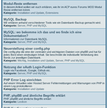
Modul-Reste entfernen
In diesem Artikel wollen wir euch erklären, wie ihr im ACP eures Forums MOD Modul
Reste entfernen könnt.
Kategorie:
Installation und Update
,
Extensions
MySQL Backup
Wir erklären anhand verschiedener Tools wie ein Datenbank-Backup gemacht wird.
Kategorie:
Server, PHP und MySQL
MySQL: wo bekomme ich das und wo finde ich eine
Dokumentation?
Informationen zur Datenbank MySQL
Kategorie:
Server, PHP und MySQL
Neuerstellung einer config.php
Die config.php die eine der zentralen und wichtigsten Dateien von phpBB und hat für
jedes Bord einen eindeutigen Inhalt. Sie beschreibt die individuelle Verbindung des
Bords zur jeweiligen Datenbank.
Kategorie:
Wichtig
,
Installation und Update
,
Server, PHP und MySQL
Nutzung der oAuth Login-Funktion
Login via Facebook, Google, Github etc.
Kategorie:
Server, PHP und MySQL
PHP Error Log einrichten
Auf einem Virtuellen oder Hosted Server Fehlermeldungen und Warnungen von PHP in
einem Log protokollieren
Kategorie:
Installation und Update
PHP, phpBB und ähnliche Begriffe erklärt
PHP, phpBB und ähnliche Begriffe erklärt
Kategorie:
Lexikon