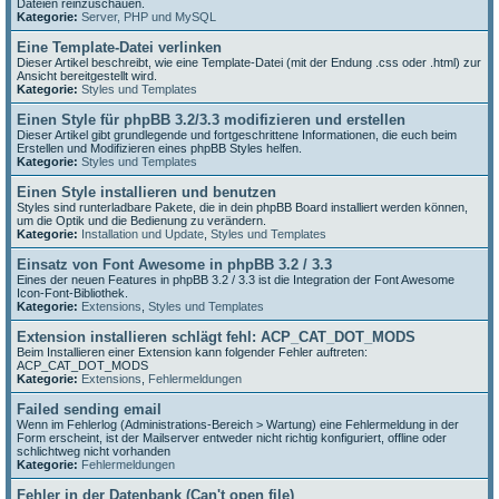
Dateien reinzuschauen.
Kategorie:
Server, PHP und MySQL
Eine Template-Datei verlinken
Dieser Artikel beschreibt, wie eine Template-Datei (mit der Endung .css oder .html) zur
Ansicht bereitgestellt wird.
Kategorie:
Styles und Templates
Einen Style für phpBB 3.2/3.3 modifizieren und erstellen
Dieser Artikel gibt grundlegende und fortgeschrittene Informationen, die euch beim
Erstellen und Modifizieren eines phpBB Styles helfen.
Kategorie:
Styles und Templates
Einen Style installieren und benutzen
Styles sind runterladbare Pakete, die in dein phpBB Board installiert werden können,
um die Optik und die Bedienung zu verändern.
Kategorie:
Installation und Update
,
Styles und Templates
Einsatz von Font Awesome in phpBB 3.2 / 3.3
Eines der neuen Features in phpBB 3.2 / 3.3 ist die Integration der Font Awesome
Icon-Font-Bibliothek.
Kategorie:
Extensions
,
Styles und Templates
Extension installieren schlägt fehl: ACP_CAT_DOT_MODS
Beim Installieren einer Extension kann folgender Fehler auftreten:
ACP_CAT_DOT_MODS
Kategorie:
Extensions
,
Fehlermeldungen
Failed sending email
Wenn im Fehlerlog (Administrations-Bereich > Wartung) eine Fehlermeldung in der
Form erscheint, ist der Mailserver entweder nicht richtig konfiguriert, offline oder
schlichtweg nicht vorhanden
Kategorie:
Fehlermeldungen
Fehler in der Datenbank (Can't open file)