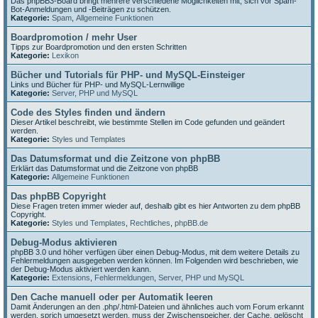
Das phpBB3-Board bringt mehrere verschiedene Möglichkeiten mit, sich vor Spam-
Bot-Anmeldungen und -Beiträgen zu schützen.
Kategorie:
Spam
,
Allgemeine Funktionen
Boardpromotion / mehr User
Tipps zur Boardpromotion und den ersten Schritten
Kategorie:
Lexikon
Bücher und Tutorials für PHP- und MySQL-Einsteiger
Links und Bücher für PHP- und MySQL-Lernwillige
Kategorie:
Server, PHP und MySQL
Code des Styles finden und ändern
Dieser Artikel beschreibt, wie bestimmte Stellen im Code gefunden und geändert
werden.
Kategorie:
Styles und Templates
Das Datumsformat und die Zeitzone von phpBB
Erklärt das Datumsformat und die Zeitzone von phpBB
Kategorie:
Allgemeine Funktionen
Das phpBB Copyright
Diese Fragen treten immer wieder auf, deshalb gibt es hier Antworten zu dem phpBB
Copyright.
Kategorie:
Styles und Templates
,
Rechtliches
,
phpBB.de
Debug-Modus aktivieren
phpBB 3.0 und höher verfügen über einen Debug-Modus, mit dem weitere Details zu
Fehlermeldungen ausgegeben werden können. Im Folgenden wird beschrieben, wie
der Debug-Modus aktiviert werden kann.
Kategorie:
Extensions
,
Fehlermeldungen
,
Server, PHP und MySQL
Den Cache manuell oder per Automatik leeren
Damit Änderungen an den .php/.html-Dateien und ähnliches auch vom Forum erkannt
werden, sprich umgesetzt werden, muss der Zwischenspeicher, der Cache, gelöscht