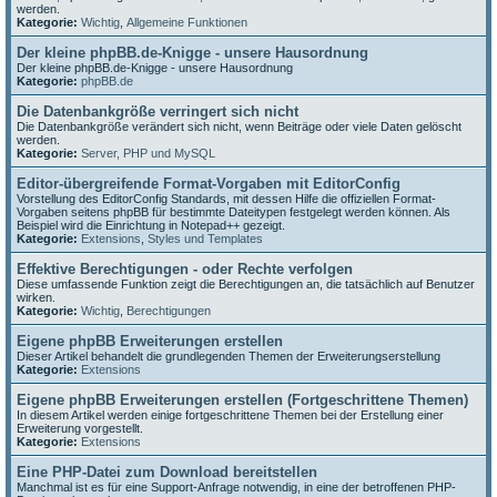
werden.
Kategorie:
Wichtig
,
Allgemeine Funktionen
Der kleine phpBB.de-Knigge - unsere Hausordnung
Der kleine phpBB.de-Knigge - unsere Hausordnung
Kategorie:
phpBB.de
Die Datenbankgröße verringert sich nicht
Die Datenbankgröße verändert sich nicht, wenn Beiträge oder viele Daten gelöscht
werden.
Kategorie:
Server, PHP und MySQL
Editor-übergreifende Format-Vorgaben mit EditorConfig
Vorstellung des EditorConfig Standards, mit dessen Hilfe die offiziellen Format-
Vorgaben seitens phpBB für bestimmte Dateitypen festgelegt werden können. Als
Beispiel wird die Einrichtung in Notepad++ gezeigt.
Kategorie:
Extensions
,
Styles und Templates
Effektive Berechtigungen - oder Rechte verfolgen
Diese umfassende Funktion zeigt die Berechtigungen an, die tatsächlich auf Benutzer
wirken.
Kategorie:
Wichtig
,
Berechtigungen
Eigene phpBB Erweiterungen erstellen
Dieser Artikel behandelt die grundlegenden Themen der Erweiterungserstellung
Kategorie:
Extensions
Eigene phpBB Erweiterungen erstellen (Fortgeschrittene Themen)
In diesem Artikel werden einige fortgeschrittene Themen bei der Erstellung einer
Erweiterung vorgestellt.
Kategorie:
Extensions
Eine PHP-Datei zum Download bereitstellen
Manchmal ist es für eine Support-Anfrage notwendig, in eine der betroffenen PHP-