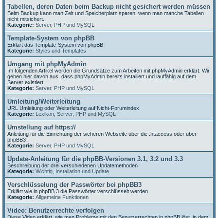
Tabellen, deren Daten beim Backup nicht gesichert werden müssen
Beim Backup kann man Zeit und Speicherplatz sparen, wenn man manche Tabellen
nicht mitsichert.
Kategorie:
Server, PHP und MySQL
Template-System von phpBB
Erklärt das Template-System von phpBB
Kategorie:
Styles und Templates
Umgang mit phpMyAdmin
Im folgenden Artikel werden die Grundsätze zum Arbeiten mit phpMyAdmin erklärt. Wir
gehen hier davon aus, dass phpMyAdmin bereits installiert und lauffähig auf dem
Server existiert
Kategorie:
Server, PHP und MySQL
Umleitung/Weiterleitung
URL Umleitung oder Weiterleitung auf Nicht-Forumindex.
Kategorie:
Lexikon
,
Server, PHP und MySQL
Umstellung auf https://
Anleitung für die Einrichtung der sicheren Webseite über die .htaccess oder über
phpBB3
Kategorie:
Server, PHP und MySQL
Update-Anleitung für die phpBB-Versionen 3.1, 3.2 und 3.3
Beschreibung der drei verschiedenen Updatemethoden
Kategorie:
Wichtig
,
Installation und Update
Verschlüsselung der Passwörter bei phpBB3
Erklärt wie in phpBB 3 die Passwörter verschlüsselt werden
Kategorie:
Allgemeine Funktionen
Video: Benutzerrechte verfolgen
Diese Video erklärt, wie man Probleme mit den Benutzerrechten in phpBB löst, in dem