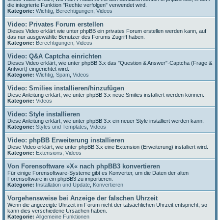
die integrierte Funktion "Rechte verfolgen" verwendet wird.
Kategorie:
Wichtig
,
Berechtigungen
,
Videos
Video: Privates Forum erstellen
Dieses Video erklärt wie unter phpBB ein privates Forum erstellen werden kann, auf
das nur ausgewählte Benutzer des Forums Zugriff haben.
Kategorie:
Berechtigungen
,
Videos
Video: Q&A Captcha einrichten
Dieses Video erklärt, wie unter phpBB 3.x das "Question & Answer"-Captcha (Frage &
Antwort) eingerichtet wird.
Kategorie:
Wichtig
,
Spam
,
Videos
Video: Smilies installieren/hinzufügen
Diese Anleitung erklärt, wie unter phpBB 3.x neue Smilies installiert werden können.
Kategorie:
Videos
Video: Style installieren
Diese Anleitung erklärt, wie unter phpBB 3.x ein neuer Style installiert werden kann.
Kategorie:
Styles und Templates
,
Videos
Video: phpBB Erweiterung installieren
Diese Video erklärt, wie unter phpBB 3.x eine Extension (Erweiterung) installiert wird.
Kategorie:
Extensions
,
Videos
Von Forensoftware »X« nach phpBB3 konvertieren
Für einige Forensoftware-Systeme gibt es Konverter, um die Daten der alten
Forensoftware in ein phpBB3 zu importieren.
Kategorie:
Installation und Update
,
Konvertieren
Vorgehensweise bei Anzeige der falschen Uhrzeit
Wenn die angezeigte Uhrzeit im Forum nicht der tatsächlichen Uhrzeit entspricht, so
kann dies verschiedene Ursachen haben.
Kategorie:
Allgemeine Funktionen