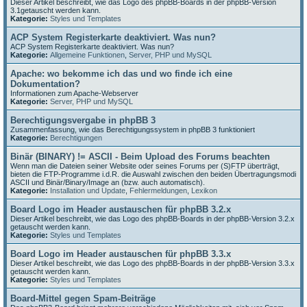
Dieser Artikel beschreibt, wie das Logo des phpBB-Boards in der phpBB-Version
3.1getauscht werden kann.
Kategorie:
Styles und Templates
ACP System Registerkarte deaktiviert. Was nun?
ACP System Registerkarte deaktiviert. Was nun?
Kategorie:
Allgemeine Funktionen
,
Server, PHP und MySQL
Apache: wo bekomme ich das und wo finde ich eine
Dokumentation?
Informationen zum Apache-Webserver
Kategorie:
Server, PHP und MySQL
Berechtigungsvergabe in phpBB 3
Zusammenfassung, wie das Berechtigungssystem in phpBB 3 funktioniert
Kategorie:
Berechtigungen
Binär (BINARY) != ASCII - Beim Upload des Forums beachten
Wenn man die Dateien seiner Website oder seines Forums per (S)FTP überträgt,
bieten die FTP-Programme i.d.R. die Auswahl zwischen den beiden Übertragungsmodi
ASCII und Binär/Binary/Image an (bzw. auch automatisch).
Kategorie:
Installation und Update
,
Fehlermeldungen
,
Lexikon
Board Logo im Header austauschen für phpBB 3.2.x
Dieser Artikel beschreibt, wie das Logo des phpBB-Boards in der phpBB-Version 3.2.x
getauscht werden kann.
Kategorie:
Styles und Templates
Board Logo im Header austauschen für phpBB 3.3.x
Dieser Artikel beschreibt, wie das Logo des phpBB-Boards in der phpBB-Version 3.3.x
getauscht werden kann.
Kategorie:
Styles und Templates
Board-Mittel gegen Spam-Beiträge