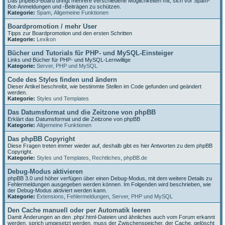
Das phpBB3-Board bringt mehrere verschiedene Möglichkeiten mit, sich vor Spam-
Bot-Anmeldungen und -Beiträgen zu schützen.
Kategorie:
Spam
,
Allgemeine Funktionen
Boardpromotion / mehr User
Tipps zur Boardpromotion und den ersten Schritten
Kategorie:
Lexikon
Bücher und Tutorials für PHP- und MySQL-Einsteiger
Links und Bücher für PHP- und MySQL-Lernwillige
Kategorie:
Server, PHP und MySQL
Code des Styles finden und ändern
Dieser Artikel beschreibt, wie bestimmte Stellen im Code gefunden und geändert
werden.
Kategorie:
Styles und Templates
Das Datumsformat und die Zeitzone von phpBB
Erklärt das Datumsformat und die Zeitzone von phpBB
Kategorie:
Allgemeine Funktionen
Das phpBB Copyright
Diese Fragen treten immer wieder auf, deshalb gibt es hier Antworten zu dem phpBB
Copyright.
Kategorie:
Styles und Templates
,
Rechtliches
,
phpBB.de
Debug-Modus aktivieren
phpBB 3.0 und höher verfügen über einen Debug-Modus, mit dem weitere Details zu
Fehlermeldungen ausgegeben werden können. Im Folgenden wird beschrieben, wie
der Debug-Modus aktiviert werden kann.
Kategorie:
Extensions
,
Fehlermeldungen
,
Server, PHP und MySQL
Den Cache manuell oder per Automatik leeren
Damit Änderungen an den .php/.html-Dateien und ähnliches auch vom Forum erkannt
werden, sprich umgesetzt werden, muss der Zwischenspeicher, der Cache, gelöscht