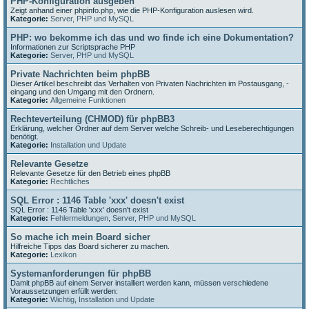
PHP-Konfiguration ausgeben
Zeigt anhand einer phpinfo.php, wie die PHP-Konfiguration auslesen wird.
Kategorie:
Server, PHP und MySQL
PHP: wo bekomme ich das und wo finde ich eine Dokumentation?
Informationen zur Scriptsprache PHP
Kategorie:
Server, PHP und MySQL
Private Nachrichten beim phpBB
Dieser Artikel beschreibt das Verhalten von Privaten Nachrichten im Postausgang, -
eingang und den Umgang mit den Ordnern.
Kategorie:
Allgemeine Funktionen
Rechteverteilung (CHMOD) für phpBB3
Erklärung, welcher Ordner auf dem Server welche Schreib- und Leseberechtigungen
benötigt.
Kategorie:
Installation und Update
Relevante Gesetze
Relevante Gesetze für den Betrieb eines phpBB
Kategorie:
Rechtliches
SQL Error : 1146 Table 'xxx' doesn't exist
SQL Error : 1146 Table 'xxx' doesn't exist
Kategorie:
Fehlermeldungen
,
Server, PHP und MySQL
So mache ich mein Board sicher
Hilfreiche Tipps das Board sicherer zu machen.
Kategorie:
Lexikon
Systemanforderungen für phpBB
Damit phpBB auf einem Server installiert werden kann, müssen verschiedene
Voraussetzungen erfüllt werden:
Kategorie:
Wichtig
,
Installation und Update