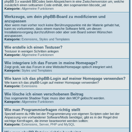
phpBB 3.x wandelt BBCodes beim Abspeichern in eine Zwischenversion um, welche
zusätzlich einen seltsamen Code enthält, den sogenannten bbcode_uid
Kategorie:
Allgemeine Funktionen
Werkzeuge, um dein phpBB-Board zu modifizieren und
anzupassen
Aber wenn man vorher noch keine Berührungspunkte mit der Materie gehabt hat,
kann es vorkommen, dass einem manche Software fehlt, um diesen
Installationsvorgang durchzuführen oder aber sein Board seinen Wünschen
anzupassen.
Kategorie:
Extensions
,
Styles und Templates
Wie erstelle ich einen Testuser?
Testuser in wenigen Schritten anlegen
Kategorie:
Allgemeine Funktionen
Wie integriere ich das Forum in meine Homepage?
Zeigt grob, wie das Forum in eine Website/Homepage optisch integriert wird.
Kategorie:
Styles und Templates
Wie kann ich das phpBB-Login auf meiner Homepage verwenden?
Wie kann ich das phpBB-Login auf meiner Homepage verwenden?
Kategorie:
Extensions
Wie lösche ich einen verschobenen Beitrag
Das sogenannte Shadow-Topic muss über den MCP gelöscht werden.
Kategorie:
Allgemeine Funktionen
Wie man Programmierfragen richtig stellt
Speziell wenn du Hilfe bei der Programmierung von eigenen Scripten oder bei der
Anpassung von vorhandener Software/Mods benötigst, gibt es in der Regel drei
wichtige Kernfragen, die immer beantwortet werden sollten:
Kategorie:
Extensions
,
Server, PHP und MySQL