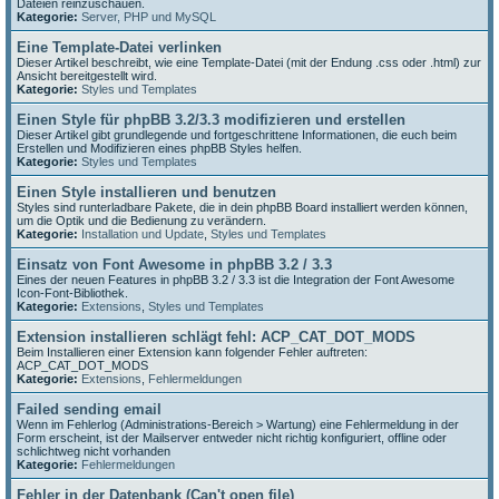
Dateien reinzuschauen.
Kategorie:
Server, PHP und MySQL
Eine Template-Datei verlinken
Dieser Artikel beschreibt, wie eine Template-Datei (mit der Endung .css oder .html) zur
Ansicht bereitgestellt wird.
Kategorie:
Styles und Templates
Einen Style für phpBB 3.2/3.3 modifizieren und erstellen
Dieser Artikel gibt grundlegende und fortgeschrittene Informationen, die euch beim
Erstellen und Modifizieren eines phpBB Styles helfen.
Kategorie:
Styles und Templates
Einen Style installieren und benutzen
Styles sind runterladbare Pakete, die in dein phpBB Board installiert werden können,
um die Optik und die Bedienung zu verändern.
Kategorie:
Installation und Update
,
Styles und Templates
Einsatz von Font Awesome in phpBB 3.2 / 3.3
Eines der neuen Features in phpBB 3.2 / 3.3 ist die Integration der Font Awesome
Icon-Font-Bibliothek.
Kategorie:
Extensions
,
Styles und Templates
Extension installieren schlägt fehl: ACP_CAT_DOT_MODS
Beim Installieren einer Extension kann folgender Fehler auftreten:
ACP_CAT_DOT_MODS
Kategorie:
Extensions
,
Fehlermeldungen
Failed sending email
Wenn im Fehlerlog (Administrations-Bereich > Wartung) eine Fehlermeldung in der
Form erscheint, ist der Mailserver entweder nicht richtig konfiguriert, offline oder
schlichtweg nicht vorhanden
Kategorie:
Fehlermeldungen
Fehler in der Datenbank (Can't open file)