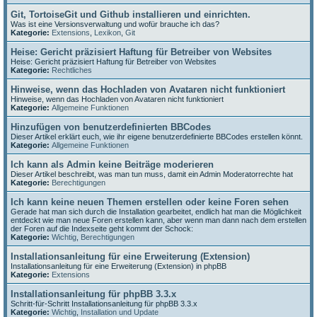
Git, TortoiseGit und Github installieren und einrichten.
Was ist eine Versionsverwaltung und wofür brauche ich das?
Kategorie:
Extensions
,
Lexikon
,
Git
Heise: Gericht präzisiert Haftung für Betreiber von Websites
Heise: Gericht präzisiert Haftung für Betreiber von Websites
Kategorie:
Rechtliches
Hinweise, wenn das Hochladen von Avataren nicht funktioniert
Hinweise, wenn das Hochladen von Avataren nicht funktioniert
Kategorie:
Allgemeine Funktionen
Hinzufügen von benutzerdefinierten BBCodes
Dieser Artikel erklärt euch, wie ihr eigene benutzerdefinierte BBCodes erstellen könnt.
Kategorie:
Allgemeine Funktionen
Ich kann als Admin keine Beiträge moderieren
Dieser Artikel beschreibt, was man tun muss, damit ein Admin Moderatorrechte hat
Kategorie:
Berechtigungen
Ich kann keine neuen Themen erstellen oder keine Foren sehen
Gerade hat man sich durch die Installation gearbeitet, endlich hat man die Möglichkeit
entdeckt wie man neue Foren erstellen kann, aber wenn man dann nach dem erstellen
der Foren auf die Indexseite geht kommt der Schock:
Kategorie:
Wichtig
,
Berechtigungen
Installationsanleitung für eine Erweiterung (Extension)
Installationsanleitung für eine Erweiterung (Extension) in phpBB
Kategorie:
Extensions
Installationsanleitung für phpBB 3.3.x
Schritt-für-Schritt Installationsanleitung für phpBB 3.3.x
Kategorie:
Wichtig
,
Installation und Update