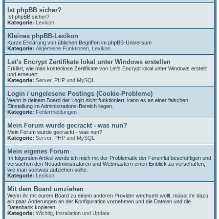
Ist phpBB sicher?
Ist phpBB sicher?
Kategorie:
Lexikon
Kleines phpBB-Lexikon
Kurze Erklärung von üblichen Begriffen im phpBB-Universum
Kategorie:
Allgemeine Funktionen
,
Lexikon
Let's Encrypt Zertifikate lokal unter Windows erstellen
Erklärt, wie man kostenlose Zertifikate von Let's Encrypt lokal unter Windows erstellt
und erneuert.
Kategorie:
Server, PHP und MySQL
Login / ungelesene Postings (Cookie-Probleme)
Wenn in deinem Board der Login nicht funktioniert, kann es an einer falschen
Einstellung im Administrations-Bereich liegen.
Kategorie:
Fehlermeldungen
Mein Forum wurde gecrackt - was nun?
Mein Forum wurde gecrackt - was nun?
Kategorie:
Server, PHP und MySQL
Mein eigenes Forum
Im folgenden Artikel werde ich mich mit der Problematik der Forenflut beschäftigen und
versuchen den Neuadministratoren und Webmastern einen Einblick zu verschaffen,
wie man soetwas aufziehen sollte.
Kategorie:
Lexikon
Mit dem Board umziehen
Wenn ihr mit eurem Board zu einem anderen Provider wechseln wollt, müsst ihr dazu
ein paar Änderungen an der Konfiguration vornehmen und die Dateien und die
Datenbank kopieren.
Kategorie:
Wichtig
,
Installation und Update