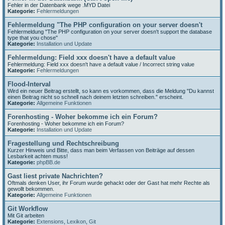
Fehler in der Datenbank wege .MYD Datei
Kategorie:
Fehlermeldungen
Fehlermeldung "The PHP configuration on your server doesn't
Fehlermeldung "The PHP configuration on your server doesn't support the database
type that you chose"
Kategorie:
Installation und Update
Fehlermeldung: Field xxx doesn't have a default value
Fehlermeldung: Field xxx doesn't have a default value / Incorrect string value
Kategorie:
Fehlermeldungen
Flood-Interval
Wird ein neuer Beitrag erstellt, so kann es vorkommen, dass die Meldung "Du kannst
einen Beitrag nicht so schnell nach deinem letzten schreiben." erscheint.
Kategorie:
Allgemeine Funktionen
Forenhosting - Woher bekomme ich ein Forum?
Forenhosting - Woher bekomme ich ein Forum?
Kategorie:
Installation und Update
Fragestellung und Rechtschreibung
Kurzer Hinweis und Bitte, dass man beim Verfassen von Beiträge auf dessen
Lesbarkeit achten muss!
Kategorie:
phpBB.de
Gast liest private Nachrichten?
Oftmals denken User, ihr Forum wurde gehackt oder der Gast hat mehr Rechte als
gewollt bekommen.
Kategorie:
Allgemeine Funktionen
Git Workflow
Mit Git arbeiten
Kategorie:
Extensions
,
Lexikon
,
Git