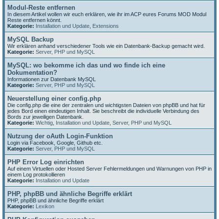
Modul-Reste entfernen
In diesem Artikel wollen wir euch erklären, wie ihr im ACP eures Forums MOD Modul
Reste entfernen könnt.
Kategorie:
Installation und Update
,
Extensions
MySQL Backup
Wir erklären anhand verschiedener Tools wie ein Datenbank-Backup gemacht wird.
Kategorie:
Server, PHP und MySQL
MySQL: wo bekomme ich das und wo finde ich eine
Dokumentation?
Informationen zur Datenbank MySQL
Kategorie:
Server, PHP und MySQL
Neuerstellung einer config.php
Die config.php die eine der zentralen und wichtigsten Dateien von phpBB und hat für
jedes Bord einen eindeutigen Inhalt. Sie beschreibt die individuelle Verbindung des
Bords zur jeweiligen Datenbank.
Kategorie:
Wichtig
,
Installation und Update
,
Server, PHP und MySQL
Nutzung der oAuth Login-Funktion
Login via Facebook, Google, Github etc.
Kategorie:
Server, PHP und MySQL
PHP Error Log einrichten
Auf einem Virtuellen oder Hosted Server Fehlermeldungen und Warnungen von PHP in
einem Log protokollieren
Kategorie:
Installation und Update
PHP, phpBB und ähnliche Begriffe erklärt
PHP, phpBB und ähnliche Begriffe erklärt
Kategorie:
Lexikon