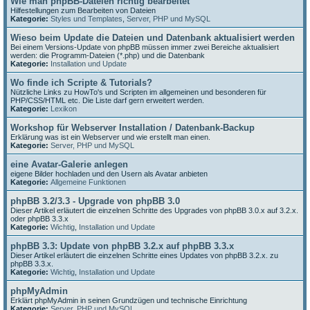
Wie man phpBB-Dateien richtig bearbeitet
Hilfestellungen zum Bearbeiten von Dateien
Kategorie:
Styles und Templates
,
Server, PHP und MySQL
Wieso beim Update die Dateien und Datenbank aktualisiert werden
Bei einem Versions-Update von phpBB müssen immer zwei Bereiche aktualisiert
werden: die Programm-Dateien (*.php) und die Datenbank
Kategorie:
Installation und Update
Wo finde ich Scripte & Tutorials?
Nützliche Links zu HowTo's und Scripten im allgemeinen und besonderen für
PHP/CSS/HTML etc. Die Liste darf gern erweitert werden.
Kategorie:
Lexikon
Workshop für Webserver Installation / Datenbank-Backup
Erklärung was ist ein Webserver und wie erstellt man einen.
Kategorie:
Server, PHP und MySQL
eine Avatar-Galerie anlegen
eigene Bilder hochladen und den Usern als Avatar anbieten
Kategorie:
Allgemeine Funktionen
phpBB 3.2/3.3 - Upgrade von phpBB 3.0
Dieser Artikel erläutert die einzelnen Schritte des Upgrades von phpBB 3.0.x auf 3.2.x.
oder phpBB 3.3.x
Kategorie:
Wichtig
,
Installation und Update
phpBB 3.3: Update von phpBB 3.2.x auf phpBB 3.3.x
Dieser Artikel erläutert die einzelnen Schritte eines Updates von phpBB 3.2.x. zu
phpBB 3.3.x.
Kategorie:
Wichtig
,
Installation und Update
phpMyAdmin
Erklärt phpMyAdmin in seinen Grundzügen und technische Einrichtung
Kategorie:
Server, PHP und MySQL