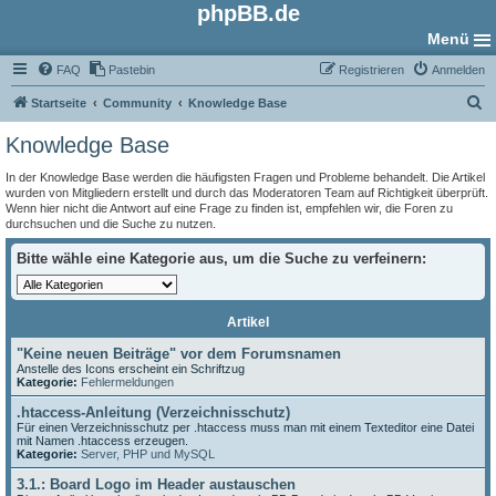
phpBB.de
Menü
FAQ
Pastebin
Registrieren
Anmelden
S
Startseite
Community
Knowledge Base
u
Knowledge Base
c
In der Knowledge Base werden die häufigsten Fragen und Probleme behandelt. Die Artikel
h
wurden von Mitgliedern erstellt und durch das Moderatoren Team auf Richtigkeit überprüft.
Wenn hier nicht die Antwort auf eine Frage zu finden ist, empfehlen wir, die Foren zu
e
durchsuchen und die Suche zu nutzen.
Bitte wähle eine Kategorie aus, um die Suche zu verfeinern:
Artikel
"Keine neuen Beiträge" vor dem Forumsnamen
Anstelle des Icons erscheint ein Schriftzug
Kategorie:
Fehlermeldungen
.htaccess-Anleitung (Verzeichnisschutz)
Für einen Verzeichnisschutz per .htaccess muss man mit einem Texteditor eine Datei
mit Namen .htaccess erzeugen.
Kategorie:
Server, PHP und MySQL
3.1.: Board Logo im Header austauschen