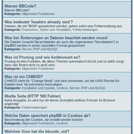
Warum BBCode?
Warum BBCode?
Kategorie:
Allgemeine Funktionen
Was bedeutet 'headers already sent'?
Dateien, die mit "BOM" gespeichert werden, geben solch eine Fehlermeldung aus.
Kategorie:
Extensions
,
Styles und Templates
,
Fehlermeldungen
Was bei Änderungen an Dateien beachtet werden muss!
Die Dateien (sowohl Sprachdateien als auch die sogenannten "Kerndateien") in
phpBB3 werden in einem speziellen Format gespeichert.
Kategorie:
Server, PHP und MySQL
Was ist Pruning und wie funktioniert es?
Pruning ist eine Funktion, die ältere Themen automatisch löscht und so dafür sorgt,
dass das Board nicht zu groß wird.
Kategorie:
Allgemeine Funktionen
Was ist ein CHMOD?
CHMOD steht für "Change Mode" und wird verwendet, um die UNIX-Rechte für
Dateien bzw. Verzeichnisse festzulegen.
Kategorie:
Installation und Update
,
Lexikon
,
Server, PHP und MySQL
Weiße Seite (HTTP 500 Fehler)
Keine Ausgabe, es wird nur ein leeres (komplett weißes) Fenster im Browser
angezeigt
Kategorie:
Fehlermeldungen
Welche Daten speichert phpBB in Cookies ab?
Beschreibung der Cookies, die erstellt werden können
Kategorie:
Allgemeine Funktionen
,
Lexikon
Welchen Sinn hat die bbcode_uid?