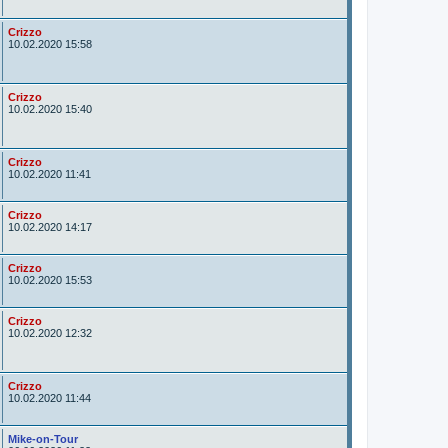
t
o
r
A
Crizzo
u
10.02.2020 15:58
t
o
r
A
Crizzo
u
10.02.2020 15:40
t
o
r
A
Crizzo
u
10.02.2020 11:41
t
o
r
A
Crizzo
u
10.02.2020 14:17
t
o
r
A
Crizzo
u
10.02.2020 15:53
t
o
r
A
Crizzo
u
10.02.2020 12:32
t
o
r
A
Crizzo
u
10.02.2020 11:44
t
o
r
A
Mike-on-Tour