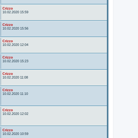
o
r
A
Crizzo
u
10.02.2020 15:59
t
o
r
A
Crizzo
u
10.02.2020 15:56
t
o
r
A
Crizzo
u
10.02.2020 12:04
t
o
r
A
Crizzo
u
10.02.2020 15:23
t
o
r
A
Crizzo
u
10.02.2020 11:08
t
o
r
A
Crizzo
u
10.02.2020 11:10
t
o
r
A
Crizzo
u
10.02.2020 12:02
t
o
r
A
Crizzo
u
10.02.2020 10:59
t