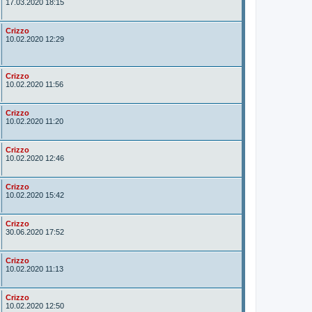
u
17.03.2020 18:15
t
o
r
A
Crizzo
u
10.02.2020 12:29
t
o
r
A
Crizzo
u
10.02.2020 11:56
t
o
r
A
Crizzo
u
10.02.2020 11:20
t
o
r
A
Crizzo
u
10.02.2020 12:46
t
o
r
A
Crizzo
u
10.02.2020 15:42
t
o
r
A
Crizzo
u
30.06.2020 17:52
t
o
r
A
Crizzo
u
10.02.2020 11:13
t
o
r
A
Crizzo
u
10.02.2020 12:50