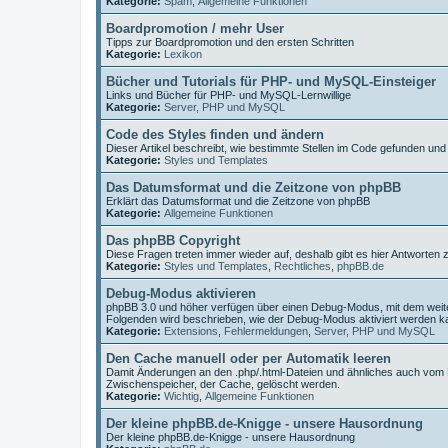
Kategorie:
Spam
,
Allgemeine Funktionen
Boardpromotion / mehr User
Tipps zur Boardpromotion und den ersten Schritten
Kategorie:
Lexikon
Bücher und Tutorials für PHP- und MySQL-Einsteiger
Links und Bücher für PHP- und MySQL-Lernwillige
Kategorie:
Server, PHP und MySQL
Code des Styles finden und ändern
Dieser Artikel beschreibt, wie bestimmte Stellen im Code gefunden un
Kategorie:
Styles und Templates
Das Datumsformat und die Zeitzone von phpBB
Erklärt das Datumsformat und die Zeitzone von phpBB
Kategorie:
Allgemeine Funktionen
Das phpBB Copyright
Diese Fragen treten immer wieder auf, deshalb gibt es hier Antworten
Kategorie:
Styles und Templates
,
Rechtliches
,
phpBB.de
Debug-Modus aktivieren
phpBB 3.0 und höher verfügen über einen Debug-Modus, mit dem wei
Folgenden wird beschrieben, wie der Debug-Modus aktiviert werden k
Kategorie:
Extensions
,
Fehlermeldungen
,
Server, PHP und MySQL
Den Cache manuell oder per Automatik leeren
Damit Änderungen an den .php/.html-Dateien und ähnliches auch vom
Zwischenspeicher, der Cache, gelöscht werden.
Kategorie:
Wichtig
,
Allgemeine Funktionen
Der kleine phpBB.de-Knigge - unsere Hausordnung
Der kleine phpBB.de-Knigge - unsere Hausordnung