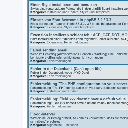
Einen Style installieren und benutzen
Styles sind runterladbare Pakete, die in dein phpBB Board installiert
Kategorie:
Installation und Update
,
Styles und Templates
Einsatz von Font Awesome in phpBB 3.2 / 3.3
Eines der neuen Features in phpBB 3.2 / 3.3 ist die Integration der Fo
Kategorie:
Extensions
,
Styles und Templates
Extension installieren schlägt fehl: ACP_CAT_DOT_M
Beim Installieren einer Extension kann folgender Fehler auftreten
Kategorie:
Extensions
,
Fehlermeldungen
Failed sending email
Wenn im Fehlerlog (Administrations-Bereich > Wartung) eine Fehlermeld
konfiguriert, offline oder schlichtweg nicht vorhanden
Kategorie:
Fehlermeldungen
Fehler in der Datenbank (Can't open file)
Fehler in der Datenbank wege .MYD Datei
Kategorie:
Fehlermeldungen
Fehlermeldung "The PHP configuration on your server 
Fehlermeldung "The PHP configuration on your server doesn't support
Kategorie:
Installation und Update
Fehlermeldung: Field xxx doesn't have a default value
Fehlermeldung: Field xxx doesn't have a default value / Incorrect strin
Kategorie:
Fehlermeldungen
Flood-Interval
Wird ein neuer Beitrag erstellt, so kann es vorkommen, dass die Meldu
schreiben." erscheint.
Kategorie:
Allgemeine Funktionen