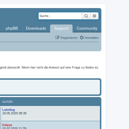
Suche
Erweiterte Such
phpBB
Downloads
Support
Community
Registrieren
Anmelden
it überprüft. Wenn hier nicht die Antwort auf eine Frage zu finden ist,
AUTOR
A
Lehrling
u
18.05.2020 08:39
t
o
r
A
Crizzo
u
10.02.2020 11:29