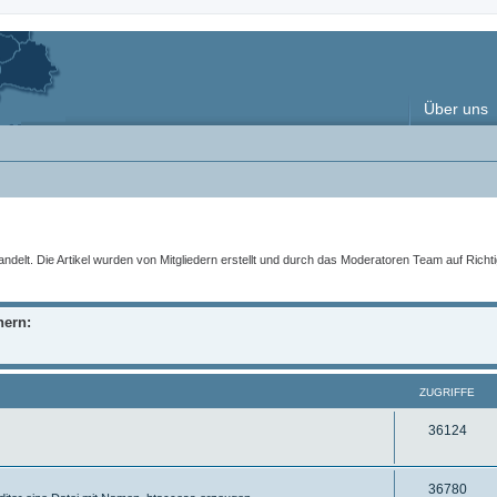
Über uns
t. Die Artikel wurden von Mitgliedern erstellt und durch das Moderatoren Team auf Richtigke
nern:
ZUGRIFFE
Z
36124
u
g
Z
36780