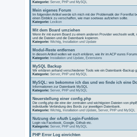
Kategorie:
Server, PHP und MySQL
Mein eigenes Forum
Im folgenden Artikel werde ich mich mit der Problematik der Forenfl
einen Einblick zu verschaffen, wie man soetwas aufziehen sollte.
Kategorie:
Lexikon
Mit dem Board umziehen
Wenn ihr mit eurem Board zu einem anderen Provider wechseln wollt, 
und die Dateien und die Datenbank kopieren.
Kategorie:
Wichtig
,
Installation und Update
Modul-Reste entfernen
In diesem Artikel wollen wir euch erklären, wie ihr im ACP eures For
Kategorie:
Installation und Update
,
Extensions
MySQL Backup
Wir erklären anhand verschiedener Tools wie ein Datenbank-Backup g
Kategorie:
Server, PHP und MySQL
MySQL: wo bekomme ich das und wo finde ich eine D
Informationen zur Datenbank MySQL
Kategorie:
Server, PHP und MySQL
Neuerstellung einer config.php
Die config.php die eine der zentralen und wichtigsten Dateien von phpBB
individuelle Verbindung des Bords zur jeweiligen Datenbank.
Kategorie:
Wichtig
,
Installation und Update
,
Server, PHP und MySQL
Nutzung der oAuth Login-Funktion
Login via Facebook, Google, Github etc.
Kategorie:
Server, PHP und MySQL
PHP Error Log einrichten