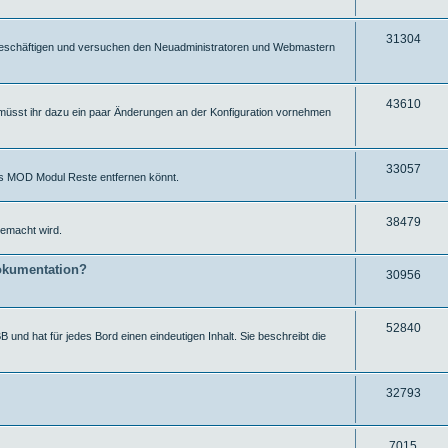
e
f
r
u
f
i
g
Z
31304
ut beschäftigen und versuchen den Neuadministratoren und Webmastern
e
f
r
u
f
i
g
Z
43610
müsst ihr dazu ein paar Änderungen an der Konfiguration vornehmen
e
f
r
u
f
i
g
e
f
Z
33057
ums MOD Modul Reste entfernen könnt.
r
f
u
i
e
g
Z
38479
emacht wird.
f
r
u
f
okumentation?
i
g
Z
30956
e
f
r
u
f
i
g
Z
52840
 und hat für jedes Bord einen eindeutigen Inhalt. Sie beschreibt die
e
f
r
u
f
i
g
Z
32793
e
f
r
u
f
i
g
Z
7015