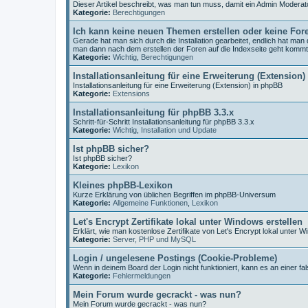
Dieser Artikel beschreibt, was man tun muss, damit ein Admin Moderat
Kategorie:
Berechtigungen
Ich kann keine neuen Themen erstellen oder keine For
Gerade hat man sich durch die Installation gearbeitet, endlich hat ma
man dann nach dem erstellen der Foren auf die Indexseite geht komm
Kategorie:
Wichtig
,
Berechtigungen
Installationsanleitung für eine Erweiterung (Extension)
Installationsanleitung für eine Erweiterung (Extension) in phpBB
Kategorie:
Extensions
Installationsanleitung für phpBB 3.3.x
Schritt-für-Schritt Installationsanleitung für phpBB 3.3.x
Kategorie:
Wichtig
,
Installation und Update
Ist phpBB sicher?
Ist phpBB sicher?
Kategorie:
Lexikon
Kleines phpBB-Lexikon
Kurze Erklärung von üblichen Begriffen im phpBB-Universum
Kategorie:
Allgemeine Funktionen
,
Lexikon
Let's Encrypt Zertifikate lokal unter Windows erstellen
Erklärt, wie man kostenlose Zertifikate von Let's Encrypt lokal unter W
Kategorie:
Server, PHP und MySQL
Login / ungelesene Postings (Cookie-Probleme)
Wenn in deinem Board der Login nicht funktioniert, kann es an einer fal
Kategorie:
Fehlermeldungen
Mein Forum wurde gecrackt - was nun?
Mein Forum wurde gecrackt - was nun?