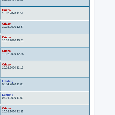
t
o
r
A
Crizzo
u
10.02.2020 11:51
t
o
r
A
Crizzo
u
10.02.2020 12:37
t
o
r
A
Crizzo
u
10.02.2020 15:51
t
o
r
A
Crizzo
u
10.02.2020 12:35
t
o
r
A
Crizzo
u
10.02.2020 11:17
t
o
r
A
Lehrling
u
03.04.2020 11:00
t
o
r
A
Lehrling
u
03.04.2020 11:02
t
o
r
A
Crizzo
u
10.02.2020 12:11
t