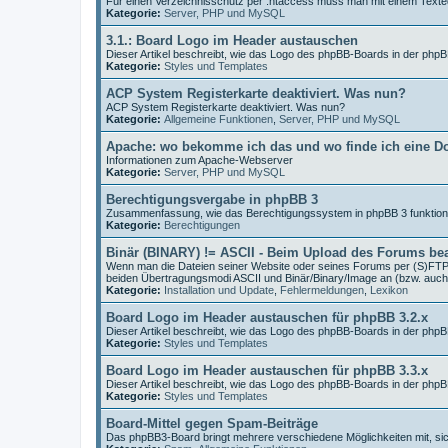
Für einen Verzeichnisschutz per .htaccess muss man mit einem Texted
Kategorie:
Server, PHP und MySQL
3.1.: Board Logo im Header austauschen
Dieser Artikel beschreibt, wie das Logo des phpBB-Boards in der php
Kategorie:
Styles und Templates
ACP System Registerkarte deaktiviert. Was nun?
ACP System Registerkarte deaktiviert. Was nun?
Kategorie:
Allgemeine Funktionen
,
Server, PHP und MySQL
Apache: wo bekomme ich das und wo finde ich eine D
Informationen zum Apache-Webserver
Kategorie:
Server, PHP und MySQL
Berechtigungsvergabe in phpBB 3
Zusammenfassung, wie das Berechtigungssystem in phpBB 3 funktioni
Kategorie:
Berechtigungen
Binär (BINARY) != ASCII - Beim Upload des Forums be
Wenn man die Dateien seiner Website oder seines Forums per (S)FTP 
beiden Übertragungsmodi ASCII und Binär/Binary/Image an (bzw. auch
Kategorie:
Installation und Update
,
Fehlermeldungen
,
Lexikon
Board Logo im Header austauschen für phpBB 3.2.x
Dieser Artikel beschreibt, wie das Logo des phpBB-Boards in der php
Kategorie:
Styles und Templates
Board Logo im Header austauschen für phpBB 3.3.x
Dieser Artikel beschreibt, wie das Logo des phpBB-Boards in der php
Kategorie:
Styles und Templates
Board-Mittel gegen Spam-Beiträge
Das phpBB3-Board bringt mehrere verschiedene Möglichkeiten mit, s