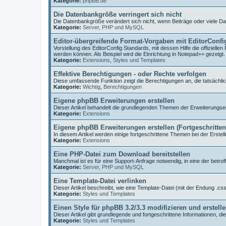
Kategorie:
phpBB.de
Die Datenbankgröße verringert sich nicht
Die Datenbankgröße verändert sich nicht, wenn Beiträge oder viele D
Kategorie:
Server, PHP und MySQL
Editor-übergreifende Format-Vorgaben mit EditorConfi
Vorstellung des EditorConfig Standards, mit dessen Hilfe die offiziell
werden können. Als Beispiel wird die Einrichtung in Notepad++ gezeigt.
Kategorie:
Extensions
,
Styles und Templates
Effektive Berechtigungen - oder Rechte verfolgen
Diese umfassende Funktion zeigt die Berechtigungen an, die tatsächlic
Kategorie:
Wichtig
,
Berechtigungen
Eigene phpBB Erweiterungen erstellen
Dieser Artikel behandelt die grundlegenden Themen der Erweiterungser
Kategorie:
Extensions
Eigene phpBB Erweiterungen erstellen (Fortgeschritte
In diesem Artikel werden einige fortgeschrittene Themen bei der Erstell
Kategorie:
Extensions
Eine PHP-Datei zum Download bereitstellen
Manchmal ist es für eine Support-Anfrage notwendig, in eine der betr
Kategorie:
Server, PHP und MySQL
Eine Template-Datei verlinken
Dieser Artikel beschreibt, wie eine Template-Datei (mit der Endung .css 
Kategorie:
Styles und Templates
Einen Style für phpBB 3.2/3.3 modifizieren und erstell
Dieser Artikel gibt grundlegende und fortgeschrittene Informationen, di
Kategorie:
Styles und Templates