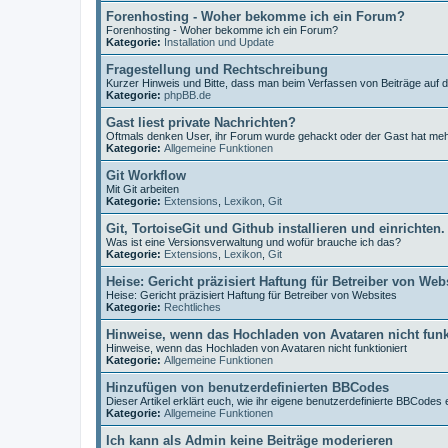
Forenhosting - Woher bekomme ich ein Forum?
Forenhosting - Woher bekomme ich ein Forum?
Kategorie:
Installation und Update
Fragestellung und Rechtschreibung
Kurzer Hinweis und Bitte, dass man beim Verfassen von Beiträge auf 
Kategorie:
phpBB.de
Gast liest private Nachrichten?
Oftmals denken User, ihr Forum wurde gehackt oder der Gast hat me
Kategorie:
Allgemeine Funktionen
Git Workflow
Mit Git arbeiten
Kategorie:
Extensions
,
Lexikon
,
Git
Git, TortoiseGit und Github installieren und einrichten.
Was ist eine Versionsverwaltung und wofür brauche ich das?
Kategorie:
Extensions
,
Lexikon
,
Git
Heise: Gericht präzisiert Haftung für Betreiber von Web
Heise: Gericht präzisiert Haftung für Betreiber von Websites
Kategorie:
Rechtliches
Hinweise, wenn das Hochladen von Avataren nicht funk
Hinweise, wenn das Hochladen von Avataren nicht funktioniert
Kategorie:
Allgemeine Funktionen
Hinzufügen von benutzerdefinierten BBCodes
Dieser Artikel erklärt euch, wie ihr eigene benutzerdefinierte BBCodes e
Kategorie:
Allgemeine Funktionen
Ich kann als Admin keine Beiträge moderieren