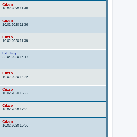
r
A
Crizzo
u
10.02.2020 11:48
t
o
r
A
Crizzo
u
10.02.2020 11:36
t
o
r
A
Crizzo
u
10.02.2020 11:39
t
o
r
A
Lehrling
u
22.04.2020 14:17
t
o
r
A
Crizzo
u
10.02.2020 14:25
t
o
r
A
Crizzo
u
10.02.2020 15:22
t
o
r
A
Crizzo
u
10.02.2020 12:25
t
o
r
A
Crizzo
u
10.02.2020 15:36
t
o
r