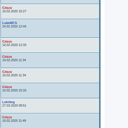
o
r
A
Crizzo
u
10.02.2020 15:27
t
o
r
A
LukeWCS
u
24.02.2020 12:44
t
o
r
A
Crizzo
u
10.02.2020 12:33
t
o
r
A
Crizzo
u
10.02.2020 11:34
t
o
r
A
Crizzo
u
10.02.2020 11:34
t
o
r
A
Crizzo
u
10.02.2020 15:33
t
o
r
A
Lehrling
u
27.03.2020 08:51
t
o
r
A
Crizzo
u
10.02.2020 11:49
t
o