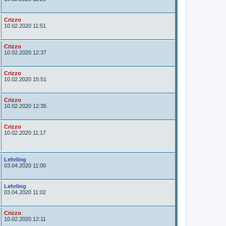
t
o
r
A
Crizzo
u
10.02.2020 11:51
t
o
r
A
Crizzo
u
10.02.2020 12:37
t
o
r
A
Crizzo
u
10.02.2020 15:51
t
o
r
A
Crizzo
u
10.02.2020 12:35
t
o
r
A
Crizzo
u
10.02.2020 11:17
t
o
r
A
Lehrling
u
03.04.2020 11:00
t
o
r
A
Lehrling
u
03.04.2020 11:02
t
o
r
A
Crizzo
u
10.02.2020 12:11
t