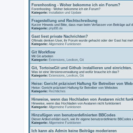
Forenhosting - Woher bekomme ich ein Forum?
Forenhosting - Woher bekomme ich ein Forum?
Kategorie:
Installation und Update
Fragestellung und Rechtschreibung
Kurzer Hinweis und Bitte, dass man beim Verfassen von Beiträge auf 
Kategorie:
phpBB.de
Gast liest private Nachrichten?
Oftmals denken User, ihr Forum wurde gehackt oder der Gast hat me
Kategorie:
Allgemeine Funktionen
Git Workflow
Mit Git arbeiten
Kategorie:
Extensions
,
Lexikon
,
Git
Git, TortoiseGit und Github installieren und einrichten.
Was ist eine Versionsverwaltung und wofür brauche ich das?
Kategorie:
Extensions
,
Lexikon
,
Git
Heise: Gericht präzisiert Haftung für Betreiber von Web
Heise: Gericht präzisiert Haftung für Betreiber von Websites
Kategorie:
Rechtliches
Hinweise, wenn das Hochladen von Avataren nicht funk
Hinweise, wenn das Hochladen von Avataren nicht funktioniert
Kategorie:
Allgemeine Funktionen
Hinzufügen von benutzerdefinierten BBCodes
Dieser Artikel erklärt euch, wie ihr eigene benutzerdefinierte BBCodes e
Kategorie:
Allgemeine Funktionen
Ich kann als Admin keine Beiträge moderieren