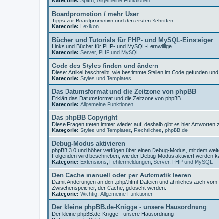
Kategorie:
Spam
,
Allgemeine Funktionen
Boardpromotion / mehr User
Tipps zur Boardpromotion und den ersten Schritten
Kategorie:
Lexikon
Bücher und Tutorials für PHP- und MySQL-Einsteiger
Links und Bücher für PHP- und MySQL-Lernwillige
Kategorie:
Server, PHP und MySQL
Code des Styles finden und ändern
Dieser Artikel beschreibt, wie bestimmte Stellen im Code gefunden un
Kategorie:
Styles und Templates
Das Datumsformat und die Zeitzone von phpBB
Erklärt das Datumsformat und die Zeitzone von phpBB
Kategorie:
Allgemeine Funktionen
Das phpBB Copyright
Diese Fragen treten immer wieder auf, deshalb gibt es hier Antworten
Kategorie:
Styles und Templates
,
Rechtliches
,
phpBB.de
Debug-Modus aktivieren
phpBB 3.0 und höher verfügen über einen Debug-Modus, mit dem wei
Folgenden wird beschrieben, wie der Debug-Modus aktiviert werden k
Kategorie:
Extensions
,
Fehlermeldungen
,
Server, PHP und MySQL
Den Cache manuell oder per Automatik leeren
Damit Änderungen an den .php/.html-Dateien und ähnliches auch vom
Zwischenspeicher, der Cache, gelöscht werden.
Kategorie:
Wichtig
,
Allgemeine Funktionen
Der kleine phpBB.de-Knigge - unsere Hausordnung
Der kleine phpBB.de-Knigge - unsere Hausordnung