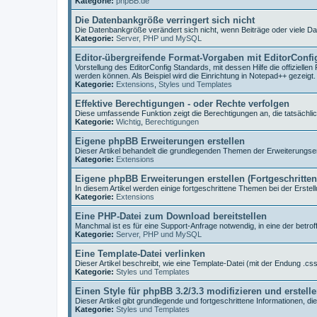
Kategorie:
phpBB.de
Die Datenbankgröße verringert sich nicht
Die Datenbankgröße verändert sich nicht, wenn Beiträge oder viele D
Kategorie:
Server, PHP und MySQL
Editor-übergreifende Format-Vorgaben mit EditorConfi
Vorstellung des EditorConfig Standards, mit dessen Hilfe die offiziell
werden können. Als Beispiel wird die Einrichtung in Notepad++ gezeigt.
Kategorie:
Extensions
,
Styles und Templates
Effektive Berechtigungen - oder Rechte verfolgen
Diese umfassende Funktion zeigt die Berechtigungen an, die tatsächlic
Kategorie:
Wichtig
,
Berechtigungen
Eigene phpBB Erweiterungen erstellen
Dieser Artikel behandelt die grundlegenden Themen der Erweiterungser
Kategorie:
Extensions
Eigene phpBB Erweiterungen erstellen (Fortgeschritte
In diesem Artikel werden einige fortgeschrittene Themen bei der Erstell
Kategorie:
Extensions
Eine PHP-Datei zum Download bereitstellen
Manchmal ist es für eine Support-Anfrage notwendig, in eine der betr
Kategorie:
Server, PHP und MySQL
Eine Template-Datei verlinken
Dieser Artikel beschreibt, wie eine Template-Datei (mit der Endung .css 
Kategorie:
Styles und Templates
Einen Style für phpBB 3.2/3.3 modifizieren und erstell
Dieser Artikel gibt grundlegende und fortgeschrittene Informationen, di
Kategorie:
Styles und Templates