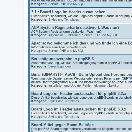
Für einen Verzeichnisschutz per .htaccess muss man mit einem Texted
Kategorie:
Server, PHP und MySQL
3.1.: Board Logo im Header austauschen
Dieser Artikel beschreibt, wie das Logo des phpBB-Boards in der php
Kategorie:
Styles und Templates
ACP System Registerkarte deaktiviert. Was nun?
ACP System Registerkarte deaktiviert. Was nun?
Kategorie:
Allgemeine Funktionen
,
Server, PHP und MySQL
Apache: wo bekomme ich das und wo finde ich eine D
Informationen zum Apache-Webserver
Kategorie:
Server, PHP und MySQL
Berechtigungsvergabe in phpBB 3
Zusammenfassung, wie das Berechtigungssystem in phpBB 3 funktioni
Kategorie:
Berechtigungen
Binär (BINARY) != ASCII - Beim Upload des Forums be
Wenn man die Dateien seiner Website oder seines Forums per (S)FTP 
beiden Übertragungsmodi ASCII und Binär/Binary/Image an (bzw. auch
Kategorie:
Installation und Update
,
Fehlermeldungen
,
Lexikon
Board Logo im Header austauschen für phpBB 3.2.x
Dieser Artikel beschreibt, wie das Logo des phpBB-Boards in der php
Kategorie:
Styles und Templates
Board Logo im Header austauschen für phpBB 3.3.x
Dieser Artikel beschreibt, wie das Logo des phpBB-Boards in der php
Kategorie:
Styles und Templates
Board-Mittel gegen Spam-Beiträge
Das phpBB3-Board bringt mehrere verschiedene Möglichkeiten mit, s