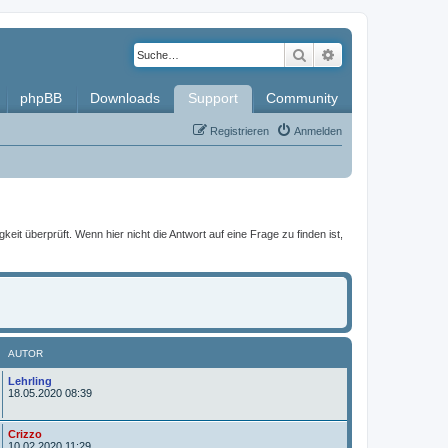
Suche
Erweiterte Such
phpBB
Downloads
Support
Community
Registrieren
Anmelden
it überprüft. Wenn hier nicht die Antwort auf eine Frage zu finden ist,
AUTOR
A
Lehrling
u
18.05.2020 08:39
t
o
r
A
Crizzo
u
10.02.2020 11:29