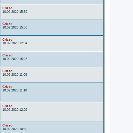
o
r
A
Crizzo
u
10.02.2020 15:59
t
o
r
A
Crizzo
u
10.02.2020 15:56
t
o
r
A
Crizzo
u
10.02.2020 12:04
t
o
r
A
Crizzo
u
10.02.2020 15:23
t
o
r
A
Crizzo
u
10.02.2020 11:08
t
o
r
A
Crizzo
u
10.02.2020 11:10
t
o
r
A
Crizzo
u
10.02.2020 12:02
t
o
r
A
Crizzo
u
10.02.2020 10:59
t