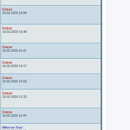
t
o
r
A
Crizzo
u
10.02.2020 15:58
t
o
r
A
Crizzo
u
10.02.2020 15:40
t
o
r
A
Crizzo
u
10.02.2020 11:41
t
o
r
A
Crizzo
u
10.02.2020 14:17
t
o
r
A
Crizzo
u
10.02.2020 15:53
t
o
r
A
Crizzo
u
10.02.2020 12:32
t
o
r
A
Crizzo
u
10.02.2020 11:44
t
o
r
A
Mike-on-Tour