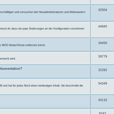
e
f
r
u
f
i
g
Z
32504
ut beschäftigen und versuchen den Neuadministratoren und Webmastern
e
f
r
u
f
i
g
Z
44945
müsst ihr dazu ein paar Änderungen an der Konfiguration vornehmen
e
f
r
u
f
i
g
e
f
Z
34450
ums MOD Modul Reste entfernen könnt.
r
f
u
i
e
g
Z
39779
emacht wird.
f
r
u
f
okumentation?
i
g
Z
32282
e
f
r
u
f
i
g
Z
54349
 und hat für jedes Bord einen eindeutigen Inhalt. Sie beschreibt die
e
f
r
u
f
i
g
Z
34116
e
f
r
u
f
i
g
Z
8242