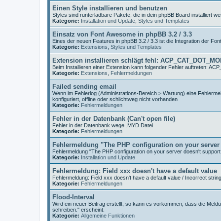
Einen Style installieren und benutzen
Styles sind runterladbare Pakete, die in dein phpBB Board installiert
Kategorie:
Installation und Update
,
Styles und Templates
Einsatz von Font Awesome in phpBB 3.2 / 3.3
Eines der neuen Features in phpBB 3.2 / 3.3 ist die Integration der Fo
Kategorie:
Extensions
,
Styles und Templates
Extension installieren schlägt fehl: ACP_CAT_DOT_M
Beim Installieren einer Extension kann folgender Fehler auftreten
Kategorie:
Extensions
,
Fehlermeldungen
Failed sending email
Wenn im Fehlerlog (Administrations-Bereich > Wartung) eine Fehlermeld
konfiguriert, offline oder schlichtweg nicht vorhanden
Kategorie:
Fehlermeldungen
Fehler in der Datenbank (Can't open file)
Fehler in der Datenbank wege .MYD Datei
Kategorie:
Fehlermeldungen
Fehlermeldung "The PHP configuration on your server 
Fehlermeldung "The PHP configuration on your server doesn't support
Kategorie:
Installation und Update
Fehlermeldung: Field xxx doesn't have a default value
Fehlermeldung: Field xxx doesn't have a default value / Incorrect strin
Kategorie:
Fehlermeldungen
Flood-Interval
Wird ein neuer Beitrag erstellt, so kann es vorkommen, dass die Meldu
schreiben." erscheint.
Kategorie:
Allgemeine Funktionen