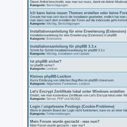
Dieser Artikel beschreibt, was man tun muss, damit ein Admin Moderat
Kategorie:
Berechtigungen
Ich kann keine neuen Themen erstellen oder keine For
Gerade hat man sich durch die Installation gearbeitet, endlich hat ma
man dann nach dem erstellen der Foren auf die Indexseite geht komm
Kategorie:
Wichtig
,
Berechtigungen
Installationsanleitung für eine Erweiterung (Extension)
Installationsanleitung für eine Erweiterung (Extension) in phpBB
Kategorie:
Extensions
Installationsanleitung für phpBB 3.3.x
Schritt-für-Schritt Installationsanleitung für phpBB 3.3.x
Kategorie:
Wichtig
,
Installation und Update
Ist phpBB sicher?
Ist phpBB sicher?
Kategorie:
Lexikon
Kleines phpBB-Lexikon
Kurze Erklärung von üblichen Begriffen im phpBB-Universum
Kategorie:
Allgemeine Funktionen
,
Lexikon
Let's Encrypt Zertifikate lokal unter Windows erstellen
Erklärt, wie man kostenlose Zertifikate von Let's Encrypt lokal unter W
Kategorie:
Server, PHP und MySQL
Login / ungelesene Postings (Cookie-Probleme)
Wenn in deinem Board der Login nicht funktioniert, kann es an einer fal
Kategorie:
Fehlermeldungen
Mein Forum wurde gecrackt - was nun?
Mein Forum wurde gecrackt - was nun?