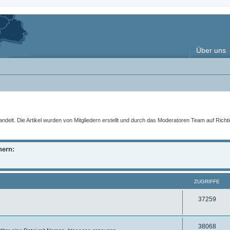
Über uns
t. Die Artikel wurden von Mitgliedern erstellt und durch das Moderatoren Team auf Richtigke
nern:
ZUGRIFFE
Z
37259
u
g
Z
38068