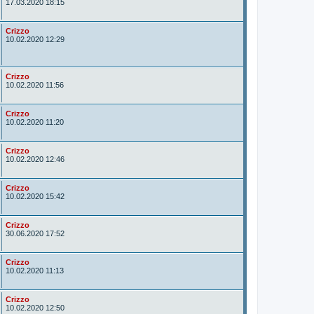
u
17.03.2020 18:15
t
o
r
A
Crizzo
u
10.02.2020 12:29
t
o
r
A
Crizzo
u
10.02.2020 11:56
t
o
r
A
Crizzo
u
10.02.2020 11:20
t
o
r
A
Crizzo
u
10.02.2020 12:46
t
o
r
A
Crizzo
u
10.02.2020 15:42
t
o
r
A
Crizzo
u
30.06.2020 17:52
t
o
r
A
Crizzo
u
10.02.2020 11:13
t
o
r
A
Crizzo
u
10.02.2020 12:50