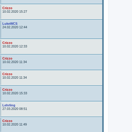
o
r
A
Crizzo
u
10.02.2020 15:27
t
o
r
A
LukeWCS
u
24.02.2020 12:44
t
o
r
A
Crizzo
u
10.02.2020 12:33
t
o
r
A
Crizzo
u
10.02.2020 11:34
t
o
r
A
Crizzo
u
10.02.2020 11:34
t
o
r
A
Crizzo
u
10.02.2020 15:33
t
o
r
A
Lehrling
u
27.03.2020 08:51
t
o
r
A
Crizzo
u
10.02.2020 11:49
t
o