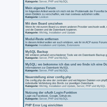
Kategorie:
Server, PHP und MySQL
Mein eigenes Forum
Im folgenden Artikel werde ich mich mit der Problematik der Forenfl
einen Einblick zu verschaffen, wie man soetwas aufziehen sollte.
Kategorie:
Lexikon
Mit dem Board umziehen
Wenn ihr mit eurem Board zu einem anderen Provider wechseln wollt, 
und die Dateien und die Datenbank kopieren.
Kategorie:
Wichtig
,
Installation und Update
Modul-Reste entfernen
In diesem Artikel wollen wir euch erklären, wie ihr im ACP eures For
Kategorie:
Installation und Update
,
Extensions
MySQL Backup
Wir erklären anhand verschiedener Tools wie ein Datenbank-Backup g
Kategorie:
Server, PHP und MySQL
MySQL: wo bekomme ich das und wo finde ich eine D
Informationen zur Datenbank MySQL
Kategorie:
Server, PHP und MySQL
Neuerstellung einer config.php
Die config.php die eine der zentralen und wichtigsten Dateien von phpBB
individuelle Verbindung des Bords zur jeweiligen Datenbank.
Kategorie:
Wichtig
,
Installation und Update
,
Server, PHP und MySQL
Nutzung der oAuth Login-Funktion
Login via Facebook, Google, Github etc.
Kategorie:
Server, PHP und MySQL
PHP Error Log einrichten