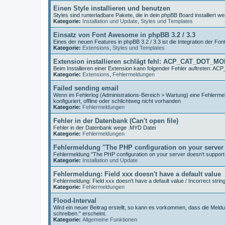
Einen Style installieren und benutzen
Styles sind runterladbare Pakete, die in dein phpBB Board installiert
Kategorie:
Installation und Update
,
Styles und Templates
Einsatz von Font Awesome in phpBB 3.2 / 3.3
Eines der neuen Features in phpBB 3.2 / 3.3 ist die Integration der Fo
Kategorie:
Extensions
,
Styles und Templates
Extension installieren schlägt fehl: ACP_CAT_DOT_M
Beim Installieren einer Extension kann folgender Fehler auftreten
Kategorie:
Extensions
,
Fehlermeldungen
Failed sending email
Wenn im Fehlerlog (Administrations-Bereich > Wartung) eine Fehlermeld
konfiguriert, offline oder schlichtweg nicht vorhanden
Kategorie:
Fehlermeldungen
Fehler in der Datenbank (Can't open file)
Fehler in der Datenbank wege .MYD Datei
Kategorie:
Fehlermeldungen
Fehlermeldung "The PHP configuration on your server 
Fehlermeldung "The PHP configuration on your server doesn't support
Kategorie:
Installation und Update
Fehlermeldung: Field xxx doesn't have a default value
Fehlermeldung: Field xxx doesn't have a default value / Incorrect strin
Kategorie:
Fehlermeldungen
Flood-Interval
Wird ein neuer Beitrag erstellt, so kann es vorkommen, dass die Meldu
schreiben." erscheint.
Kategorie:
Allgemeine Funktionen