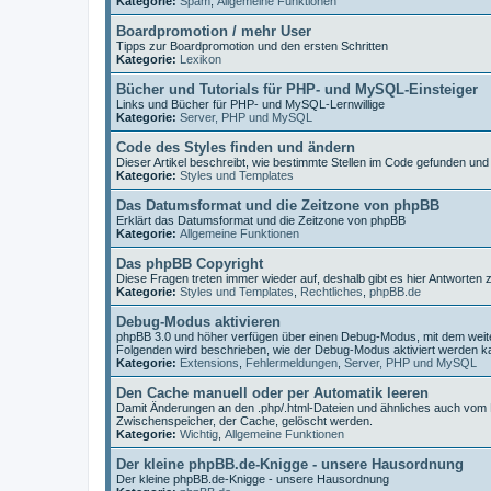
Kategorie:
Spam
,
Allgemeine Funktionen
Boardpromotion / mehr User
Tipps zur Boardpromotion und den ersten Schritten
Kategorie:
Lexikon
Bücher und Tutorials für PHP- und MySQL-Einsteiger
Links und Bücher für PHP- und MySQL-Lernwillige
Kategorie:
Server, PHP und MySQL
Code des Styles finden und ändern
Dieser Artikel beschreibt, wie bestimmte Stellen im Code gefunden un
Kategorie:
Styles und Templates
Das Datumsformat und die Zeitzone von phpBB
Erklärt das Datumsformat und die Zeitzone von phpBB
Kategorie:
Allgemeine Funktionen
Das phpBB Copyright
Diese Fragen treten immer wieder auf, deshalb gibt es hier Antworten
Kategorie:
Styles und Templates
,
Rechtliches
,
phpBB.de
Debug-Modus aktivieren
phpBB 3.0 und höher verfügen über einen Debug-Modus, mit dem wei
Folgenden wird beschrieben, wie der Debug-Modus aktiviert werden k
Kategorie:
Extensions
,
Fehlermeldungen
,
Server, PHP und MySQL
Den Cache manuell oder per Automatik leeren
Damit Änderungen an den .php/.html-Dateien und ähnliches auch vom
Zwischenspeicher, der Cache, gelöscht werden.
Kategorie:
Wichtig
,
Allgemeine Funktionen
Der kleine phpBB.de-Knigge - unsere Hausordnung
Der kleine phpBB.de-Knigge - unsere Hausordnung