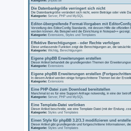
Kategorie:
phpBB.de
Die Datenbankgröße verringert sich nicht
Die Datenbankgröße verändert sich nicht, wenn Beiträge oder viele D
Kategorie:
Server, PHP und MySQL
Editor-übergreifende Format-Vorgaben mit EditorConfi
Vorstellung des EditorConfig Standards, mit dessen Hilfe die offiziell
werden können. Als Beispiel wird die Einrichtung in Notepad++ gezeigt.
Kategorie:
Extensions
,
Styles und Templates
Effektive Berechtigungen - oder Rechte verfolgen
Diese umfassende Funktion zeigt die Berechtigungen an, die tatsächlic
Kategorie:
Wichtig
,
Berechtigungen
Eigene phpBB Erweiterungen erstellen
Dieser Artikel behandelt die grundlegenden Themen der Erweiterungser
Kategorie:
Extensions
Eigene phpBB Erweiterungen erstellen (Fortgeschritte
In diesem Artikel werden einige fortgeschrittene Themen bei der Erstell
Kategorie:
Extensions
Eine PHP-Datei zum Download bereitstellen
Manchmal ist es für eine Support-Anfrage notwendig, in eine der betr
Kategorie:
Server, PHP und MySQL
Eine Template-Datei verlinken
Dieser Artikel beschreibt, wie eine Template-Datei (mit der Endung .css 
Kategorie:
Styles und Templates
Einen Style für phpBB 3.2/3.3 modifizieren und erstell
Dieser Artikel gibt grundlegende und fortgeschrittene Informationen, di
Kategorie:
Styles und Templates