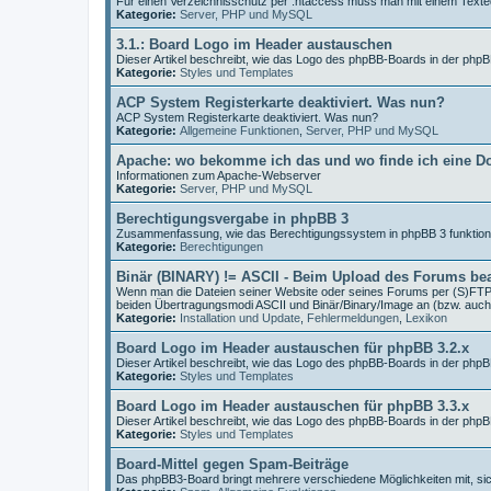
Für einen Verzeichnisschutz per .htaccess muss man mit einem Texted
Kategorie:
Server, PHP und MySQL
3.1.: Board Logo im Header austauschen
Dieser Artikel beschreibt, wie das Logo des phpBB-Boards in der php
Kategorie:
Styles und Templates
ACP System Registerkarte deaktiviert. Was nun?
ACP System Registerkarte deaktiviert. Was nun?
Kategorie:
Allgemeine Funktionen
,
Server, PHP und MySQL
Apache: wo bekomme ich das und wo finde ich eine D
Informationen zum Apache-Webserver
Kategorie:
Server, PHP und MySQL
Berechtigungsvergabe in phpBB 3
Zusammenfassung, wie das Berechtigungssystem in phpBB 3 funktioni
Kategorie:
Berechtigungen
Binär (BINARY) != ASCII - Beim Upload des Forums be
Wenn man die Dateien seiner Website oder seines Forums per (S)FTP 
beiden Übertragungsmodi ASCII und Binär/Binary/Image an (bzw. auch
Kategorie:
Installation und Update
,
Fehlermeldungen
,
Lexikon
Board Logo im Header austauschen für phpBB 3.2.x
Dieser Artikel beschreibt, wie das Logo des phpBB-Boards in der php
Kategorie:
Styles und Templates
Board Logo im Header austauschen für phpBB 3.3.x
Dieser Artikel beschreibt, wie das Logo des phpBB-Boards in der php
Kategorie:
Styles und Templates
Board-Mittel gegen Spam-Beiträge
Das phpBB3-Board bringt mehrere verschiedene Möglichkeiten mit, s