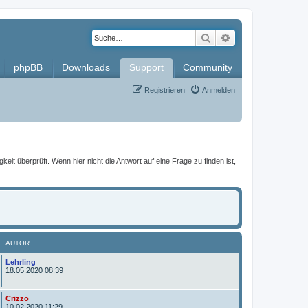
Suche
Erweiterte Such
phpBB
Downloads
Support
Community
Registrieren
Anmelden
it überprüft. Wenn hier nicht die Antwort auf eine Frage zu finden ist,
AUTOR
A
Lehrling
u
18.05.2020 08:39
t
o
r
A
Crizzo
u
10.02.2020 11:29