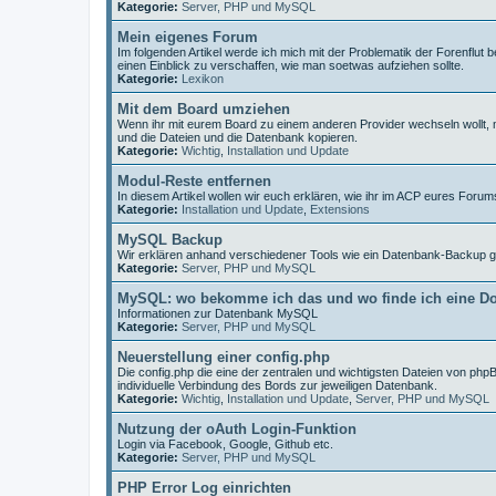
Kategorie:
Server, PHP und MySQL
Mein eigenes Forum
Im folgenden Artikel werde ich mich mit der Problematik der Forenfl
einen Einblick zu verschaffen, wie man soetwas aufziehen sollte.
Kategorie:
Lexikon
Mit dem Board umziehen
Wenn ihr mit eurem Board zu einem anderen Provider wechseln wollt, 
und die Dateien und die Datenbank kopieren.
Kategorie:
Wichtig
,
Installation und Update
Modul-Reste entfernen
In diesem Artikel wollen wir euch erklären, wie ihr im ACP eures For
Kategorie:
Installation und Update
,
Extensions
MySQL Backup
Wir erklären anhand verschiedener Tools wie ein Datenbank-Backup g
Kategorie:
Server, PHP und MySQL
MySQL: wo bekomme ich das und wo finde ich eine D
Informationen zur Datenbank MySQL
Kategorie:
Server, PHP und MySQL
Neuerstellung einer config.php
Die config.php die eine der zentralen und wichtigsten Dateien von phpBB
individuelle Verbindung des Bords zur jeweiligen Datenbank.
Kategorie:
Wichtig
,
Installation und Update
,
Server, PHP und MySQL
Nutzung der oAuth Login-Funktion
Login via Facebook, Google, Github etc.
Kategorie:
Server, PHP und MySQL
PHP Error Log einrichten