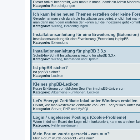
Dieser Artikel beschreibt, was man tun muss, damit ein Admin Moderat
Kategorie:
Berechtigungen
Ich kann keine neuen Themen erstellen oder keine For
Gerade hat man sich durch die Installation gearbeitet, endlich hat ma
man dann nach dem erstellen der Foren auf die Indexseite geht komm
Kategorie:
Wichtig
,
Berechtigungen
Installationsanleitung für eine Erweiterung (Extension)
Installationsanleitung für eine Erweiterung (Extension) in phpBB
Kategorie:
Extensions
Installationsanleitung für phpBB 3.3.x
Schritt-für-Schritt Installationsanleitung für phpBB 3.3.x
Kategorie:
Wichtig
,
Installation und Update
Ist phpBB sicher?
Ist phpBB sicher?
Kategorie:
Lexikon
Kleines phpBB-Lexikon
Kurze Erklärung von üblichen Begriffen im phpBB-Universum
Kategorie:
Allgemeine Funktionen
,
Lexikon
Let's Encrypt Zertifikate lokal unter Windows erstellen
Erklärt, wie man kostenlose Zertifikate von Let's Encrypt lokal unter W
Kategorie:
Server, PHP und MySQL
Login / ungelesene Postings (Cookie-Probleme)
Wenn in deinem Board der Login nicht funktioniert, kann es an einer fal
Kategorie:
Fehlermeldungen
Mein Forum wurde gecrackt - was nun?
Mein Forum wurde gecrackt - was nun?