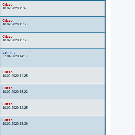
r
A
Crizzo
u
10.02.2020 11:48
t
o
r
A
Crizzo
u
10.02.2020 11:36
t
o
r
A
Crizzo
u
10.02.2020 11:39
t
o
r
A
Lehrling
u
22.04.2020 14:17
t
o
r
A
Crizzo
u
10.02.2020 14:25
t
o
r
A
Crizzo
u
10.02.2020 15:22
t
o
r
A
Crizzo
u
10.02.2020 12:25
t
o
r
A
Crizzo
u
10.02.2020 15:36
t
o
r