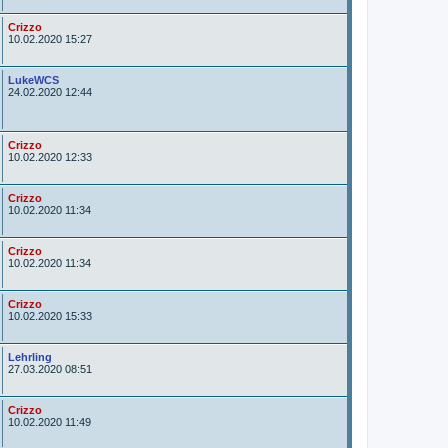
o
r
A
Crizzo
u
10.02.2020 15:27
t
o
r
A
LukeWCS
u
24.02.2020 12:44
t
o
r
A
Crizzo
u
10.02.2020 12:33
t
o
r
A
Crizzo
u
10.02.2020 11:34
t
o
r
A
Crizzo
u
10.02.2020 11:34
t
o
r
A
Crizzo
u
10.02.2020 15:33
t
o
r
A
Lehrling
u
27.03.2020 08:51
t
o
r
A
Crizzo
u
10.02.2020 11:49
t
o