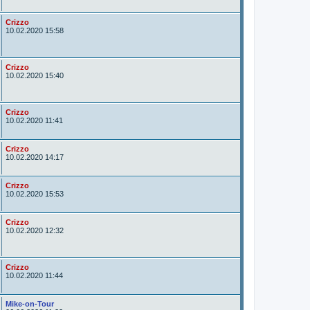
t
o
r
A
Crizzo
u
10.02.2020 15:58
t
o
r
A
Crizzo
u
10.02.2020 15:40
t
o
r
A
Crizzo
u
10.02.2020 11:41
t
o
r
A
Crizzo
u
10.02.2020 14:17
t
o
r
A
Crizzo
u
10.02.2020 15:53
t
o
r
A
Crizzo
u
10.02.2020 12:32
t
o
r
A
Crizzo
u
10.02.2020 11:44
t
o
r
A
Mike-on-Tour