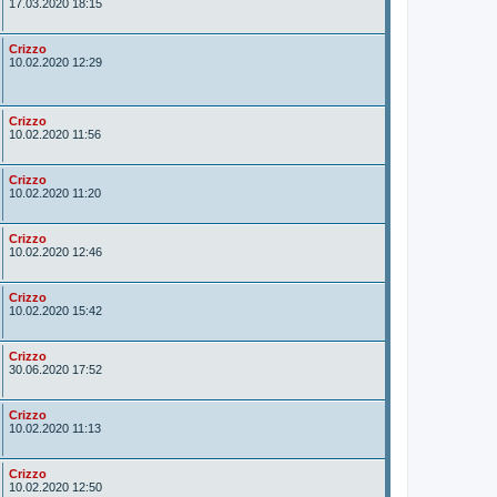
u
17.03.2020 18:15
t
o
r
A
Crizzo
u
10.02.2020 12:29
t
o
r
A
Crizzo
u
10.02.2020 11:56
t
o
r
A
Crizzo
u
10.02.2020 11:20
t
o
r
A
Crizzo
u
10.02.2020 12:46
t
o
r
A
Crizzo
u
10.02.2020 15:42
t
o
r
A
Crizzo
u
30.06.2020 17:52
t
o
r
A
Crizzo
u
10.02.2020 11:13
t
o
r
A
Crizzo
u
10.02.2020 12:50