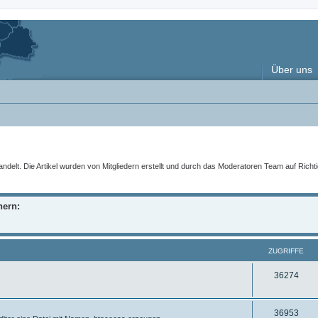
Über uns
t. Die Artikel wurden von Mitgliedern erstellt und durch das Moderatoren Team auf Richtigke
nern:
ZUGRIFFE
Z
36274
u
g
Z
36953