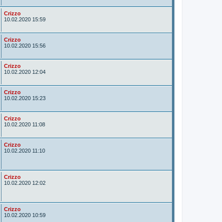
o
r
A
Crizzo
u
10.02.2020 15:59
t
o
r
A
Crizzo
u
10.02.2020 15:56
t
o
r
A
Crizzo
u
10.02.2020 12:04
t
o
r
A
Crizzo
u
10.02.2020 15:23
t
o
r
A
Crizzo
u
10.02.2020 11:08
t
o
r
A
Crizzo
u
10.02.2020 11:10
t
o
r
A
Crizzo
u
10.02.2020 12:02
t
o
r
A
Crizzo
u
10.02.2020 10:59
t