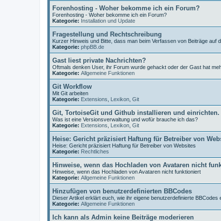
Forenhosting - Woher bekomme ich ein Forum?
Forenhosting - Woher bekomme ich ein Forum?
Kategorie:
Installation und Update
Fragestellung und Rechtschreibung
Kurzer Hinweis und Bitte, dass man beim Verfassen von Beiträge auf 
Kategorie:
phpBB.de
Gast liest private Nachrichten?
Oftmals denken User, ihr Forum wurde gehackt oder der Gast hat me
Kategorie:
Allgemeine Funktionen
Git Workflow
Mit Git arbeiten
Kategorie:
Extensions
,
Lexikon
,
Git
Git, TortoiseGit und Github installieren und einrichten.
Was ist eine Versionsverwaltung und wofür brauche ich das?
Kategorie:
Extensions
,
Lexikon
,
Git
Heise: Gericht präzisiert Haftung für Betreiber von Web
Heise: Gericht präzisiert Haftung für Betreiber von Websites
Kategorie:
Rechtliches
Hinweise, wenn das Hochladen von Avataren nicht funk
Hinweise, wenn das Hochladen von Avataren nicht funktioniert
Kategorie:
Allgemeine Funktionen
Hinzufügen von benutzerdefinierten BBCodes
Dieser Artikel erklärt euch, wie ihr eigene benutzerdefinierte BBCodes e
Kategorie:
Allgemeine Funktionen
Ich kann als Admin keine Beiträge moderieren