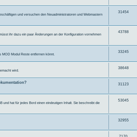
e
f
r
u
f
i
g
Z
31454
ut beschäftigen und versuchen den Neuadministratoren und Webmastern
e
f
r
u
f
i
g
Z
43788
müsst ihr dazu ein paar Änderungen an der Konfiguration vornehmen
e
f
r
u
f
i
g
e
f
Z
33245
ums MOD Modul Reste entfernen könnt.
r
f
u
i
e
g
Z
38648
emacht wird.
f
r
u
f
okumentation?
i
g
Z
31123
e
f
r
u
f
i
g
Z
53045
 und hat für jedes Bord einen eindeutigen Inhalt. Sie beschreibt die
e
f
r
u
f
i
g
Z
32955
e
f
r
u
f
i
g
Z
7170