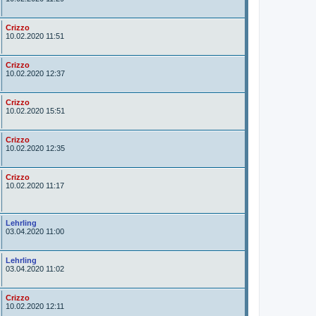
t
o
r
A
Crizzo
u
10.02.2020 11:51
t
o
r
A
Crizzo
u
10.02.2020 12:37
t
o
r
A
Crizzo
u
10.02.2020 15:51
t
o
r
A
Crizzo
u
10.02.2020 12:35
t
o
r
A
Crizzo
u
10.02.2020 11:17
t
o
r
A
Lehrling
u
03.04.2020 11:00
t
o
r
A
Lehrling
u
03.04.2020 11:02
t
o
r
A
Crizzo
u
10.02.2020 12:11
t