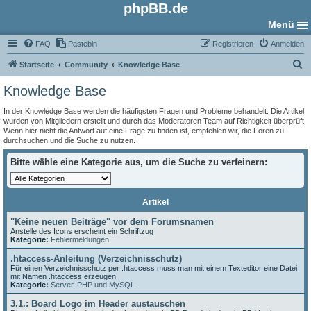
phpBB.de
Menü
FAQ
Pastebin
Registrieren
Anmelden
S
Startseite
Community
Knowledge Base
u
Knowledge Base
c
In der Knowledge Base werden die häufigsten Fragen und Probleme behandelt. Die Artikel
h
wurden von Mitgliedern erstellt und durch das Moderatoren Team auf Richtigkeit überprüft.
Wenn hier nicht die Antwort auf eine Frage zu finden ist, empfehlen wir, die Foren zu
e
durchsuchen und die Suche zu nutzen.
Bitte wähle eine Kategorie aus, um die Suche zu verfeinern:
Artikel
"Keine neuen Beiträge" vor dem Forumsnamen
Anstelle des Icons erscheint ein Schriftzug
Kategorie:
Fehlermeldungen
.htaccess-Anleitung (Verzeichnisschutz)
Für einen Verzeichnisschutz per .htaccess muss man mit einem Texteditor eine Datei
mit Namen .htaccess erzeugen.
Kategorie:
Server, PHP und MySQL
3.1.: Board Logo im Header austauschen