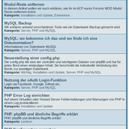
Modul-Reste entfernen
In diesem Artikel wollen wir euch erklären, wie ihr im ACP eures Forums MOD Modul
Reste entfernen könnt.
Kategorie:
Installation und Update
,
Extensions
MySQL Backup
Wir erklären anhand verschiedener Tools wie ein Datenbank-Backup gemacht wird.
Kategorie:
Server, PHP und MySQL
MySQL: wo bekomme ich das und wo finde ich eine
Dokumentation?
Informationen zur Datenbank MySQL
Kategorie:
Server, PHP und MySQL
Neuerstellung einer config.php
Die config.php die eine der zentralen und wichtigsten Dateien von phpBB und hat für
jedes Bord einen eindeutigen Inhalt. Sie beschreibt die individuelle Verbindung des
Bords zur jeweiligen Datenbank.
Kategorie:
Wichtig
,
Installation und Update
,
Server, PHP und MySQL
Nutzung der oAuth Login-Funktion
Login via Facebook, Google, Github etc.
Kategorie:
Server, PHP und MySQL
PHP Error Log einrichten
Auf einem Virtuellen oder Hosted Server Fehlermeldungen und Warnungen von PHP in
einem Log protokollieren
Kategorie:
Installation und Update
PHP, phpBB und ähnliche Begriffe erklärt
PHP, phpBB und ähnliche Begriffe erklärt
Kategorie:
Lexikon