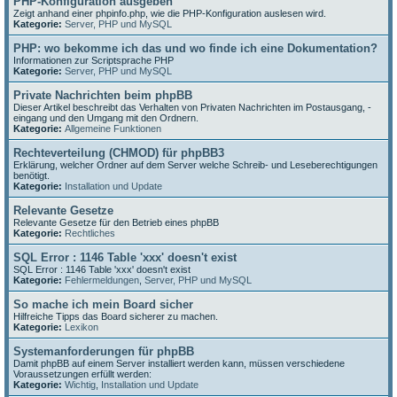
PHP-Konfiguration ausgeben
Zeigt anhand einer phpinfo.php, wie die PHP-Konfiguration auslesen wird.
Kategorie:
Server, PHP und MySQL
PHP: wo bekomme ich das und wo finde ich eine Dokumentation?
Informationen zur Scriptsprache PHP
Kategorie:
Server, PHP und MySQL
Private Nachrichten beim phpBB
Dieser Artikel beschreibt das Verhalten von Privaten Nachrichten im Postausgang, -
eingang und den Umgang mit den Ordnern.
Kategorie:
Allgemeine Funktionen
Rechteverteilung (CHMOD) für phpBB3
Erklärung, welcher Ordner auf dem Server welche Schreib- und Leseberechtigungen
benötigt.
Kategorie:
Installation und Update
Relevante Gesetze
Relevante Gesetze für den Betrieb eines phpBB
Kategorie:
Rechtliches
SQL Error : 1146 Table 'xxx' doesn't exist
SQL Error : 1146 Table 'xxx' doesn't exist
Kategorie:
Fehlermeldungen
,
Server, PHP und MySQL
So mache ich mein Board sicher
Hilfreiche Tipps das Board sicherer zu machen.
Kategorie:
Lexikon
Systemanforderungen für phpBB
Damit phpBB auf einem Server installiert werden kann, müssen verschiedene
Voraussetzungen erfüllt werden:
Kategorie:
Wichtig
,
Installation und Update