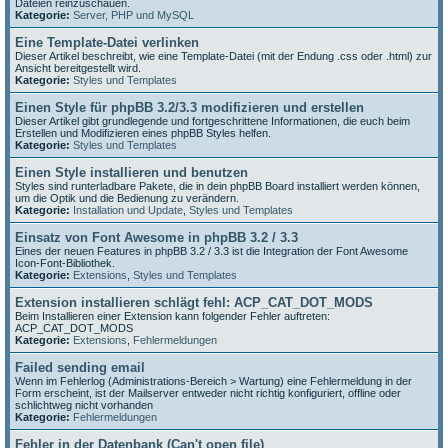
Dateien reinzuschauen.
Kategorie:
Server, PHP und MySQL
Eine Template-Datei verlinken
Dieser Artikel beschreibt, wie eine Template-Datei (mit der Endung .css oder .html) zur
Ansicht bereitgestellt wird.
Kategorie:
Styles und Templates
Einen Style für phpBB 3.2/3.3 modifizieren und erstellen
Dieser Artikel gibt grundlegende und fortgeschrittene Informationen, die euch beim
Erstellen und Modifizieren eines phpBB Styles helfen.
Kategorie:
Styles und Templates
Einen Style installieren und benutzen
Styles sind runterladbare Pakete, die in dein phpBB Board installiert werden können,
um die Optik und die Bedienung zu verändern.
Kategorie:
Installation und Update
,
Styles und Templates
Einsatz von Font Awesome in phpBB 3.2 / 3.3
Eines der neuen Features in phpBB 3.2 / 3.3 ist die Integration der Font Awesome
Icon-Font-Bibliothek.
Kategorie:
Extensions
,
Styles und Templates
Extension installieren schlägt fehl: ACP_CAT_DOT_MODS
Beim Installieren einer Extension kann folgender Fehler auftreten:
ACP_CAT_DOT_MODS
Kategorie:
Extensions
,
Fehlermeldungen
Failed sending email
Wenn im Fehlerlog (Administrations-Bereich > Wartung) eine Fehlermeldung in der
Form erscheint, ist der Mailserver entweder nicht richtig konfiguriert, offline oder
schlichtweg nicht vorhanden
Kategorie:
Fehlermeldungen
Fehler in der Datenbank (Can't open file)