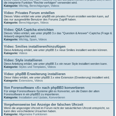
die integrierte Funktion "Rechte verfolgen" verwendet wird.
Kategorie:
Wichtig
,
Berechtigungen
,
Videos
Video: Privates Forum erstellen
Dieses Video erklärt wie unter phpBB ein privates Forum erstellen werden kann, auf
das nur ausgewählte Benutzer des Forums Zugriff haben.
Kategorie:
Berechtigungen
,
Videos
Video: Q&A Captcha einrichten
Dieses Video erklärt, wie unter phpBB 3.x das "Question & Answer"-Captcha (Frage &
Antwort) eingerichtet wird.
Kategorie:
Wichtig
,
Spam
,
Videos
Video: Smilies installieren/hinzufügen
Diese Anleitung erklärt, wie unter phpBB 3.x neue Smilies installiert werden können.
Kategorie:
Videos
Video: Style installieren
Diese Anleitung erklärt, wie unter phpBB 3.x ein neuer Style installiert werden kann.
Kategorie:
Styles und Templates
,
Videos
Video: phpBB Erweiterung installieren
Diese Video erklärt, wie unter phpBB 3.x eine Extension (Erweiterung) installiert wird.
Kategorie:
Extensions
,
Videos
Von Forensoftware »X« nach phpBB3 konvertieren
Für einige Forensoftware-Systeme gibt es Konverter, um die Daten der alten
Forensoftware in ein phpBB3 zu importieren.
Kategorie:
Installation und Update
,
Konvertieren
Vorgehensweise bei Anzeige der falschen Uhrzeit
Wenn die angezeigte Uhrzeit im Forum nicht der tatsächlichen Uhrzeit entspricht, so
kann dies verschiedene Ursachen haben.
Kategorie:
Allgemeine Funktionen