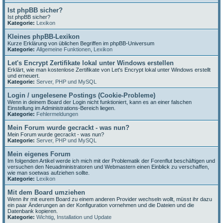
Ist phpBB sicher?
Ist phpBB sicher?
Kategorie:
Lexikon
Kleines phpBB-Lexikon
Kurze Erklärung von üblichen Begriffen im phpBB-Universum
Kategorie:
Allgemeine Funktionen
,
Lexikon
Let's Encrypt Zertifikate lokal unter Windows erstellen
Erklärt, wie man kostenlose Zertifikate von Let's Encrypt lokal unter Windows erstellt
und erneuert.
Kategorie:
Server, PHP und MySQL
Login / ungelesene Postings (Cookie-Probleme)
Wenn in deinem Board der Login nicht funktioniert, kann es an einer falschen
Einstellung im Administrations-Bereich liegen.
Kategorie:
Fehlermeldungen
Mein Forum wurde gecrackt - was nun?
Mein Forum wurde gecrackt - was nun?
Kategorie:
Server, PHP und MySQL
Mein eigenes Forum
Im folgenden Artikel werde ich mich mit der Problematik der Forenflut beschäftigen und
versuchen den Neuadministratoren und Webmastern einen Einblick zu verschaffen,
wie man soetwas aufziehen sollte.
Kategorie:
Lexikon
Mit dem Board umziehen
Wenn ihr mit eurem Board zu einem anderen Provider wechseln wollt, müsst ihr dazu
ein paar Änderungen an der Konfiguration vornehmen und die Dateien und die
Datenbank kopieren.
Kategorie:
Wichtig
,
Installation und Update