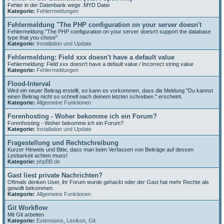
Fehler in der Datenbank wege .MYD Datei
Kategorie:
Fehlermeldungen
Fehlermeldung "The PHP configuration on your server doesn't
Fehlermeldung "The PHP configuration on your server doesn't support the database
type that you chose"
Kategorie:
Installation und Update
Fehlermeldung: Field xxx doesn't have a default value
Fehlermeldung: Field xxx doesn't have a default value / Incorrect string value
Kategorie:
Fehlermeldungen
Flood-Interval
Wird ein neuer Beitrag erstellt, so kann es vorkommen, dass die Meldung "Du kannst
einen Beitrag nicht so schnell nach deinem letzten schreiben." erscheint.
Kategorie:
Allgemeine Funktionen
Forenhosting - Woher bekomme ich ein Forum?
Forenhosting - Woher bekomme ich ein Forum?
Kategorie:
Installation und Update
Fragestellung und Rechtschreibung
Kurzer Hinweis und Bitte, dass man beim Verfassen von Beiträge auf dessen
Lesbarkeit achten muss!
Kategorie:
phpBB.de
Gast liest private Nachrichten?
Oftmals denken User, ihr Forum wurde gehackt oder der Gast hat mehr Rechte als
gewollt bekommen.
Kategorie:
Allgemeine Funktionen
Git Workflow
Mit Git arbeiten
Kategorie:
Extensions
,
Lexikon
,
Git