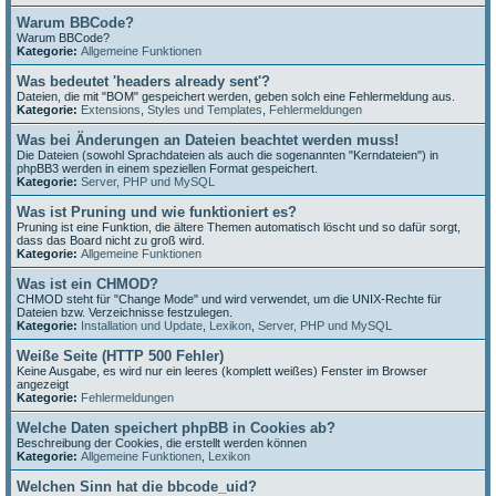
Warum BBCode?
Warum BBCode?
Kategorie:
Allgemeine Funktionen
Was bedeutet 'headers already sent'?
Dateien, die mit "BOM" gespeichert werden, geben solch eine Fehlermeldung aus.
Kategorie:
Extensions
,
Styles und Templates
,
Fehlermeldungen
Was bei Änderungen an Dateien beachtet werden muss!
Die Dateien (sowohl Sprachdateien als auch die sogenannten "Kerndateien") in
phpBB3 werden in einem speziellen Format gespeichert.
Kategorie:
Server, PHP und MySQL
Was ist Pruning und wie funktioniert es?
Pruning ist eine Funktion, die ältere Themen automatisch löscht und so dafür sorgt,
dass das Board nicht zu groß wird.
Kategorie:
Allgemeine Funktionen
Was ist ein CHMOD?
CHMOD steht für "Change Mode" und wird verwendet, um die UNIX-Rechte für
Dateien bzw. Verzeichnisse festzulegen.
Kategorie:
Installation und Update
,
Lexikon
,
Server, PHP und MySQL
Weiße Seite (HTTP 500 Fehler)
Keine Ausgabe, es wird nur ein leeres (komplett weißes) Fenster im Browser
angezeigt
Kategorie:
Fehlermeldungen
Welche Daten speichert phpBB in Cookies ab?
Beschreibung der Cookies, die erstellt werden können
Kategorie:
Allgemeine Funktionen
,
Lexikon
Welchen Sinn hat die bbcode_uid?