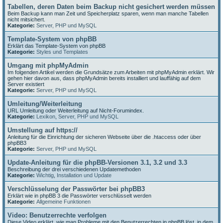
Tabellen, deren Daten beim Backup nicht gesichert werden müssen
Beim Backup kann man Zeit und Speicherplatz sparen, wenn man manche Tabellen
nicht mitsichert.
Kategorie:
Server, PHP und MySQL
Template-System von phpBB
Erklärt das Template-System von phpBB
Kategorie:
Styles und Templates
Umgang mit phpMyAdmin
Im folgenden Artikel werden die Grundsätze zum Arbeiten mit phpMyAdmin erklärt. Wir
gehen hier davon aus, dass phpMyAdmin bereits installiert und lauffähig auf dem
Server existiert
Kategorie:
Server, PHP und MySQL
Umleitung/Weiterleitung
URL Umleitung oder Weiterleitung auf Nicht-Forumindex.
Kategorie:
Lexikon
,
Server, PHP und MySQL
Umstellung auf https://
Anleitung für die Einrichtung der sicheren Webseite über die .htaccess oder über
phpBB3
Kategorie:
Server, PHP und MySQL
Update-Anleitung für die phpBB-Versionen 3.1, 3.2 und 3.3
Beschreibung der drei verschiedenen Updatemethoden
Kategorie:
Wichtig
,
Installation und Update
Verschlüsselung der Passwörter bei phpBB3
Erklärt wie in phpBB 3 die Passwörter verschlüsselt werden
Kategorie:
Allgemeine Funktionen
Video: Benutzerrechte verfolgen
Diese Video erklärt, wie man Probleme mit den Benutzerrechten in phpBB löst, in dem