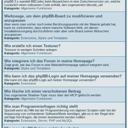
phpBB 3.x wandelt BBCodes beim Abspeichern in eine Zwischenversion um, welche
zusätzlich einen seltsamen Code enthält, den sogenannten bbcode_uid
Kategorie:
Allgemeine Funktionen
Werkzeuge, um dein phpBB-Board zu modifizieren und
anzupassen
Aber wenn man vorher noch keine Berührungspunkte mit der Materie gehabt hat,
kann es vorkommen, dass einem manche Software fehlt, um diesen
Installationsvorgang durchzuführen oder aber sein Board seinen Wünschen
anzupassen.
Kategorie:
Extensions
,
Styles und Templates
Wie erstelle ich einen Testuser?
Testuser in wenigen Schritten anlegen
Kategorie:
Allgemeine Funktionen
Wie integriere ich das Forum in meine Homepage?
Zeigt grob, wie das Forum in eine Website/Homepage optisch integriert wird.
Kategorie:
Styles und Templates
Wie kann ich das phpBB-Login auf meiner Homepage verwenden?
Wie kann ich das phpBB-Login auf meiner Homepage verwenden?
Kategorie:
Extensions
Wie lösche ich einen verschobenen Beitrag
Das sogenannte Shadow-Topic muss über den MCP gelöscht werden.
Kategorie:
Allgemeine Funktionen
Wie man Programmierfragen richtig stellt
Speziell wenn du Hilfe bei der Programmierung von eigenen Scripten oder bei der
Anpassung von vorhandener Software/Mods benötigst, gibt es in der Regel drei
wichtige Kernfragen, die immer beantwortet werden sollten:
Kategorie:
Extensions
,
Server, PHP und MySQL