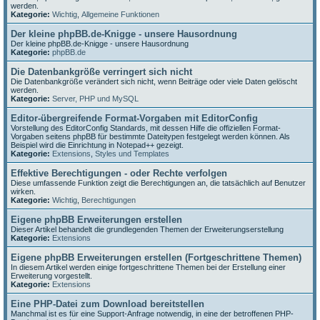
werden.
Kategorie:
Wichtig
,
Allgemeine Funktionen
Der kleine phpBB.de-Knigge - unsere Hausordnung
Der kleine phpBB.de-Knigge - unsere Hausordnung
Kategorie:
phpBB.de
Die Datenbankgröße verringert sich nicht
Die Datenbankgröße verändert sich nicht, wenn Beiträge oder viele Daten gelöscht
werden.
Kategorie:
Server, PHP und MySQL
Editor-übergreifende Format-Vorgaben mit EditorConfig
Vorstellung des EditorConfig Standards, mit dessen Hilfe die offiziellen Format-
Vorgaben seitens phpBB für bestimmte Dateitypen festgelegt werden können. Als
Beispiel wird die Einrichtung in Notepad++ gezeigt.
Kategorie:
Extensions
,
Styles und Templates
Effektive Berechtigungen - oder Rechte verfolgen
Diese umfassende Funktion zeigt die Berechtigungen an, die tatsächlich auf Benutzer
wirken.
Kategorie:
Wichtig
,
Berechtigungen
Eigene phpBB Erweiterungen erstellen
Dieser Artikel behandelt die grundlegenden Themen der Erweiterungserstellung
Kategorie:
Extensions
Eigene phpBB Erweiterungen erstellen (Fortgeschrittene Themen)
In diesem Artikel werden einige fortgeschrittene Themen bei der Erstellung einer
Erweiterung vorgestellt.
Kategorie:
Extensions
Eine PHP-Datei zum Download bereitstellen
Manchmal ist es für eine Support-Anfrage notwendig, in eine der betroffenen PHP-