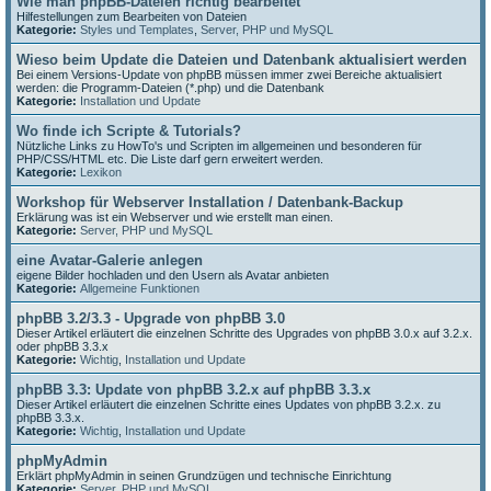
Wie man phpBB-Dateien richtig bearbeitet
Hilfestellungen zum Bearbeiten von Dateien
Kategorie:
Styles und Templates
,
Server, PHP und MySQL
Wieso beim Update die Dateien und Datenbank aktualisiert werden
Bei einem Versions-Update von phpBB müssen immer zwei Bereiche aktualisiert
werden: die Programm-Dateien (*.php) und die Datenbank
Kategorie:
Installation und Update
Wo finde ich Scripte & Tutorials?
Nützliche Links zu HowTo's und Scripten im allgemeinen und besonderen für
PHP/CSS/HTML etc. Die Liste darf gern erweitert werden.
Kategorie:
Lexikon
Workshop für Webserver Installation / Datenbank-Backup
Erklärung was ist ein Webserver und wie erstellt man einen.
Kategorie:
Server, PHP und MySQL
eine Avatar-Galerie anlegen
eigene Bilder hochladen und den Usern als Avatar anbieten
Kategorie:
Allgemeine Funktionen
phpBB 3.2/3.3 - Upgrade von phpBB 3.0
Dieser Artikel erläutert die einzelnen Schritte des Upgrades von phpBB 3.0.x auf 3.2.x.
oder phpBB 3.3.x
Kategorie:
Wichtig
,
Installation und Update
phpBB 3.3: Update von phpBB 3.2.x auf phpBB 3.3.x
Dieser Artikel erläutert die einzelnen Schritte eines Updates von phpBB 3.2.x. zu
phpBB 3.3.x.
Kategorie:
Wichtig
,
Installation und Update
phpMyAdmin
Erklärt phpMyAdmin in seinen Grundzügen und technische Einrichtung
Kategorie:
Server, PHP und MySQL