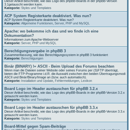
Dieser Artikel beschreibt, wie das Logo des phpBB-Boards in der phpBB-Version
3.1getauscht werden kann.
Kategorie:
Styles und Templates
ACP System Registerkarte deaktiviert. Was nun?
ACP System Registerkarte deaktiviert. Was nun?
Kategorie:
Allgemeine Funktionen
,
Server, PHP und MySQL
Apache: wo bekomme ich das und wo finde ich eine
Dokumentation?
Informationen zum Apache-Webserver
Kategorie:
Server, PHP und MySQL
Berechtigungsvergabe in phpBB 3
Zusammenfassung, wie das Berechtigungssystem in phpBB 3 funktioniert
Kategorie:
Berechtigungen
Binär (BINARY) != ASCII - Beim Upload des Forums beachten
Wenn man die Dateien seiner Website oder seines Forums per (S)FTP überträgt,
bieten die FTP-Programme i.d.R. die Auswahl zwischen den beiden Übertragungsmodi
ASCII und Binär/Binary/Image an (bzw. auch automatisch).
Kategorie:
Installation und Update
,
Fehlermeldungen
,
Lexikon
Board Logo im Header austauschen für phpBB 3.2.x
Dieser Artikel beschreibt, wie das Logo des phpBB-Boards in der phpBB-Version 3.2.x
getauscht werden kann.
Kategorie:
Styles und Templates
Board Logo im Header austauschen für phpBB 3.3.x
Dieser Artikel beschreibt, wie das Logo des phpBB-Boards in der phpBB-Version 3.3.x
getauscht werden kann.
Kategorie:
Styles und Templates
Board-Mittel gegen Spam-Beiträge