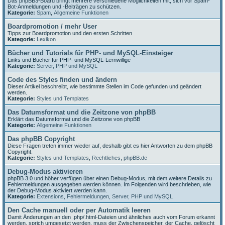
Das phpBB3-Board bringt mehrere verschiedene Möglichkeiten mit, sich vor Spam-
Bot-Anmeldungen und -Beiträgen zu schützen.
Kategorie:
Spam
,
Allgemeine Funktionen
Boardpromotion / mehr User
Tipps zur Boardpromotion und den ersten Schritten
Kategorie:
Lexikon
Bücher und Tutorials für PHP- und MySQL-Einsteiger
Links und Bücher für PHP- und MySQL-Lernwillige
Kategorie:
Server, PHP und MySQL
Code des Styles finden und ändern
Dieser Artikel beschreibt, wie bestimmte Stellen im Code gefunden und geändert
werden.
Kategorie:
Styles und Templates
Das Datumsformat und die Zeitzone von phpBB
Erklärt das Datumsformat und die Zeitzone von phpBB
Kategorie:
Allgemeine Funktionen
Das phpBB Copyright
Diese Fragen treten immer wieder auf, deshalb gibt es hier Antworten zu dem phpBB
Copyright.
Kategorie:
Styles und Templates
,
Rechtliches
,
phpBB.de
Debug-Modus aktivieren
phpBB 3.0 und höher verfügen über einen Debug-Modus, mit dem weitere Details zu
Fehlermeldungen ausgegeben werden können. Im Folgenden wird beschrieben, wie
der Debug-Modus aktiviert werden kann.
Kategorie:
Extensions
,
Fehlermeldungen
,
Server, PHP und MySQL
Den Cache manuell oder per Automatik leeren
Damit Änderungen an den .php/.html-Dateien und ähnliches auch vom Forum erkannt
werden, sprich umgesetzt werden, muss der Zwischenspeicher, der Cache, gelöscht