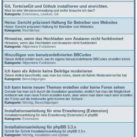
Git, TortoiseGit und Github installieren und einrichten.
Was ist eine Versionsverwaltung und wofür brauche ich das?
Kategorie:
Extensions
,
Lexikon
,
Git
Heise: Gericht präzisiert Haftung für Betreiber von Websites
Heise: Gericht präzisiert Haftung für Betreiber von Websites
Kategorie:
Rechtliches
Hinweise, wenn das Hochladen von Avataren nicht funktioniert
Hinweise, wenn das Hochladen von Avataren nicht funktioniert
Kategorie:
Allgemeine Funktionen
Hinzufügen von benutzerdefinierten BBCodes
Dieser Artikel erklärt euch, wie ihr eigene benutzerdefinierte BBCodes erstellen könnt.
Kategorie:
Allgemeine Funktionen
Ich kann als Admin keine Beiträge moderieren
Dieser Artikel beschreibt, was man tun muss, damit ein Admin Moderatorrechte hat
Kategorie:
Berechtigungen
Ich kann keine neuen Themen erstellen oder keine Foren sehen
Gerade hat man sich durch die Installation gearbeitet, endlich hat man die Möglichkeit
entdeckt wie man neue Foren erstellen kann, aber wenn man dann nach dem erstellen
der Foren auf die Indexseite geht kommt der Schock:
Kategorie:
Wichtig
,
Berechtigungen
Installationsanleitung für eine Erweiterung (Extension)
Installationsanleitung für eine Erweiterung (Extension) in phpBB
Kategorie:
Extensions
Installationsanleitung für phpBB 3.3.x
Schritt-für-Schritt Installationsanleitung für phpBB 3.3.x
Kategorie:
Wichtig
,
Installation und Update