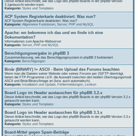
Dieser Artikel beschreibt, wie das Logo des phpBB-Boards in der phpBB-Version
3.1getauscht werden kann.
Kategorie:
Styles und Templates
ACP System Registerkarte deaktiviert. Was nun?
ACP System Registerkarte deaktiviert. Was nun?
Kategorie:
Allgemeine Funktionen
,
Server, PHP und MySQL
Apache: wo bekomme ich das und wo finde ich eine
Dokumentation?
Informationen zum Apache-Webserver
Kategorie:
Server, PHP und MySQL
Berechtigungsvergabe in phpBB 3
Zusammenfassung, wie das Berechtigungssystem in phpBB 3 funktioniert
Kategorie:
Berechtigungen
Binär (BINARY) != ASCII - Beim Upload des Forums beachten
Wenn man die Dateien seiner Website oder seines Forums per (S)FTP überträgt,
bieten die FTP-Programme i.d.R. die Auswahl zwischen den beiden Übertragungsmodi
ASCII und Binär/Binary/Image an (bzw. auch automatisch).
Kategorie:
Installation und Update
,
Fehlermeldungen
,
Lexikon
Board Logo im Header austauschen für phpBB 3.2.x
Dieser Artikel beschreibt, wie das Logo des phpBB-Boards in der phpBB-Version 3.2.x
getauscht werden kann.
Kategorie:
Styles und Templates
Board Logo im Header austauschen für phpBB 3.3.x
Dieser Artikel beschreibt, wie das Logo des phpBB-Boards in der phpBB-Version 3.3.x
getauscht werden kann.
Kategorie:
Styles und Templates
Board-Mittel gegen Spam-Beiträge