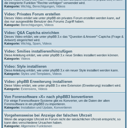
die integrierte Funktion "Rechte verfolgen" verwendet wird.
Kategorie:
Wichtig
,
Berechtigungen
,
Videos
Video: Privates Forum erstellen
Dieses Video erklärt wie unter phpBB ein privates Forum erstellen werden kann, auf
das nur ausgewählte Benutzer des Forums Zugriff haben.
Kategorie:
Berechtigungen
,
Videos
Video: Q&A Captcha einrichten
Dieses Video erklärt, wie unter phpBB 3.x das "Question & Answer"-Captcha (Frage &
Antwort) eingerichtet wird.
Kategorie:
Wichtig
,
Spam
,
Videos
Video: Smilies installieren/hinzufügen
Diese Anleitung erklärt, wie unter phpBB 3.x neue Smilies installiert werden können.
Kategorie:
Videos
Video: Style installieren
Diese Anleitung erklärt, wie unter phpBB 3.x ein neuer Style installiert werden kann.
Kategorie:
Styles und Templates
,
Videos
Video: phpBB Erweiterung installieren
Diese Video erklärt, wie unter phpBB 3.x eine Extension (Erweiterung) installiert wird.
Kategorie:
Extensions
,
Videos
Von Forensoftware »X« nach phpBB3 konvertieren
Für einige Forensoftware-Systeme gibt es Konverter, um die Daten der alten
Forensoftware in ein phpBB3 zu importieren.
Kategorie:
Installation und Update
,
Konvertieren
Vorgehensweise bei Anzeige der falschen Uhrzeit
Wenn die angezeigte Uhrzeit im Forum nicht der tatsächlichen Uhrzeit entspricht, so
kann dies verschiedene Ursachen haben.
Kategorie:
Allgemeine Funktionen