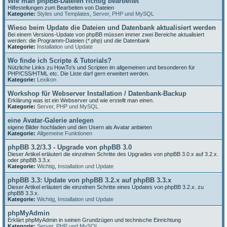
Wie man phpBB-Dateien richtig bearbeitet
Hilfestellungen zum Bearbeiten von Dateien
Kategorie:
Styles und Templates
,
Server, PHP und MySQL
Wieso beim Update die Dateien und Datenbank aktualisiert werden
Bei einem Versions-Update von phpBB müssen immer zwei Bereiche aktualisiert
werden: die Programm-Dateien (*.php) und die Datenbank
Kategorie:
Installation und Update
Wo finde ich Scripte & Tutorials?
Nützliche Links zu HowTo's und Scripten im allgemeinen und besonderen für
PHP/CSS/HTML etc. Die Liste darf gern erweitert werden.
Kategorie:
Lexikon
Workshop für Webserver Installation / Datenbank-Backup
Erklärung was ist ein Webserver und wie erstellt man einen.
Kategorie:
Server, PHP und MySQL
eine Avatar-Galerie anlegen
eigene Bilder hochladen und den Usern als Avatar anbieten
Kategorie:
Allgemeine Funktionen
phpBB 3.2/3.3 - Upgrade von phpBB 3.0
Dieser Artikel erläutert die einzelnen Schritte des Upgrades von phpBB 3.0.x auf 3.2.x.
oder phpBB 3.3.x
Kategorie:
Wichtig
,
Installation und Update
phpBB 3.3: Update von phpBB 3.2.x auf phpBB 3.3.x
Dieser Artikel erläutert die einzelnen Schritte eines Updates von phpBB 3.2.x. zu
phpBB 3.3.x.
Kategorie:
Wichtig
,
Installation und Update
phpMyAdmin
Erklärt phpMyAdmin in seinen Grundzügen und technische Einrichtung
Kategorie:
Server, PHP und MySQL