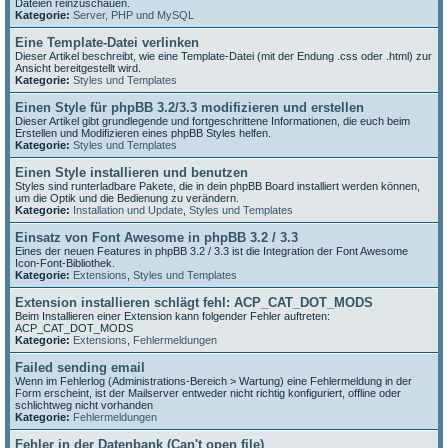
Dateien reinzuschauen.
Kategorie:
Server, PHP und MySQL
Eine Template-Datei verlinken
Dieser Artikel beschreibt, wie eine Template-Datei (mit der Endung .css oder .html) zur
Ansicht bereitgestellt wird.
Kategorie:
Styles und Templates
Einen Style für phpBB 3.2/3.3 modifizieren und erstellen
Dieser Artikel gibt grundlegende und fortgeschrittene Informationen, die euch beim
Erstellen und Modifizieren eines phpBB Styles helfen.
Kategorie:
Styles und Templates
Einen Style installieren und benutzen
Styles sind runterladbare Pakete, die in dein phpBB Board installiert werden können,
um die Optik und die Bedienung zu verändern.
Kategorie:
Installation und Update
,
Styles und Templates
Einsatz von Font Awesome in phpBB 3.2 / 3.3
Eines der neuen Features in phpBB 3.2 / 3.3 ist die Integration der Font Awesome
Icon-Font-Bibliothek.
Kategorie:
Extensions
,
Styles und Templates
Extension installieren schlägt fehl: ACP_CAT_DOT_MODS
Beim Installieren einer Extension kann folgender Fehler auftreten:
ACP_CAT_DOT_MODS
Kategorie:
Extensions
,
Fehlermeldungen
Failed sending email
Wenn im Fehlerlog (Administrations-Bereich > Wartung) eine Fehlermeldung in der
Form erscheint, ist der Mailserver entweder nicht richtig konfiguriert, offline oder
schlichtweg nicht vorhanden
Kategorie:
Fehlermeldungen
Fehler in der Datenbank (Can't open file)