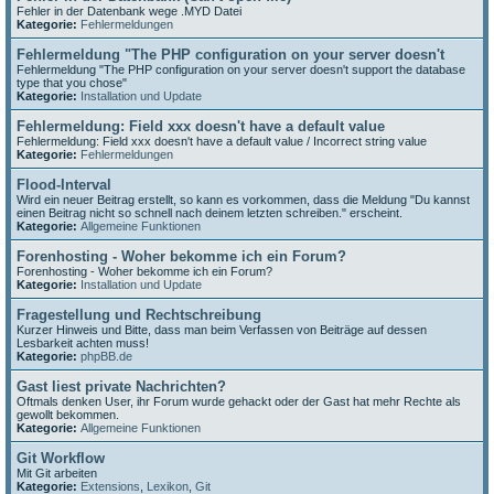
Fehler in der Datenbank wege .MYD Datei
Kategorie:
Fehlermeldungen
Fehlermeldung "The PHP configuration on your server doesn't
Fehlermeldung "The PHP configuration on your server doesn't support the database
type that you chose"
Kategorie:
Installation und Update
Fehlermeldung: Field xxx doesn't have a default value
Fehlermeldung: Field xxx doesn't have a default value / Incorrect string value
Kategorie:
Fehlermeldungen
Flood-Interval
Wird ein neuer Beitrag erstellt, so kann es vorkommen, dass die Meldung "Du kannst
einen Beitrag nicht so schnell nach deinem letzten schreiben." erscheint.
Kategorie:
Allgemeine Funktionen
Forenhosting - Woher bekomme ich ein Forum?
Forenhosting - Woher bekomme ich ein Forum?
Kategorie:
Installation und Update
Fragestellung und Rechtschreibung
Kurzer Hinweis und Bitte, dass man beim Verfassen von Beiträge auf dessen
Lesbarkeit achten muss!
Kategorie:
phpBB.de
Gast liest private Nachrichten?
Oftmals denken User, ihr Forum wurde gehackt oder der Gast hat mehr Rechte als
gewollt bekommen.
Kategorie:
Allgemeine Funktionen
Git Workflow
Mit Git arbeiten
Kategorie:
Extensions
,
Lexikon
,
Git