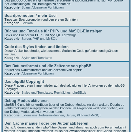
Das phpBB3-Board bringt mehrere verschiedene Möglichkeiten mit, sich vor Spam-
Bot-Anmeldungen und -Beiträgen zu schützen.
Kategorie:
Spam
,
Allgemeine Funktionen
Boardpromotion / mehr User
Tipps zur Boardpromotion und den ersten Schritten
Kategorie:
Lexikon
Bücher und Tutorials für PHP- und MySQL-Einsteiger
Links und Bücher für PHP- und MySQL-Lernwillige
Kategorie:
Server, PHP und MySQL
Code des Styles finden und ändern
Dieser Artikel beschreibt, wie bestimmte Stellen im Code gefunden und geändert
werden.
Kategorie:
Styles und Templates
Das Datumsformat und die Zeitzone von phpBB
Erklärt das Datumsformat und die Zeitzone von phpBB
Kategorie:
Allgemeine Funktionen
Das phpBB Copyright
Diese Fragen treten immer wieder auf, deshalb gibt es hier Antworten zu dem phpBB
Copyright.
Kategorie:
Styles und Templates
,
Rechtliches
,
phpBB.de
Debug-Modus aktivieren
phpBB 3.0 und höher verfügen über einen Debug-Modus, mit dem weitere Details zu
Fehlermeldungen ausgegeben werden können. Im Folgenden wird beschrieben, wie
der Debug-Modus aktiviert werden kann.
Kategorie:
Extensions
,
Fehlermeldungen
,
Server, PHP und MySQL
Den Cache manuell oder per Automatik leeren
Damit Änderungen an den .php/.html-Dateien und ähnliches auch vom Forum erkannt
werden, sprich umgesetzt werden, muss der Zwischenspeicher, der Cache, gelöscht