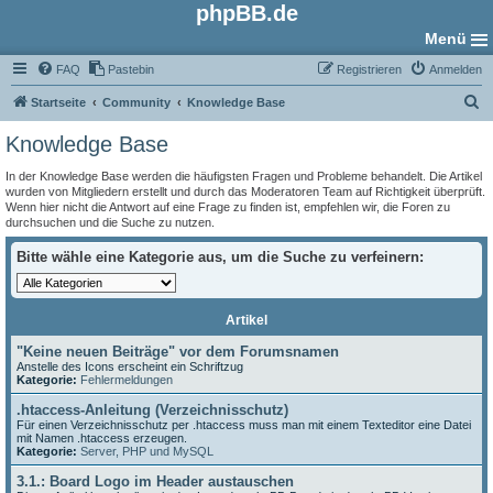
phpBB.de
Menü
FAQ
Pastebin
Registrieren
Anmelden
S
Startseite
Community
Knowledge Base
u
Knowledge Base
c
In der Knowledge Base werden die häufigsten Fragen und Probleme behandelt. Die Artikel
h
wurden von Mitgliedern erstellt und durch das Moderatoren Team auf Richtigkeit überprüft.
Wenn hier nicht die Antwort auf eine Frage zu finden ist, empfehlen wir, die Foren zu
e
durchsuchen und die Suche zu nutzen.
Bitte wähle eine Kategorie aus, um die Suche zu verfeinern:
Artikel
"Keine neuen Beiträge" vor dem Forumsnamen
Anstelle des Icons erscheint ein Schriftzug
Kategorie:
Fehlermeldungen
.htaccess-Anleitung (Verzeichnisschutz)
Für einen Verzeichnisschutz per .htaccess muss man mit einem Texteditor eine Datei
mit Namen .htaccess erzeugen.
Kategorie:
Server, PHP und MySQL
3.1.: Board Logo im Header austauschen