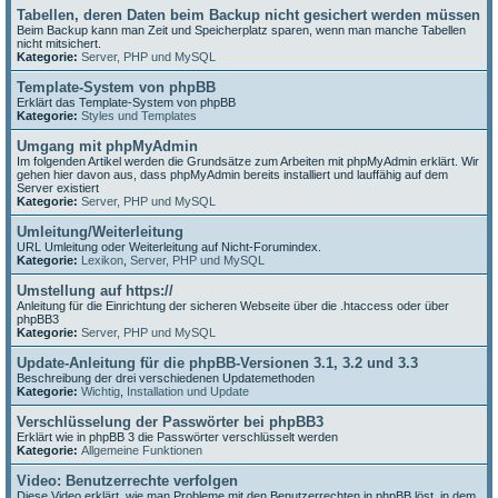
Tabellen, deren Daten beim Backup nicht gesichert werden müssen
Beim Backup kann man Zeit und Speicherplatz sparen, wenn man manche Tabellen
nicht mitsichert.
Kategorie:
Server, PHP und MySQL
Template-System von phpBB
Erklärt das Template-System von phpBB
Kategorie:
Styles und Templates
Umgang mit phpMyAdmin
Im folgenden Artikel werden die Grundsätze zum Arbeiten mit phpMyAdmin erklärt. Wir
gehen hier davon aus, dass phpMyAdmin bereits installiert und lauffähig auf dem
Server existiert
Kategorie:
Server, PHP und MySQL
Umleitung/Weiterleitung
URL Umleitung oder Weiterleitung auf Nicht-Forumindex.
Kategorie:
Lexikon
,
Server, PHP und MySQL
Umstellung auf https://
Anleitung für die Einrichtung der sicheren Webseite über die .htaccess oder über
phpBB3
Kategorie:
Server, PHP und MySQL
Update-Anleitung für die phpBB-Versionen 3.1, 3.2 und 3.3
Beschreibung der drei verschiedenen Updatemethoden
Kategorie:
Wichtig
,
Installation und Update
Verschlüsselung der Passwörter bei phpBB3
Erklärt wie in phpBB 3 die Passwörter verschlüsselt werden
Kategorie:
Allgemeine Funktionen
Video: Benutzerrechte verfolgen
Diese Video erklärt, wie man Probleme mit den Benutzerrechten in phpBB löst, in dem