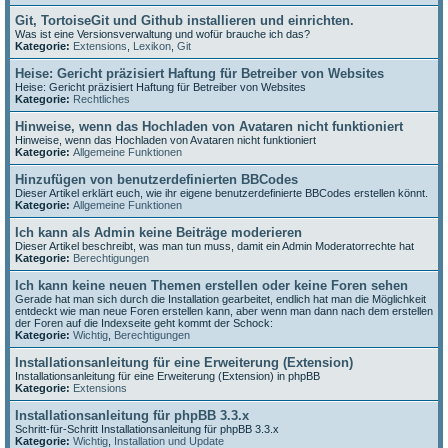
Git, TortoiseGit und Github installieren und einrichten.
Was ist eine Versionsverwaltung und wofür brauche ich das?
Kategorie:
Extensions
,
Lexikon
,
Git
Heise: Gericht präzisiert Haftung für Betreiber von Websites
Heise: Gericht präzisiert Haftung für Betreiber von Websites
Kategorie:
Rechtliches
Hinweise, wenn das Hochladen von Avataren nicht funktioniert
Hinweise, wenn das Hochladen von Avataren nicht funktioniert
Kategorie:
Allgemeine Funktionen
Hinzufügen von benutzerdefinierten BBCodes
Dieser Artikel erklärt euch, wie ihr eigene benutzerdefinierte BBCodes erstellen könnt.
Kategorie:
Allgemeine Funktionen
Ich kann als Admin keine Beiträge moderieren
Dieser Artikel beschreibt, was man tun muss, damit ein Admin Moderatorrechte hat
Kategorie:
Berechtigungen
Ich kann keine neuen Themen erstellen oder keine Foren sehen
Gerade hat man sich durch die Installation gearbeitet, endlich hat man die Möglichkeit
entdeckt wie man neue Foren erstellen kann, aber wenn man dann nach dem erstellen
der Foren auf die Indexseite geht kommt der Schock:
Kategorie:
Wichtig
,
Berechtigungen
Installationsanleitung für eine Erweiterung (Extension)
Installationsanleitung für eine Erweiterung (Extension) in phpBB
Kategorie:
Extensions
Installationsanleitung für phpBB 3.3.x
Schritt-für-Schritt Installationsanleitung für phpBB 3.3.x
Kategorie:
Wichtig
,
Installation und Update