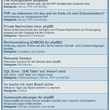
PHP-Konfiguration ausgeben
Zeigt anhand einer phpinfo.php, wie die PHP-Konfiguration auslesen wird.
Kategorie:
Server, PHP und MySQL
PHP: wo bekomme ich das und wo finde ich eine Dokumentation?
Informationen zur Scriptsprache PHP
Kategorie:
Server, PHP und MySQL
Private Nachrichten beim phpBB
Dieser Artikel beschreibt das Verhalten von Privaten Nachrichten im Postausgang, -
eingang und den Umgang mit den Ordnern.
Kategorie:
Allgemeine Funktionen
Rechteverteilung (CHMOD) für phpBB3
Erklärung, welcher Ordner auf dem Server welche Schreib- und Leseberechtigungen
benötigt.
Kategorie:
Installation und Update
Relevante Gesetze
Relevante Gesetze für den Betrieb eines phpBB
Kategorie:
Rechtliches
SQL Error : 1146 Table 'xxx' doesn't exist
SQL Error : 1146 Table 'xxx' doesn't exist
Kategorie:
Fehlermeldungen
,
Server, PHP und MySQL
So mache ich mein Board sicher
Hilfreiche Tipps das Board sicherer zu machen.
Kategorie:
Lexikon
Systemanforderungen für phpBB
Damit phpBB auf einem Server installiert werden kann, müssen verschiedene
Voraussetzungen erfüllt werden:
Kategorie:
Wichtig
,
Installation und Update