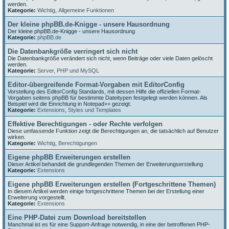
werden.
Kategorie:
Wichtig
,
Allgemeine Funktionen
Der kleine phpBB.de-Knigge - unsere Hausordnung
Der kleine phpBB.de-Knigge - unsere Hausordnung
Kategorie:
phpBB.de
Die Datenbankgröße verringert sich nicht
Die Datenbankgröße verändert sich nicht, wenn Beiträge oder viele Daten gelöscht
werden.
Kategorie:
Server, PHP und MySQL
Editor-übergreifende Format-Vorgaben mit EditorConfig
Vorstellung des EditorConfig Standards, mit dessen Hilfe die offiziellen Format-
Vorgaben seitens phpBB für bestimmte Dateitypen festgelegt werden können. Als
Beispiel wird die Einrichtung in Notepad++ gezeigt.
Kategorie:
Extensions
,
Styles und Templates
Effektive Berechtigungen - oder Rechte verfolgen
Diese umfassende Funktion zeigt die Berechtigungen an, die tatsächlich auf Benutzer
wirken.
Kategorie:
Wichtig
,
Berechtigungen
Eigene phpBB Erweiterungen erstellen
Dieser Artikel behandelt die grundlegenden Themen der Erweiterungserstellung
Kategorie:
Extensions
Eigene phpBB Erweiterungen erstellen (Fortgeschrittene Themen)
In diesem Artikel werden einige fortgeschrittene Themen bei der Erstellung einer
Erweiterung vorgestellt.
Kategorie:
Extensions
Eine PHP-Datei zum Download bereitstellen
Manchmal ist es für eine Support-Anfrage notwendig, in eine der betroffenen PHP-