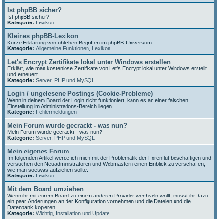
Ist phpBB sicher?
Ist phpBB sicher?
Kategorie:
Lexikon
Kleines phpBB-Lexikon
Kurze Erklärung von üblichen Begriffen im phpBB-Universum
Kategorie:
Allgemeine Funktionen
,
Lexikon
Let's Encrypt Zertifikate lokal unter Windows erstellen
Erklärt, wie man kostenlose Zertifikate von Let's Encrypt lokal unter Windows erstellt
und erneuert.
Kategorie:
Server, PHP und MySQL
Login / ungelesene Postings (Cookie-Probleme)
Wenn in deinem Board der Login nicht funktioniert, kann es an einer falschen
Einstellung im Administrations-Bereich liegen.
Kategorie:
Fehlermeldungen
Mein Forum wurde gecrackt - was nun?
Mein Forum wurde gecrackt - was nun?
Kategorie:
Server, PHP und MySQL
Mein eigenes Forum
Im folgenden Artikel werde ich mich mit der Problematik der Forenflut beschäftigen und
versuchen den Neuadministratoren und Webmastern einen Einblick zu verschaffen,
wie man soetwas aufziehen sollte.
Kategorie:
Lexikon
Mit dem Board umziehen
Wenn ihr mit eurem Board zu einem anderen Provider wechseln wollt, müsst ihr dazu
ein paar Änderungen an der Konfiguration vornehmen und die Dateien und die
Datenbank kopieren.
Kategorie:
Wichtig
,
Installation und Update