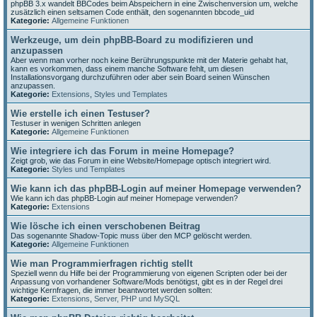
phpBB 3.x wandelt BBCodes beim Abspeichern in eine Zwischenversion um, welche
zusätzlich einen seltsamen Code enthält, den sogenannten bbcode_uid
Kategorie:
Allgemeine Funktionen
Werkzeuge, um dein phpBB-Board zu modifizieren und
anzupassen
Aber wenn man vorher noch keine Berührungspunkte mit der Materie gehabt hat,
kann es vorkommen, dass einem manche Software fehlt, um diesen
Installationsvorgang durchzuführen oder aber sein Board seinen Wünschen
anzupassen.
Kategorie:
Extensions
,
Styles und Templates
Wie erstelle ich einen Testuser?
Testuser in wenigen Schritten anlegen
Kategorie:
Allgemeine Funktionen
Wie integriere ich das Forum in meine Homepage?
Zeigt grob, wie das Forum in eine Website/Homepage optisch integriert wird.
Kategorie:
Styles und Templates
Wie kann ich das phpBB-Login auf meiner Homepage verwenden?
Wie kann ich das phpBB-Login auf meiner Homepage verwenden?
Kategorie:
Extensions
Wie lösche ich einen verschobenen Beitrag
Das sogenannte Shadow-Topic muss über den MCP gelöscht werden.
Kategorie:
Allgemeine Funktionen
Wie man Programmierfragen richtig stellt
Speziell wenn du Hilfe bei der Programmierung von eigenen Scripten oder bei der
Anpassung von vorhandener Software/Mods benötigst, gibt es in der Regel drei
wichtige Kernfragen, die immer beantwortet werden sollten:
Kategorie:
Extensions
,
Server, PHP und MySQL