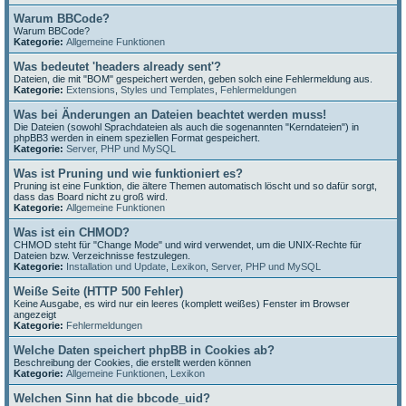
Warum BBCode?
Warum BBCode?
Kategorie:
Allgemeine Funktionen
Was bedeutet 'headers already sent'?
Dateien, die mit "BOM" gespeichert werden, geben solch eine Fehlermeldung aus.
Kategorie:
Extensions
,
Styles und Templates
,
Fehlermeldungen
Was bei Änderungen an Dateien beachtet werden muss!
Die Dateien (sowohl Sprachdateien als auch die sogenannten "Kerndateien") in
phpBB3 werden in einem speziellen Format gespeichert.
Kategorie:
Server, PHP und MySQL
Was ist Pruning und wie funktioniert es?
Pruning ist eine Funktion, die ältere Themen automatisch löscht und so dafür sorgt,
dass das Board nicht zu groß wird.
Kategorie:
Allgemeine Funktionen
Was ist ein CHMOD?
CHMOD steht für "Change Mode" und wird verwendet, um die UNIX-Rechte für
Dateien bzw. Verzeichnisse festzulegen.
Kategorie:
Installation und Update
,
Lexikon
,
Server, PHP und MySQL
Weiße Seite (HTTP 500 Fehler)
Keine Ausgabe, es wird nur ein leeres (komplett weißes) Fenster im Browser
angezeigt
Kategorie:
Fehlermeldungen
Welche Daten speichert phpBB in Cookies ab?
Beschreibung der Cookies, die erstellt werden können
Kategorie:
Allgemeine Funktionen
,
Lexikon
Welchen Sinn hat die bbcode_uid?