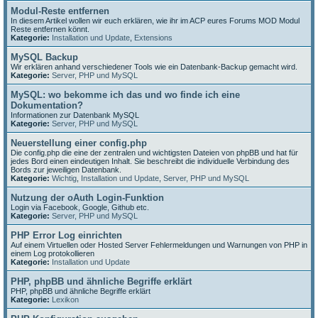
Modul-Reste entfernen
In diesem Artikel wollen wir euch erklären, wie ihr im ACP eures Forums MOD Modul
Reste entfernen könnt.
Kategorie:
Installation und Update
,
Extensions
MySQL Backup
Wir erklären anhand verschiedener Tools wie ein Datenbank-Backup gemacht wird.
Kategorie:
Server, PHP und MySQL
MySQL: wo bekomme ich das und wo finde ich eine
Dokumentation?
Informationen zur Datenbank MySQL
Kategorie:
Server, PHP und MySQL
Neuerstellung einer config.php
Die config.php die eine der zentralen und wichtigsten Dateien von phpBB und hat für
jedes Bord einen eindeutigen Inhalt. Sie beschreibt die individuelle Verbindung des
Bords zur jeweiligen Datenbank.
Kategorie:
Wichtig
,
Installation und Update
,
Server, PHP und MySQL
Nutzung der oAuth Login-Funktion
Login via Facebook, Google, Github etc.
Kategorie:
Server, PHP und MySQL
PHP Error Log einrichten
Auf einem Virtuellen oder Hosted Server Fehlermeldungen und Warnungen von PHP in
einem Log protokollieren
Kategorie:
Installation und Update
PHP, phpBB und ähnliche Begriffe erklärt
PHP, phpBB und ähnliche Begriffe erklärt
Kategorie:
Lexikon