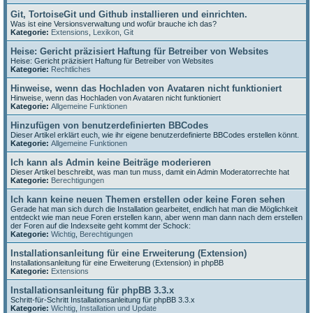
Git, TortoiseGit und Github installieren und einrichten.
Was ist eine Versionsverwaltung und wofür brauche ich das?
Kategorie:
Extensions
,
Lexikon
,
Git
Heise: Gericht präzisiert Haftung für Betreiber von Websites
Heise: Gericht präzisiert Haftung für Betreiber von Websites
Kategorie:
Rechtliches
Hinweise, wenn das Hochladen von Avataren nicht funktioniert
Hinweise, wenn das Hochladen von Avataren nicht funktioniert
Kategorie:
Allgemeine Funktionen
Hinzufügen von benutzerdefinierten BBCodes
Dieser Artikel erklärt euch, wie ihr eigene benutzerdefinierte BBCodes erstellen könnt.
Kategorie:
Allgemeine Funktionen
Ich kann als Admin keine Beiträge moderieren
Dieser Artikel beschreibt, was man tun muss, damit ein Admin Moderatorrechte hat
Kategorie:
Berechtigungen
Ich kann keine neuen Themen erstellen oder keine Foren sehen
Gerade hat man sich durch die Installation gearbeitet, endlich hat man die Möglichkeit
entdeckt wie man neue Foren erstellen kann, aber wenn man dann nach dem erstellen
der Foren auf die Indexseite geht kommt der Schock:
Kategorie:
Wichtig
,
Berechtigungen
Installationsanleitung für eine Erweiterung (Extension)
Installationsanleitung für eine Erweiterung (Extension) in phpBB
Kategorie:
Extensions
Installationsanleitung für phpBB 3.3.x
Schritt-für-Schritt Installationsanleitung für phpBB 3.3.x
Kategorie:
Wichtig
,
Installation und Update