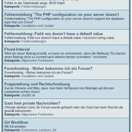
Fehler in der Datenbank wege .MYD Datei
Kategorie:
Fehlermeldungen
Fehlermeldung "The PHP configuration on your server doesn't
Fehlermeldung "The PHP configuration on your server doesn't support the database
type that you chose"
Kategorie:
Installation und Update
Fehlermeldung: Field xxx doesn't have a default value
Fehlermeldung: Field xxx doesn't have a default value / Incorrect string value
Kategorie:
Fehlermeldungen
Flood-Interval
Wird ein neuer Beitrag erstellt, so kann es vorkommen, dass die Meldung "Du kannst
einen Beitrag nicht so schnell nach deinem letzten schreiben." erscheint.
Kategorie:
Allgemeine Funktionen
Forenhosting - Woher bekomme ich ein Forum?
Forenhosting - Woher bekomme ich ein Forum?
Kategorie:
Installation und Update
Fragestellung und Rechtschreibung
Kurzer Hinweis und Bitte, dass man beim Verfassen von Beiträge auf dessen
Lesbarkeit achten muss!
Kategorie:
phpBB.de
Gast liest private Nachrichten?
Oftmals denken User, ihr Forum wurde gehackt oder der Gast hat mehr Rechte als
gewollt bekommen.
Kategorie:
Allgemeine Funktionen
Git Workflow
Mit Git arbeiten
Kategorie:
Extensions
,
Lexikon
,
Git