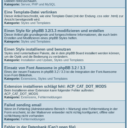
Dateien reinzuschauen.
Kategorie:
Server, PHP und MySQL
Eine Template-Datei verlinken
Dieser Artikel beschreibt, wie eine Template-Datei (mit der Endung .css oder .html) zur
Ansicht bereitgestellt wird.
Kategorie:
Styles und Templates
Einen Style für phpBB 3.2/3.3 modifizieren und erstellen
Dieser Artikel gibt grundlegende und fortgeschrittene Informationen, die euch beim
Erstellen und Modifizieren eines phpBB Styles helfen.
Kategorie:
Styles und Templates
Einen Style installieren und benutzen
Styles sind runterladbare Pakete, die in dein phpBB Board installiert werden können,
um die Optik und die Bedienung zu verändern.
Kategorie:
Installation und Update
,
Styles und Templates
Einsatz von Font Awesome in phpBB 3.2 / 3.3
Eines der neuen Features in phpBB 3.2 / 3.3 ist die Integration der Font Awesome
Icon-Font-Bibliothek.
Kategorie:
Extensions
,
Styles und Templates
Extension installieren schlägt fehl: ACP_CAT_DOT_MODS
Beim Installieren einer Extension kann folgender Fehler auftreten:
ACP_CAT_DOT_MODS
Kategorie:
Extensions
,
Fehlermeldungen
Failed sending email
Wenn im Fehlerlog (Administrations-Bereich > Wartung) eine Fehlermeldung in der
Form erscheint, ist der Mailserver entweder nicht richtig konfiguriert, offline oder
schlichtweg nicht vorhanden
Kategorie:
Fehlermeldungen
Fehler in der Datenbank (Can't open file)