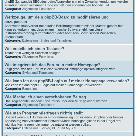
phpBB 3.x wandelt BBCodes beim Abspeichern in eine Zwischenversion um, welche
zusätzlich einen seltsamen Code enthält, den sogenannten bbcode_uid
Kategorie:
Allgemeine Funktionen
Werkzeuge, um dein phpBB-Board zu modifizieren und
anzupassen
Aber wenn man vorher noch keine Berührungspunkte mit der Materie gehabt hat,
kann es vorkommen, dass einem manche Software fehlt, um diesen
Installationsvorgang durchzuführen oder aber sein Board seinen Wünschen
anzupassen.
Kategorie:
Extensions
,
Styles und Templates
Wie erstelle ich einen Testuser?
Testuser in wenigen Schritten anlegen
Kategorie:
Allgemeine Funktionen
Wie integriere ich das Forum in meine Homepage?
Zeigt grob, wie das Forum in eine Website/Homepage optisch integriert wird.
Kategorie:
Styles und Templates
Wie kann ich das phpBB-Login auf meiner Homepage verwenden?
Wie kann ich das phpBB-Login auf meiner Homepage verwenden?
Kategorie:
Extensions
Wie lösche ich einen verschobenen Beitrag
Das sogenannte Shadow-Topic muss über den MCP gelöscht werden.
Kategorie:
Allgemeine Funktionen
Wie man Programmierfragen richtig stellt
Speziell wenn du Hilfe bei der Programmierung von eigenen Scripten oder bei der
Anpassung von vorhandener Software/Mods benötigst, gibt es in der Regel drei
wichtige Kernfragen, die immer beantwortet werden sollten:
Kategorie:
Extensions
,
Server, PHP und MySQL