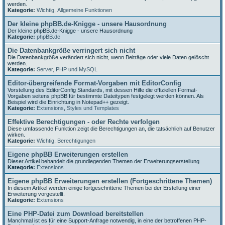
werden.
Kategorie:
Wichtig
,
Allgemeine Funktionen
Der kleine phpBB.de-Knigge - unsere Hausordnung
Der kleine phpBB.de-Knigge - unsere Hausordnung
Kategorie:
phpBB.de
Die Datenbankgröße verringert sich nicht
Die Datenbankgröße verändert sich nicht, wenn Beiträge oder viele Daten gelöscht
werden.
Kategorie:
Server, PHP und MySQL
Editor-übergreifende Format-Vorgaben mit EditorConfig
Vorstellung des EditorConfig Standards, mit dessen Hilfe die offiziellen Format-
Vorgaben seitens phpBB für bestimmte Dateitypen festgelegt werden können. Als
Beispiel wird die Einrichtung in Notepad++ gezeigt.
Kategorie:
Extensions
,
Styles und Templates
Effektive Berechtigungen - oder Rechte verfolgen
Diese umfassende Funktion zeigt die Berechtigungen an, die tatsächlich auf Benutzer
wirken.
Kategorie:
Wichtig
,
Berechtigungen
Eigene phpBB Erweiterungen erstellen
Dieser Artikel behandelt die grundlegenden Themen der Erweiterungserstellung
Kategorie:
Extensions
Eigene phpBB Erweiterungen erstellen (Fortgeschrittene Themen)
In diesem Artikel werden einige fortgeschrittene Themen bei der Erstellung einer
Erweiterung vorgestellt.
Kategorie:
Extensions
Eine PHP-Datei zum Download bereitstellen
Manchmal ist es für eine Support-Anfrage notwendig, in eine der betroffenen PHP-