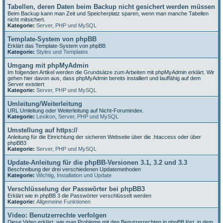
Tabellen, deren Daten beim Backup nicht gesichert werden müssen
Beim Backup kann man Zeit und Speicherplatz sparen, wenn man manche Tabellen
nicht mitsichert.
Kategorie:
Server, PHP und MySQL
Template-System von phpBB
Erklärt das Template-System von phpBB
Kategorie:
Styles und Templates
Umgang mit phpMyAdmin
Im folgenden Artikel werden die Grundsätze zum Arbeiten mit phpMyAdmin erklärt. Wir
gehen hier davon aus, dass phpMyAdmin bereits installiert und lauffähig auf dem
Server existiert
Kategorie:
Server, PHP und MySQL
Umleitung/Weiterleitung
URL Umleitung oder Weiterleitung auf Nicht-Forumindex.
Kategorie:
Lexikon
,
Server, PHP und MySQL
Umstellung auf https://
Anleitung für die Einrichtung der sicheren Webseite über die .htaccess oder über
phpBB3
Kategorie:
Server, PHP und MySQL
Update-Anleitung für die phpBB-Versionen 3.1, 3.2 und 3.3
Beschreibung der drei verschiedenen Updatemethoden
Kategorie:
Wichtig
,
Installation und Update
Verschlüsselung der Passwörter bei phpBB3
Erklärt wie in phpBB 3 die Passwörter verschlüsselt werden
Kategorie:
Allgemeine Funktionen
Video: Benutzerrechte verfolgen
Diese Video erklärt, wie man Probleme mit den Benutzerrechten in phpBB löst, in dem