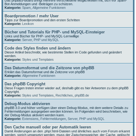
Das phpBB3-Board bringt mehrere verschiedene Möglichkeiten mit, sich vor Spam-
Bot-Anmeldungen und -Beiträgen zu schützen.
Kategorie:
Spam
,
Allgemeine Funktionen
Boardpromotion / mehr User
Tipps zur Boardpromotion und den ersten Schritten
Kategorie:
Lexikon
Bücher und Tutorials für PHP- und MySQL-Einsteiger
Links und Bücher für PHP- und MySQL-Lernwillige
Kategorie:
Server, PHP und MySQL
Code des Styles finden und ändern
Dieser Artikel beschreibt, wie bestimmte Stellen im Code gefunden und geändert
werden.
Kategorie:
Styles und Templates
Das Datumsformat und die Zeitzone von phpBB
Erklärt das Datumsformat und die Zeitzone von phpBB
Kategorie:
Allgemeine Funktionen
Das phpBB Copyright
Diese Fragen treten immer wieder auf, deshalb gibt es hier Antworten zu dem phpBB
Copyright.
Kategorie:
Styles und Templates
,
Rechtliches
,
phpBB.de
Debug-Modus aktivieren
phpBB 3.0 und höher verfügen über einen Debug-Modus, mit dem weitere Details zu
Fehlermeldungen ausgegeben werden können. Im Folgenden wird beschrieben, wie
der Debug-Modus aktiviert werden kann.
Kategorie:
Extensions
,
Fehlermeldungen
,
Server, PHP und MySQL
Den Cache manuell oder per Automatik leeren
Damit Änderungen an den .php/.html-Dateien und ähnliches auch vom Forum erkannt
werden, sprich umgesetzt werden, muss der Zwischenspeicher, der Cache, gelöscht