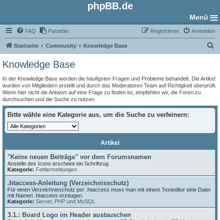
phpBB.de
Menü
FAQ
Pastebin
Registrieren
Anmelden
S
Startseite
Community
Knowledge Base
u
Knowledge Base
c
In der Knowledge Base werden die häufigsten Fragen und Probleme behandelt. Die Artikel
h
wurden von Mitgliedern erstellt und durch das Moderatoren Team auf Richtigkeit überprüft.
Wenn hier nicht die Antwort auf eine Frage zu finden ist, empfehlen wir, die Foren zu
e
durchsuchen und die Suche zu nutzen.
Bitte wähle eine Kategorie aus, um die Suche zu verfeinern:
Artikel
"Keine neuen Beiträge" vor dem Forumsnamen
Anstelle des Icons erscheint ein Schriftzug
Kategorie:
Fehlermeldungen
.htaccess-Anleitung (Verzeichnisschutz)
Für einen Verzeichnisschutz per .htaccess muss man mit einem Texteditor eine Datei
mit Namen .htaccess erzeugen.
Kategorie:
Server, PHP und MySQL
3.1.: Board Logo im Header austauschen