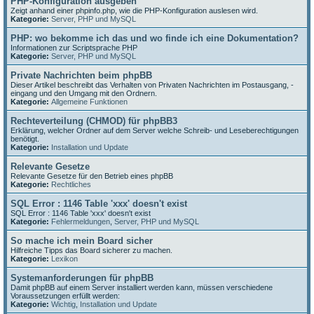
PHP-Konfiguration ausgeben
Zeigt anhand einer phpinfo.php, wie die PHP-Konfiguration auslesen wird.
Kategorie:
Server, PHP und MySQL
PHP: wo bekomme ich das und wo finde ich eine Dokumentation?
Informationen zur Scriptsprache PHP
Kategorie:
Server, PHP und MySQL
Private Nachrichten beim phpBB
Dieser Artikel beschreibt das Verhalten von Privaten Nachrichten im Postausgang, -
eingang und den Umgang mit den Ordnern.
Kategorie:
Allgemeine Funktionen
Rechteverteilung (CHMOD) für phpBB3
Erklärung, welcher Ordner auf dem Server welche Schreib- und Leseberechtigungen
benötigt.
Kategorie:
Installation und Update
Relevante Gesetze
Relevante Gesetze für den Betrieb eines phpBB
Kategorie:
Rechtliches
SQL Error : 1146 Table 'xxx' doesn't exist
SQL Error : 1146 Table 'xxx' doesn't exist
Kategorie:
Fehlermeldungen
,
Server, PHP und MySQL
So mache ich mein Board sicher
Hilfreiche Tipps das Board sicherer zu machen.
Kategorie:
Lexikon
Systemanforderungen für phpBB
Damit phpBB auf einem Server installiert werden kann, müssen verschiedene
Voraussetzungen erfüllt werden:
Kategorie:
Wichtig
,
Installation und Update