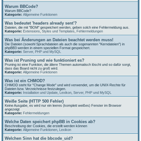
Warum BBCode?
Warum BBCode?
Kategorie:
Allgemeine Funktionen
Was bedeutet 'headers already sent'?
Dateien, die mit "BOM" gespeichert werden, geben solch eine Fehlermeldung aus.
Kategorie:
Extensions
,
Styles und Templates
,
Fehlermeldungen
Was bei Änderungen an Dateien beachtet werden muss!
Die Dateien (sowohl Sprachdateien als auch die sogenannten "Kerndateien") in
phpBB3 werden in einem speziellen Format gespeichert.
Kategorie:
Server, PHP und MySQL
Was ist Pruning und wie funktioniert es?
Pruning ist eine Funktion, die ältere Themen automatisch löscht und so dafür sorgt,
dass das Board nicht zu groß wird.
Kategorie:
Allgemeine Funktionen
Was ist ein CHMOD?
CHMOD steht für "Change Mode" und wird verwendet, um die UNIX-Rechte für
Dateien bzw. Verzeichnisse festzulegen.
Kategorie:
Installation und Update
,
Lexikon
,
Server, PHP und MySQL
Weiße Seite (HTTP 500 Fehler)
Keine Ausgabe, es wird nur ein leeres (komplett weißes) Fenster im Browser
angezeigt
Kategorie:
Fehlermeldungen
Welche Daten speichert phpBB in Cookies ab?
Beschreibung der Cookies, die erstellt werden können
Kategorie:
Allgemeine Funktionen
,
Lexikon
Welchen Sinn hat die bbcode_uid?