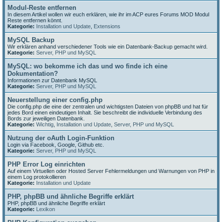
Modul-Reste entfernen
In diesem Artikel wollen wir euch erklären, wie ihr im ACP eures Forums MOD Modul
Reste entfernen könnt.
Kategorie:
Installation und Update
,
Extensions
MySQL Backup
Wir erklären anhand verschiedener Tools wie ein Datenbank-Backup gemacht wird.
Kategorie:
Server, PHP und MySQL
MySQL: wo bekomme ich das und wo finde ich eine
Dokumentation?
Informationen zur Datenbank MySQL
Kategorie:
Server, PHP und MySQL
Neuerstellung einer config.php
Die config.php die eine der zentralen und wichtigsten Dateien von phpBB und hat für
jedes Bord einen eindeutigen Inhalt. Sie beschreibt die individuelle Verbindung des
Bords zur jeweiligen Datenbank.
Kategorie:
Wichtig
,
Installation und Update
,
Server, PHP und MySQL
Nutzung der oAuth Login-Funktion
Login via Facebook, Google, Github etc.
Kategorie:
Server, PHP und MySQL
PHP Error Log einrichten
Auf einem Virtuellen oder Hosted Server Fehlermeldungen und Warnungen von PHP in
einem Log protokollieren
Kategorie:
Installation und Update
PHP, phpBB und ähnliche Begriffe erklärt
PHP, phpBB und ähnliche Begriffe erklärt
Kategorie:
Lexikon