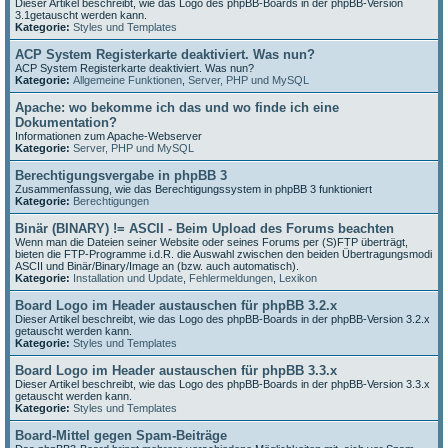
Dieser Artikel beschreibt, wie das Logo des phpBB-Boards in der phpBB-Version
3.1getauscht werden kann.
Kategorie:
Styles und Templates
ACP System Registerkarte deaktiviert. Was nun?
ACP System Registerkarte deaktiviert. Was nun?
Kategorie:
Allgemeine Funktionen
,
Server, PHP und MySQL
Apache: wo bekomme ich das und wo finde ich eine
Dokumentation?
Informationen zum Apache-Webserver
Kategorie:
Server, PHP und MySQL
Berechtigungsvergabe in phpBB 3
Zusammenfassung, wie das Berechtigungssystem in phpBB 3 funktioniert
Kategorie:
Berechtigungen
Binär (BINARY) != ASCII - Beim Upload des Forums beachten
Wenn man die Dateien seiner Website oder seines Forums per (S)FTP überträgt,
bieten die FTP-Programme i.d.R. die Auswahl zwischen den beiden Übertragungsmodi
ASCII und Binär/Binary/Image an (bzw. auch automatisch).
Kategorie:
Installation und Update
,
Fehlermeldungen
,
Lexikon
Board Logo im Header austauschen für phpBB 3.2.x
Dieser Artikel beschreibt, wie das Logo des phpBB-Boards in der phpBB-Version 3.2.x
getauscht werden kann.
Kategorie:
Styles und Templates
Board Logo im Header austauschen für phpBB 3.3.x
Dieser Artikel beschreibt, wie das Logo des phpBB-Boards in der phpBB-Version 3.3.x
getauscht werden kann.
Kategorie:
Styles und Templates
Board-Mittel gegen Spam-Beiträge