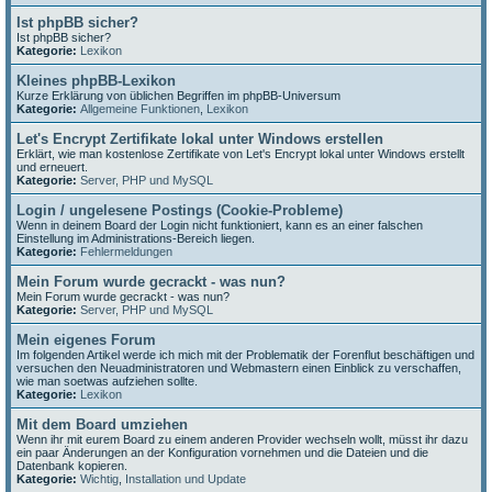
Ist phpBB sicher?
Ist phpBB sicher?
Kategorie:
Lexikon
Kleines phpBB-Lexikon
Kurze Erklärung von üblichen Begriffen im phpBB-Universum
Kategorie:
Allgemeine Funktionen
,
Lexikon
Let's Encrypt Zertifikate lokal unter Windows erstellen
Erklärt, wie man kostenlose Zertifikate von Let's Encrypt lokal unter Windows erstellt
und erneuert.
Kategorie:
Server, PHP und MySQL
Login / ungelesene Postings (Cookie-Probleme)
Wenn in deinem Board der Login nicht funktioniert, kann es an einer falschen
Einstellung im Administrations-Bereich liegen.
Kategorie:
Fehlermeldungen
Mein Forum wurde gecrackt - was nun?
Mein Forum wurde gecrackt - was nun?
Kategorie:
Server, PHP und MySQL
Mein eigenes Forum
Im folgenden Artikel werde ich mich mit der Problematik der Forenflut beschäftigen und
versuchen den Neuadministratoren und Webmastern einen Einblick zu verschaffen,
wie man soetwas aufziehen sollte.
Kategorie:
Lexikon
Mit dem Board umziehen
Wenn ihr mit eurem Board zu einem anderen Provider wechseln wollt, müsst ihr dazu
ein paar Änderungen an der Konfiguration vornehmen und die Dateien und die
Datenbank kopieren.
Kategorie:
Wichtig
,
Installation und Update