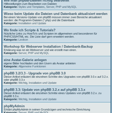
Wie man phpBB-Dateien richtig bearbeitet
Hilfestellungen zum Bearbeiten von Dateien
Kategorie:
Styles und Templates
,
Server, PHP und MySQL
Wieso beim Update die Dateien und Datenbank aktualisiert werden
Bei einem Versions-Update von phpBB müssen immer zwei Bereiche aktualisiert
werden: die Programm-Dateien (*.php) und die Datenbank
Kategorie:
Installation und Update
Wo finde ich Scripte & Tutorials?
Nützliche Links zu HowTo's und Scripten im allgemeinen und besonderen für
PHP/CSS/HTML etc. Die Liste darf gern erweitert werden.
Kategorie:
Lexikon
Workshop für Webserver Installation / Datenbank-Backup
Erklärung was ist ein Webserver und wie erstellt man einen.
Kategorie:
Server, PHP und MySQL
eine Avatar-Galerie anlegen
eigene Bilder hochladen und den Usern als Avatar anbieten
Kategorie:
Allgemeine Funktionen
phpBB 3.2/3.3 - Upgrade von phpBB 3.0
Dieser Artikel erläutert die einzelnen Schritte des Upgrades von phpBB 3.0.x auf 3.2.x.
oder phpBB 3.3.x
Kategorie:
Wichtig
,
Installation und Update
phpBB 3.3: Update von phpBB 3.2.x auf phpBB 3.3.x
Dieser Artikel erläutert die einzelnen Schritte eines Updates von phpBB 3.2.x. zu
phpBB 3.3.x.
Kategorie:
Wichtig
,
Installation und Update
phpMyAdmin
Erklärt phpMyAdmin in seinen Grundzügen und technische Einrichtung
Kategorie:
Server, PHP und MySQL