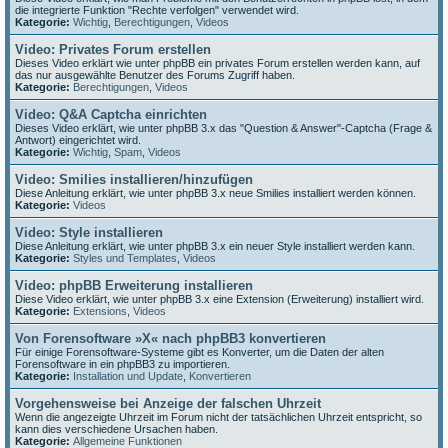
die integrierte Funktion "Rechte verfolgen" verwendet wird.
Kategorie:
Wichtig
,
Berechtigungen
,
Videos
Video: Privates Forum erstellen
Dieses Video erklärt wie unter phpBB ein privates Forum erstellen werden kann, auf
das nur ausgewählte Benutzer des Forums Zugriff haben.
Kategorie:
Berechtigungen
,
Videos
Video: Q&A Captcha einrichten
Dieses Video erklärt, wie unter phpBB 3.x das "Question & Answer"-Captcha (Frage &
Antwort) eingerichtet wird.
Kategorie:
Wichtig
,
Spam
,
Videos
Video: Smilies installieren/hinzufügen
Diese Anleitung erklärt, wie unter phpBB 3.x neue Smilies installiert werden können.
Kategorie:
Videos
Video: Style installieren
Diese Anleitung erklärt, wie unter phpBB 3.x ein neuer Style installiert werden kann.
Kategorie:
Styles und Templates
,
Videos
Video: phpBB Erweiterung installieren
Diese Video erklärt, wie unter phpBB 3.x eine Extension (Erweiterung) installiert wird.
Kategorie:
Extensions
,
Videos
Von Forensoftware »X« nach phpBB3 konvertieren
Für einige Forensoftware-Systeme gibt es Konverter, um die Daten der alten
Forensoftware in ein phpBB3 zu importieren.
Kategorie:
Installation und Update
,
Konvertieren
Vorgehensweise bei Anzeige der falschen Uhrzeit
Wenn die angezeigte Uhrzeit im Forum nicht der tatsächlichen Uhrzeit entspricht, so
kann dies verschiedene Ursachen haben.
Kategorie:
Allgemeine Funktionen