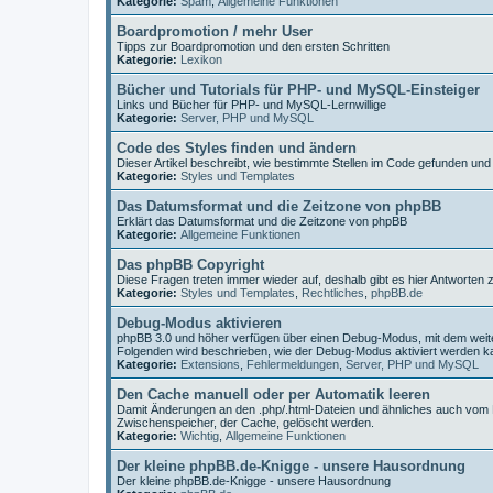
Kategorie:
Spam
,
Allgemeine Funktionen
Boardpromotion / mehr User
Tipps zur Boardpromotion und den ersten Schritten
Kategorie:
Lexikon
Bücher und Tutorials für PHP- und MySQL-Einsteiger
Links und Bücher für PHP- und MySQL-Lernwillige
Kategorie:
Server, PHP und MySQL
Code des Styles finden und ändern
Dieser Artikel beschreibt, wie bestimmte Stellen im Code gefunden un
Kategorie:
Styles und Templates
Das Datumsformat und die Zeitzone von phpBB
Erklärt das Datumsformat und die Zeitzone von phpBB
Kategorie:
Allgemeine Funktionen
Das phpBB Copyright
Diese Fragen treten immer wieder auf, deshalb gibt es hier Antworten
Kategorie:
Styles und Templates
,
Rechtliches
,
phpBB.de
Debug-Modus aktivieren
phpBB 3.0 und höher verfügen über einen Debug-Modus, mit dem wei
Folgenden wird beschrieben, wie der Debug-Modus aktiviert werden k
Kategorie:
Extensions
,
Fehlermeldungen
,
Server, PHP und MySQL
Den Cache manuell oder per Automatik leeren
Damit Änderungen an den .php/.html-Dateien und ähnliches auch vom
Zwischenspeicher, der Cache, gelöscht werden.
Kategorie:
Wichtig
,
Allgemeine Funktionen
Der kleine phpBB.de-Knigge - unsere Hausordnung
Der kleine phpBB.de-Knigge - unsere Hausordnung