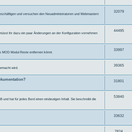
e
f
r
u
f
i
g
Z
32079
ut beschäftigen und versuchen den Neuadministratoren und Webmastern
e
f
r
u
f
i
g
Z
44495
müsst ihr dazu ein paar Änderungen an der Konfiguration vornehmen
e
f
r
u
f
i
g
e
f
Z
33997
ums MOD Modul Reste entfernen könnt.
r
f
u
i
e
g
Z
39365
emacht wird.
f
r
u
f
okumentation?
i
g
Z
31801
e
f
r
u
f
i
g
Z
53840
 und hat für jedes Bord einen eindeutigen Inhalt. Sie beschreibt die
e
f
r
u
f
i
g
Z
33632
e
f
r
u
f
i
g
Z
7824