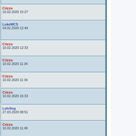
o
r
A
Crizzo
u
10.02.2020 15:27
t
o
r
A
LukeWCS
u
24.02.2020 12:44
t
o
r
A
Crizzo
u
10.02.2020 12:33
t
o
r
A
Crizzo
u
10.02.2020 11:34
t
o
r
A
Crizzo
u
10.02.2020 11:34
t
o
r
A
Crizzo
u
10.02.2020 15:33
t
o
r
A
Lehrling
u
27.03.2020 08:51
t
o
r
A
Crizzo
u
10.02.2020 11:49
t
o