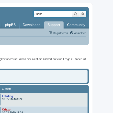
Suche
Erweiterte Such
phpBB
Downloads
Support
Community
Registrieren
Anmelden
it überprüft. Wenn hier nicht die Antwort auf eine Frage zu finden ist,
AUTOR
A
Lehrling
u
18.05.2020 08:39
t
o
r
A
Crizzo
u
10.02.2020 11:29