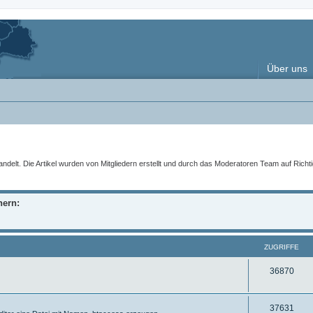
Über uns
t. Die Artikel wurden von Mitgliedern erstellt und durch das Moderatoren Team auf Richtigke
nern:
ZUGRIFFE
Z
36870
u
g
Z
37631