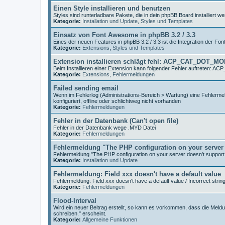
Einen Style installieren und benutzen
Styles sind runterladbare Pakete, die in dein phpBB Board installiert
Kategorie:
Installation und Update
,
Styles und Templates
Einsatz von Font Awesome in phpBB 3.2 / 3.3
Eines der neuen Features in phpBB 3.2 / 3.3 ist die Integration der Fo
Kategorie:
Extensions
,
Styles und Templates
Extension installieren schlägt fehl: ACP_CAT_DOT_M
Beim Installieren einer Extension kann folgender Fehler auftreten
Kategorie:
Extensions
,
Fehlermeldungen
Failed sending email
Wenn im Fehlerlog (Administrations-Bereich > Wartung) eine Fehlermeld
konfiguriert, offline oder schlichtweg nicht vorhanden
Kategorie:
Fehlermeldungen
Fehler in der Datenbank (Can't open file)
Fehler in der Datenbank wege .MYD Datei
Kategorie:
Fehlermeldungen
Fehlermeldung "The PHP configuration on your server 
Fehlermeldung "The PHP configuration on your server doesn't support
Kategorie:
Installation und Update
Fehlermeldung: Field xxx doesn't have a default value
Fehlermeldung: Field xxx doesn't have a default value / Incorrect strin
Kategorie:
Fehlermeldungen
Flood-Interval
Wird ein neuer Beitrag erstellt, so kann es vorkommen, dass die Meldu
schreiben." erscheint.
Kategorie:
Allgemeine Funktionen