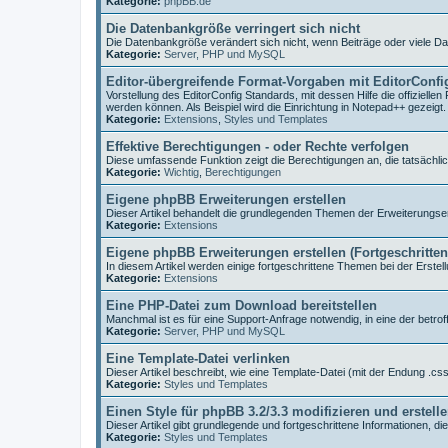
Kategorie:
phpBB.de
Die Datenbankgröße verringert sich nicht
Die Datenbankgröße verändert sich nicht, wenn Beiträge oder viele D
Kategorie:
Server, PHP und MySQL
Editor-übergreifende Format-Vorgaben mit EditorConfi
Vorstellung des EditorConfig Standards, mit dessen Hilfe die offiziell
werden können. Als Beispiel wird die Einrichtung in Notepad++ gezeigt.
Kategorie:
Extensions
,
Styles und Templates
Effektive Berechtigungen - oder Rechte verfolgen
Diese umfassende Funktion zeigt die Berechtigungen an, die tatsächlic
Kategorie:
Wichtig
,
Berechtigungen
Eigene phpBB Erweiterungen erstellen
Dieser Artikel behandelt die grundlegenden Themen der Erweiterungser
Kategorie:
Extensions
Eigene phpBB Erweiterungen erstellen (Fortgeschritte
In diesem Artikel werden einige fortgeschrittene Themen bei der Erstell
Kategorie:
Extensions
Eine PHP-Datei zum Download bereitstellen
Manchmal ist es für eine Support-Anfrage notwendig, in eine der betr
Kategorie:
Server, PHP und MySQL
Eine Template-Datei verlinken
Dieser Artikel beschreibt, wie eine Template-Datei (mit der Endung .css 
Kategorie:
Styles und Templates
Einen Style für phpBB 3.2/3.3 modifizieren und erstell
Dieser Artikel gibt grundlegende und fortgeschrittene Informationen, di
Kategorie:
Styles und Templates