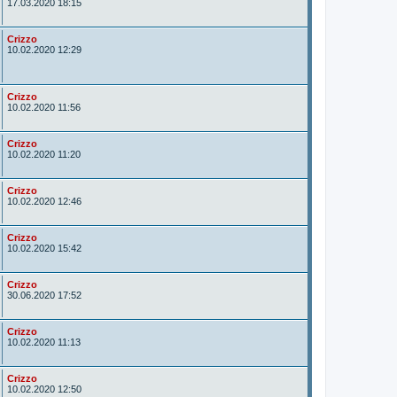
u
17.03.2020 18:15
t
o
r
A
Crizzo
u
10.02.2020 12:29
t
o
r
A
Crizzo
u
10.02.2020 11:56
t
o
r
A
Crizzo
u
10.02.2020 11:20
t
o
r
A
Crizzo
u
10.02.2020 12:46
t
o
r
A
Crizzo
u
10.02.2020 15:42
t
o
r
A
Crizzo
u
30.06.2020 17:52
t
o
r
A
Crizzo
u
10.02.2020 11:13
t
o
r
A
Crizzo
u
10.02.2020 12:50