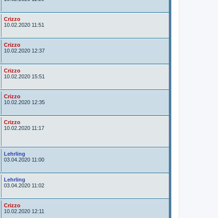
t
o
r
A
Crizzo
u
10.02.2020 11:51
t
o
r
A
Crizzo
u
10.02.2020 12:37
t
o
r
A
Crizzo
u
10.02.2020 15:51
t
o
r
A
Crizzo
u
10.02.2020 12:35
t
o
r
A
Crizzo
u
10.02.2020 11:17
t
o
r
A
Lehrling
u
03.04.2020 11:00
t
o
r
A
Lehrling
u
03.04.2020 11:02
t
o
r
A
Crizzo
u
10.02.2020 12:11
t