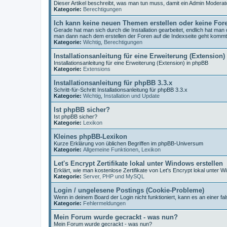
Dieser Artikel beschreibt, was man tun muss, damit ein Admin Moderat
Kategorie:
Berechtigungen
Ich kann keine neuen Themen erstellen oder keine For
Gerade hat man sich durch die Installation gearbeitet, endlich hat ma
man dann nach dem erstellen der Foren auf die Indexseite geht komm
Kategorie:
Wichtig
,
Berechtigungen
Installationsanleitung für eine Erweiterung (Extension)
Installationsanleitung für eine Erweiterung (Extension) in phpBB
Kategorie:
Extensions
Installationsanleitung für phpBB 3.3.x
Schritt-für-Schritt Installationsanleitung für phpBB 3.3.x
Kategorie:
Wichtig
,
Installation und Update
Ist phpBB sicher?
Ist phpBB sicher?
Kategorie:
Lexikon
Kleines phpBB-Lexikon
Kurze Erklärung von üblichen Begriffen im phpBB-Universum
Kategorie:
Allgemeine Funktionen
,
Lexikon
Let's Encrypt Zertifikate lokal unter Windows erstellen
Erklärt, wie man kostenlose Zertifikate von Let's Encrypt lokal unter W
Kategorie:
Server, PHP und MySQL
Login / ungelesene Postings (Cookie-Probleme)
Wenn in deinem Board der Login nicht funktioniert, kann es an einer fal
Kategorie:
Fehlermeldungen
Mein Forum wurde gecrackt - was nun?
Mein Forum wurde gecrackt - was nun?