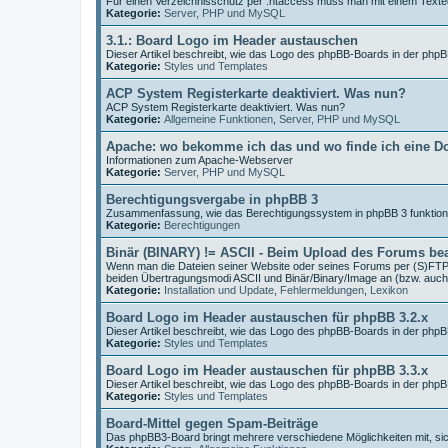
Für einen Verzeichnisschutz per .htaccess muss man mit einem Texted
Kategorie:
Server, PHP und MySQL
3.1.: Board Logo im Header austauschen
Dieser Artikel beschreibt, wie das Logo des phpBB-Boards in der php
Kategorie:
Styles und Templates
ACP System Registerkarte deaktiviert. Was nun?
ACP System Registerkarte deaktiviert. Was nun?
Kategorie:
Allgemeine Funktionen
,
Server, PHP und MySQL
Apache: wo bekomme ich das und wo finde ich eine D
Informationen zum Apache-Webserver
Kategorie:
Server, PHP und MySQL
Berechtigungsvergabe in phpBB 3
Zusammenfassung, wie das Berechtigungssystem in phpBB 3 funktioni
Kategorie:
Berechtigungen
Binär (BINARY) != ASCII - Beim Upload des Forums be
Wenn man die Dateien seiner Website oder seines Forums per (S)FTP 
beiden Übertragungsmodi ASCII und Binär/Binary/Image an (bzw. auch
Kategorie:
Installation und Update
,
Fehlermeldungen
,
Lexikon
Board Logo im Header austauschen für phpBB 3.2.x
Dieser Artikel beschreibt, wie das Logo des phpBB-Boards in der php
Kategorie:
Styles und Templates
Board Logo im Header austauschen für phpBB 3.3.x
Dieser Artikel beschreibt, wie das Logo des phpBB-Boards in der php
Kategorie:
Styles und Templates
Board-Mittel gegen Spam-Beiträge
Das phpBB3-Board bringt mehrere verschiedene Möglichkeiten mit, s