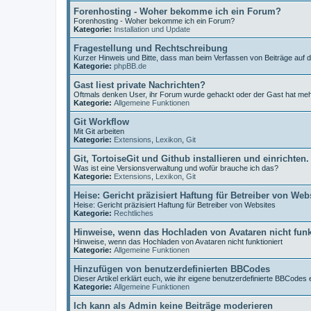
Forenhosting - Woher bekomme ich ein Forum?
Forenhosting - Woher bekomme ich ein Forum?
Kategorie:
Installation und Update
Fragestellung und Rechtschreibung
Kurzer Hinweis und Bitte, dass man beim Verfassen von Beiträge auf 
Kategorie:
phpBB.de
Gast liest private Nachrichten?
Oftmals denken User, ihr Forum wurde gehackt oder der Gast hat me
Kategorie:
Allgemeine Funktionen
Git Workflow
Mit Git arbeiten
Kategorie:
Extensions
,
Lexikon
,
Git
Git, TortoiseGit und Github installieren und einrichten.
Was ist eine Versionsverwaltung und wofür brauche ich das?
Kategorie:
Extensions
,
Lexikon
,
Git
Heise: Gericht präzisiert Haftung für Betreiber von Web
Heise: Gericht präzisiert Haftung für Betreiber von Websites
Kategorie:
Rechtliches
Hinweise, wenn das Hochladen von Avataren nicht funk
Hinweise, wenn das Hochladen von Avataren nicht funktioniert
Kategorie:
Allgemeine Funktionen
Hinzufügen von benutzerdefinierten BBCodes
Dieser Artikel erklärt euch, wie ihr eigene benutzerdefinierte BBCodes e
Kategorie:
Allgemeine Funktionen
Ich kann als Admin keine Beiträge moderieren