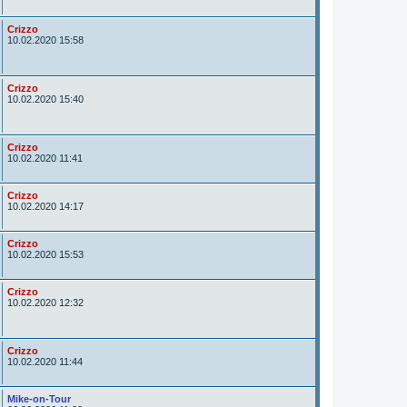
t
o
r
A
Crizzo
u
10.02.2020 15:58
t
o
r
A
Crizzo
u
10.02.2020 15:40
t
o
r
A
Crizzo
u
10.02.2020 11:41
t
o
r
A
Crizzo
u
10.02.2020 14:17
t
o
r
A
Crizzo
u
10.02.2020 15:53
t
o
r
A
Crizzo
u
10.02.2020 12:32
t
o
r
A
Crizzo
u
10.02.2020 11:44
t
o
r
A
Mike-on-Tour