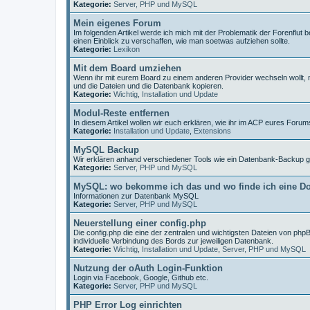
Kategorie:
Server, PHP und MySQL
Mein eigenes Forum
Im folgenden Artikel werde ich mich mit der Problematik der Forenfl
einen Einblick zu verschaffen, wie man soetwas aufziehen sollte.
Kategorie:
Lexikon
Mit dem Board umziehen
Wenn ihr mit eurem Board zu einem anderen Provider wechseln wollt, 
und die Dateien und die Datenbank kopieren.
Kategorie:
Wichtig
,
Installation und Update
Modul-Reste entfernen
In diesem Artikel wollen wir euch erklären, wie ihr im ACP eures For
Kategorie:
Installation und Update
,
Extensions
MySQL Backup
Wir erklären anhand verschiedener Tools wie ein Datenbank-Backup g
Kategorie:
Server, PHP und MySQL
MySQL: wo bekomme ich das und wo finde ich eine D
Informationen zur Datenbank MySQL
Kategorie:
Server, PHP und MySQL
Neuerstellung einer config.php
Die config.php die eine der zentralen und wichtigsten Dateien von phpBB
individuelle Verbindung des Bords zur jeweiligen Datenbank.
Kategorie:
Wichtig
,
Installation und Update
,
Server, PHP und MySQL
Nutzung der oAuth Login-Funktion
Login via Facebook, Google, Github etc.
Kategorie:
Server, PHP und MySQL
PHP Error Log einrichten