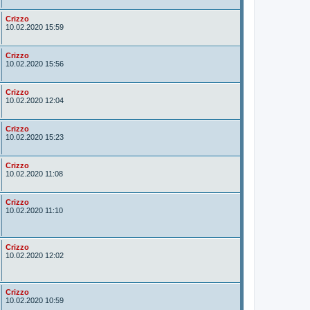
o
r
A
Crizzo
u
10.02.2020 15:59
t
o
r
A
Crizzo
u
10.02.2020 15:56
t
o
r
A
Crizzo
u
10.02.2020 12:04
t
o
r
A
Crizzo
u
10.02.2020 15:23
t
o
r
A
Crizzo
u
10.02.2020 11:08
t
o
r
A
Crizzo
u
10.02.2020 11:10
t
o
r
A
Crizzo
u
10.02.2020 12:02
t
o
r
A
Crizzo
u
10.02.2020 10:59
t