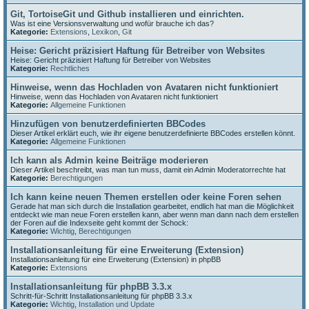
Git, TortoiseGit und Github installieren und einrichten.
Was ist eine Versionsverwaltung und wofür brauche ich das?
Kategorie:
Extensions
,
Lexikon
,
Git
Heise: Gericht präzisiert Haftung für Betreiber von Websites
Heise: Gericht präzisiert Haftung für Betreiber von Websites
Kategorie:
Rechtliches
Hinweise, wenn das Hochladen von Avataren nicht funktioniert
Hinweise, wenn das Hochladen von Avataren nicht funktioniert
Kategorie:
Allgemeine Funktionen
Hinzufügen von benutzerdefinierten BBCodes
Dieser Artikel erklärt euch, wie ihr eigene benutzerdefinierte BBCodes erstellen könnt.
Kategorie:
Allgemeine Funktionen
Ich kann als Admin keine Beiträge moderieren
Dieser Artikel beschreibt, was man tun muss, damit ein Admin Moderatorrechte hat
Kategorie:
Berechtigungen
Ich kann keine neuen Themen erstellen oder keine Foren sehen
Gerade hat man sich durch die Installation gearbeitet, endlich hat man die Möglichkeit
entdeckt wie man neue Foren erstellen kann, aber wenn man dann nach dem erstellen
der Foren auf die Indexseite geht kommt der Schock:
Kategorie:
Wichtig
,
Berechtigungen
Installationsanleitung für eine Erweiterung (Extension)
Installationsanleitung für eine Erweiterung (Extension) in phpBB
Kategorie:
Extensions
Installationsanleitung für phpBB 3.3.x
Schritt-für-Schritt Installationsanleitung für phpBB 3.3.x
Kategorie:
Wichtig
,
Installation und Update