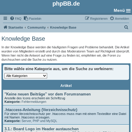
phpBB.de
Menü
FAQ
Pastebin
Registrieren
Anmelden
S
Startseite
Community
Knowledge Base
u
Knowledge Base
c
In der Knowledge Base werden die häufigsten Fragen und Probleme behandelt. Die Artikel
h
wurden von Mitgliedern erstellt und durch das Moderatoren Team auf Richtigkeit überprüft.
Wenn hier nicht die Antwort auf eine Frage zu finden ist, empfehlen wir, die Foren zu
e
durchsuchen und die Suche zu nutzen.
Bitte wähle eine Kategorie aus, um die Suche zu verfeinern:
Artikel
"Keine neuen Beiträge" vor dem Forumsnamen
Anstelle des Icons erscheint ein Schriftzug
Kategorie:
Fehlermeldungen
.htaccess-Anleitung (Verzeichnisschutz)
Für einen Verzeichnisschutz per .htaccess muss man mit einem Texteditor eine Datei
mit Namen .htaccess erzeugen.
Kategorie:
Server, PHP und MySQL
3.1.: Board Logo im Header austauschen