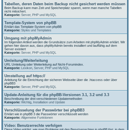
Tabellen, deren Daten beim Backup nicht gesichert werden müssen
Beim Backup kann man Zeit und Speicherplatz sparen, wenn man manche Tabellen
nicht mitsichert.
Kategorie:
Server, PHP und MySQL
Template-System von phpBB
Erklärt das Template-System von phpBB
Kategorie:
Styles und Templates
Umgang mit phpMyAdmin
Im folgenden Artikel werden die Grundsätze zum Arbeiten mit phpMyAdmin erklärt. Wir
gehen hier davon aus, dass phpMyAdmin bereits installiert und lauffähig auf dem
Server existiert
Kategorie:
Server, PHP und MySQL
Umleitung/Weiterleitung
URL Umleitung oder Weiterleitung auf Nicht-Forumindex.
Kategorie:
Lexikon
,
Server, PHP und MySQL
Umstellung auf https://
Anleitung für die Einrichtung der sicheren Webseite über die .htaccess oder über
phpBB3
Kategorie:
Server, PHP und MySQL
Update-Anleitung für die phpBB-Versionen 3.1, 3.2 und 3.3
Beschreibung der drei verschiedenen Updatemethoden
Kategorie:
Wichtig
,
Installation und Update
Verschlüsselung der Passwörter bei phpBB3
Erklärt wie in phpBB 3 die Passwörter verschlüsselt werden
Kategorie:
Allgemeine Funktionen
Video: Benutzerrechte verfolgen
Diese Video erklärt, wie man Probleme mit den Benutzerrechten in phpBB löst, in dem