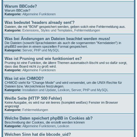
Warum BBCode?
Warum BBCode?
Kategorie:
Allgemeine Funktionen
Was bedeutet 'headers already sent'?
Dateien, die mit "BOM" gespeichert werden, geben solch eine Fehlermeldung aus.
Kategorie:
Extensions
,
Styles und Templates
,
Fehlermeldungen
Was bei Änderungen an Dateien beachtet werden muss!
Die Dateien (sowohl Sprachdateien als auch die sogenannten "Kerndateien") in
phpBB3 werden in einem speziellen Format gespeichert.
Kategorie:
Server, PHP und MySQL
Was ist Pruning und wie funktioniert es?
Pruning ist eine Funktion, die ältere Themen automatisch löscht und so dafür sorgt,
dass das Board nicht zu groß wird.
Kategorie:
Allgemeine Funktionen
Was ist ein CHMOD?
CHMOD steht für "Change Mode" und wird verwendet, um die UNIX-Rechte für
Dateien bzw. Verzeichnisse festzulegen.
Kategorie:
Installation und Update
,
Lexikon
,
Server, PHP und MySQL
Weiße Seite (HTTP 500 Fehler)
Keine Ausgabe, es wird nur ein leeres (komplett weißes) Fenster im Browser
angezeigt
Kategorie:
Fehlermeldungen
Welche Daten speichert phpBB in Cookies ab?
Beschreibung der Cookies, die erstellt werden können
Kategorie:
Allgemeine Funktionen
,
Lexikon
Welchen Sinn hat die bbcode_uid?