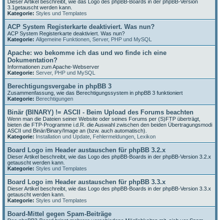
Dieser Artikel beschreibt, wie das Logo des phpBB-Boards in der phpBB-Version
3.1getauscht werden kann.
Kategorie:
Styles und Templates
ACP System Registerkarte deaktiviert. Was nun?
ACP System Registerkarte deaktiviert. Was nun?
Kategorie:
Allgemeine Funktionen
,
Server, PHP und MySQL
Apache: wo bekomme ich das und wo finde ich eine
Dokumentation?
Informationen zum Apache-Webserver
Kategorie:
Server, PHP und MySQL
Berechtigungsvergabe in phpBB 3
Zusammenfassung, wie das Berechtigungssystem in phpBB 3 funktioniert
Kategorie:
Berechtigungen
Binär (BINARY) != ASCII - Beim Upload des Forums beachten
Wenn man die Dateien seiner Website oder seines Forums per (S)FTP überträgt,
bieten die FTP-Programme i.d.R. die Auswahl zwischen den beiden Übertragungsmodi
ASCII und Binär/Binary/Image an (bzw. auch automatisch).
Kategorie:
Installation und Update
,
Fehlermeldungen
,
Lexikon
Board Logo im Header austauschen für phpBB 3.2.x
Dieser Artikel beschreibt, wie das Logo des phpBB-Boards in der phpBB-Version 3.2.x
getauscht werden kann.
Kategorie:
Styles und Templates
Board Logo im Header austauschen für phpBB 3.3.x
Dieser Artikel beschreibt, wie das Logo des phpBB-Boards in der phpBB-Version 3.3.x
getauscht werden kann.
Kategorie:
Styles und Templates
Board-Mittel gegen Spam-Beiträge