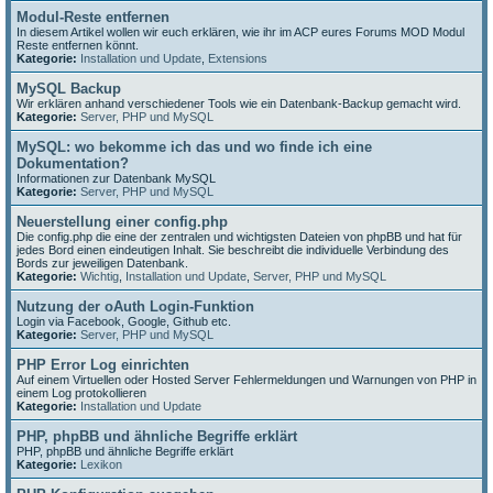
Modul-Reste entfernen
In diesem Artikel wollen wir euch erklären, wie ihr im ACP eures Forums MOD Modul
Reste entfernen könnt.
Kategorie:
Installation und Update
,
Extensions
MySQL Backup
Wir erklären anhand verschiedener Tools wie ein Datenbank-Backup gemacht wird.
Kategorie:
Server, PHP und MySQL
MySQL: wo bekomme ich das und wo finde ich eine
Dokumentation?
Informationen zur Datenbank MySQL
Kategorie:
Server, PHP und MySQL
Neuerstellung einer config.php
Die config.php die eine der zentralen und wichtigsten Dateien von phpBB und hat für
jedes Bord einen eindeutigen Inhalt. Sie beschreibt die individuelle Verbindung des
Bords zur jeweiligen Datenbank.
Kategorie:
Wichtig
,
Installation und Update
,
Server, PHP und MySQL
Nutzung der oAuth Login-Funktion
Login via Facebook, Google, Github etc.
Kategorie:
Server, PHP und MySQL
PHP Error Log einrichten
Auf einem Virtuellen oder Hosted Server Fehlermeldungen und Warnungen von PHP in
einem Log protokollieren
Kategorie:
Installation und Update
PHP, phpBB und ähnliche Begriffe erklärt
PHP, phpBB und ähnliche Begriffe erklärt
Kategorie:
Lexikon