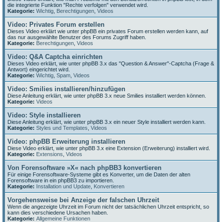
die integrierte Funktion "Rechte verfolgen" verwendet wird.
Kategorie:
Wichtig
,
Berechtigungen
,
Videos
Video: Privates Forum erstellen
Dieses Video erklärt wie unter phpBB ein privates Forum erstellen werden kann, auf
das nur ausgewählte Benutzer des Forums Zugriff haben.
Kategorie:
Berechtigungen
,
Videos
Video: Q&A Captcha einrichten
Dieses Video erklärt, wie unter phpBB 3.x das "Question & Answer"-Captcha (Frage &
Antwort) eingerichtet wird.
Kategorie:
Wichtig
,
Spam
,
Videos
Video: Smilies installieren/hinzufügen
Diese Anleitung erklärt, wie unter phpBB 3.x neue Smilies installiert werden können.
Kategorie:
Videos
Video: Style installieren
Diese Anleitung erklärt, wie unter phpBB 3.x ein neuer Style installiert werden kann.
Kategorie:
Styles und Templates
,
Videos
Video: phpBB Erweiterung installieren
Diese Video erklärt, wie unter phpBB 3.x eine Extension (Erweiterung) installiert wird.
Kategorie:
Extensions
,
Videos
Von Forensoftware »X« nach phpBB3 konvertieren
Für einige Forensoftware-Systeme gibt es Konverter, um die Daten der alten
Forensoftware in ein phpBB3 zu importieren.
Kategorie:
Installation und Update
,
Konvertieren
Vorgehensweise bei Anzeige der falschen Uhrzeit
Wenn die angezeigte Uhrzeit im Forum nicht der tatsächlichen Uhrzeit entspricht, so
kann dies verschiedene Ursachen haben.
Kategorie:
Allgemeine Funktionen