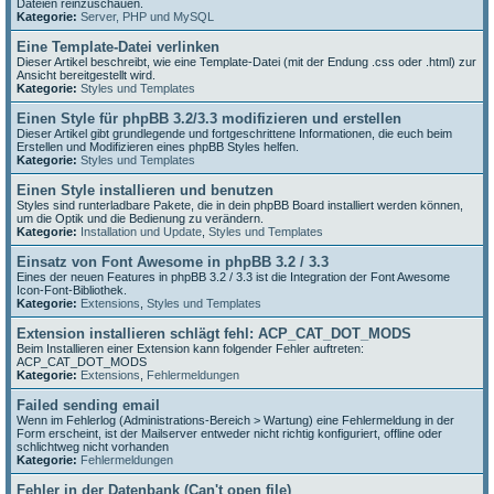
Dateien reinzuschauen.
Kategorie:
Server, PHP und MySQL
Eine Template-Datei verlinken
Dieser Artikel beschreibt, wie eine Template-Datei (mit der Endung .css oder .html) zur
Ansicht bereitgestellt wird.
Kategorie:
Styles und Templates
Einen Style für phpBB 3.2/3.3 modifizieren und erstellen
Dieser Artikel gibt grundlegende und fortgeschrittene Informationen, die euch beim
Erstellen und Modifizieren eines phpBB Styles helfen.
Kategorie:
Styles und Templates
Einen Style installieren und benutzen
Styles sind runterladbare Pakete, die in dein phpBB Board installiert werden können,
um die Optik und die Bedienung zu verändern.
Kategorie:
Installation und Update
,
Styles und Templates
Einsatz von Font Awesome in phpBB 3.2 / 3.3
Eines der neuen Features in phpBB 3.2 / 3.3 ist die Integration der Font Awesome
Icon-Font-Bibliothek.
Kategorie:
Extensions
,
Styles und Templates
Extension installieren schlägt fehl: ACP_CAT_DOT_MODS
Beim Installieren einer Extension kann folgender Fehler auftreten:
ACP_CAT_DOT_MODS
Kategorie:
Extensions
,
Fehlermeldungen
Failed sending email
Wenn im Fehlerlog (Administrations-Bereich > Wartung) eine Fehlermeldung in der
Form erscheint, ist der Mailserver entweder nicht richtig konfiguriert, offline oder
schlichtweg nicht vorhanden
Kategorie:
Fehlermeldungen
Fehler in der Datenbank (Can't open file)