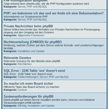
PHP-Konfiguration ausgeben
Zeigt anhand einer phpinfo.php, wie die PHP-Konfiguration auslesen wird.
Kategorie:
Server, PHP und MySQL
PHP: wo bekomme ich das und wo finde ich eine Dokumentation?
Informationen zur Scriptsprache PHP
Kategorie:
Server, PHP und MySQL
Private Nachrichten beim phpBB
Dieser Artikel beschreibt das Verhalten von Privaten Nachrichten im Postausgang, -
eingang und den Umgang mit den Ordnern.
Kategorie:
Allgemeine Funktionen
Rechteverteilung (CHMOD) für phpBB3
Erklärung, welcher Ordner auf dem Server welche Schreib- und Leseberechtigungen
benötigt.
Kategorie:
Installation und Update
Relevante Gesetze
Relevante Gesetze für den Betrieb eines phpBB
Kategorie:
Rechtliches
SQL Error : 1146 Table 'xxx' doesn't exist
SQL Error : 1146 Table 'xxx' doesn't exist
Kategorie:
Fehlermeldungen
,
Server, PHP und MySQL
So mache ich mein Board sicher
Hilfreiche Tipps das Board sicherer zu machen.
Kategorie:
Lexikon
Systemanforderungen für phpBB
Damit phpBB auf einem Server installiert werden kann, müssen verschiedene
Voraussetzungen erfüllt werden:
Kategorie:
Wichtig
,
Installation und Update