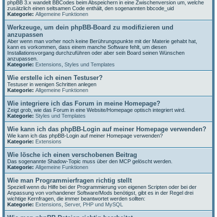
phpBB 3.x wandelt BBCodes beim Abspeichern in eine Zwischenversion um, welche
zusätzlich einen seltsamen Code enthält, den sogenannten bbcode_uid
Kategorie:
Allgemeine Funktionen
Werkzeuge, um dein phpBB-Board zu modifizieren und
anzupassen
Aber wenn man vorher noch keine Berührungspunkte mit der Materie gehabt hat,
kann es vorkommen, dass einem manche Software fehlt, um diesen
Installationsvorgang durchzuführen oder aber sein Board seinen Wünschen
anzupassen.
Kategorie:
Extensions
,
Styles und Templates
Wie erstelle ich einen Testuser?
Testuser in wenigen Schritten anlegen
Kategorie:
Allgemeine Funktionen
Wie integriere ich das Forum in meine Homepage?
Zeigt grob, wie das Forum in eine Website/Homepage optisch integriert wird.
Kategorie:
Styles und Templates
Wie kann ich das phpBB-Login auf meiner Homepage verwenden?
Wie kann ich das phpBB-Login auf meiner Homepage verwenden?
Kategorie:
Extensions
Wie lösche ich einen verschobenen Beitrag
Das sogenannte Shadow-Topic muss über den MCP gelöscht werden.
Kategorie:
Allgemeine Funktionen
Wie man Programmierfragen richtig stellt
Speziell wenn du Hilfe bei der Programmierung von eigenen Scripten oder bei der
Anpassung von vorhandener Software/Mods benötigst, gibt es in der Regel drei
wichtige Kernfragen, die immer beantwortet werden sollten:
Kategorie:
Extensions
,
Server, PHP und MySQL