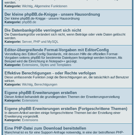
werden.
Kategorie:
Wichtig
,
Allgemeine Funktionen
Der kleine phpBB.de-Knigge - unsere Hausordnung
Der kleine phpBB.de-Knigge - unsere Hausordnung
Kategorie:
phpBB.de
Die Datenbankgröße verringert sich nicht
Die Datenbankgröße verändert sich nicht, wenn Beiträge oder viele Daten gelöscht
werden.
Kategorie:
Server, PHP und MySQL
Editor-übergreifende Format-Vorgaben mit EditorConfig
Vorstellung des EditorConfig Standards, mit dessen Hilfe die offiziellen Format-
Vorgaben seitens phpBB für bestimmte Dateitypen festgelegt werden können. Als
Beispiel wird die Einrichtung in Notepad++ gezeigt.
Kategorie:
Extensions
,
Styles und Templates
Effektive Berechtigungen - oder Rechte verfolgen
Diese umfassende Funktion zeigt die Berechtigungen an, die tatsächlich auf Benutzer
wirken.
Kategorie:
Wichtig
,
Berechtigungen
Eigene phpBB Erweiterungen erstellen
Dieser Artikel behandelt die grundlegenden Themen der Erweiterungserstellung
Kategorie:
Extensions
Eigene phpBB Erweiterungen erstellen (Fortgeschrittene Themen)
In diesem Artikel werden einige fortgeschrittene Themen bei der Erstellung einer
Erweiterung vorgestellt.
Kategorie:
Extensions
Eine PHP-Datei zum Download bereitstellen
Manchmal ist es für eine Support-Anfrage notwendig, in eine der betroffenen PHP-