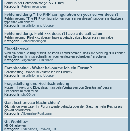
Fehler in der Datenbank wege .MYD Datei
Kategorie:
Fehlermeldungen
Fehlermeldung "The PHP configuration on your server doesn't
Fehlermeldung "The PHP configuration on your server doesn't support the database
type that you chose"
Kategorie:
Installation und Update
Fehlermeldung: Field xxx doesn't have a default value
Fehlermeldung: Field xxx doesn't have a default value / Incorrect string value
Kategorie:
Fehlermeldungen
Flood-Interval
Wird ein neuer Beitrag erstellt, so kann es vorkommen, dass die Meldung "Du kannst
einen Beitrag nicht so schnell nach deinem letzten schreiben." erscheint.
Kategorie:
Allgemeine Funktionen
Forenhosting - Woher bekomme ich ein Forum?
Forenhosting - Woher bekomme ich ein Forum?
Kategorie:
Installation und Update
Fragestellung und Rechtschreibung
Kurzer Hinweis und Bitte, dass man beim Verfassen von Beiträge auf dessen
Lesbarkeit achten muss!
Kategorie:
phpBB.de
Gast liest private Nachrichten?
Oftmals denken User, ihr Forum wurde gehackt oder der Gast hat mehr Rechte als
gewollt bekommen.
Kategorie:
Allgemeine Funktionen
Git Workflow
Mit Git arbeiten
Kategorie:
Extensions
,
Lexikon
,
Git