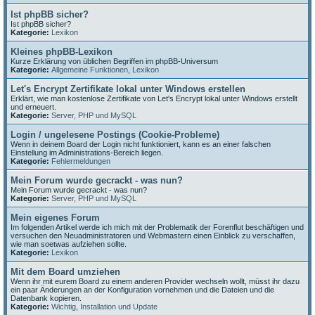
Ist phpBB sicher?
Ist phpBB sicher?
Kategorie:
Lexikon
Kleines phpBB-Lexikon
Kurze Erklärung von üblichen Begriffen im phpBB-Universum
Kategorie:
Allgemeine Funktionen
,
Lexikon
Let's Encrypt Zertifikate lokal unter Windows erstellen
Erklärt, wie man kostenlose Zertifikate von Let's Encrypt lokal unter Windows erstellt
und erneuert.
Kategorie:
Server, PHP und MySQL
Login / ungelesene Postings (Cookie-Probleme)
Wenn in deinem Board der Login nicht funktioniert, kann es an einer falschen
Einstellung im Administrations-Bereich liegen.
Kategorie:
Fehlermeldungen
Mein Forum wurde gecrackt - was nun?
Mein Forum wurde gecrackt - was nun?
Kategorie:
Server, PHP und MySQL
Mein eigenes Forum
Im folgenden Artikel werde ich mich mit der Problematik der Forenflut beschäftigen und
versuchen den Neuadministratoren und Webmastern einen Einblick zu verschaffen,
wie man soetwas aufziehen sollte.
Kategorie:
Lexikon
Mit dem Board umziehen
Wenn ihr mit eurem Board zu einem anderen Provider wechseln wollt, müsst ihr dazu
ein paar Änderungen an der Konfiguration vornehmen und die Dateien und die
Datenbank kopieren.
Kategorie:
Wichtig
,
Installation und Update