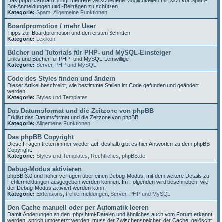
Das phpBB3-Board bringt mehrere verschiedene Möglichkeiten mit, sich vor Spam-
Bot-Anmeldungen und -Beiträgen zu schützen.
Kategorie:
Spam
,
Allgemeine Funktionen
Boardpromotion / mehr User
Tipps zur Boardpromotion und den ersten Schritten
Kategorie:
Lexikon
Bücher und Tutorials für PHP- und MySQL-Einsteiger
Links und Bücher für PHP- und MySQL-Lernwillige
Kategorie:
Server, PHP und MySQL
Code des Styles finden und ändern
Dieser Artikel beschreibt, wie bestimmte Stellen im Code gefunden und geändert
werden.
Kategorie:
Styles und Templates
Das Datumsformat und die Zeitzone von phpBB
Erklärt das Datumsformat und die Zeitzone von phpBB
Kategorie:
Allgemeine Funktionen
Das phpBB Copyright
Diese Fragen treten immer wieder auf, deshalb gibt es hier Antworten zu dem phpBB
Copyright.
Kategorie:
Styles und Templates
,
Rechtliches
,
phpBB.de
Debug-Modus aktivieren
phpBB 3.0 und höher verfügen über einen Debug-Modus, mit dem weitere Details zu
Fehlermeldungen ausgegeben werden können. Im Folgenden wird beschrieben, wie
der Debug-Modus aktiviert werden kann.
Kategorie:
Extensions
,
Fehlermeldungen
,
Server, PHP und MySQL
Den Cache manuell oder per Automatik leeren
Damit Änderungen an den .php/.html-Dateien und ähnliches auch vom Forum erkannt
werden, sprich umgesetzt werden, muss der Zwischenspeicher, der Cache, gelöscht