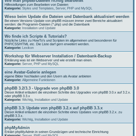
Wie man phpBB-Dateien richtig bearbeitet
Hilfestellungen zum Bearbeiten von Dateien
Kategorie:
Styles und Templates
,
Server, PHP und MySQL
Wieso beim Update die Dateien und Datenbank aktualisiert werden
Bei einem Versions-Update von phpBB müssen immer zwei Bereiche aktualisiert
werden: die Programm-Dateien (*.php) und die Datenbank
Kategorie:
Installation und Update
Wo finde ich Scripte & Tutorials?
Nützliche Links zu HowTo's und Scripten im allgemeinen und besonderen für
PHP/CSS/HTML etc. Die Liste darf gern erweitert werden.
Kategorie:
Lexikon
Workshop für Webserver Installation / Datenbank-Backup
Erklärung was ist ein Webserver und wie erstellt man einen.
Kategorie:
Server, PHP und MySQL
eine Avatar-Galerie anlegen
eigene Bilder hochladen und den Usern als Avatar anbieten
Kategorie:
Allgemeine Funktionen
phpBB 3.2/3.3 - Upgrade von phpBB 3.0
Dieser Artikel erläutert die einzelnen Schritte des Upgrades von phpBB 3.0.x auf 3.2.x.
oder phpBB 3.3.x
Kategorie:
Wichtig
,
Installation und Update
phpBB 3.3: Update von phpBB 3.2.x auf phpBB 3.3.x
Dieser Artikel erläutert die einzelnen Schritte eines Updates von phpBB 3.2.x. zu
phpBB 3.3.x.
Kategorie:
Wichtig
,
Installation und Update
phpMyAdmin
Erklärt phpMyAdmin in seinen Grundzügen und technische Einrichtung
Kategorie:
Server, PHP und MySQL