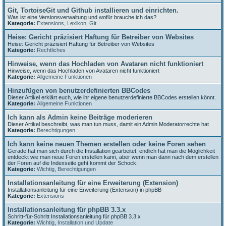
Git, TortoiseGit und Github installieren und einrichten.
Was ist eine Versionsverwaltung und wofür brauche ich das?
Kategorie:
Extensions
,
Lexikon
,
Git
Heise: Gericht präzisiert Haftung für Betreiber von Websites
Heise: Gericht präzisiert Haftung für Betreiber von Websites
Kategorie:
Rechtliches
Hinweise, wenn das Hochladen von Avataren nicht funktioniert
Hinweise, wenn das Hochladen von Avataren nicht funktioniert
Kategorie:
Allgemeine Funktionen
Hinzufügen von benutzerdefinierten BBCodes
Dieser Artikel erklärt euch, wie ihr eigene benutzerdefinierte BBCodes erstellen könnt.
Kategorie:
Allgemeine Funktionen
Ich kann als Admin keine Beiträge moderieren
Dieser Artikel beschreibt, was man tun muss, damit ein Admin Moderatorrechte hat
Kategorie:
Berechtigungen
Ich kann keine neuen Themen erstellen oder keine Foren sehen
Gerade hat man sich durch die Installation gearbeitet, endlich hat man die Möglichkeit
entdeckt wie man neue Foren erstellen kann, aber wenn man dann nach dem erstellen
der Foren auf die Indexseite geht kommt der Schock:
Kategorie:
Wichtig
,
Berechtigungen
Installationsanleitung für eine Erweiterung (Extension)
Installationsanleitung für eine Erweiterung (Extension) in phpBB
Kategorie:
Extensions
Installationsanleitung für phpBB 3.3.x
Schritt-für-Schritt Installationsanleitung für phpBB 3.3.x
Kategorie:
Wichtig
,
Installation und Update