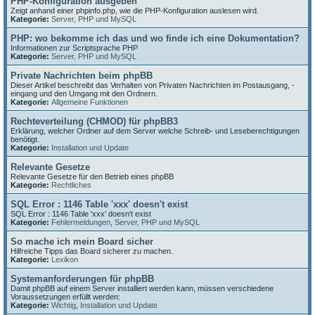
PHP-Konfiguration ausgeben
Zeigt anhand einer phpinfo.php, wie die PHP-Konfiguration auslesen wird.
Kategorie:
Server, PHP und MySQL
PHP: wo bekomme ich das und wo finde ich eine Dokumentation?
Informationen zur Scriptsprache PHP
Kategorie:
Server, PHP und MySQL
Private Nachrichten beim phpBB
Dieser Artikel beschreibt das Verhalten von Privaten Nachrichten im Postausgang, -
eingang und den Umgang mit den Ordnern.
Kategorie:
Allgemeine Funktionen
Rechteverteilung (CHMOD) für phpBB3
Erklärung, welcher Ordner auf dem Server welche Schreib- und Leseberechtigungen
benötigt.
Kategorie:
Installation und Update
Relevante Gesetze
Relevante Gesetze für den Betrieb eines phpBB
Kategorie:
Rechtliches
SQL Error : 1146 Table 'xxx' doesn't exist
SQL Error : 1146 Table 'xxx' doesn't exist
Kategorie:
Fehlermeldungen
,
Server, PHP und MySQL
So mache ich mein Board sicher
Hilfreiche Tipps das Board sicherer zu machen.
Kategorie:
Lexikon
Systemanforderungen für phpBB
Damit phpBB auf einem Server installiert werden kann, müssen verschiedene
Voraussetzungen erfüllt werden:
Kategorie:
Wichtig
,
Installation und Update