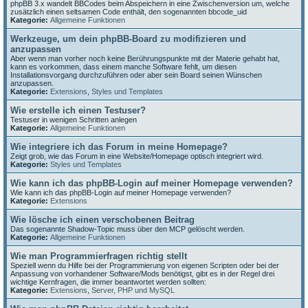
phpBB 3.x wandelt BBCodes beim Abspeichern in eine Zwischenversion um, welche
zusätzlich einen seltsamen Code enthält, den sogenannten bbcode_uid
Kategorie:
Allgemeine Funktionen
Werkzeuge, um dein phpBB-Board zu modifizieren und
anzupassen
Aber wenn man vorher noch keine Berührungspunkte mit der Materie gehabt hat,
kann es vorkommen, dass einem manche Software fehlt, um diesen
Installationsvorgang durchzuführen oder aber sein Board seinen Wünschen
anzupassen.
Kategorie:
Extensions
,
Styles und Templates
Wie erstelle ich einen Testuser?
Testuser in wenigen Schritten anlegen
Kategorie:
Allgemeine Funktionen
Wie integriere ich das Forum in meine Homepage?
Zeigt grob, wie das Forum in eine Website/Homepage optisch integriert wird.
Kategorie:
Styles und Templates
Wie kann ich das phpBB-Login auf meiner Homepage verwenden?
Wie kann ich das phpBB-Login auf meiner Homepage verwenden?
Kategorie:
Extensions
Wie lösche ich einen verschobenen Beitrag
Das sogenannte Shadow-Topic muss über den MCP gelöscht werden.
Kategorie:
Allgemeine Funktionen
Wie man Programmierfragen richtig stellt
Speziell wenn du Hilfe bei der Programmierung von eigenen Scripten oder bei der
Anpassung von vorhandener Software/Mods benötigst, gibt es in der Regel drei
wichtige Kernfragen, die immer beantwortet werden sollten:
Kategorie:
Extensions
,
Server, PHP und MySQL