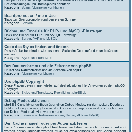
Das phpBB3-Board bringt mehrere verschiedene Möglichkeiten mit, sich vor Spam-
Bot-Anmeldungen und -Beiträgen zu schützen.
Kategorie:
Spam
,
Allgemeine Funktionen
Boardpromotion / mehr User
Tipps zur Boardpromotion und den ersten Schritten
Kategorie:
Lexikon
Bücher und Tutorials für PHP- und MySQL-Einsteiger
Links und Bücher für PHP- und MySQL-Lernwillige
Kategorie:
Server, PHP und MySQL
Code des Styles finden und ändern
Dieser Artikel beschreibt, wie bestimmte Stellen im Code gefunden und geändert
werden.
Kategorie:
Styles und Templates
Das Datumsformat und die Zeitzone von phpBB
Erklärt das Datumsformat und die Zeitzone von phpBB
Kategorie:
Allgemeine Funktionen
Das phpBB Copyright
Diese Fragen treten immer wieder auf, deshalb gibt es hier Antworten zu dem phpBB
Copyright.
Kategorie:
Styles und Templates
,
Rechtliches
,
phpBB.de
Debug-Modus aktivieren
phpBB 3.0 und höher verfügen über einen Debug-Modus, mit dem weitere Details zu
Fehlermeldungen ausgegeben werden können. Im Folgenden wird beschrieben, wie
der Debug-Modus aktiviert werden kann.
Kategorie:
Extensions
,
Fehlermeldungen
,
Server, PHP und MySQL
Den Cache manuell oder per Automatik leeren
Damit Änderungen an den .php/.html-Dateien und ähnliches auch vom Forum erkannt
werden, sprich umgesetzt werden, muss der Zwischenspeicher, der Cache, gelöscht