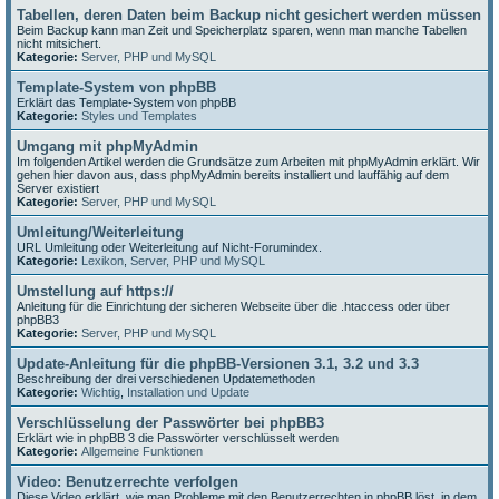
Tabellen, deren Daten beim Backup nicht gesichert werden müssen
Beim Backup kann man Zeit und Speicherplatz sparen, wenn man manche Tabellen
nicht mitsichert.
Kategorie:
Server, PHP und MySQL
Template-System von phpBB
Erklärt das Template-System von phpBB
Kategorie:
Styles und Templates
Umgang mit phpMyAdmin
Im folgenden Artikel werden die Grundsätze zum Arbeiten mit phpMyAdmin erklärt. Wir
gehen hier davon aus, dass phpMyAdmin bereits installiert und lauffähig auf dem
Server existiert
Kategorie:
Server, PHP und MySQL
Umleitung/Weiterleitung
URL Umleitung oder Weiterleitung auf Nicht-Forumindex.
Kategorie:
Lexikon
,
Server, PHP und MySQL
Umstellung auf https://
Anleitung für die Einrichtung der sicheren Webseite über die .htaccess oder über
phpBB3
Kategorie:
Server, PHP und MySQL
Update-Anleitung für die phpBB-Versionen 3.1, 3.2 und 3.3
Beschreibung der drei verschiedenen Updatemethoden
Kategorie:
Wichtig
,
Installation und Update
Verschlüsselung der Passwörter bei phpBB3
Erklärt wie in phpBB 3 die Passwörter verschlüsselt werden
Kategorie:
Allgemeine Funktionen
Video: Benutzerrechte verfolgen
Diese Video erklärt, wie man Probleme mit den Benutzerrechten in phpBB löst, in dem