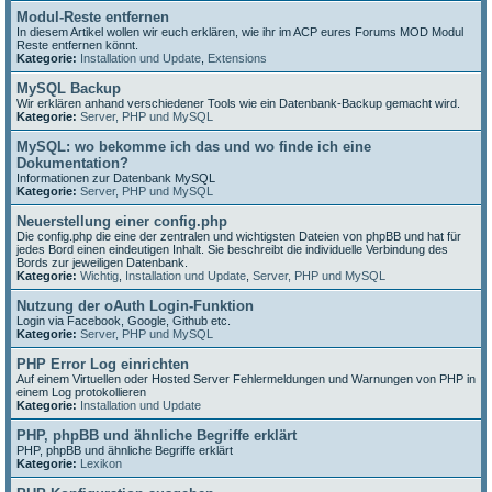
Modul-Reste entfernen
In diesem Artikel wollen wir euch erklären, wie ihr im ACP eures Forums MOD Modul
Reste entfernen könnt.
Kategorie:
Installation und Update
,
Extensions
MySQL Backup
Wir erklären anhand verschiedener Tools wie ein Datenbank-Backup gemacht wird.
Kategorie:
Server, PHP und MySQL
MySQL: wo bekomme ich das und wo finde ich eine
Dokumentation?
Informationen zur Datenbank MySQL
Kategorie:
Server, PHP und MySQL
Neuerstellung einer config.php
Die config.php die eine der zentralen und wichtigsten Dateien von phpBB und hat für
jedes Bord einen eindeutigen Inhalt. Sie beschreibt die individuelle Verbindung des
Bords zur jeweiligen Datenbank.
Kategorie:
Wichtig
,
Installation und Update
,
Server, PHP und MySQL
Nutzung der oAuth Login-Funktion
Login via Facebook, Google, Github etc.
Kategorie:
Server, PHP und MySQL
PHP Error Log einrichten
Auf einem Virtuellen oder Hosted Server Fehlermeldungen und Warnungen von PHP in
einem Log protokollieren
Kategorie:
Installation und Update
PHP, phpBB und ähnliche Begriffe erklärt
PHP, phpBB und ähnliche Begriffe erklärt
Kategorie:
Lexikon