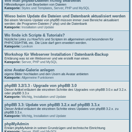
Wie man phpBB-Dateien richtig bearbeitet
Hilfestellungen zum Bearbeiten von Dateien
Kategorie:
Styles und Templates
,
Server, PHP und MySQL
Wieso beim Update die Dateien und Datenbank aktualisiert werden
Bei einem Versions-Update von phpBB müssen immer zwei Bereiche aktualisiert
werden: die Programm-Dateien (*.php) und die Datenbank
Kategorie:
Installation und Update
Wo finde ich Scripte & Tutorials?
Nützliche Links zu HowTo's und Scripten im allgemeinen und besonderen für
PHP/CSS/HTML etc. Die Liste darf gern erweitert werden.
Kategorie:
Lexikon
Workshop für Webserver Installation / Datenbank-Backup
Erklärung was ist ein Webserver und wie erstellt man einen.
Kategorie:
Server, PHP und MySQL
eine Avatar-Galerie anlegen
eigene Bilder hochladen und den Usern als Avatar anbieten
Kategorie:
Allgemeine Funktionen
phpBB 3.2/3.3 - Upgrade von phpBB 3.0
Dieser Artikel erläutert die einzelnen Schritte des Upgrades von phpBB 3.0.x auf 3.2.x.
oder phpBB 3.3.x
Kategorie:
Wichtig
,
Installation und Update
phpBB 3.3: Update von phpBB 3.2.x auf phpBB 3.3.x
Dieser Artikel erläutert die einzelnen Schritte eines Updates von phpBB 3.2.x. zu
phpBB 3.3.x.
Kategorie:
Wichtig
,
Installation und Update
phpMyAdmin
Erklärt phpMyAdmin in seinen Grundzügen und technische Einrichtung
Kategorie:
Server, PHP und MySQL