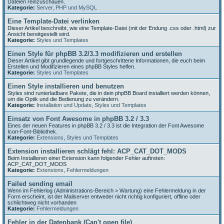
Dateien reinzuschauen.
Kategorie:
Server, PHP und MySQL
Eine Template-Datei verlinken
Dieser Artikel beschreibt, wie eine Template-Datei (mit der Endung .css oder .html) zur
Ansicht bereitgestellt wird.
Kategorie:
Styles und Templates
Einen Style für phpBB 3.2/3.3 modifizieren und erstellen
Dieser Artikel gibt grundlegende und fortgeschrittene Informationen, die euch beim
Erstellen und Modifizieren eines phpBB Styles helfen.
Kategorie:
Styles und Templates
Einen Style installieren und benutzen
Styles sind runterladbare Pakete, die in dein phpBB Board installiert werden können,
um die Optik und die Bedienung zu verändern.
Kategorie:
Installation und Update
,
Styles und Templates
Einsatz von Font Awesome in phpBB 3.2 / 3.3
Eines der neuen Features in phpBB 3.2 / 3.3 ist die Integration der Font Awesome
Icon-Font-Bibliothek.
Kategorie:
Extensions
,
Styles und Templates
Extension installieren schlägt fehl: ACP_CAT_DOT_MODS
Beim Installieren einer Extension kann folgender Fehler auftreten:
ACP_CAT_DOT_MODS
Kategorie:
Extensions
,
Fehlermeldungen
Failed sending email
Wenn im Fehlerlog (Administrations-Bereich > Wartung) eine Fehlermeldung in der
Form erscheint, ist der Mailserver entweder nicht richtig konfiguriert, offline oder
schlichtweg nicht vorhanden
Kategorie:
Fehlermeldungen
Fehler in der Datenbank (Can't open file)