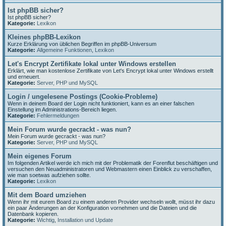
Ist phpBB sicher?
Ist phpBB sicher?
Kategorie:
Lexikon
Kleines phpBB-Lexikon
Kurze Erklärung von üblichen Begriffen im phpBB-Universum
Kategorie:
Allgemeine Funktionen
,
Lexikon
Let's Encrypt Zertifikate lokal unter Windows erstellen
Erklärt, wie man kostenlose Zertifikate von Let's Encrypt lokal unter Windows erstellt
und erneuert.
Kategorie:
Server, PHP und MySQL
Login / ungelesene Postings (Cookie-Probleme)
Wenn in deinem Board der Login nicht funktioniert, kann es an einer falschen
Einstellung im Administrations-Bereich liegen.
Kategorie:
Fehlermeldungen
Mein Forum wurde gecrackt - was nun?
Mein Forum wurde gecrackt - was nun?
Kategorie:
Server, PHP und MySQL
Mein eigenes Forum
Im folgenden Artikel werde ich mich mit der Problematik der Forenflut beschäftigen und
versuchen den Neuadministratoren und Webmastern einen Einblick zu verschaffen,
wie man soetwas aufziehen sollte.
Kategorie:
Lexikon
Mit dem Board umziehen
Wenn ihr mit eurem Board zu einem anderen Provider wechseln wollt, müsst ihr dazu
ein paar Änderungen an der Konfiguration vornehmen und die Dateien und die
Datenbank kopieren.
Kategorie:
Wichtig
,
Installation und Update