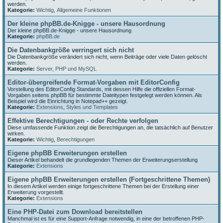
werden.
Kategorie:
Wichtig
,
Allgemeine Funktionen
Der kleine phpBB.de-Knigge - unsere Hausordnung
Der kleine phpBB.de-Knigge - unsere Hausordnung
Kategorie:
phpBB.de
Die Datenbankgröße verringert sich nicht
Die Datenbankgröße verändert sich nicht, wenn Beiträge oder viele Daten gelöscht
werden.
Kategorie:
Server, PHP und MySQL
Editor-übergreifende Format-Vorgaben mit EditorConfig
Vorstellung des EditorConfig Standards, mit dessen Hilfe die offiziellen Format-
Vorgaben seitens phpBB für bestimmte Dateitypen festgelegt werden können. Als
Beispiel wird die Einrichtung in Notepad++ gezeigt.
Kategorie:
Extensions
,
Styles und Templates
Effektive Berechtigungen - oder Rechte verfolgen
Diese umfassende Funktion zeigt die Berechtigungen an, die tatsächlich auf Benutzer
wirken.
Kategorie:
Wichtig
,
Berechtigungen
Eigene phpBB Erweiterungen erstellen
Dieser Artikel behandelt die grundlegenden Themen der Erweiterungserstellung
Kategorie:
Extensions
Eigene phpBB Erweiterungen erstellen (Fortgeschrittene Themen)
In diesem Artikel werden einige fortgeschrittene Themen bei der Erstellung einer
Erweiterung vorgestellt.
Kategorie:
Extensions
Eine PHP-Datei zum Download bereitstellen
Manchmal ist es für eine Support-Anfrage notwendig, in eine der betroffenen PHP-