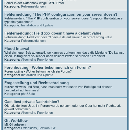
Fehler in der Datenbank wege .MYD Datei
Kategorie:
Fehlermeldungen
Fehlermeldung "The PHP configuration on your server doesn't
Fehlermeldung "The PHP configuration on your server doesn't support the database
type that you chose"
Kategorie:
Installation und Update
Fehlermeldung: Field xxx doesn't have a default value
Fehlermeldung: Field xxx doesn't have a default value / Incorrect string value
Kategorie:
Fehlermeldungen
Flood-Interval
Wird ein neuer Beitrag erstellt, so kann es vorkommen, dass die Meldung "Du kannst
einen Beitrag nicht so schnell nach deinem letzten schreiben." erscheint.
Kategorie:
Allgemeine Funktionen
Forenhosting - Woher bekomme ich ein Forum?
Forenhosting - Woher bekomme ich ein Forum?
Kategorie:
Installation und Update
Fragestellung und Rechtschreibung
Kurzer Hinweis und Bitte, dass man beim Verfassen von Beiträge auf dessen
Lesbarkeit achten muss!
Kategorie:
phpBB.de
Gast liest private Nachrichten?
Oftmals denken User, ihr Forum wurde gehackt oder der Gast hat mehr Rechte als
gewollt bekommen.
Kategorie:
Allgemeine Funktionen
Git Workflow
Mit Git arbeiten
Kategorie:
Extensions
,
Lexikon
,
Git