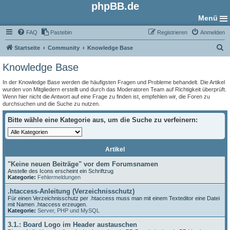
phpBB.de
Menü
FAQ
Pastebin
Registrieren
Anmelden
S
Startseite
Community
Knowledge Base
u
Knowledge Base
c
In der Knowledge Base werden die häufigsten Fragen und Probleme behandelt. Die Artikel
h
wurden von Mitgliedern erstellt und durch das Moderatoren Team auf Richtigkeit überprüft.
Wenn hier nicht die Antwort auf eine Frage zu finden ist, empfehlen wir, die Foren zu
e
durchsuchen und die Suche zu nutzen.
Bitte wähle eine Kategorie aus, um die Suche zu verfeinern:
Artikel
"Keine neuen Beiträge" vor dem Forumsnamen
Anstelle des Icons erscheint ein Schriftzug
Kategorie:
Fehlermeldungen
.htaccess-Anleitung (Verzeichnisschutz)
Für einen Verzeichnisschutz per .htaccess muss man mit einem Texteditor eine Datei
mit Namen .htaccess erzeugen.
Kategorie:
Server, PHP und MySQL
3.1.: Board Logo im Header austauschen