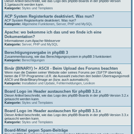
Dieser Artikel beschreibt, wie das Logo des phpBB-Boards in der phpBB-Version
3.1getauscht werden kann.
Kategorie:
Styles und Templates
ACP System Registerkarte deaktiviert. Was nun?
ACP System Registerkarte deaktiviert. Was nun?
Kategorie:
Allgemeine Funktionen
,
Server, PHP und MySQL
Apache: wo bekomme ich das und wo finde ich eine
Dokumentation?
Informationen zum Apache-Webserver
Kategorie:
Server, PHP und MySQL
Berechtigungsvergabe in phpBB 3
Zusammenfassung, wie das Berechtigungssystem in phpBB 3 funktioniert
Kategorie:
Berechtigungen
Binär (BINARY) != ASCII - Beim Upload des Forums beachten
Wenn man die Dateien seiner Website oder seines Forums per (S)FTP überträgt,
bieten die FTP-Programme i.d.R. die Auswahl zwischen den beiden Übertragungsmodi
ASCII und Binär/Binary/Image an (bzw. auch automatisch).
Kategorie:
Installation und Update
,
Fehlermeldungen
,
Lexikon
Board Logo im Header austauschen für phpBB 3.2.x
Dieser Artikel beschreibt, wie das Logo des phpBB-Boards in der phpBB-Version 3.2.x
getauscht werden kann.
Kategorie:
Styles und Templates
Board Logo im Header austauschen für phpBB 3.3.x
Dieser Artikel beschreibt, wie das Logo des phpBB-Boards in der phpBB-Version 3.3.x
getauscht werden kann.
Kategorie:
Styles und Templates
Board-Mittel gegen Spam-Beiträge