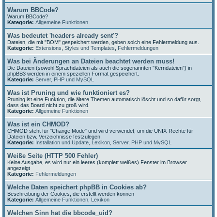
Warum BBCode?
Warum BBCode?
Kategorie:
Allgemeine Funktionen
Was bedeutet 'headers already sent'?
Dateien, die mit "BOM" gespeichert werden, geben solch eine Fehlermeldung aus.
Kategorie:
Extensions
,
Styles und Templates
,
Fehlermeldungen
Was bei Änderungen an Dateien beachtet werden muss!
Die Dateien (sowohl Sprachdateien als auch die sogenannten "Kerndateien") in
phpBB3 werden in einem speziellen Format gespeichert.
Kategorie:
Server, PHP und MySQL
Was ist Pruning und wie funktioniert es?
Pruning ist eine Funktion, die ältere Themen automatisch löscht und so dafür sorgt,
dass das Board nicht zu groß wird.
Kategorie:
Allgemeine Funktionen
Was ist ein CHMOD?
CHMOD steht für "Change Mode" und wird verwendet, um die UNIX-Rechte für
Dateien bzw. Verzeichnisse festzulegen.
Kategorie:
Installation und Update
,
Lexikon
,
Server, PHP und MySQL
Weiße Seite (HTTP 500 Fehler)
Keine Ausgabe, es wird nur ein leeres (komplett weißes) Fenster im Browser
angezeigt
Kategorie:
Fehlermeldungen
Welche Daten speichert phpBB in Cookies ab?
Beschreibung der Cookies, die erstellt werden können
Kategorie:
Allgemeine Funktionen
,
Lexikon
Welchen Sinn hat die bbcode_uid?