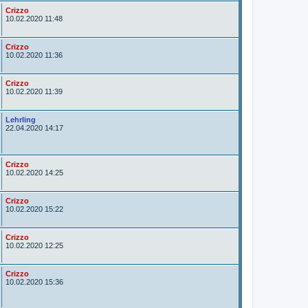
r
A
Crizzo
u
10.02.2020 11:48
t
o
r
A
Crizzo
u
10.02.2020 11:36
t
o
r
A
Crizzo
u
10.02.2020 11:39
t
o
r
A
Lehrling
u
22.04.2020 14:17
t
o
r
A
Crizzo
u
10.02.2020 14:25
t
o
r
A
Crizzo
u
10.02.2020 15:22
t
o
r
A
Crizzo
u
10.02.2020 12:25
t
o
r
A
Crizzo
u
10.02.2020 15:36
t
o
r