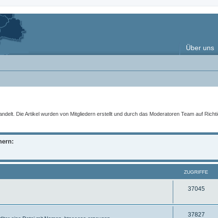
Über uns
t. Die Artikel wurden von Mitgliedern erstellt und durch das Moderatoren Team auf Richtigke
nern:
ZUGRIFFE
Z
37045
u
g
Z
37827