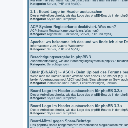
Für einen Verzeichnisschutz per .htaccess muss man mit einem Texted
Kategorie:
Server, PHP und MySQL
3.1.: Board Logo im Header austauschen
Dieser Artikel beschreibt, wie das Logo des phpBB-Boards in der php
Kategorie:
Styles und Templates
ACP System Registerkarte deaktiviert. Was nun?
ACP System Registerkarte deaktiviert. Was nun?
Kategorie:
Allgemeine Funktionen
,
Server, PHP und MySQL
Apache: wo bekomme ich das und wo finde ich eine D
Informationen zum Apache-Webserver
Kategorie:
Server, PHP und MySQL
Berechtigungsvergabe in phpBB 3
Zusammenfassung, wie das Berechtigungssystem in phpBB 3 funktioni
Kategorie:
Berechtigungen
Binär (BINARY) != ASCII - Beim Upload des Forums be
Wenn man die Dateien seiner Website oder seines Forums per (S)FTP 
beiden Übertragungsmodi ASCII und Binär/Binary/Image an (bzw. auch
Kategorie:
Installation und Update
,
Fehlermeldungen
,
Lexikon
Board Logo im Header austauschen für phpBB 3.2.x
Dieser Artikel beschreibt, wie das Logo des phpBB-Boards in der php
Kategorie:
Styles und Templates
Board Logo im Header austauschen für phpBB 3.3.x
Dieser Artikel beschreibt, wie das Logo des phpBB-Boards in der php
Kategorie:
Styles und Templates
Board-Mittel gegen Spam-Beiträge
Das phpBB3-Board bringt mehrere verschiedene Möglichkeiten mit, s