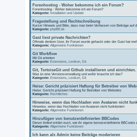
Forenhosting - Woher bekomme ich ein Forum?
Forenhosting - Woher bekomme ich ein Forum?
Kategorie:
Installation und Update
Fragestellung und Rechtschreibung
Kurzer Hinweis und Bitte, dass man beim Verfassen von Beiträge auf 
Kategorie:
phpBB.de
Gast liest private Nachrichten?
Oftmals denken User, ihr Forum wurde gehackt oder der Gast hat me
Kategorie:
Allgemeine Funktionen
Git Workflow
Mit Git arbeiten
Kategorie:
Extensions
,
Lexikon
,
Git
Git, TortoiseGit und Github installieren und einrichten.
Was ist eine Versionsverwaltung und wofür brauche ich das?
Kategorie:
Extensions
,
Lexikon
,
Git
Heise: Gericht präzisiert Haftung für Betreiber von Web
Heise: Gericht präzisiert Haftung für Betreiber von Websites
Kategorie:
Rechtliches
Hinweise, wenn das Hochladen von Avataren nicht funk
Hinweise, wenn das Hochladen von Avataren nicht funktioniert
Kategorie:
Allgemeine Funktionen
Hinzufügen von benutzerdefinierten BBCodes
Dieser Artikel erklärt euch, wie ihr eigene benutzerdefinierte BBCodes e
Kategorie:
Allgemeine Funktionen
Ich kann als Admin keine Beiträge moderieren