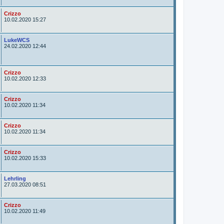
o
r
A
Crizzo
u
10.02.2020 15:27
t
o
r
A
LukeWCS
u
24.02.2020 12:44
t
o
r
A
Crizzo
u
10.02.2020 12:33
t
o
r
A
Crizzo
u
10.02.2020 11:34
t
o
r
A
Crizzo
u
10.02.2020 11:34
t
o
r
A
Crizzo
u
10.02.2020 15:33
t
o
r
A
Lehrling
u
27.03.2020 08:51
t
o
r
A
Crizzo
u
10.02.2020 11:49
t
o