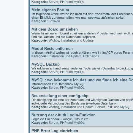
Kategorie:
Server, PHP und MySQL
Mein eigenes Forum
Im folgenden Artikel werde ich mich mit der Problematik der Forenfl
einen Einblick zu verschaffen, wie man soetwas aufziehen sollte.
Kategorie:
Lexikon
Mit dem Board umziehen
Wenn ihr mit eurem Board zu einem anderen Provider wechseln wollt, 
und die Dateien und die Datenbank kopieren.
Kategorie:
Wichtig
,
Installation und Update
Modul-Reste entfernen
In diesem Artikel wollen wir euch erklären, wie ihr im ACP eures For
Kategorie:
Installation und Update
,
Extensions
MySQL Backup
Wir erklären anhand verschiedener Tools wie ein Datenbank-Backup g
Kategorie:
Server, PHP und MySQL
MySQL: wo bekomme ich das und wo finde ich eine D
Informationen zur Datenbank MySQL
Kategorie:
Server, PHP und MySQL
Neuerstellung einer config.php
Die config.php die eine der zentralen und wichtigsten Dateien von phpBB
individuelle Verbindung des Bords zur jeweiligen Datenbank.
Kategorie:
Wichtig
,
Installation und Update
,
Server, PHP und MySQL
Nutzung der oAuth Login-Funktion
Login via Facebook, Google, Github etc.
Kategorie:
Server, PHP und MySQL
PHP Error Log einrichten