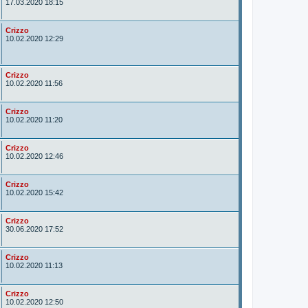
u
17.03.2020 18:15
t
o
r
A
Crizzo
u
10.02.2020 12:29
t
o
r
A
Crizzo
u
10.02.2020 11:56
t
o
r
A
Crizzo
u
10.02.2020 11:20
t
o
r
A
Crizzo
u
10.02.2020 12:46
t
o
r
A
Crizzo
u
10.02.2020 15:42
t
o
r
A
Crizzo
u
30.06.2020 17:52
t
o
r
A
Crizzo
u
10.02.2020 11:13
t
o
r
A
Crizzo
u
10.02.2020 12:50