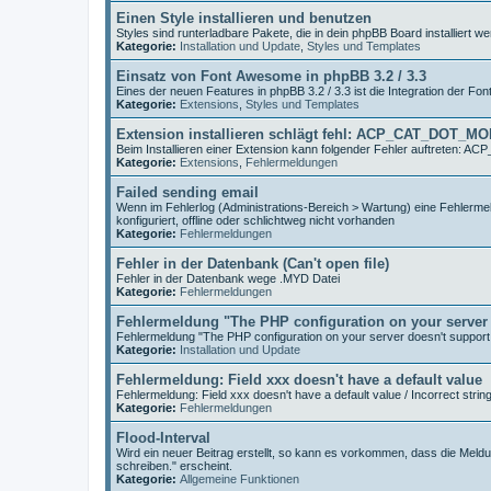
Einen Style installieren und benutzen
Styles sind runterladbare Pakete, die in dein phpBB Board installiert
Kategorie:
Installation und Update
,
Styles und Templates
Einsatz von Font Awesome in phpBB 3.2 / 3.3
Eines der neuen Features in phpBB 3.2 / 3.3 ist die Integration der Fo
Kategorie:
Extensions
,
Styles und Templates
Extension installieren schlägt fehl: ACP_CAT_DOT_M
Beim Installieren einer Extension kann folgender Fehler auftreten
Kategorie:
Extensions
,
Fehlermeldungen
Failed sending email
Wenn im Fehlerlog (Administrations-Bereich > Wartung) eine Fehlermeld
konfiguriert, offline oder schlichtweg nicht vorhanden
Kategorie:
Fehlermeldungen
Fehler in der Datenbank (Can't open file)
Fehler in der Datenbank wege .MYD Datei
Kategorie:
Fehlermeldungen
Fehlermeldung "The PHP configuration on your server 
Fehlermeldung "The PHP configuration on your server doesn't support
Kategorie:
Installation und Update
Fehlermeldung: Field xxx doesn't have a default value
Fehlermeldung: Field xxx doesn't have a default value / Incorrect strin
Kategorie:
Fehlermeldungen
Flood-Interval
Wird ein neuer Beitrag erstellt, so kann es vorkommen, dass die Meldu
schreiben." erscheint.
Kategorie:
Allgemeine Funktionen