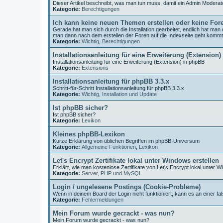
Dieser Artikel beschreibt, was man tun muss, damit ein Admin Moderat
Kategorie:
Berechtigungen
Ich kann keine neuen Themen erstellen oder keine For
Gerade hat man sich durch die Installation gearbeitet, endlich hat ma
man dann nach dem erstellen der Foren auf die Indexseite geht komm
Kategorie:
Wichtig
,
Berechtigungen
Installationsanleitung für eine Erweiterung (Extension)
Installationsanleitung für eine Erweiterung (Extension) in phpBB
Kategorie:
Extensions
Installationsanleitung für phpBB 3.3.x
Schritt-für-Schritt Installationsanleitung für phpBB 3.3.x
Kategorie:
Wichtig
,
Installation und Update
Ist phpBB sicher?
Ist phpBB sicher?
Kategorie:
Lexikon
Kleines phpBB-Lexikon
Kurze Erklärung von üblichen Begriffen im phpBB-Universum
Kategorie:
Allgemeine Funktionen
,
Lexikon
Let's Encrypt Zertifikate lokal unter Windows erstellen
Erklärt, wie man kostenlose Zertifikate von Let's Encrypt lokal unter W
Kategorie:
Server, PHP und MySQL
Login / ungelesene Postings (Cookie-Probleme)
Wenn in deinem Board der Login nicht funktioniert, kann es an einer fal
Kategorie:
Fehlermeldungen
Mein Forum wurde gecrackt - was nun?
Mein Forum wurde gecrackt - was nun?