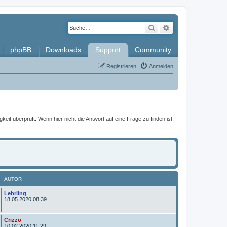
Suche
Erweiterte Such
phpBB
Downloads
Support
Community
Registrieren
Anmelden
it überprüft. Wenn hier nicht die Antwort auf eine Frage zu finden ist,
AUTOR
A
Lehrling
u
18.05.2020 08:39
t
o
r
A
Crizzo
u
10.02.2020 11:29