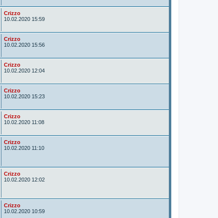
o
r
A
Crizzo
u
10.02.2020 15:59
t
o
r
A
Crizzo
u
10.02.2020 15:56
t
o
r
A
Crizzo
u
10.02.2020 12:04
t
o
r
A
Crizzo
u
10.02.2020 15:23
t
o
r
A
Crizzo
u
10.02.2020 11:08
t
o
r
A
Crizzo
u
10.02.2020 11:10
t
o
r
A
Crizzo
u
10.02.2020 12:02
t
o
r
A
Crizzo
u
10.02.2020 10:59
t