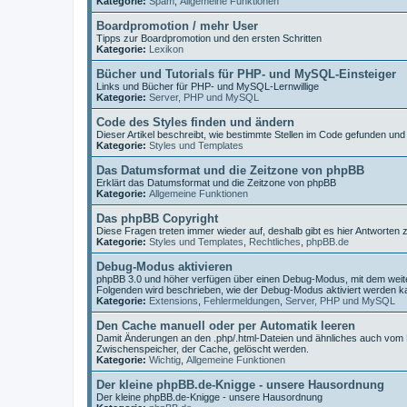
Kategorie:
Spam
,
Allgemeine Funktionen
Boardpromotion / mehr User
Tipps zur Boardpromotion und den ersten Schritten
Kategorie:
Lexikon
Bücher und Tutorials für PHP- und MySQL-Einsteiger
Links und Bücher für PHP- und MySQL-Lernwillige
Kategorie:
Server, PHP und MySQL
Code des Styles finden und ändern
Dieser Artikel beschreibt, wie bestimmte Stellen im Code gefunden un
Kategorie:
Styles und Templates
Das Datumsformat und die Zeitzone von phpBB
Erklärt das Datumsformat und die Zeitzone von phpBB
Kategorie:
Allgemeine Funktionen
Das phpBB Copyright
Diese Fragen treten immer wieder auf, deshalb gibt es hier Antworten
Kategorie:
Styles und Templates
,
Rechtliches
,
phpBB.de
Debug-Modus aktivieren
phpBB 3.0 und höher verfügen über einen Debug-Modus, mit dem wei
Folgenden wird beschrieben, wie der Debug-Modus aktiviert werden k
Kategorie:
Extensions
,
Fehlermeldungen
,
Server, PHP und MySQL
Den Cache manuell oder per Automatik leeren
Damit Änderungen an den .php/.html-Dateien und ähnliches auch vom
Zwischenspeicher, der Cache, gelöscht werden.
Kategorie:
Wichtig
,
Allgemeine Funktionen
Der kleine phpBB.de-Knigge - unsere Hausordnung
Der kleine phpBB.de-Knigge - unsere Hausordnung