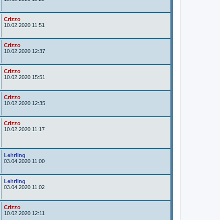
t
o
r
A
Crizzo
u
10.02.2020 11:51
t
o
r
A
Crizzo
u
10.02.2020 12:37
t
o
r
A
Crizzo
u
10.02.2020 15:51
t
o
r
A
Crizzo
u
10.02.2020 12:35
t
o
r
A
Crizzo
u
10.02.2020 11:17
t
o
r
A
Lehrling
u
03.04.2020 11:00
t
o
r
A
Lehrling
u
03.04.2020 11:02
t
o
r
A
Crizzo
u
10.02.2020 12:11
t