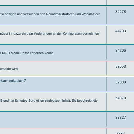
e
f
r
u
f
i
g
Z
32278
ut beschäftigen und versuchen den Neuadministratoren und Webmastern
e
f
r
u
f
i
g
Z
44703
müsst ihr dazu ein paar Änderungen an der Konfiguration vornehmen
e
f
r
u
f
i
g
e
f
Z
34206
ums MOD Modul Reste entfernen könnt.
r
f
u
i
e
g
Z
39558
emacht wird.
f
r
u
f
okumentation?
i
g
Z
32030
e
f
r
u
f
i
g
Z
54070
 und hat für jedes Bord einen eindeutigen Inhalt. Sie beschreibt die
e
f
r
u
f
i
g
Z
33827
e
f
r
u
f
i
g
Z
7998