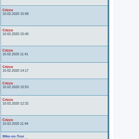
t
o
r
A
Crizzo
u
10.02.2020 15:58
t
o
r
A
Crizzo
u
10.02.2020 15:40
t
o
r
A
Crizzo
u
10.02.2020 11:41
t
o
r
A
Crizzo
u
10.02.2020 14:17
t
o
r
A
Crizzo
u
10.02.2020 15:53
t
o
r
A
Crizzo
u
10.02.2020 12:32
t
o
r
A
Crizzo
u
10.02.2020 11:44
t
o
r
A
Mike-on-Tour