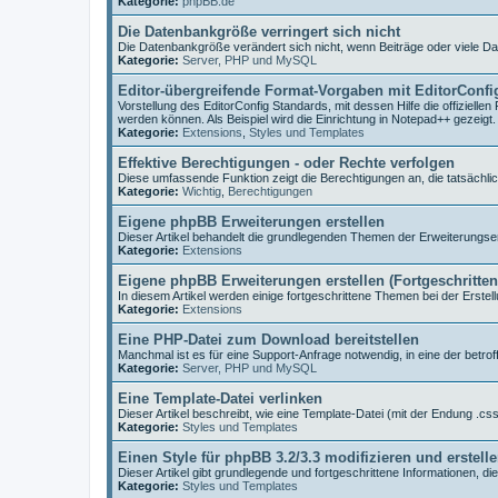
Kategorie:
phpBB.de
Die Datenbankgröße verringert sich nicht
Die Datenbankgröße verändert sich nicht, wenn Beiträge oder viele D
Kategorie:
Server, PHP und MySQL
Editor-übergreifende Format-Vorgaben mit EditorConfi
Vorstellung des EditorConfig Standards, mit dessen Hilfe die offiziell
werden können. Als Beispiel wird die Einrichtung in Notepad++ gezeigt.
Kategorie:
Extensions
,
Styles und Templates
Effektive Berechtigungen - oder Rechte verfolgen
Diese umfassende Funktion zeigt die Berechtigungen an, die tatsächlic
Kategorie:
Wichtig
,
Berechtigungen
Eigene phpBB Erweiterungen erstellen
Dieser Artikel behandelt die grundlegenden Themen der Erweiterungser
Kategorie:
Extensions
Eigene phpBB Erweiterungen erstellen (Fortgeschritte
In diesem Artikel werden einige fortgeschrittene Themen bei der Erstell
Kategorie:
Extensions
Eine PHP-Datei zum Download bereitstellen
Manchmal ist es für eine Support-Anfrage notwendig, in eine der betr
Kategorie:
Server, PHP und MySQL
Eine Template-Datei verlinken
Dieser Artikel beschreibt, wie eine Template-Datei (mit der Endung .css 
Kategorie:
Styles und Templates
Einen Style für phpBB 3.2/3.3 modifizieren und erstell
Dieser Artikel gibt grundlegende und fortgeschrittene Informationen, di
Kategorie:
Styles und Templates