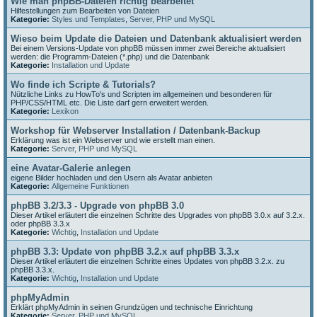
Wie man phpBB-Dateien richtig bearbeitet
Hilfestellungen zum Bearbeiten von Dateien
Kategorie:
Styles und Templates
,
Server, PHP und MySQL
Wieso beim Update die Dateien und Datenbank aktualisiert werden
Bei einem Versions-Update von phpBB müssen immer zwei Bereiche aktualisiert
werden: die Programm-Dateien (*.php) und die Datenbank
Kategorie:
Installation und Update
Wo finde ich Scripte & Tutorials?
Nützliche Links zu HowTo's und Scripten im allgemeinen und besonderen für
PHP/CSS/HTML etc. Die Liste darf gern erweitert werden.
Kategorie:
Lexikon
Workshop für Webserver Installation / Datenbank-Backup
Erklärung was ist ein Webserver und wie erstellt man einen.
Kategorie:
Server, PHP und MySQL
eine Avatar-Galerie anlegen
eigene Bilder hochladen und den Usern als Avatar anbieten
Kategorie:
Allgemeine Funktionen
phpBB 3.2/3.3 - Upgrade von phpBB 3.0
Dieser Artikel erläutert die einzelnen Schritte des Upgrades von phpBB 3.0.x auf 3.2.x.
oder phpBB 3.3.x
Kategorie:
Wichtig
,
Installation und Update
phpBB 3.3: Update von phpBB 3.2.x auf phpBB 3.3.x
Dieser Artikel erläutert die einzelnen Schritte eines Updates von phpBB 3.2.x. zu
phpBB 3.3.x.
Kategorie:
Wichtig
,
Installation und Update
phpMyAdmin
Erklärt phpMyAdmin in seinen Grundzügen und technische Einrichtung
Kategorie:
Server, PHP und MySQL