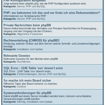
PHP-Konfiguration ausgeben
Zeigt anhand einer phpinfo.php, wie die PHP-Konfiguration auslesen wird.
Kategorie:
Server, PHP und MySQL
PHP: wo bekomme ich das und wo finde ich eine Dokumentation?
Informationen zur Scriptsprache PHP
Kategorie:
Server, PHP und MySQL
Private Nachrichten beim phpBB
Dieser Artikel beschreibt das Verhalten von Privaten Nachrichten im Postausgang, -
eingang und den Umgang mit den Ordnern.
Kategorie:
Allgemeine Funktionen
Rechteverteilung (CHMOD) für phpBB3
Erklärung, welcher Ordner auf dem Server welche Schreib- und Leseberechtigungen
benötigt.
Kategorie:
Installation und Update
Relevante Gesetze
Relevante Gesetze für den Betrieb eines phpBB
Kategorie:
Rechtliches
SQL Error : 1146 Table 'xxx' doesn't exist
SQL Error : 1146 Table 'xxx' doesn't exist
Kategorie:
Fehlermeldungen
,
Server, PHP und MySQL
So mache ich mein Board sicher
Hilfreiche Tipps das Board sicherer zu machen.
Kategorie:
Lexikon
Systemanforderungen für phpBB
Damit phpBB auf einem Server installiert werden kann, müssen verschiedene
Voraussetzungen erfüllt werden:
Kategorie:
Wichtig
,
Installation und Update