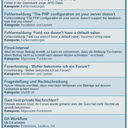
Fehler in der Datenbank wege .MYD Datei
Kategorie:
Fehlermeldungen
Fehlermeldung "The PHP configuration on your server doesn't
Fehlermeldung "The PHP configuration on your server doesn't support the database
type that you chose"
Kategorie:
Installation und Update
Fehlermeldung: Field xxx doesn't have a default value
Fehlermeldung: Field xxx doesn't have a default value / Incorrect string value
Kategorie:
Fehlermeldungen
Flood-Interval
Wird ein neuer Beitrag erstellt, so kann es vorkommen, dass die Meldung "Du kannst
einen Beitrag nicht so schnell nach deinem letzten schreiben." erscheint.
Kategorie:
Allgemeine Funktionen
Forenhosting - Woher bekomme ich ein Forum?
Forenhosting - Woher bekomme ich ein Forum?
Kategorie:
Installation und Update
Fragestellung und Rechtschreibung
Kurzer Hinweis und Bitte, dass man beim Verfassen von Beiträge auf dessen
Lesbarkeit achten muss!
Kategorie:
phpBB.de
Gast liest private Nachrichten?
Oftmals denken User, ihr Forum wurde gehackt oder der Gast hat mehr Rechte als
gewollt bekommen.
Kategorie:
Allgemeine Funktionen
Git Workflow
Mit Git arbeiten
Kategorie:
Extensions
,
Lexikon
,
Git