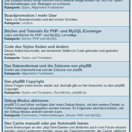
Das phpBB3-Board bringt mehrere verschiedene Möglichkeiten mit, sich vor Spam-
Bot-Anmeldungen und -Beiträgen zu schützen.
Kategorie:
Spam
,
Allgemeine Funktionen
Boardpromotion / mehr User
Tipps zur Boardpromotion und den ersten Schritten
Kategorie:
Lexikon
Bücher und Tutorials für PHP- und MySQL-Einsteiger
Links und Bücher für PHP- und MySQL-Lernwillige
Kategorie:
Server, PHP und MySQL
Code des Styles finden und ändern
Dieser Artikel beschreibt, wie bestimmte Stellen im Code gefunden und geändert
werden.
Kategorie:
Styles und Templates
Das Datumsformat und die Zeitzone von phpBB
Erklärt das Datumsformat und die Zeitzone von phpBB
Kategorie:
Allgemeine Funktionen
Das phpBB Copyright
Diese Fragen treten immer wieder auf, deshalb gibt es hier Antworten zu dem phpBB
Copyright.
Kategorie:
Styles und Templates
,
Rechtliches
,
phpBB.de
Debug-Modus aktivieren
phpBB 3.0 und höher verfügen über einen Debug-Modus, mit dem weitere Details zu
Fehlermeldungen ausgegeben werden können. Im Folgenden wird beschrieben, wie
der Debug-Modus aktiviert werden kann.
Kategorie:
Extensions
,
Fehlermeldungen
,
Server, PHP und MySQL
Den Cache manuell oder per Automatik leeren
Damit Änderungen an den .php/.html-Dateien und ähnliches auch vom Forum erkannt
werden, sprich umgesetzt werden, muss der Zwischenspeicher, der Cache, gelöscht