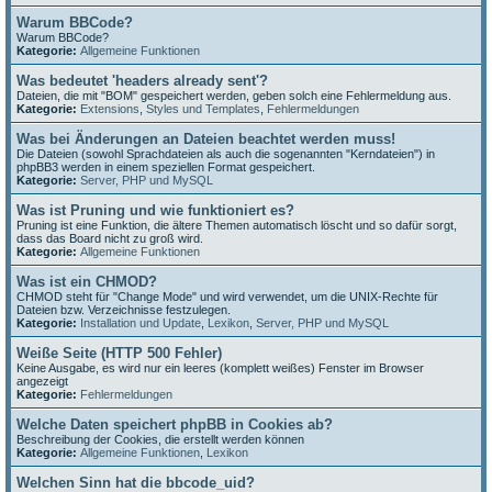
Warum BBCode?
Warum BBCode?
Kategorie:
Allgemeine Funktionen
Was bedeutet 'headers already sent'?
Dateien, die mit "BOM" gespeichert werden, geben solch eine Fehlermeldung aus.
Kategorie:
Extensions
,
Styles und Templates
,
Fehlermeldungen
Was bei Änderungen an Dateien beachtet werden muss!
Die Dateien (sowohl Sprachdateien als auch die sogenannten "Kerndateien") in
phpBB3 werden in einem speziellen Format gespeichert.
Kategorie:
Server, PHP und MySQL
Was ist Pruning und wie funktioniert es?
Pruning ist eine Funktion, die ältere Themen automatisch löscht und so dafür sorgt,
dass das Board nicht zu groß wird.
Kategorie:
Allgemeine Funktionen
Was ist ein CHMOD?
CHMOD steht für "Change Mode" und wird verwendet, um die UNIX-Rechte für
Dateien bzw. Verzeichnisse festzulegen.
Kategorie:
Installation und Update
,
Lexikon
,
Server, PHP und MySQL
Weiße Seite (HTTP 500 Fehler)
Keine Ausgabe, es wird nur ein leeres (komplett weißes) Fenster im Browser
angezeigt
Kategorie:
Fehlermeldungen
Welche Daten speichert phpBB in Cookies ab?
Beschreibung der Cookies, die erstellt werden können
Kategorie:
Allgemeine Funktionen
,
Lexikon
Welchen Sinn hat die bbcode_uid?