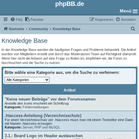
phpBB.de
Menü
FAQ
Pastebin
Registrieren
Anmelden
S
Startseite
Community
Knowledge Base
u
Knowledge Base
c
In der Knowledge Base werden die häufigsten Fragen und Probleme behandelt. Die Artikel
h
wurden von Mitgliedern erstellt und durch das Moderatoren Team auf Richtigkeit überprüft.
Wenn hier nicht die Antwort auf eine Frage zu finden ist, empfehlen wir, die Foren zu
e
durchsuchen und die Suche zu nutzen.
Bitte wähle eine Kategorie aus, um die Suche zu verfeinern:
Artikel
"Keine neuen Beiträge" vor dem Forumsnamen
Anstelle des Icons erscheint ein Schriftzug
Kategorie:
Fehlermeldungen
.htaccess-Anleitung (Verzeichnisschutz)
Für einen Verzeichnisschutz per .htaccess muss man mit einem Texteditor eine Datei
mit Namen .htaccess erzeugen.
Kategorie:
Server, PHP und MySQL
3.1.: Board Logo im Header austauschen