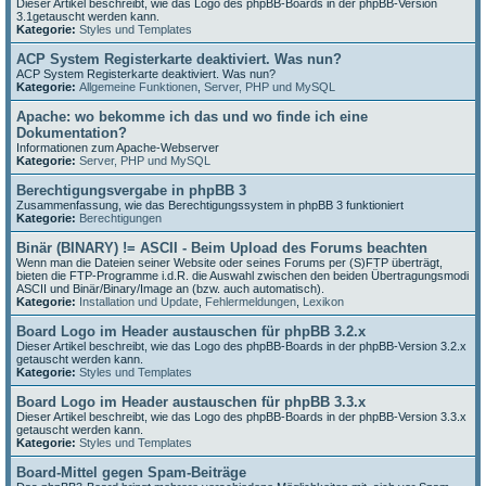
Dieser Artikel beschreibt, wie das Logo des phpBB-Boards in der phpBB-Version
3.1getauscht werden kann.
Kategorie:
Styles und Templates
ACP System Registerkarte deaktiviert. Was nun?
ACP System Registerkarte deaktiviert. Was nun?
Kategorie:
Allgemeine Funktionen
,
Server, PHP und MySQL
Apache: wo bekomme ich das und wo finde ich eine
Dokumentation?
Informationen zum Apache-Webserver
Kategorie:
Server, PHP und MySQL
Berechtigungsvergabe in phpBB 3
Zusammenfassung, wie das Berechtigungssystem in phpBB 3 funktioniert
Kategorie:
Berechtigungen
Binär (BINARY) != ASCII - Beim Upload des Forums beachten
Wenn man die Dateien seiner Website oder seines Forums per (S)FTP überträgt,
bieten die FTP-Programme i.d.R. die Auswahl zwischen den beiden Übertragungsmodi
ASCII und Binär/Binary/Image an (bzw. auch automatisch).
Kategorie:
Installation und Update
,
Fehlermeldungen
,
Lexikon
Board Logo im Header austauschen für phpBB 3.2.x
Dieser Artikel beschreibt, wie das Logo des phpBB-Boards in der phpBB-Version 3.2.x
getauscht werden kann.
Kategorie:
Styles und Templates
Board Logo im Header austauschen für phpBB 3.3.x
Dieser Artikel beschreibt, wie das Logo des phpBB-Boards in der phpBB-Version 3.3.x
getauscht werden kann.
Kategorie:
Styles und Templates
Board-Mittel gegen Spam-Beiträge