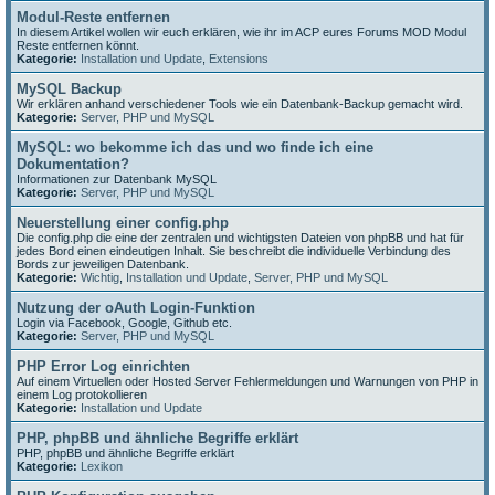
Modul-Reste entfernen
In diesem Artikel wollen wir euch erklären, wie ihr im ACP eures Forums MOD Modul
Reste entfernen könnt.
Kategorie:
Installation und Update
,
Extensions
MySQL Backup
Wir erklären anhand verschiedener Tools wie ein Datenbank-Backup gemacht wird.
Kategorie:
Server, PHP und MySQL
MySQL: wo bekomme ich das und wo finde ich eine
Dokumentation?
Informationen zur Datenbank MySQL
Kategorie:
Server, PHP und MySQL
Neuerstellung einer config.php
Die config.php die eine der zentralen und wichtigsten Dateien von phpBB und hat für
jedes Bord einen eindeutigen Inhalt. Sie beschreibt die individuelle Verbindung des
Bords zur jeweiligen Datenbank.
Kategorie:
Wichtig
,
Installation und Update
,
Server, PHP und MySQL
Nutzung der oAuth Login-Funktion
Login via Facebook, Google, Github etc.
Kategorie:
Server, PHP und MySQL
PHP Error Log einrichten
Auf einem Virtuellen oder Hosted Server Fehlermeldungen und Warnungen von PHP in
einem Log protokollieren
Kategorie:
Installation und Update
PHP, phpBB und ähnliche Begriffe erklärt
PHP, phpBB und ähnliche Begriffe erklärt
Kategorie:
Lexikon