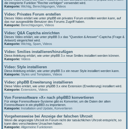
die integrierte Funktion "Rechte verfolgen" verwendet wird.
Kategorie:
Wichtig
,
Berechtigungen
,
Videos
Video: Privates Forum erstellen
Dieses Video erklärt wie unter phpBB ein privates Forum erstellen werden kann, auf
das nur ausgewählte Benutzer des Forums Zugriff haben.
Kategorie:
Berechtigungen
,
Videos
Video: Q&A Captcha einrichten
Dieses Video erklärt, wie unter phpBB 3.x das "Question & Answer"-Captcha (Frage &
Antwort) eingerichtet wird.
Kategorie:
Wichtig
,
Spam
,
Videos
Video: Smilies installieren/hinzufügen
Diese Anleitung erklärt, wie unter phpBB 3.x neue Smilies installiert werden können.
Kategorie:
Videos
Video: Style installieren
Diese Anleitung erklärt, wie unter phpBB 3.x ein neuer Style installiert werden kann.
Kategorie:
Styles und Templates
,
Videos
Video: phpBB Erweiterung installieren
Diese Video erklärt, wie unter phpBB 3.x eine Extension (Erweiterung) installiert wird.
Kategorie:
Extensions
,
Videos
Von Forensoftware »X« nach phpBB3 konvertieren
Für einige Forensoftware-Systeme gibt es Konverter, um die Daten der alten
Forensoftware in ein phpBB3 zu importieren.
Kategorie:
Installation und Update
,
Konvertieren
Vorgehensweise bei Anzeige der falschen Uhrzeit
Wenn die angezeigte Uhrzeit im Forum nicht der tatsächlichen Uhrzeit entspricht, so
kann dies verschiedene Ursachen haben.
Kategorie:
Allgemeine Funktionen