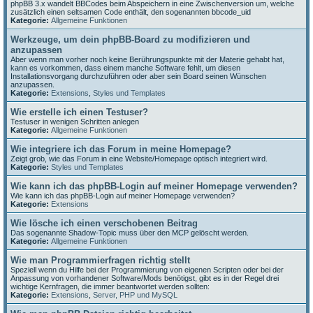
phpBB 3.x wandelt BBCodes beim Abspeichern in eine Zwischenversion um, welche
zusätzlich einen seltsamen Code enthält, den sogenannten bbcode_uid
Kategorie:
Allgemeine Funktionen
Werkzeuge, um dein phpBB-Board zu modifizieren und
anzupassen
Aber wenn man vorher noch keine Berührungspunkte mit der Materie gehabt hat,
kann es vorkommen, dass einem manche Software fehlt, um diesen
Installationsvorgang durchzuführen oder aber sein Board seinen Wünschen
anzupassen.
Kategorie:
Extensions
,
Styles und Templates
Wie erstelle ich einen Testuser?
Testuser in wenigen Schritten anlegen
Kategorie:
Allgemeine Funktionen
Wie integriere ich das Forum in meine Homepage?
Zeigt grob, wie das Forum in eine Website/Homepage optisch integriert wird.
Kategorie:
Styles und Templates
Wie kann ich das phpBB-Login auf meiner Homepage verwenden?
Wie kann ich das phpBB-Login auf meiner Homepage verwenden?
Kategorie:
Extensions
Wie lösche ich einen verschobenen Beitrag
Das sogenannte Shadow-Topic muss über den MCP gelöscht werden.
Kategorie:
Allgemeine Funktionen
Wie man Programmierfragen richtig stellt
Speziell wenn du Hilfe bei der Programmierung von eigenen Scripten oder bei der
Anpassung von vorhandener Software/Mods benötigst, gibt es in der Regel drei
wichtige Kernfragen, die immer beantwortet werden sollten:
Kategorie:
Extensions
,
Server, PHP und MySQL