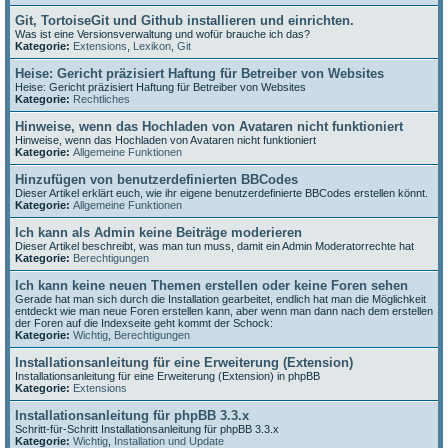
Git, TortoiseGit und Github installieren und einrichten.
Was ist eine Versionsverwaltung und wofür brauche ich das?
Kategorie:
Extensions
,
Lexikon
,
Git
Heise: Gericht präzisiert Haftung für Betreiber von Websites
Heise: Gericht präzisiert Haftung für Betreiber von Websites
Kategorie:
Rechtliches
Hinweise, wenn das Hochladen von Avataren nicht funktioniert
Hinweise, wenn das Hochladen von Avataren nicht funktioniert
Kategorie:
Allgemeine Funktionen
Hinzufügen von benutzerdefinierten BBCodes
Dieser Artikel erklärt euch, wie ihr eigene benutzerdefinierte BBCodes erstellen könnt.
Kategorie:
Allgemeine Funktionen
Ich kann als Admin keine Beiträge moderieren
Dieser Artikel beschreibt, was man tun muss, damit ein Admin Moderatorrechte hat
Kategorie:
Berechtigungen
Ich kann keine neuen Themen erstellen oder keine Foren sehen
Gerade hat man sich durch die Installation gearbeitet, endlich hat man die Möglichkeit
entdeckt wie man neue Foren erstellen kann, aber wenn man dann nach dem erstellen
der Foren auf die Indexseite geht kommt der Schock:
Kategorie:
Wichtig
,
Berechtigungen
Installationsanleitung für eine Erweiterung (Extension)
Installationsanleitung für eine Erweiterung (Extension) in phpBB
Kategorie:
Extensions
Installationsanleitung für phpBB 3.3.x
Schritt-für-Schritt Installationsanleitung für phpBB 3.3.x
Kategorie:
Wichtig
,
Installation und Update