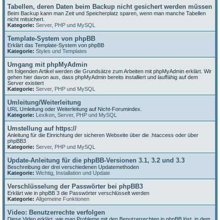
Tabellen, deren Daten beim Backup nicht gesichert werden müssen
Beim Backup kann man Zeit und Speicherplatz sparen, wenn man manche Tabellen
nicht mitsichert.
Kategorie:
Server, PHP und MySQL
Template-System von phpBB
Erklärt das Template-System von phpBB
Kategorie:
Styles und Templates
Umgang mit phpMyAdmin
Im folgenden Artikel werden die Grundsätze zum Arbeiten mit phpMyAdmin erklärt. Wir
gehen hier davon aus, dass phpMyAdmin bereits installiert und lauffähig auf dem
Server existiert
Kategorie:
Server, PHP und MySQL
Umleitung/Weiterleitung
URL Umleitung oder Weiterleitung auf Nicht-Forumindex.
Kategorie:
Lexikon
,
Server, PHP und MySQL
Umstellung auf https://
Anleitung für die Einrichtung der sicheren Webseite über die .htaccess oder über
phpBB3
Kategorie:
Server, PHP und MySQL
Update-Anleitung für die phpBB-Versionen 3.1, 3.2 und 3.3
Beschreibung der drei verschiedenen Updatemethoden
Kategorie:
Wichtig
,
Installation und Update
Verschlüsselung der Passwörter bei phpBB3
Erklärt wie in phpBB 3 die Passwörter verschlüsselt werden
Kategorie:
Allgemeine Funktionen
Video: Benutzerrechte verfolgen
Diese Video erklärt, wie man Probleme mit den Benutzerrechten in phpBB löst, in dem