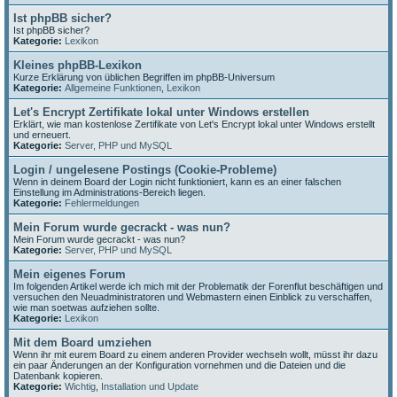
Ist phpBB sicher?
Ist phpBB sicher?
Kategorie:
Lexikon
Kleines phpBB-Lexikon
Kurze Erklärung von üblichen Begriffen im phpBB-Universum
Kategorie:
Allgemeine Funktionen
,
Lexikon
Let's Encrypt Zertifikate lokal unter Windows erstellen
Erklärt, wie man kostenlose Zertifikate von Let's Encrypt lokal unter Windows erstellt
und erneuert.
Kategorie:
Server, PHP und MySQL
Login / ungelesene Postings (Cookie-Probleme)
Wenn in deinem Board der Login nicht funktioniert, kann es an einer falschen
Einstellung im Administrations-Bereich liegen.
Kategorie:
Fehlermeldungen
Mein Forum wurde gecrackt - was nun?
Mein Forum wurde gecrackt - was nun?
Kategorie:
Server, PHP und MySQL
Mein eigenes Forum
Im folgenden Artikel werde ich mich mit der Problematik der Forenflut beschäftigen und
versuchen den Neuadministratoren und Webmastern einen Einblick zu verschaffen,
wie man soetwas aufziehen sollte.
Kategorie:
Lexikon
Mit dem Board umziehen
Wenn ihr mit eurem Board zu einem anderen Provider wechseln wollt, müsst ihr dazu
ein paar Änderungen an der Konfiguration vornehmen und die Dateien und die
Datenbank kopieren.
Kategorie:
Wichtig
,
Installation und Update