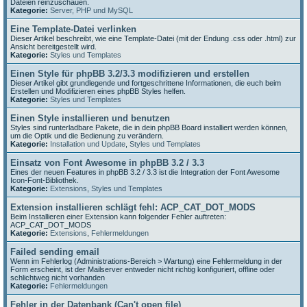
Dateien reinzuschauen.
Kategorie:
Server, PHP und MySQL
Eine Template-Datei verlinken
Dieser Artikel beschreibt, wie eine Template-Datei (mit der Endung .css oder .html) zur
Ansicht bereitgestellt wird.
Kategorie:
Styles und Templates
Einen Style für phpBB 3.2/3.3 modifizieren und erstellen
Dieser Artikel gibt grundlegende und fortgeschrittene Informationen, die euch beim
Erstellen und Modifizieren eines phpBB Styles helfen.
Kategorie:
Styles und Templates
Einen Style installieren und benutzen
Styles sind runterladbare Pakete, die in dein phpBB Board installiert werden können,
um die Optik und die Bedienung zu verändern.
Kategorie:
Installation und Update
,
Styles und Templates
Einsatz von Font Awesome in phpBB 3.2 / 3.3
Eines der neuen Features in phpBB 3.2 / 3.3 ist die Integration der Font Awesome
Icon-Font-Bibliothek.
Kategorie:
Extensions
,
Styles und Templates
Extension installieren schlägt fehl: ACP_CAT_DOT_MODS
Beim Installieren einer Extension kann folgender Fehler auftreten:
ACP_CAT_DOT_MODS
Kategorie:
Extensions
,
Fehlermeldungen
Failed sending email
Wenn im Fehlerlog (Administrations-Bereich > Wartung) eine Fehlermeldung in der
Form erscheint, ist der Mailserver entweder nicht richtig konfiguriert, offline oder
schlichtweg nicht vorhanden
Kategorie:
Fehlermeldungen
Fehler in der Datenbank (Can't open file)