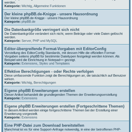
werden.
Kategorie:
Wichtig
,
Allgemeine Funktionen
Der kleine phpBB.de-Knigge - unsere Hausordnung
Der kleine phpBB.de-Knigge - unsere Hausordnung
Kategorie:
phpBB.de
Die Datenbankgröße verringert sich nicht
Die Datenbankgröße verändert sich nicht, wenn Beiträge oder viele Daten gelöscht
werden.
Kategorie:
Server, PHP und MySQL
Editor-übergreifende Format-Vorgaben mit EditorConfig
Vorstellung des EditorConfig Standards, mit dessen Hilfe die offiziellen Format-
Vorgaben seitens phpBB für bestimmte Dateitypen festgelegt werden können. Als
Beispiel wird die Einrichtung in Notepad++ gezeigt.
Kategorie:
Extensions
,
Styles und Templates
Effektive Berechtigungen - oder Rechte verfolgen
Diese umfassende Funktion zeigt die Berechtigungen an, die tatsächlich auf Benutzer
wirken.
Kategorie:
Wichtig
,
Berechtigungen
Eigene phpBB Erweiterungen erstellen
Dieser Artikel behandelt die grundlegenden Themen der Erweiterungserstellung
Kategorie:
Extensions
Eigene phpBB Erweiterungen erstellen (Fortgeschrittene Themen)
In diesem Artikel werden einige fortgeschrittene Themen bei der Erstellung einer
Erweiterung vorgestellt.
Kategorie:
Extensions
Eine PHP-Datei zum Download bereitstellen
Manchmal ist es für eine Support-Anfrage notwendig, in eine der betroffenen PHP-