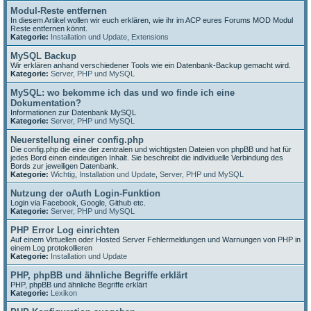
Modul-Reste entfernen
In diesem Artikel wollen wir euch erklären, wie ihr im ACP eures Forums MOD Modul
Reste entfernen könnt.
Kategorie:
Installation und Update
,
Extensions
MySQL Backup
Wir erklären anhand verschiedener Tools wie ein Datenbank-Backup gemacht wird.
Kategorie:
Server, PHP und MySQL
MySQL: wo bekomme ich das und wo finde ich eine
Dokumentation?
Informationen zur Datenbank MySQL
Kategorie:
Server, PHP und MySQL
Neuerstellung einer config.php
Die config.php die eine der zentralen und wichtigsten Dateien von phpBB und hat für
jedes Bord einen eindeutigen Inhalt. Sie beschreibt die individuelle Verbindung des
Bords zur jeweiligen Datenbank.
Kategorie:
Wichtig
,
Installation und Update
,
Server, PHP und MySQL
Nutzung der oAuth Login-Funktion
Login via Facebook, Google, Github etc.
Kategorie:
Server, PHP und MySQL
PHP Error Log einrichten
Auf einem Virtuellen oder Hosted Server Fehlermeldungen und Warnungen von PHP in
einem Log protokollieren
Kategorie:
Installation und Update
PHP, phpBB und ähnliche Begriffe erklärt
PHP, phpBB und ähnliche Begriffe erklärt
Kategorie:
Lexikon