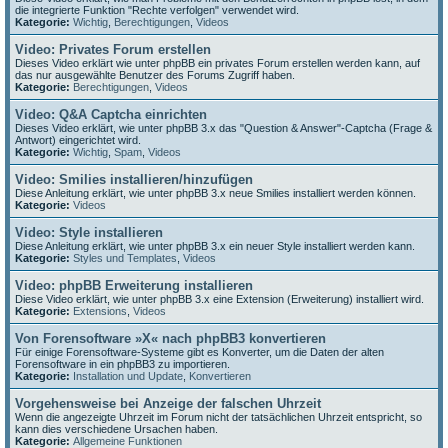
die integrierte Funktion "Rechte verfolgen" verwendet wird.
Kategorie:
Wichtig
,
Berechtigungen
,
Videos
Video: Privates Forum erstellen
Dieses Video erklärt wie unter phpBB ein privates Forum erstellen werden kann, auf
das nur ausgewählte Benutzer des Forums Zugriff haben.
Kategorie:
Berechtigungen
,
Videos
Video: Q&A Captcha einrichten
Dieses Video erklärt, wie unter phpBB 3.x das "Question & Answer"-Captcha (Frage &
Antwort) eingerichtet wird.
Kategorie:
Wichtig
,
Spam
,
Videos
Video: Smilies installieren/hinzufügen
Diese Anleitung erklärt, wie unter phpBB 3.x neue Smilies installiert werden können.
Kategorie:
Videos
Video: Style installieren
Diese Anleitung erklärt, wie unter phpBB 3.x ein neuer Style installiert werden kann.
Kategorie:
Styles und Templates
,
Videos
Video: phpBB Erweiterung installieren
Diese Video erklärt, wie unter phpBB 3.x eine Extension (Erweiterung) installiert wird.
Kategorie:
Extensions
,
Videos
Von Forensoftware »X« nach phpBB3 konvertieren
Für einige Forensoftware-Systeme gibt es Konverter, um die Daten der alten
Forensoftware in ein phpBB3 zu importieren.
Kategorie:
Installation und Update
,
Konvertieren
Vorgehensweise bei Anzeige der falschen Uhrzeit
Wenn die angezeigte Uhrzeit im Forum nicht der tatsächlichen Uhrzeit entspricht, so
kann dies verschiedene Ursachen haben.
Kategorie:
Allgemeine Funktionen