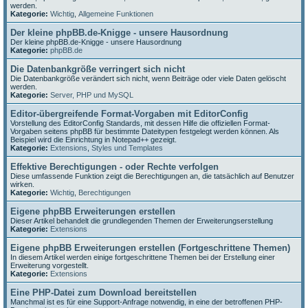
werden.
Kategorie:
Wichtig
,
Allgemeine Funktionen
Der kleine phpBB.de-Knigge - unsere Hausordnung
Der kleine phpBB.de-Knigge - unsere Hausordnung
Kategorie:
phpBB.de
Die Datenbankgröße verringert sich nicht
Die Datenbankgröße verändert sich nicht, wenn Beiträge oder viele Daten gelöscht
werden.
Kategorie:
Server, PHP und MySQL
Editor-übergreifende Format-Vorgaben mit EditorConfig
Vorstellung des EditorConfig Standards, mit dessen Hilfe die offiziellen Format-
Vorgaben seitens phpBB für bestimmte Dateitypen festgelegt werden können. Als
Beispiel wird die Einrichtung in Notepad++ gezeigt.
Kategorie:
Extensions
,
Styles und Templates
Effektive Berechtigungen - oder Rechte verfolgen
Diese umfassende Funktion zeigt die Berechtigungen an, die tatsächlich auf Benutzer
wirken.
Kategorie:
Wichtig
,
Berechtigungen
Eigene phpBB Erweiterungen erstellen
Dieser Artikel behandelt die grundlegenden Themen der Erweiterungserstellung
Kategorie:
Extensions
Eigene phpBB Erweiterungen erstellen (Fortgeschrittene Themen)
In diesem Artikel werden einige fortgeschrittene Themen bei der Erstellung einer
Erweiterung vorgestellt.
Kategorie:
Extensions
Eine PHP-Datei zum Download bereitstellen
Manchmal ist es für eine Support-Anfrage notwendig, in eine der betroffenen PHP-