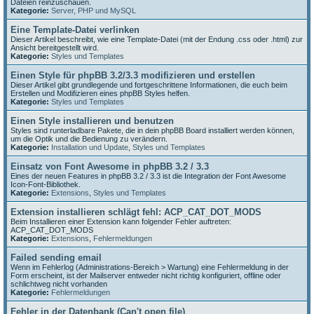
Dateien reinzuschauen.
Kategorie:
Server, PHP und MySQL
Eine Template-Datei verlinken
Dieser Artikel beschreibt, wie eine Template-Datei (mit der Endung .css oder .html) zur
Ansicht bereitgestellt wird.
Kategorie:
Styles und Templates
Einen Style für phpBB 3.2/3.3 modifizieren und erstellen
Dieser Artikel gibt grundlegende und fortgeschrittene Informationen, die euch beim
Erstellen und Modifizieren eines phpBB Styles helfen.
Kategorie:
Styles und Templates
Einen Style installieren und benutzen
Styles sind runterladbare Pakete, die in dein phpBB Board installiert werden können,
um die Optik und die Bedienung zu verändern.
Kategorie:
Installation und Update
,
Styles und Templates
Einsatz von Font Awesome in phpBB 3.2 / 3.3
Eines der neuen Features in phpBB 3.2 / 3.3 ist die Integration der Font Awesome
Icon-Font-Bibliothek.
Kategorie:
Extensions
,
Styles und Templates
Extension installieren schlägt fehl: ACP_CAT_DOT_MODS
Beim Installieren einer Extension kann folgender Fehler auftreten:
ACP_CAT_DOT_MODS
Kategorie:
Extensions
,
Fehlermeldungen
Failed sending email
Wenn im Fehlerlog (Administrations-Bereich > Wartung) eine Fehlermeldung in der
Form erscheint, ist der Mailserver entweder nicht richtig konfiguriert, offline oder
schlichtweg nicht vorhanden
Kategorie:
Fehlermeldungen
Fehler in der Datenbank (Can't open file)