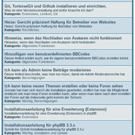
Git, TortoiseGit und Github installieren und einrichten.
Was ist eine Versionsverwaltung und wofür brauche ich das?
Kategorie:
Extensions
,
Lexikon
,
Git
Heise: Gericht präzisiert Haftung für Betreiber von Websites
Heise: Gericht präzisiert Haftung für Betreiber von Websites
Kategorie:
Rechtliches
Hinweise, wenn das Hochladen von Avataren nicht funktioniert
Hinweise, wenn das Hochladen von Avataren nicht funktioniert
Kategorie:
Allgemeine Funktionen
Hinzufügen von benutzerdefinierten BBCodes
Dieser Artikel erklärt euch, wie ihr eigene benutzerdefinierte BBCodes erstellen könnt.
Kategorie:
Allgemeine Funktionen
Ich kann als Admin keine Beiträge moderieren
Dieser Artikel beschreibt, was man tun muss, damit ein Admin Moderatorrechte hat
Kategorie:
Berechtigungen
Ich kann keine neuen Themen erstellen oder keine Foren sehen
Gerade hat man sich durch die Installation gearbeitet, endlich hat man die Möglichkeit
entdeckt wie man neue Foren erstellen kann, aber wenn man dann nach dem erstellen
der Foren auf die Indexseite geht kommt der Schock:
Kategorie:
Wichtig
,
Berechtigungen
Installationsanleitung für eine Erweiterung (Extension)
Installationsanleitung für eine Erweiterung (Extension) in phpBB
Kategorie:
Extensions
Installationsanleitung für phpBB 3.3.x
Schritt-für-Schritt Installationsanleitung für phpBB 3.3.x
Kategorie:
Wichtig
,
Installation und Update