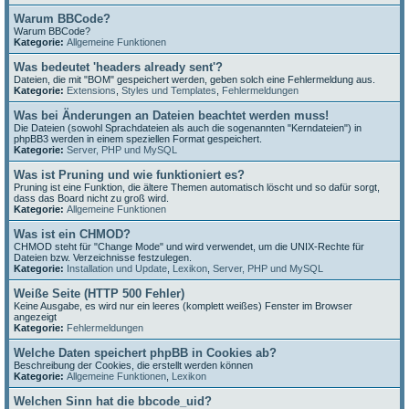
Warum BBCode?
Warum BBCode?
Kategorie:
Allgemeine Funktionen
Was bedeutet 'headers already sent'?
Dateien, die mit "BOM" gespeichert werden, geben solch eine Fehlermeldung aus.
Kategorie:
Extensions
,
Styles und Templates
,
Fehlermeldungen
Was bei Änderungen an Dateien beachtet werden muss!
Die Dateien (sowohl Sprachdateien als auch die sogenannten "Kerndateien") in
phpBB3 werden in einem speziellen Format gespeichert.
Kategorie:
Server, PHP und MySQL
Was ist Pruning und wie funktioniert es?
Pruning ist eine Funktion, die ältere Themen automatisch löscht und so dafür sorgt,
dass das Board nicht zu groß wird.
Kategorie:
Allgemeine Funktionen
Was ist ein CHMOD?
CHMOD steht für "Change Mode" und wird verwendet, um die UNIX-Rechte für
Dateien bzw. Verzeichnisse festzulegen.
Kategorie:
Installation und Update
,
Lexikon
,
Server, PHP und MySQL
Weiße Seite (HTTP 500 Fehler)
Keine Ausgabe, es wird nur ein leeres (komplett weißes) Fenster im Browser
angezeigt
Kategorie:
Fehlermeldungen
Welche Daten speichert phpBB in Cookies ab?
Beschreibung der Cookies, die erstellt werden können
Kategorie:
Allgemeine Funktionen
,
Lexikon
Welchen Sinn hat die bbcode_uid?