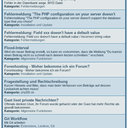
Fehler in der Datenbank wege .MYD Datei
Kategorie:
Fehlermeldungen
Fehlermeldung "The PHP configuration on your server doesn't
Fehlermeldung "The PHP configuration on your server doesn't support the database
type that you chose"
Kategorie:
Installation und Update
Fehlermeldung: Field xxx doesn't have a default value
Fehlermeldung: Field xxx doesn't have a default value / Incorrect string value
Kategorie:
Fehlermeldungen
Flood-Interval
Wird ein neuer Beitrag erstellt, so kann es vorkommen, dass die Meldung "Du kannst
einen Beitrag nicht so schnell nach deinem letzten schreiben." erscheint.
Kategorie:
Allgemeine Funktionen
Forenhosting - Woher bekomme ich ein Forum?
Forenhosting - Woher bekomme ich ein Forum?
Kategorie:
Installation und Update
Fragestellung und Rechtschreibung
Kurzer Hinweis und Bitte, dass man beim Verfassen von Beiträge auf dessen
Lesbarkeit achten muss!
Kategorie:
phpBB.de
Gast liest private Nachrichten?
Oftmals denken User, ihr Forum wurde gehackt oder der Gast hat mehr Rechte als
gewollt bekommen.
Kategorie:
Allgemeine Funktionen
Git Workflow
Mit Git arbeiten
Kategorie:
Extensions
,
Lexikon
,
Git