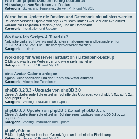
Wie man phpBB-Dateien richtig bearbeitet
Hilfestellungen zum Bearbeiten von Dateien
Kategorie:
Styles und Templates
,
Server, PHP und MySQL
Wieso beim Update die Dateien und Datenbank aktualisiert werden
Bei einem Versions-Update von phpBB müssen immer zwei Bereiche aktualisiert
werden: die Programm-Dateien (*.php) und die Datenbank
Kategorie:
Installation und Update
Wo finde ich Scripte & Tutorials?
Nützliche Links zu HowTo's und Scripten im allgemeinen und besonderen für
PHP/CSS/HTML etc. Die Liste darf gern erweitert werden.
Kategorie:
Lexikon
Workshop für Webserver Installation / Datenbank-Backup
Erklärung was ist ein Webserver und wie erstellt man einen.
Kategorie:
Server, PHP und MySQL
eine Avatar-Galerie anlegen
eigene Bilder hochladen und den Usern als Avatar anbieten
Kategorie:
Allgemeine Funktionen
phpBB 3.2/3.3 - Upgrade von phpBB 3.0
Dieser Artikel erläutert die einzelnen Schritte des Upgrades von phpBB 3.0.x auf 3.2.x.
oder phpBB 3.3.x
Kategorie:
Wichtig
,
Installation und Update
phpBB 3.3: Update von phpBB 3.2.x auf phpBB 3.3.x
Dieser Artikel erläutert die einzelnen Schritte eines Updates von phpBB 3.2.x. zu
phpBB 3.3.x.
Kategorie:
Wichtig
,
Installation und Update
phpMyAdmin
Erklärt phpMyAdmin in seinen Grundzügen und technische Einrichtung
Kategorie:
Server, PHP und MySQL