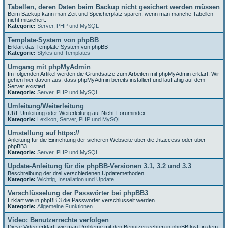
Tabellen, deren Daten beim Backup nicht gesichert werden müssen
Beim Backup kann man Zeit und Speicherplatz sparen, wenn man manche Tabellen
nicht mitsichert.
Kategorie:
Server, PHP und MySQL
Template-System von phpBB
Erklärt das Template-System von phpBB
Kategorie:
Styles und Templates
Umgang mit phpMyAdmin
Im folgenden Artikel werden die Grundsätze zum Arbeiten mit phpMyAdmin erklärt. Wir
gehen hier davon aus, dass phpMyAdmin bereits installiert und lauffähig auf dem
Server existiert
Kategorie:
Server, PHP und MySQL
Umleitung/Weiterleitung
URL Umleitung oder Weiterleitung auf Nicht-Forumindex.
Kategorie:
Lexikon
,
Server, PHP und MySQL
Umstellung auf https://
Anleitung für die Einrichtung der sicheren Webseite über die .htaccess oder über
phpBB3
Kategorie:
Server, PHP und MySQL
Update-Anleitung für die phpBB-Versionen 3.1, 3.2 und 3.3
Beschreibung der drei verschiedenen Updatemethoden
Kategorie:
Wichtig
,
Installation und Update
Verschlüsselung der Passwörter bei phpBB3
Erklärt wie in phpBB 3 die Passwörter verschlüsselt werden
Kategorie:
Allgemeine Funktionen
Video: Benutzerrechte verfolgen
Diese Video erklärt, wie man Probleme mit den Benutzerrechten in phpBB löst, in dem