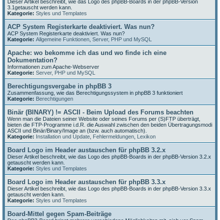
Dieser Artikel beschreibt, wie das Logo des phpBB-Boards in der phpBB-Version
3.1getauscht werden kann.
Kategorie:
Styles und Templates
ACP System Registerkarte deaktiviert. Was nun?
ACP System Registerkarte deaktiviert. Was nun?
Kategorie:
Allgemeine Funktionen
,
Server, PHP und MySQL
Apache: wo bekomme ich das und wo finde ich eine
Dokumentation?
Informationen zum Apache-Webserver
Kategorie:
Server, PHP und MySQL
Berechtigungsvergabe in phpBB 3
Zusammenfassung, wie das Berechtigungssystem in phpBB 3 funktioniert
Kategorie:
Berechtigungen
Binär (BINARY) != ASCII - Beim Upload des Forums beachten
Wenn man die Dateien seiner Website oder seines Forums per (S)FTP überträgt,
bieten die FTP-Programme i.d.R. die Auswahl zwischen den beiden Übertragungsmodi
ASCII und Binär/Binary/Image an (bzw. auch automatisch).
Kategorie:
Installation und Update
,
Fehlermeldungen
,
Lexikon
Board Logo im Header austauschen für phpBB 3.2.x
Dieser Artikel beschreibt, wie das Logo des phpBB-Boards in der phpBB-Version 3.2.x
getauscht werden kann.
Kategorie:
Styles und Templates
Board Logo im Header austauschen für phpBB 3.3.x
Dieser Artikel beschreibt, wie das Logo des phpBB-Boards in der phpBB-Version 3.3.x
getauscht werden kann.
Kategorie:
Styles und Templates
Board-Mittel gegen Spam-Beiträge