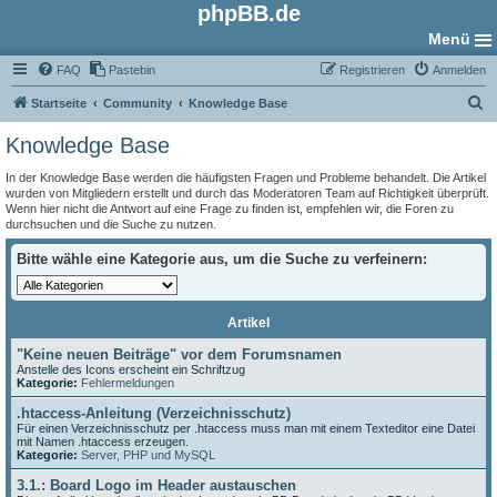
phpBB.de
Menü
FAQ
Pastebin
Registrieren
Anmelden
S
Startseite
Community
Knowledge Base
u
Knowledge Base
c
In der Knowledge Base werden die häufigsten Fragen und Probleme behandelt. Die Artikel
h
wurden von Mitgliedern erstellt und durch das Moderatoren Team auf Richtigkeit überprüft.
Wenn hier nicht die Antwort auf eine Frage zu finden ist, empfehlen wir, die Foren zu
e
durchsuchen und die Suche zu nutzen.
Bitte wähle eine Kategorie aus, um die Suche zu verfeinern:
Artikel
"Keine neuen Beiträge" vor dem Forumsnamen
Anstelle des Icons erscheint ein Schriftzug
Kategorie:
Fehlermeldungen
.htaccess-Anleitung (Verzeichnisschutz)
Für einen Verzeichnisschutz per .htaccess muss man mit einem Texteditor eine Datei
mit Namen .htaccess erzeugen.
Kategorie:
Server, PHP und MySQL
3.1.: Board Logo im Header austauschen