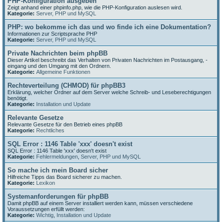
PHP-Konfiguration ausgeben
Zeigt anhand einer phpinfo.php, wie die PHP-Konfiguration auslesen wird.
Kategorie:
Server, PHP und MySQL
PHP: wo bekomme ich das und wo finde ich eine Dokumentation?
Informationen zur Scriptsprache PHP
Kategorie:
Server, PHP und MySQL
Private Nachrichten beim phpBB
Dieser Artikel beschreibt das Verhalten von Privaten Nachrichten im Postausgang, -
eingang und den Umgang mit den Ordnern.
Kategorie:
Allgemeine Funktionen
Rechteverteilung (CHMOD) für phpBB3
Erklärung, welcher Ordner auf dem Server welche Schreib- und Leseberechtigungen
benötigt.
Kategorie:
Installation und Update
Relevante Gesetze
Relevante Gesetze für den Betrieb eines phpBB
Kategorie:
Rechtliches
SQL Error : 1146 Table 'xxx' doesn't exist
SQL Error : 1146 Table 'xxx' doesn't exist
Kategorie:
Fehlermeldungen
,
Server, PHP und MySQL
So mache ich mein Board sicher
Hilfreiche Tipps das Board sicherer zu machen.
Kategorie:
Lexikon
Systemanforderungen für phpBB
Damit phpBB auf einem Server installiert werden kann, müssen verschiedene
Voraussetzungen erfüllt werden:
Kategorie:
Wichtig
,
Installation und Update