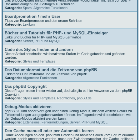
Das phpBB3-Board bringt mehrere verschiedene Möglichkeiten mit, sich vor Spam-
Bot-Anmeldungen und -Beiträgen zu schützen.
Kategorie:
Spam
,
Allgemeine Funktionen
Boardpromotion / mehr User
Tipps zur Boardpromotion und den ersten Schritten
Kategorie:
Lexikon
Bücher und Tutorials für PHP- und MySQL-Einsteiger
Links und Bücher für PHP- und MySQL-Lernwillige
Kategorie:
Server, PHP und MySQL
Code des Styles finden und ändern
Dieser Artikel beschreibt, wie bestimmte Stellen im Code gefunden und geändert
werden.
Kategorie:
Styles und Templates
Das Datumsformat und die Zeitzone von phpBB
Erklärt das Datumsformat und die Zeitzone von phpBB
Kategorie:
Allgemeine Funktionen
Das phpBB Copyright
Diese Fragen treten immer wieder auf, deshalb gibt es hier Antworten zu dem phpBB
Copyright.
Kategorie:
Styles und Templates
,
Rechtliches
,
phpBB.de
Debug-Modus aktivieren
phpBB 3.0 und höher verfügen über einen Debug-Modus, mit dem weitere Details zu
Fehlermeldungen ausgegeben werden können. Im Folgenden wird beschrieben, wie
der Debug-Modus aktiviert werden kann.
Kategorie:
Extensions
,
Fehlermeldungen
,
Server, PHP und MySQL
Den Cache manuell oder per Automatik leeren
Damit Änderungen an den .php/.html-Dateien und ähnliches auch vom Forum erkannt
werden, sprich umgesetzt werden, muss der Zwischenspeicher, der Cache, gelöscht