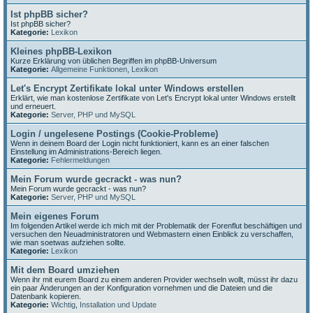
Ist phpBB sicher?
Ist phpBB sicher?
Kategorie:
Lexikon
Kleines phpBB-Lexikon
Kurze Erklärung von üblichen Begriffen im phpBB-Universum
Kategorie:
Allgemeine Funktionen
,
Lexikon
Let's Encrypt Zertifikate lokal unter Windows erstellen
Erklärt, wie man kostenlose Zertifikate von Let's Encrypt lokal unter Windows erstellt
und erneuert.
Kategorie:
Server, PHP und MySQL
Login / ungelesene Postings (Cookie-Probleme)
Wenn in deinem Board der Login nicht funktioniert, kann es an einer falschen
Einstellung im Administrations-Bereich liegen.
Kategorie:
Fehlermeldungen
Mein Forum wurde gecrackt - was nun?
Mein Forum wurde gecrackt - was nun?
Kategorie:
Server, PHP und MySQL
Mein eigenes Forum
Im folgenden Artikel werde ich mich mit der Problematik der Forenflut beschäftigen und
versuchen den Neuadministratoren und Webmastern einen Einblick zu verschaffen,
wie man soetwas aufziehen sollte.
Kategorie:
Lexikon
Mit dem Board umziehen
Wenn ihr mit eurem Board zu einem anderen Provider wechseln wollt, müsst ihr dazu
ein paar Änderungen an der Konfiguration vornehmen und die Dateien und die
Datenbank kopieren.
Kategorie:
Wichtig
,
Installation und Update