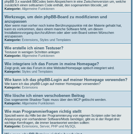
phpBB 3.x wandelt BBCodes beim Abspeichern in eine Zwischenversion um, welche
zusätzlich einen seltsamen Code enthält, den sogenannten bbcode_uid
Kategorie:
Allgemeine Funktionen
Werkzeuge, um dein phpBB-Board zu modifizieren und
anzupassen
Aber wenn man vorher noch keine Berührungspunkte mit der Materie gehabt hat,
kann es vorkommen, dass einem manche Software fehlt, um diesen
Installationsvorgang durchzuführen oder aber sein Board seinen Wünschen
anzupassen.
Kategorie:
Extensions
,
Styles und Templates
Wie erstelle ich einen Testuser?
Testuser in wenigen Schritten anlegen
Kategorie:
Allgemeine Funktionen
Wie integriere ich das Forum in meine Homepage?
Zeigt grob, wie das Forum in eine Website/Homepage optisch integriert wird.
Kategorie:
Styles und Templates
Wie kann ich das phpBB-Login auf meiner Homepage verwenden?
Wie kann ich das phpBB-Login auf meiner Homepage verwenden?
Kategorie:
Extensions
Wie lösche ich einen verschobenen Beitrag
Das sogenannte Shadow-Topic muss über den MCP gelöscht werden.
Kategorie:
Allgemeine Funktionen
Wie man Programmierfragen richtig stellt
Speziell wenn du Hilfe bei der Programmierung von eigenen Scripten oder bei der
Anpassung von vorhandener Software/Mods benötigst, gibt es in der Regel drei
wichtige Kernfragen, die immer beantwortet werden sollten:
Kategorie:
Extensions
,
Server, PHP und MySQL