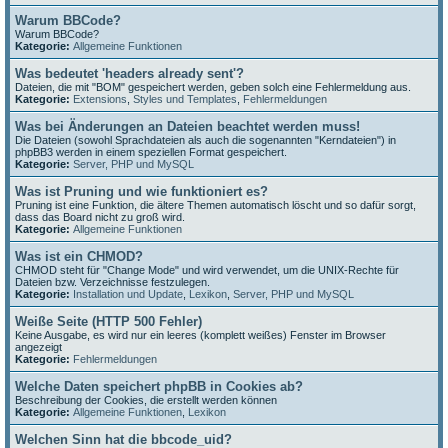
Warum BBCode?
Warum BBCode?
Kategorie:
Allgemeine Funktionen
Was bedeutet 'headers already sent'?
Dateien, die mit "BOM" gespeichert werden, geben solch eine Fehlermeldung aus.
Kategorie:
Extensions
,
Styles und Templates
,
Fehlermeldungen
Was bei Änderungen an Dateien beachtet werden muss!
Die Dateien (sowohl Sprachdateien als auch die sogenannten "Kerndateien") in
phpBB3 werden in einem speziellen Format gespeichert.
Kategorie:
Server, PHP und MySQL
Was ist Pruning und wie funktioniert es?
Pruning ist eine Funktion, die ältere Themen automatisch löscht und so dafür sorgt,
dass das Board nicht zu groß wird.
Kategorie:
Allgemeine Funktionen
Was ist ein CHMOD?
CHMOD steht für "Change Mode" und wird verwendet, um die UNIX-Rechte für
Dateien bzw. Verzeichnisse festzulegen.
Kategorie:
Installation und Update
,
Lexikon
,
Server, PHP und MySQL
Weiße Seite (HTTP 500 Fehler)
Keine Ausgabe, es wird nur ein leeres (komplett weißes) Fenster im Browser
angezeigt
Kategorie:
Fehlermeldungen
Welche Daten speichert phpBB in Cookies ab?
Beschreibung der Cookies, die erstellt werden können
Kategorie:
Allgemeine Funktionen
,
Lexikon
Welchen Sinn hat die bbcode_uid?