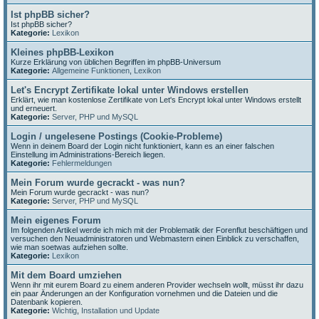
Ist phpBB sicher?
Ist phpBB sicher?
Kategorie:
Lexikon
Kleines phpBB-Lexikon
Kurze Erklärung von üblichen Begriffen im phpBB-Universum
Kategorie:
Allgemeine Funktionen
,
Lexikon
Let's Encrypt Zertifikate lokal unter Windows erstellen
Erklärt, wie man kostenlose Zertifikate von Let's Encrypt lokal unter Windows erstellt
und erneuert.
Kategorie:
Server, PHP und MySQL
Login / ungelesene Postings (Cookie-Probleme)
Wenn in deinem Board der Login nicht funktioniert, kann es an einer falschen
Einstellung im Administrations-Bereich liegen.
Kategorie:
Fehlermeldungen
Mein Forum wurde gecrackt - was nun?
Mein Forum wurde gecrackt - was nun?
Kategorie:
Server, PHP und MySQL
Mein eigenes Forum
Im folgenden Artikel werde ich mich mit der Problematik der Forenflut beschäftigen und
versuchen den Neuadministratoren und Webmastern einen Einblick zu verschaffen,
wie man soetwas aufziehen sollte.
Kategorie:
Lexikon
Mit dem Board umziehen
Wenn ihr mit eurem Board zu einem anderen Provider wechseln wollt, müsst ihr dazu
ein paar Änderungen an der Konfiguration vornehmen und die Dateien und die
Datenbank kopieren.
Kategorie:
Wichtig
,
Installation und Update