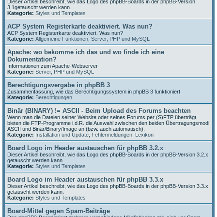
Dieser Artikel beschreibt, wie das Logo des phpBB-Boards in der phpBB-Version
3.1getauscht werden kann.
Kategorie:
Styles und Templates
ACP System Registerkarte deaktiviert. Was nun?
ACP System Registerkarte deaktiviert. Was nun?
Kategorie:
Allgemeine Funktionen
,
Server, PHP und MySQL
Apache: wo bekomme ich das und wo finde ich eine
Dokumentation?
Informationen zum Apache-Webserver
Kategorie:
Server, PHP und MySQL
Berechtigungsvergabe in phpBB 3
Zusammenfassung, wie das Berechtigungssystem in phpBB 3 funktioniert
Kategorie:
Berechtigungen
Binär (BINARY) != ASCII - Beim Upload des Forums beachten
Wenn man die Dateien seiner Website oder seines Forums per (S)FTP überträgt,
bieten die FTP-Programme i.d.R. die Auswahl zwischen den beiden Übertragungsmodi
ASCII und Binär/Binary/Image an (bzw. auch automatisch).
Kategorie:
Installation und Update
,
Fehlermeldungen
,
Lexikon
Board Logo im Header austauschen für phpBB 3.2.x
Dieser Artikel beschreibt, wie das Logo des phpBB-Boards in der phpBB-Version 3.2.x
getauscht werden kann.
Kategorie:
Styles und Templates
Board Logo im Header austauschen für phpBB 3.3.x
Dieser Artikel beschreibt, wie das Logo des phpBB-Boards in der phpBB-Version 3.3.x
getauscht werden kann.
Kategorie:
Styles und Templates
Board-Mittel gegen Spam-Beiträge