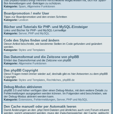
Das phpBB3-Board bringt mehrere verschiedene Möglichkeiten mit, sich vor Spam-
Bot-Anmeldungen und -Beiträgen zu schützen.
Kategorie:
Spam
,
Allgemeine Funktionen
Boardpromotion / mehr User
Tipps zur Boardpromotion und den ersten Schritten
Kategorie:
Lexikon
Bücher und Tutorials für PHP- und MySQL-Einsteiger
Links und Bücher für PHP- und MySQL-Lernwillige
Kategorie:
Server, PHP und MySQL
Code des Styles finden und ändern
Dieser Artikel beschreibt, wie bestimmte Stellen im Code gefunden und geändert
werden.
Kategorie:
Styles und Templates
Das Datumsformat und die Zeitzone von phpBB
Erklärt das Datumsformat und die Zeitzone von phpBB
Kategorie:
Allgemeine Funktionen
Das phpBB Copyright
Diese Fragen treten immer wieder auf, deshalb gibt es hier Antworten zu dem phpBB
Copyright.
Kategorie:
Styles und Templates
,
Rechtliches
,
phpBB.de
Debug-Modus aktivieren
phpBB 3.0 und höher verfügen über einen Debug-Modus, mit dem weitere Details zu
Fehlermeldungen ausgegeben werden können. Im Folgenden wird beschrieben, wie
der Debug-Modus aktiviert werden kann.
Kategorie:
Extensions
,
Fehlermeldungen
,
Server, PHP und MySQL
Den Cache manuell oder per Automatik leeren
Damit Änderungen an den .php/.html-Dateien und ähnliches auch vom Forum erkannt
werden, sprich umgesetzt werden, muss der Zwischenspeicher, der Cache, gelöscht