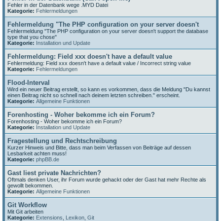
Fehler in der Datenbank wege .MYD Datei
Kategorie:
Fehlermeldungen
Fehlermeldung "The PHP configuration on your server doesn't
Fehlermeldung "The PHP configuration on your server doesn't support the database
type that you chose"
Kategorie:
Installation und Update
Fehlermeldung: Field xxx doesn't have a default value
Fehlermeldung: Field xxx doesn't have a default value / Incorrect string value
Kategorie:
Fehlermeldungen
Flood-Interval
Wird ein neuer Beitrag erstellt, so kann es vorkommen, dass die Meldung "Du kannst
einen Beitrag nicht so schnell nach deinem letzten schreiben." erscheint.
Kategorie:
Allgemeine Funktionen
Forenhosting - Woher bekomme ich ein Forum?
Forenhosting - Woher bekomme ich ein Forum?
Kategorie:
Installation und Update
Fragestellung und Rechtschreibung
Kurzer Hinweis und Bitte, dass man beim Verfassen von Beiträge auf dessen
Lesbarkeit achten muss!
Kategorie:
phpBB.de
Gast liest private Nachrichten?
Oftmals denken User, ihr Forum wurde gehackt oder der Gast hat mehr Rechte als
gewollt bekommen.
Kategorie:
Allgemeine Funktionen
Git Workflow
Mit Git arbeiten
Kategorie:
Extensions
,
Lexikon
,
Git