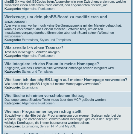
phpBB 3.x wandelt BBCodes beim Abspeichern in eine Zwischenversion um, welche
zusätzlich einen seltsamen Code enthält, den sogenannten bbcode_uid
Kategorie:
Allgemeine Funktionen
Werkzeuge, um dein phpBB-Board zu modifizieren und
anzupassen
Aber wenn man vorher noch keine Berührungspunkte mit der Materie gehabt hat,
kann es vorkommen, dass einem manche Software fehlt, um diesen
Installationsvorgang durchzuführen oder aber sein Board seinen Wünschen
anzupassen.
Kategorie:
Extensions
,
Styles und Templates
Wie erstelle ich einen Testuser?
Testuser in wenigen Schritten anlegen
Kategorie:
Allgemeine Funktionen
Wie integriere ich das Forum in meine Homepage?
Zeigt grob, wie das Forum in eine Website/Homepage optisch integriert wird.
Kategorie:
Styles und Templates
Wie kann ich das phpBB-Login auf meiner Homepage verwenden?
Wie kann ich das phpBB-Login auf meiner Homepage verwenden?
Kategorie:
Extensions
Wie lösche ich einen verschobenen Beitrag
Das sogenannte Shadow-Topic muss über den MCP gelöscht werden.
Kategorie:
Allgemeine Funktionen
Wie man Programmierfragen richtig stellt
Speziell wenn du Hilfe bei der Programmierung von eigenen Scripten oder bei der
Anpassung von vorhandener Software/Mods benötigst, gibt es in der Regel drei
wichtige Kernfragen, die immer beantwortet werden sollten:
Kategorie:
Extensions
,
Server, PHP und MySQL