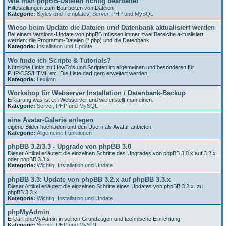
Wie man phpBB-Dateien richtig bearbeitet
Hilfestellungen zum Bearbeiten von Dateien
Kategorie:
Styles und Templates
,
Server, PHP und MySQL
Wieso beim Update die Dateien und Datenbank aktualisiert werden
Bei einem Versions-Update von phpBB müssen immer zwei Bereiche aktualisiert
werden: die Programm-Dateien (*.php) und die Datenbank
Kategorie:
Installation und Update
Wo finde ich Scripte & Tutorials?
Nützliche Links zu HowTo's und Scripten im allgemeinen und besonderen für
PHP/CSS/HTML etc. Die Liste darf gern erweitert werden.
Kategorie:
Lexikon
Workshop für Webserver Installation / Datenbank-Backup
Erklärung was ist ein Webserver und wie erstellt man einen.
Kategorie:
Server, PHP und MySQL
eine Avatar-Galerie anlegen
eigene Bilder hochladen und den Usern als Avatar anbieten
Kategorie:
Allgemeine Funktionen
phpBB 3.2/3.3 - Upgrade von phpBB 3.0
Dieser Artikel erläutert die einzelnen Schritte des Upgrades von phpBB 3.0.x auf 3.2.x.
oder phpBB 3.3.x
Kategorie:
Wichtig
,
Installation und Update
phpBB 3.3: Update von phpBB 3.2.x auf phpBB 3.3.x
Dieser Artikel erläutert die einzelnen Schritte eines Updates von phpBB 3.2.x. zu
phpBB 3.3.x.
Kategorie:
Wichtig
,
Installation und Update
phpMyAdmin
Erklärt phpMyAdmin in seinen Grundzügen und technische Einrichtung
Kategorie:
Server, PHP und MySQL