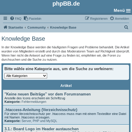
phpBB.de
Menü
FAQ
Pastebin
Registrieren
Anmelden
S
Startseite
Community
Knowledge Base
u
Knowledge Base
c
In der Knowledge Base werden die häufigsten Fragen und Probleme behandelt. Die Artikel
h
wurden von Mitgliedern erstellt und durch das Moderatoren Team auf Richtigkeit überprüft.
Wenn hier nicht die Antwort auf eine Frage zu finden ist, empfehlen wir, die Foren zu
e
durchsuchen und die Suche zu nutzen.
Bitte wähle eine Kategorie aus, um die Suche zu verfeinern:
Artikel
"Keine neuen Beiträge" vor dem Forumsnamen
Anstelle des Icons erscheint ein Schriftzug
Kategorie:
Fehlermeldungen
.htaccess-Anleitung (Verzeichnisschutz)
Für einen Verzeichnisschutz per .htaccess muss man mit einem Texteditor eine Datei
mit Namen .htaccess erzeugen.
Kategorie:
Server, PHP und MySQL
3.1.: Board Logo im Header austauschen