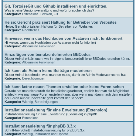
Git, TortoiseGit und Github installieren und einrichten.
Was ist eine Versionsverwaltung und wofür brauche ich das?
Kategorie:
Extensions
,
Lexikon
,
Git
Heise: Gericht präzisiert Haftung für Betreiber von Websites
Heise: Gericht präzisiert Haftung für Betreiber von Websites
Kategorie:
Rechtliches
Hinweise, wenn das Hochladen von Avataren nicht funktioniert
Hinweise, wenn das Hochladen von Avataren nicht funktioniert
Kategorie:
Allgemeine Funktionen
Hinzufügen von benutzerdefinierten BBCodes
Dieser Artikel erklärt euch, wie ihr eigene benutzerdefinierte BBCodes erstellen könnt.
Kategorie:
Allgemeine Funktionen
Ich kann als Admin keine Beiträge moderieren
Dieser Artikel beschreibt, was man tun muss, damit ein Admin Moderatorrechte hat
Kategorie:
Berechtigungen
Ich kann keine neuen Themen erstellen oder keine Foren sehen
Gerade hat man sich durch die Installation gearbeitet, endlich hat man die Möglichkeit
entdeckt wie man neue Foren erstellen kann, aber wenn man dann nach dem erstellen
der Foren auf die Indexseite geht kommt der Schock:
Kategorie:
Wichtig
,
Berechtigungen
Installationsanleitung für eine Erweiterung (Extension)
Installationsanleitung für eine Erweiterung (Extension) in phpBB
Kategorie:
Extensions
Installationsanleitung für phpBB 3.3.x
Schritt-für-Schritt Installationsanleitung für phpBB 3.3.x
Kategorie:
Wichtig
,
Installation und Update