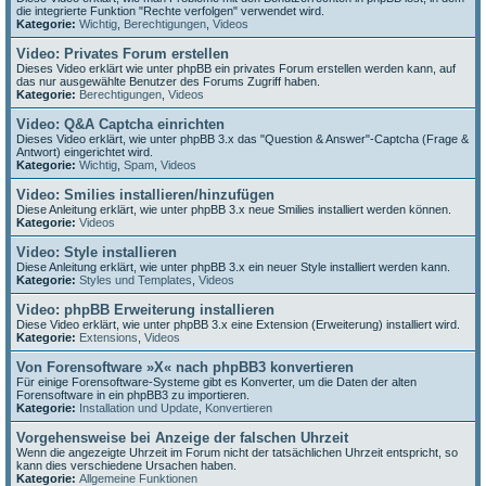
die integrierte Funktion "Rechte verfolgen" verwendet wird.
Kategorie:
Wichtig
,
Berechtigungen
,
Videos
Video: Privates Forum erstellen
Dieses Video erklärt wie unter phpBB ein privates Forum erstellen werden kann, auf
das nur ausgewählte Benutzer des Forums Zugriff haben.
Kategorie:
Berechtigungen
,
Videos
Video: Q&A Captcha einrichten
Dieses Video erklärt, wie unter phpBB 3.x das "Question & Answer"-Captcha (Frage &
Antwort) eingerichtet wird.
Kategorie:
Wichtig
,
Spam
,
Videos
Video: Smilies installieren/hinzufügen
Diese Anleitung erklärt, wie unter phpBB 3.x neue Smilies installiert werden können.
Kategorie:
Videos
Video: Style installieren
Diese Anleitung erklärt, wie unter phpBB 3.x ein neuer Style installiert werden kann.
Kategorie:
Styles und Templates
,
Videos
Video: phpBB Erweiterung installieren
Diese Video erklärt, wie unter phpBB 3.x eine Extension (Erweiterung) installiert wird.
Kategorie:
Extensions
,
Videos
Von Forensoftware »X« nach phpBB3 konvertieren
Für einige Forensoftware-Systeme gibt es Konverter, um die Daten der alten
Forensoftware in ein phpBB3 zu importieren.
Kategorie:
Installation und Update
,
Konvertieren
Vorgehensweise bei Anzeige der falschen Uhrzeit
Wenn die angezeigte Uhrzeit im Forum nicht der tatsächlichen Uhrzeit entspricht, so
kann dies verschiedene Ursachen haben.
Kategorie:
Allgemeine Funktionen