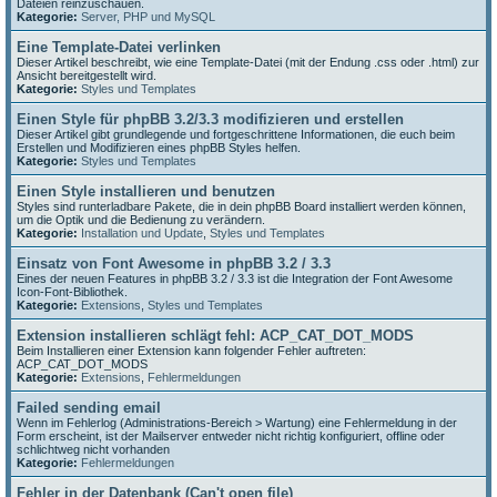
Dateien reinzuschauen.
Kategorie:
Server, PHP und MySQL
Eine Template-Datei verlinken
Dieser Artikel beschreibt, wie eine Template-Datei (mit der Endung .css oder .html) zur
Ansicht bereitgestellt wird.
Kategorie:
Styles und Templates
Einen Style für phpBB 3.2/3.3 modifizieren und erstellen
Dieser Artikel gibt grundlegende und fortgeschrittene Informationen, die euch beim
Erstellen und Modifizieren eines phpBB Styles helfen.
Kategorie:
Styles und Templates
Einen Style installieren und benutzen
Styles sind runterladbare Pakete, die in dein phpBB Board installiert werden können,
um die Optik und die Bedienung zu verändern.
Kategorie:
Installation und Update
,
Styles und Templates
Einsatz von Font Awesome in phpBB 3.2 / 3.3
Eines der neuen Features in phpBB 3.2 / 3.3 ist die Integration der Font Awesome
Icon-Font-Bibliothek.
Kategorie:
Extensions
,
Styles und Templates
Extension installieren schlägt fehl: ACP_CAT_DOT_MODS
Beim Installieren einer Extension kann folgender Fehler auftreten:
ACP_CAT_DOT_MODS
Kategorie:
Extensions
,
Fehlermeldungen
Failed sending email
Wenn im Fehlerlog (Administrations-Bereich > Wartung) eine Fehlermeldung in der
Form erscheint, ist der Mailserver entweder nicht richtig konfiguriert, offline oder
schlichtweg nicht vorhanden
Kategorie:
Fehlermeldungen
Fehler in der Datenbank (Can't open file)