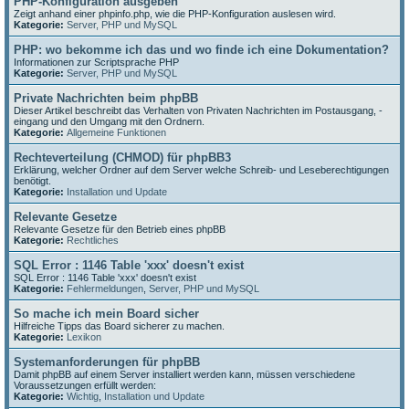
PHP-Konfiguration ausgeben
Zeigt anhand einer phpinfo.php, wie die PHP-Konfiguration auslesen wird.
Kategorie:
Server, PHP und MySQL
PHP: wo bekomme ich das und wo finde ich eine Dokumentation?
Informationen zur Scriptsprache PHP
Kategorie:
Server, PHP und MySQL
Private Nachrichten beim phpBB
Dieser Artikel beschreibt das Verhalten von Privaten Nachrichten im Postausgang, -
eingang und den Umgang mit den Ordnern.
Kategorie:
Allgemeine Funktionen
Rechteverteilung (CHMOD) für phpBB3
Erklärung, welcher Ordner auf dem Server welche Schreib- und Leseberechtigungen
benötigt.
Kategorie:
Installation und Update
Relevante Gesetze
Relevante Gesetze für den Betrieb eines phpBB
Kategorie:
Rechtliches
SQL Error : 1146 Table 'xxx' doesn't exist
SQL Error : 1146 Table 'xxx' doesn't exist
Kategorie:
Fehlermeldungen
,
Server, PHP und MySQL
So mache ich mein Board sicher
Hilfreiche Tipps das Board sicherer zu machen.
Kategorie:
Lexikon
Systemanforderungen für phpBB
Damit phpBB auf einem Server installiert werden kann, müssen verschiedene
Voraussetzungen erfüllt werden:
Kategorie:
Wichtig
,
Installation und Update