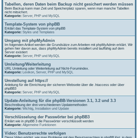
Tabellen, deren Daten beim Backup nicht gesichert werden müssen
Beim Backup kann man Zeit und Speicherplatz sparen, wenn man manche Tabellen
nicht mitsichert.
Kategorie:
Server, PHP und MySQL
Template-System von phpBB
Erklärt das Template-System von phpBB
Kategorie:
Styles und Templates
Umgang mit phpMyAdmin
Im folgenden Artikel werden die Grundsätze zum Arbeiten mit phpMyAdmin erklärt. Wir
gehen hier davon aus, dass phpMyAdmin bereits installiert und lauffähig auf dem
Server existiert
Kategorie:
Server, PHP und MySQL
Umleitung/Weiterleitung
URL Umleitung oder Weiterleitung auf Nicht-Forumindex.
Kategorie:
Lexikon
,
Server, PHP und MySQL
Umstellung auf https://
Anleitung für die Einrichtung der sicheren Webseite über die .htaccess oder über
phpBB3
Kategorie:
Server, PHP und MySQL
Update-Anleitung für die phpBB-Versionen 3.1, 3.2 und 3.3
Beschreibung der drei verschiedenen Updatemethoden
Kategorie:
Wichtig
,
Installation und Update
Verschlüsselung der Passwörter bei phpBB3
Erklärt wie in phpBB 3 die Passwörter verschlüsselt werden
Kategorie:
Allgemeine Funktionen
Video: Benutzerrechte verfolgen
Diese Video erklärt, wie man Probleme mit den Benutzerrechten in phpBB löst, in dem