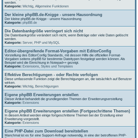
werden.
Kategorie:
Wichtig
,
Allgemeine Funktionen
Der kleine phpBB.de-Knigge - unsere Hausordnung
Der kleine phpBB.de-Knigge - unsere Hausordnung
Kategorie:
phpBB.de
Die Datenbankgröße verringert sich nicht
Die Datenbankgröße verändert sich nicht, wenn Beiträge oder viele Daten gelöscht
werden.
Kategorie:
Server, PHP und MySQL
Editor-übergreifende Format-Vorgaben mit EditorConfig
Vorstellung des EditorConfig Standards, mit dessen Hilfe die offiziellen Format-
Vorgaben seitens phpBB für bestimmte Dateitypen festgelegt werden können. Als
Beispiel wird die Einrichtung in Notepad++ gezeigt.
Kategorie:
Extensions
,
Styles und Templates
Effektive Berechtigungen - oder Rechte verfolgen
Diese umfassende Funktion zeigt die Berechtigungen an, die tatsächlich auf Benutzer
wirken.
Kategorie:
Wichtig
,
Berechtigungen
Eigene phpBB Erweiterungen erstellen
Dieser Artikel behandelt die grundlegenden Themen der Erweiterungserstellung
Kategorie:
Extensions
Eigene phpBB Erweiterungen erstellen (Fortgeschrittene Themen)
In diesem Artikel werden einige fortgeschrittene Themen bei der Erstellung einer
Erweiterung vorgestellt.
Kategorie:
Extensions
Eine PHP-Datei zum Download bereitstellen
Manchmal ist es für eine Support-Anfrage notwendig, in eine der betroffenen PHP-