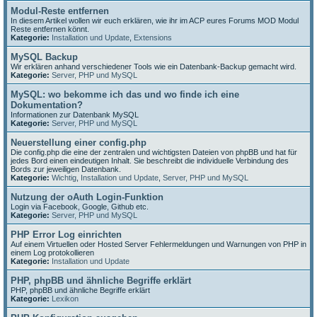
Modul-Reste entfernen
In diesem Artikel wollen wir euch erklären, wie ihr im ACP eures Forums MOD Modul
Reste entfernen könnt.
Kategorie:
Installation und Update
,
Extensions
MySQL Backup
Wir erklären anhand verschiedener Tools wie ein Datenbank-Backup gemacht wird.
Kategorie:
Server, PHP und MySQL
MySQL: wo bekomme ich das und wo finde ich eine
Dokumentation?
Informationen zur Datenbank MySQL
Kategorie:
Server, PHP und MySQL
Neuerstellung einer config.php
Die config.php die eine der zentralen und wichtigsten Dateien von phpBB und hat für
jedes Bord einen eindeutigen Inhalt. Sie beschreibt die individuelle Verbindung des
Bords zur jeweiligen Datenbank.
Kategorie:
Wichtig
,
Installation und Update
,
Server, PHP und MySQL
Nutzung der oAuth Login-Funktion
Login via Facebook, Google, Github etc.
Kategorie:
Server, PHP und MySQL
PHP Error Log einrichten
Auf einem Virtuellen oder Hosted Server Fehlermeldungen und Warnungen von PHP in
einem Log protokollieren
Kategorie:
Installation und Update
PHP, phpBB und ähnliche Begriffe erklärt
PHP, phpBB und ähnliche Begriffe erklärt
Kategorie:
Lexikon