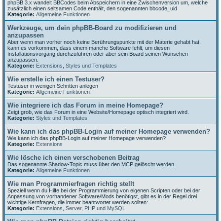
phpBB 3.x wandelt BBCodes beim Abspeichern in eine Zwischenversion um, welche
zusätzlich einen seltsamen Code enthält, den sogenannten bbcode_uid
Kategorie:
Allgemeine Funktionen
Werkzeuge, um dein phpBB-Board zu modifizieren und
anzupassen
Aber wenn man vorher noch keine Berührungspunkte mit der Materie gehabt hat,
kann es vorkommen, dass einem manche Software fehlt, um diesen
Installationsvorgang durchzuführen oder aber sein Board seinen Wünschen
anzupassen.
Kategorie:
Extensions
,
Styles und Templates
Wie erstelle ich einen Testuser?
Testuser in wenigen Schritten anlegen
Kategorie:
Allgemeine Funktionen
Wie integriere ich das Forum in meine Homepage?
Zeigt grob, wie das Forum in eine Website/Homepage optisch integriert wird.
Kategorie:
Styles und Templates
Wie kann ich das phpBB-Login auf meiner Homepage verwenden?
Wie kann ich das phpBB-Login auf meiner Homepage verwenden?
Kategorie:
Extensions
Wie lösche ich einen verschobenen Beitrag
Das sogenannte Shadow-Topic muss über den MCP gelöscht werden.
Kategorie:
Allgemeine Funktionen
Wie man Programmierfragen richtig stellt
Speziell wenn du Hilfe bei der Programmierung von eigenen Scripten oder bei der
Anpassung von vorhandener Software/Mods benötigst, gibt es in der Regel drei
wichtige Kernfragen, die immer beantwortet werden sollten:
Kategorie:
Extensions
,
Server, PHP und MySQL