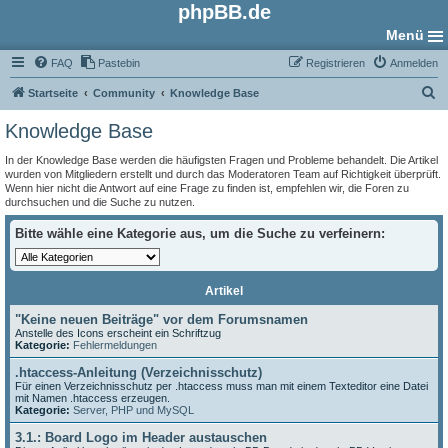
phpBB.de
Menü
FAQ
Pastebin
Registrieren
Anmelden
S
Startseite
Community
Knowledge Base
u
Knowledge Base
c
In der Knowledge Base werden die häufigsten Fragen und Probleme behandelt. Die Artikel
h
wurden von Mitgliedern erstellt und durch das Moderatoren Team auf Richtigkeit überprüft.
Wenn hier nicht die Antwort auf eine Frage zu finden ist, empfehlen wir, die Foren zu
e
durchsuchen und die Suche zu nutzen.
Bitte wähle eine Kategorie aus, um die Suche zu verfeinern:
Artikel
"Keine neuen Beiträge" vor dem Forumsnamen
Anstelle des Icons erscheint ein Schriftzug
Kategorie:
Fehlermeldungen
.htaccess-Anleitung (Verzeichnisschutz)
Für einen Verzeichnisschutz per .htaccess muss man mit einem Texteditor eine Datei
mit Namen .htaccess erzeugen.
Kategorie:
Server, PHP und MySQL
3.1.: Board Logo im Header austauschen