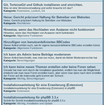
Git, TortoiseGit und Github installieren und einrichten.
Was ist eine Versionsverwaltung und wofür brauche ich das?
Kategorie:
Extensions
,
Lexikon
,
Git
Heise: Gericht präzisiert Haftung für Betreiber von Websites
Heise: Gericht präzisiert Haftung für Betreiber von Websites
Kategorie:
Rechtliches
Hinweise, wenn das Hochladen von Avataren nicht funktioniert
Hinweise, wenn das Hochladen von Avataren nicht funktioniert
Kategorie:
Allgemeine Funktionen
Hinzufügen von benutzerdefinierten BBCodes
Dieser Artikel erklärt euch, wie ihr eigene benutzerdefinierte BBCodes erstellen könnt.
Kategorie:
Allgemeine Funktionen
Ich kann als Admin keine Beiträge moderieren
Dieser Artikel beschreibt, was man tun muss, damit ein Admin Moderatorrechte hat
Kategorie:
Berechtigungen
Ich kann keine neuen Themen erstellen oder keine Foren sehen
Gerade hat man sich durch die Installation gearbeitet, endlich hat man die Möglichkeit
entdeckt wie man neue Foren erstellen kann, aber wenn man dann nach dem erstellen
der Foren auf die Indexseite geht kommt der Schock:
Kategorie:
Wichtig
,
Berechtigungen
Installationsanleitung für eine Erweiterung (Extension)
Installationsanleitung für eine Erweiterung (Extension) in phpBB
Kategorie:
Extensions
Installationsanleitung für phpBB 3.3.x
Schritt-für-Schritt Installationsanleitung für phpBB 3.3.x
Kategorie:
Wichtig
,
Installation und Update