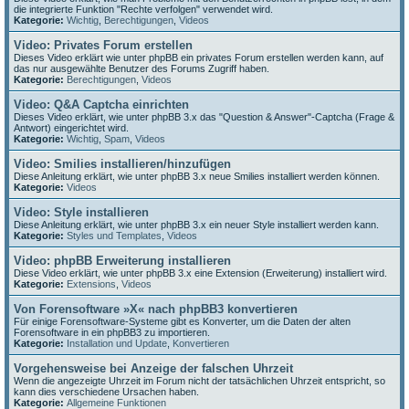
die integrierte Funktion "Rechte verfolgen" verwendet wird.
Kategorie:
Wichtig
,
Berechtigungen
,
Videos
Video: Privates Forum erstellen
Dieses Video erklärt wie unter phpBB ein privates Forum erstellen werden kann, auf
das nur ausgewählte Benutzer des Forums Zugriff haben.
Kategorie:
Berechtigungen
,
Videos
Video: Q&A Captcha einrichten
Dieses Video erklärt, wie unter phpBB 3.x das "Question & Answer"-Captcha (Frage &
Antwort) eingerichtet wird.
Kategorie:
Wichtig
,
Spam
,
Videos
Video: Smilies installieren/hinzufügen
Diese Anleitung erklärt, wie unter phpBB 3.x neue Smilies installiert werden können.
Kategorie:
Videos
Video: Style installieren
Diese Anleitung erklärt, wie unter phpBB 3.x ein neuer Style installiert werden kann.
Kategorie:
Styles und Templates
,
Videos
Video: phpBB Erweiterung installieren
Diese Video erklärt, wie unter phpBB 3.x eine Extension (Erweiterung) installiert wird.
Kategorie:
Extensions
,
Videos
Von Forensoftware »X« nach phpBB3 konvertieren
Für einige Forensoftware-Systeme gibt es Konverter, um die Daten der alten
Forensoftware in ein phpBB3 zu importieren.
Kategorie:
Installation und Update
,
Konvertieren
Vorgehensweise bei Anzeige der falschen Uhrzeit
Wenn die angezeigte Uhrzeit im Forum nicht der tatsächlichen Uhrzeit entspricht, so
kann dies verschiedene Ursachen haben.
Kategorie:
Allgemeine Funktionen