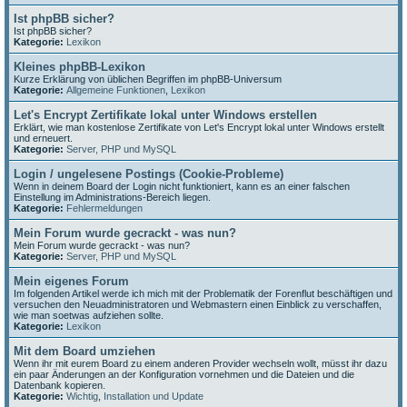
Ist phpBB sicher?
Ist phpBB sicher?
Kategorie:
Lexikon
Kleines phpBB-Lexikon
Kurze Erklärung von üblichen Begriffen im phpBB-Universum
Kategorie:
Allgemeine Funktionen
,
Lexikon
Let's Encrypt Zertifikate lokal unter Windows erstellen
Erklärt, wie man kostenlose Zertifikate von Let's Encrypt lokal unter Windows erstellt
und erneuert.
Kategorie:
Server, PHP und MySQL
Login / ungelesene Postings (Cookie-Probleme)
Wenn in deinem Board der Login nicht funktioniert, kann es an einer falschen
Einstellung im Administrations-Bereich liegen.
Kategorie:
Fehlermeldungen
Mein Forum wurde gecrackt - was nun?
Mein Forum wurde gecrackt - was nun?
Kategorie:
Server, PHP und MySQL
Mein eigenes Forum
Im folgenden Artikel werde ich mich mit der Problematik der Forenflut beschäftigen und
versuchen den Neuadministratoren und Webmastern einen Einblick zu verschaffen,
wie man soetwas aufziehen sollte.
Kategorie:
Lexikon
Mit dem Board umziehen
Wenn ihr mit eurem Board zu einem anderen Provider wechseln wollt, müsst ihr dazu
ein paar Änderungen an der Konfiguration vornehmen und die Dateien und die
Datenbank kopieren.
Kategorie:
Wichtig
,
Installation und Update