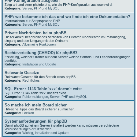
PHP-Konfiguration ausgeben
Zeigt anhand einer phpinfo.php, wie die PHP-Konfiguration auslesen wird.
Kategorie:
Server, PHP und MySQL
PHP: wo bekomme ich das und wo finde ich eine Dokumentation?
Informationen zur Scriptsprache PHP
Kategorie:
Server, PHP und MySQL
Private Nachrichten beim phpBB
Dieser Artikel beschreibt das Verhalten von Privaten Nachrichten im Postausgang, -
eingang und den Umgang mit den Ordnern.
Kategorie:
Allgemeine Funktionen
Rechteverteilung (CHMOD) für phpBB3
Erklärung, welcher Ordner auf dem Server welche Schreib- und Leseberechtigungen
benötigt.
Kategorie:
Installation und Update
Relevante Gesetze
Relevante Gesetze für den Betrieb eines phpBB
Kategorie:
Rechtliches
SQL Error : 1146 Table 'xxx' doesn't exist
SQL Error : 1146 Table 'xxx' doesn't exist
Kategorie:
Fehlermeldungen
,
Server, PHP und MySQL
So mache ich mein Board sicher
Hilfreiche Tipps das Board sicherer zu machen.
Kategorie:
Lexikon
Systemanforderungen für phpBB
Damit phpBB auf einem Server installiert werden kann, müssen verschiedene
Voraussetzungen erfüllt werden:
Kategorie:
Wichtig
,
Installation und Update