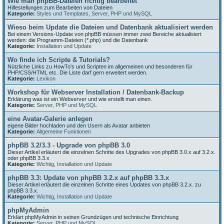
Wie man phpBB-Dateien richtig bearbeitet
Hilfestellungen zum Bearbeiten von Dateien
Kategorie:
Styles und Templates
,
Server, PHP und MySQL
Wieso beim Update die Dateien und Datenbank aktualisiert werden
Bei einem Versions-Update von phpBB müssen immer zwei Bereiche aktualisiert
werden: die Programm-Dateien (*.php) und die Datenbank
Kategorie:
Installation und Update
Wo finde ich Scripte & Tutorials?
Nützliche Links zu HowTo's und Scripten im allgemeinen und besonderen für
PHP/CSS/HTML etc. Die Liste darf gern erweitert werden.
Kategorie:
Lexikon
Workshop für Webserver Installation / Datenbank-Backup
Erklärung was ist ein Webserver und wie erstellt man einen.
Kategorie:
Server, PHP und MySQL
eine Avatar-Galerie anlegen
eigene Bilder hochladen und den Usern als Avatar anbieten
Kategorie:
Allgemeine Funktionen
phpBB 3.2/3.3 - Upgrade von phpBB 3.0
Dieser Artikel erläutert die einzelnen Schritte des Upgrades von phpBB 3.0.x auf 3.2.x.
oder phpBB 3.3.x
Kategorie:
Wichtig
,
Installation und Update
phpBB 3.3: Update von phpBB 3.2.x auf phpBB 3.3.x
Dieser Artikel erläutert die einzelnen Schritte eines Updates von phpBB 3.2.x. zu
phpBB 3.3.x.
Kategorie:
Wichtig
,
Installation und Update
phpMyAdmin
Erklärt phpMyAdmin in seinen Grundzügen und technische Einrichtung
Kategorie:
Server, PHP und MySQL