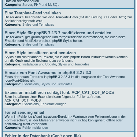
Dateien reinzuschauen.
Kategorie:
Server, PHP und MySQL
Eine Template-Datei verlinken
Dieser Artikel beschreibt, wie eine Template-Datei (mit der Endung .css oder .html) zur
Ansicht bereitgestellt wird.
Kategorie:
Styles und Templates
Einen Style für phpBB 3.2/3.3 modifizieren und erstellen
Dieser Artikel gibt grundlegende und fortgeschrittene Informationen, die euch beim
Erstellen und Modifizieren eines phpBB Styles helfen.
Kategorie:
Styles und Templates
Einen Style installieren und benutzen
Styles sind runterladbare Pakete, die in dein phpBB Board installiert werden können,
um die Optik und die Bedienung zu verändern.
Kategorie:
Installation und Update
,
Styles und Templates
Einsatz von Font Awesome in phpBB 3.2 / 3.3
Eines der neuen Features in phpBB 3.2 / 3.3 ist die Integration der Font Awesome
Icon-Font-Bibliothek.
Kategorie:
Extensions
,
Styles und Templates
Extension installieren schlägt fehl: ACP_CAT_DOT_MODS
Beim Installieren einer Extension kann folgender Fehler auftreten:
ACP_CAT_DOT_MODS
Kategorie:
Extensions
,
Fehlermeldungen
Failed sending email
Wenn im Fehlerlog (Administrations-Bereich > Wartung) eine Fehlermeldung in der
Form erscheint, ist der Mailserver entweder nicht richtig konfiguriert, offline oder
schlichtweg nicht vorhanden
Kategorie:
Fehlermeldungen
Fehler in der Datenbank (Can't open file)