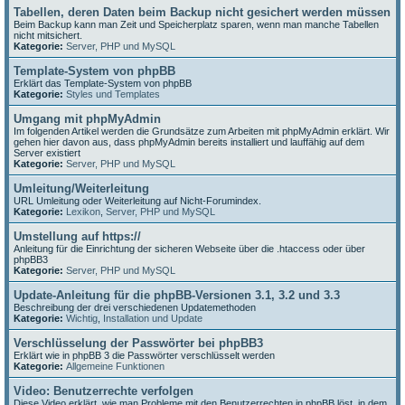
Tabellen, deren Daten beim Backup nicht gesichert werden müssen
Beim Backup kann man Zeit und Speicherplatz sparen, wenn man manche Tabellen
nicht mitsichert.
Kategorie:
Server, PHP und MySQL
Template-System von phpBB
Erklärt das Template-System von phpBB
Kategorie:
Styles und Templates
Umgang mit phpMyAdmin
Im folgenden Artikel werden die Grundsätze zum Arbeiten mit phpMyAdmin erklärt. Wir
gehen hier davon aus, dass phpMyAdmin bereits installiert und lauffähig auf dem
Server existiert
Kategorie:
Server, PHP und MySQL
Umleitung/Weiterleitung
URL Umleitung oder Weiterleitung auf Nicht-Forumindex.
Kategorie:
Lexikon
,
Server, PHP und MySQL
Umstellung auf https://
Anleitung für die Einrichtung der sicheren Webseite über die .htaccess oder über
phpBB3
Kategorie:
Server, PHP und MySQL
Update-Anleitung für die phpBB-Versionen 3.1, 3.2 und 3.3
Beschreibung der drei verschiedenen Updatemethoden
Kategorie:
Wichtig
,
Installation und Update
Verschlüsselung der Passwörter bei phpBB3
Erklärt wie in phpBB 3 die Passwörter verschlüsselt werden
Kategorie:
Allgemeine Funktionen
Video: Benutzerrechte verfolgen
Diese Video erklärt, wie man Probleme mit den Benutzerrechten in phpBB löst, in dem