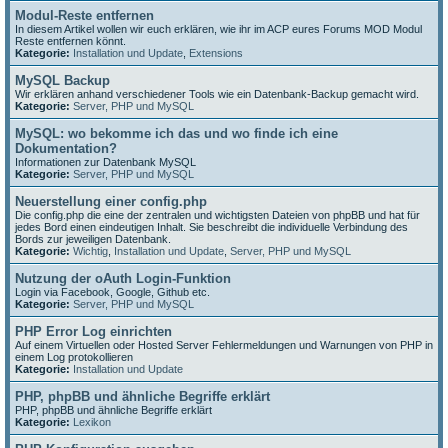
Modul-Reste entfernen
In diesem Artikel wollen wir euch erklären, wie ihr im ACP eures Forums MOD Modul
Reste entfernen könnt.
Kategorie:
Installation und Update
,
Extensions
MySQL Backup
Wir erklären anhand verschiedener Tools wie ein Datenbank-Backup gemacht wird.
Kategorie:
Server, PHP und MySQL
MySQL: wo bekomme ich das und wo finde ich eine
Dokumentation?
Informationen zur Datenbank MySQL
Kategorie:
Server, PHP und MySQL
Neuerstellung einer config.php
Die config.php die eine der zentralen und wichtigsten Dateien von phpBB und hat für
jedes Bord einen eindeutigen Inhalt. Sie beschreibt die individuelle Verbindung des
Bords zur jeweiligen Datenbank.
Kategorie:
Wichtig
,
Installation und Update
,
Server, PHP und MySQL
Nutzung der oAuth Login-Funktion
Login via Facebook, Google, Github etc.
Kategorie:
Server, PHP und MySQL
PHP Error Log einrichten
Auf einem Virtuellen oder Hosted Server Fehlermeldungen und Warnungen von PHP in
einem Log protokollieren
Kategorie:
Installation und Update
PHP, phpBB und ähnliche Begriffe erklärt
PHP, phpBB und ähnliche Begriffe erklärt
Kategorie:
Lexikon