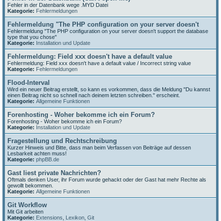
Fehler in der Datenbank wege .MYD Datei
Kategorie:
Fehlermeldungen
Fehlermeldung "The PHP configuration on your server doesn't
Fehlermeldung "The PHP configuration on your server doesn't support the database
type that you chose"
Kategorie:
Installation und Update
Fehlermeldung: Field xxx doesn't have a default value
Fehlermeldung: Field xxx doesn't have a default value / Incorrect string value
Kategorie:
Fehlermeldungen
Flood-Interval
Wird ein neuer Beitrag erstellt, so kann es vorkommen, dass die Meldung "Du kannst
einen Beitrag nicht so schnell nach deinem letzten schreiben." erscheint.
Kategorie:
Allgemeine Funktionen
Forenhosting - Woher bekomme ich ein Forum?
Forenhosting - Woher bekomme ich ein Forum?
Kategorie:
Installation und Update
Fragestellung und Rechtschreibung
Kurzer Hinweis und Bitte, dass man beim Verfassen von Beiträge auf dessen
Lesbarkeit achten muss!
Kategorie:
phpBB.de
Gast liest private Nachrichten?
Oftmals denken User, ihr Forum wurde gehackt oder der Gast hat mehr Rechte als
gewollt bekommen.
Kategorie:
Allgemeine Funktionen
Git Workflow
Mit Git arbeiten
Kategorie:
Extensions
,
Lexikon
,
Git