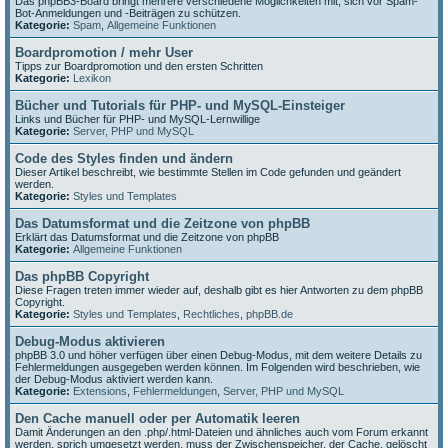
Das phpBB3-Board bringt mehrere verschiedene Möglichkeiten mit, sich vor Spam-
Bot-Anmeldungen und -Beiträgen zu schützen.
Kategorie:
Spam
,
Allgemeine Funktionen
Boardpromotion / mehr User
Tipps zur Boardpromotion und den ersten Schritten
Kategorie:
Lexikon
Bücher und Tutorials für PHP- und MySQL-Einsteiger
Links und Bücher für PHP- und MySQL-Lernwillige
Kategorie:
Server, PHP und MySQL
Code des Styles finden und ändern
Dieser Artikel beschreibt, wie bestimmte Stellen im Code gefunden und geändert
werden.
Kategorie:
Styles und Templates
Das Datumsformat und die Zeitzone von phpBB
Erklärt das Datumsformat und die Zeitzone von phpBB
Kategorie:
Allgemeine Funktionen
Das phpBB Copyright
Diese Fragen treten immer wieder auf, deshalb gibt es hier Antworten zu dem phpBB
Copyright.
Kategorie:
Styles und Templates
,
Rechtliches
,
phpBB.de
Debug-Modus aktivieren
phpBB 3.0 und höher verfügen über einen Debug-Modus, mit dem weitere Details zu
Fehlermeldungen ausgegeben werden können. Im Folgenden wird beschrieben, wie
der Debug-Modus aktiviert werden kann.
Kategorie:
Extensions
,
Fehlermeldungen
,
Server, PHP und MySQL
Den Cache manuell oder per Automatik leeren
Damit Änderungen an den .php/.html-Dateien und ähnliches auch vom Forum erkannt
werden, sprich umgesetzt werden, muss der Zwischenspeicher, der Cache, gelöscht