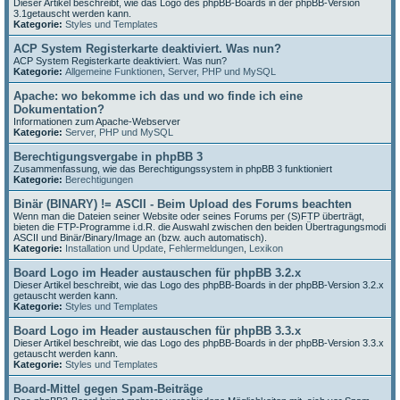
Dieser Artikel beschreibt, wie das Logo des phpBB-Boards in der phpBB-Version
3.1getauscht werden kann.
Kategorie:
Styles und Templates
ACP System Registerkarte deaktiviert. Was nun?
ACP System Registerkarte deaktiviert. Was nun?
Kategorie:
Allgemeine Funktionen
,
Server, PHP und MySQL
Apache: wo bekomme ich das und wo finde ich eine
Dokumentation?
Informationen zum Apache-Webserver
Kategorie:
Server, PHP und MySQL
Berechtigungsvergabe in phpBB 3
Zusammenfassung, wie das Berechtigungssystem in phpBB 3 funktioniert
Kategorie:
Berechtigungen
Binär (BINARY) != ASCII - Beim Upload des Forums beachten
Wenn man die Dateien seiner Website oder seines Forums per (S)FTP überträgt,
bieten die FTP-Programme i.d.R. die Auswahl zwischen den beiden Übertragungsmodi
ASCII und Binär/Binary/Image an (bzw. auch automatisch).
Kategorie:
Installation und Update
,
Fehlermeldungen
,
Lexikon
Board Logo im Header austauschen für phpBB 3.2.x
Dieser Artikel beschreibt, wie das Logo des phpBB-Boards in der phpBB-Version 3.2.x
getauscht werden kann.
Kategorie:
Styles und Templates
Board Logo im Header austauschen für phpBB 3.3.x
Dieser Artikel beschreibt, wie das Logo des phpBB-Boards in der phpBB-Version 3.3.x
getauscht werden kann.
Kategorie:
Styles und Templates
Board-Mittel gegen Spam-Beiträge