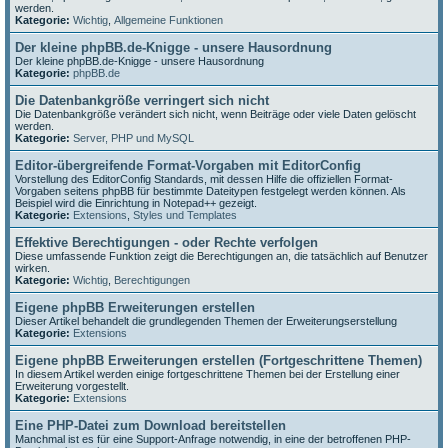
werden.
Kategorie:
Wichtig
,
Allgemeine Funktionen
Der kleine phpBB.de-Knigge - unsere Hausordnung
Der kleine phpBB.de-Knigge - unsere Hausordnung
Kategorie:
phpBB.de
Die Datenbankgröße verringert sich nicht
Die Datenbankgröße verändert sich nicht, wenn Beiträge oder viele Daten gelöscht
werden.
Kategorie:
Server, PHP und MySQL
Editor-übergreifende Format-Vorgaben mit EditorConfig
Vorstellung des EditorConfig Standards, mit dessen Hilfe die offiziellen Format-
Vorgaben seitens phpBB für bestimmte Dateitypen festgelegt werden können. Als
Beispiel wird die Einrichtung in Notepad++ gezeigt.
Kategorie:
Extensions
,
Styles und Templates
Effektive Berechtigungen - oder Rechte verfolgen
Diese umfassende Funktion zeigt die Berechtigungen an, die tatsächlich auf Benutzer
wirken.
Kategorie:
Wichtig
,
Berechtigungen
Eigene phpBB Erweiterungen erstellen
Dieser Artikel behandelt die grundlegenden Themen der Erweiterungserstellung
Kategorie:
Extensions
Eigene phpBB Erweiterungen erstellen (Fortgeschrittene Themen)
In diesem Artikel werden einige fortgeschrittene Themen bei der Erstellung einer
Erweiterung vorgestellt.
Kategorie:
Extensions
Eine PHP-Datei zum Download bereitstellen
Manchmal ist es für eine Support-Anfrage notwendig, in eine der betroffenen PHP-