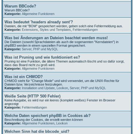
Warum BBCode?
Warum BBCode?
Kategorie:
Allgemeine Funktionen
Was bedeutet 'headers already sent'?
Dateien, die mit "BOM" gespeichert werden, geben solch eine Fehlermeldung aus.
Kategorie:
Extensions
,
Styles und Templates
,
Fehlermeldungen
Was bei Änderungen an Dateien beachtet werden muss!
Die Dateien (sowohl Sprachdateien als auch die sogenannten "Kerndateien") in
phpBB3 werden in einem speziellen Format gespeichert.
Kategorie:
Server, PHP und MySQL
Was ist Pruning und wie funktioniert es?
Pruning ist eine Funktion, die ältere Themen automatisch löscht und so dafür sorgt,
dass das Board nicht zu groß wird.
Kategorie:
Allgemeine Funktionen
Was ist ein CHMOD?
CHMOD steht für "Change Mode" und wird verwendet, um die UNIX-Rechte für
Dateien bzw. Verzeichnisse festzulegen.
Kategorie:
Installation und Update
,
Lexikon
,
Server, PHP und MySQL
Weiße Seite (HTTP 500 Fehler)
Keine Ausgabe, es wird nur ein leeres (komplett weißes) Fenster im Browser
angezeigt
Kategorie:
Fehlermeldungen
Welche Daten speichert phpBB in Cookies ab?
Beschreibung der Cookies, die erstellt werden können
Kategorie:
Allgemeine Funktionen
,
Lexikon
Welchen Sinn hat die bbcode_uid?