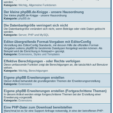
werden.
Kategorie:
Wichtig
,
Allgemeine Funktionen
Der kleine phpBB.de-Knigge - unsere Hausordnung
Der kleine phpBB.de-Knigge - unsere Hausordnung
Kategorie:
phpBB.de
Die Datenbankgröße verringert sich nicht
Die Datenbankgröße verändert sich nicht, wenn Beiträge oder viele Daten gelöscht
werden.
Kategorie:
Server, PHP und MySQL
Editor-übergreifende Format-Vorgaben mit EditorConfig
Vorstellung des EditorConfig Standards, mit dessen Hilfe die offiziellen Format-
Vorgaben seitens phpBB für bestimmte Dateitypen festgelegt werden können. Als
Beispiel wird die Einrichtung in Notepad++ gezeigt.
Kategorie:
Extensions
,
Styles und Templates
Effektive Berechtigungen - oder Rechte verfolgen
Diese umfassende Funktion zeigt die Berechtigungen an, die tatsächlich auf Benutzer
wirken.
Kategorie:
Wichtig
,
Berechtigungen
Eigene phpBB Erweiterungen erstellen
Dieser Artikel behandelt die grundlegenden Themen der Erweiterungserstellung
Kategorie:
Extensions
Eigene phpBB Erweiterungen erstellen (Fortgeschrittene Themen)
In diesem Artikel werden einige fortgeschrittene Themen bei der Erstellung einer
Erweiterung vorgestellt.
Kategorie:
Extensions
Eine PHP-Datei zum Download bereitstellen
Manchmal ist es für eine Support-Anfrage notwendig, in eine der betroffenen PHP-