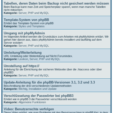
Tabellen, deren Daten beim Backup nicht gesichert werden müssen
Beim Backup kann man Zeit und Speicherplatz sparen, wenn man manche Tabellen
nicht mitsichert.
Kategorie:
Server, PHP und MySQL
Template-System von phpBB
Erklärt das Template-System von phpBB
Kategorie:
Styles und Templates
Umgang mit phpMyAdmin
Im folgenden Artikel werden die Grundsätze zum Arbeiten mit phpMyAdmin erklärt. Wir
gehen hier davon aus, dass phpMyAdmin bereits installiert und lauffähig auf dem
Server existiert
Kategorie:
Server, PHP und MySQL
Umleitung/Weiterleitung
URL Umleitung oder Weiterleitung auf Nicht-Forumindex.
Kategorie:
Lexikon
,
Server, PHP und MySQL
Umstellung auf https://
Anleitung für die Einrichtung der sicheren Webseite über die .htaccess oder über
phpBB3
Kategorie:
Server, PHP und MySQL
Update-Anleitung für die phpBB-Versionen 3.1, 3.2 und 3.3
Beschreibung der drei verschiedenen Updatemethoden
Kategorie:
Wichtig
,
Installation und Update
Verschlüsselung der Passwörter bei phpBB3
Erklärt wie in phpBB 3 die Passwörter verschlüsselt werden
Kategorie:
Allgemeine Funktionen
Video: Benutzerrechte verfolgen
Diese Video erklärt, wie man Probleme mit den Benutzerrechten in phpBB löst, in dem