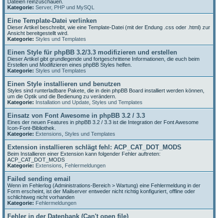
Dateien reinzuschauen.
Kategorie:
Server, PHP und MySQL
Eine Template-Datei verlinken
Dieser Artikel beschreibt, wie eine Template-Datei (mit der Endung .css oder .html) zur
Ansicht bereitgestellt wird.
Kategorie:
Styles und Templates
Einen Style für phpBB 3.2/3.3 modifizieren und erstellen
Dieser Artikel gibt grundlegende und fortgeschrittene Informationen, die euch beim
Erstellen und Modifizieren eines phpBB Styles helfen.
Kategorie:
Styles und Templates
Einen Style installieren und benutzen
Styles sind runterladbare Pakete, die in dein phpBB Board installiert werden können,
um die Optik und die Bedienung zu verändern.
Kategorie:
Installation und Update
,
Styles und Templates
Einsatz von Font Awesome in phpBB 3.2 / 3.3
Eines der neuen Features in phpBB 3.2 / 3.3 ist die Integration der Font Awesome
Icon-Font-Bibliothek.
Kategorie:
Extensions
,
Styles und Templates
Extension installieren schlägt fehl: ACP_CAT_DOT_MODS
Beim Installieren einer Extension kann folgender Fehler auftreten:
ACP_CAT_DOT_MODS
Kategorie:
Extensions
,
Fehlermeldungen
Failed sending email
Wenn im Fehlerlog (Administrations-Bereich > Wartung) eine Fehlermeldung in der
Form erscheint, ist der Mailserver entweder nicht richtig konfiguriert, offline oder
schlichtweg nicht vorhanden
Kategorie:
Fehlermeldungen
Fehler in der Datenbank (Can't open file)