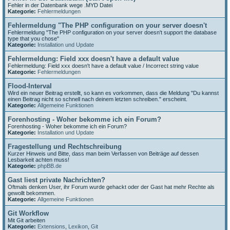
Fehler in der Datenbank wege .MYD Datei
Kategorie:
Fehlermeldungen
Fehlermeldung "The PHP configuration on your server doesn't
Fehlermeldung "The PHP configuration on your server doesn't support the database
type that you chose"
Kategorie:
Installation und Update
Fehlermeldung: Field xxx doesn't have a default value
Fehlermeldung: Field xxx doesn't have a default value / Incorrect string value
Kategorie:
Fehlermeldungen
Flood-Interval
Wird ein neuer Beitrag erstellt, so kann es vorkommen, dass die Meldung "Du kannst
einen Beitrag nicht so schnell nach deinem letzten schreiben." erscheint.
Kategorie:
Allgemeine Funktionen
Forenhosting - Woher bekomme ich ein Forum?
Forenhosting - Woher bekomme ich ein Forum?
Kategorie:
Installation und Update
Fragestellung und Rechtschreibung
Kurzer Hinweis und Bitte, dass man beim Verfassen von Beiträge auf dessen
Lesbarkeit achten muss!
Kategorie:
phpBB.de
Gast liest private Nachrichten?
Oftmals denken User, ihr Forum wurde gehackt oder der Gast hat mehr Rechte als
gewollt bekommen.
Kategorie:
Allgemeine Funktionen
Git Workflow
Mit Git arbeiten
Kategorie:
Extensions
,
Lexikon
,
Git