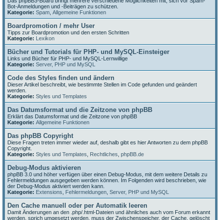
Das phpBB3-Board bringt mehrere verschiedene Möglichkeiten mit, sich vor Spam-
Bot-Anmeldungen und -Beiträgen zu schützen.
Kategorie:
Spam
,
Allgemeine Funktionen
Boardpromotion / mehr User
Tipps zur Boardpromotion und den ersten Schritten
Kategorie:
Lexikon
Bücher und Tutorials für PHP- und MySQL-Einsteiger
Links und Bücher für PHP- und MySQL-Lernwillige
Kategorie:
Server, PHP und MySQL
Code des Styles finden und ändern
Dieser Artikel beschreibt, wie bestimmte Stellen im Code gefunden und geändert
werden.
Kategorie:
Styles und Templates
Das Datumsformat und die Zeitzone von phpBB
Erklärt das Datumsformat und die Zeitzone von phpBB
Kategorie:
Allgemeine Funktionen
Das phpBB Copyright
Diese Fragen treten immer wieder auf, deshalb gibt es hier Antworten zu dem phpBB
Copyright.
Kategorie:
Styles und Templates
,
Rechtliches
,
phpBB.de
Debug-Modus aktivieren
phpBB 3.0 und höher verfügen über einen Debug-Modus, mit dem weitere Details zu
Fehlermeldungen ausgegeben werden können. Im Folgenden wird beschrieben, wie
der Debug-Modus aktiviert werden kann.
Kategorie:
Extensions
,
Fehlermeldungen
,
Server, PHP und MySQL
Den Cache manuell oder per Automatik leeren
Damit Änderungen an den .php/.html-Dateien und ähnliches auch vom Forum erkannt
werden, sprich umgesetzt werden, muss der Zwischenspeicher, der Cache, gelöscht