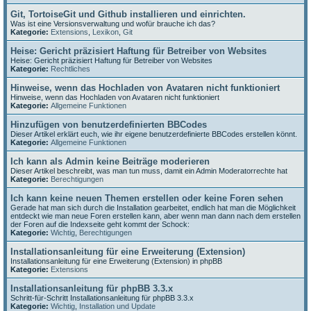
Git, TortoiseGit und Github installieren und einrichten.
Was ist eine Versionsverwaltung und wofür brauche ich das?
Kategorie:
Extensions
,
Lexikon
,
Git
Heise: Gericht präzisiert Haftung für Betreiber von Websites
Heise: Gericht präzisiert Haftung für Betreiber von Websites
Kategorie:
Rechtliches
Hinweise, wenn das Hochladen von Avataren nicht funktioniert
Hinweise, wenn das Hochladen von Avataren nicht funktioniert
Kategorie:
Allgemeine Funktionen
Hinzufügen von benutzerdefinierten BBCodes
Dieser Artikel erklärt euch, wie ihr eigene benutzerdefinierte BBCodes erstellen könnt.
Kategorie:
Allgemeine Funktionen
Ich kann als Admin keine Beiträge moderieren
Dieser Artikel beschreibt, was man tun muss, damit ein Admin Moderatorrechte hat
Kategorie:
Berechtigungen
Ich kann keine neuen Themen erstellen oder keine Foren sehen
Gerade hat man sich durch die Installation gearbeitet, endlich hat man die Möglichkeit
entdeckt wie man neue Foren erstellen kann, aber wenn man dann nach dem erstellen
der Foren auf die Indexseite geht kommt der Schock:
Kategorie:
Wichtig
,
Berechtigungen
Installationsanleitung für eine Erweiterung (Extension)
Installationsanleitung für eine Erweiterung (Extension) in phpBB
Kategorie:
Extensions
Installationsanleitung für phpBB 3.3.x
Schritt-für-Schritt Installationsanleitung für phpBB 3.3.x
Kategorie:
Wichtig
,
Installation und Update