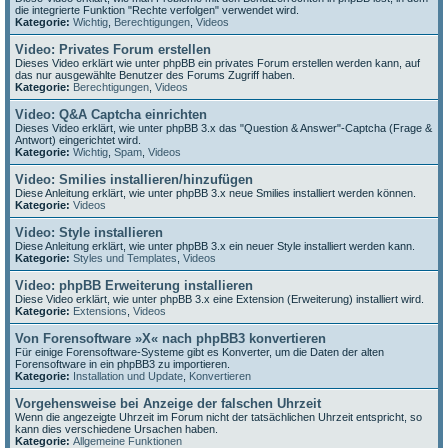
die integrierte Funktion "Rechte verfolgen" verwendet wird.
Kategorie:
Wichtig
,
Berechtigungen
,
Videos
Video: Privates Forum erstellen
Dieses Video erklärt wie unter phpBB ein privates Forum erstellen werden kann, auf
das nur ausgewählte Benutzer des Forums Zugriff haben.
Kategorie:
Berechtigungen
,
Videos
Video: Q&A Captcha einrichten
Dieses Video erklärt, wie unter phpBB 3.x das "Question & Answer"-Captcha (Frage &
Antwort) eingerichtet wird.
Kategorie:
Wichtig
,
Spam
,
Videos
Video: Smilies installieren/hinzufügen
Diese Anleitung erklärt, wie unter phpBB 3.x neue Smilies installiert werden können.
Kategorie:
Videos
Video: Style installieren
Diese Anleitung erklärt, wie unter phpBB 3.x ein neuer Style installiert werden kann.
Kategorie:
Styles und Templates
,
Videos
Video: phpBB Erweiterung installieren
Diese Video erklärt, wie unter phpBB 3.x eine Extension (Erweiterung) installiert wird.
Kategorie:
Extensions
,
Videos
Von Forensoftware »X« nach phpBB3 konvertieren
Für einige Forensoftware-Systeme gibt es Konverter, um die Daten der alten
Forensoftware in ein phpBB3 zu importieren.
Kategorie:
Installation und Update
,
Konvertieren
Vorgehensweise bei Anzeige der falschen Uhrzeit
Wenn die angezeigte Uhrzeit im Forum nicht der tatsächlichen Uhrzeit entspricht, so
kann dies verschiedene Ursachen haben.
Kategorie:
Allgemeine Funktionen