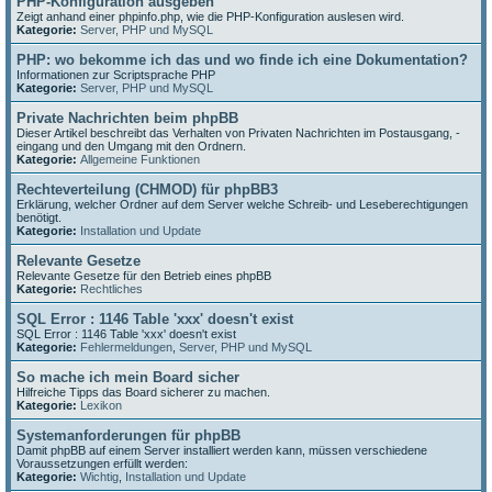
PHP-Konfiguration ausgeben
Zeigt anhand einer phpinfo.php, wie die PHP-Konfiguration auslesen wird.
Kategorie:
Server, PHP und MySQL
PHP: wo bekomme ich das und wo finde ich eine Dokumentation?
Informationen zur Scriptsprache PHP
Kategorie:
Server, PHP und MySQL
Private Nachrichten beim phpBB
Dieser Artikel beschreibt das Verhalten von Privaten Nachrichten im Postausgang, -
eingang und den Umgang mit den Ordnern.
Kategorie:
Allgemeine Funktionen
Rechteverteilung (CHMOD) für phpBB3
Erklärung, welcher Ordner auf dem Server welche Schreib- und Leseberechtigungen
benötigt.
Kategorie:
Installation und Update
Relevante Gesetze
Relevante Gesetze für den Betrieb eines phpBB
Kategorie:
Rechtliches
SQL Error : 1146 Table 'xxx' doesn't exist
SQL Error : 1146 Table 'xxx' doesn't exist
Kategorie:
Fehlermeldungen
,
Server, PHP und MySQL
So mache ich mein Board sicher
Hilfreiche Tipps das Board sicherer zu machen.
Kategorie:
Lexikon
Systemanforderungen für phpBB
Damit phpBB auf einem Server installiert werden kann, müssen verschiedene
Voraussetzungen erfüllt werden:
Kategorie:
Wichtig
,
Installation und Update