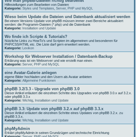
Wie man phpBB-Dateien richtig bearbeitet
Hilfestellungen zum Bearbeiten von Dateien
Kategorie:
Styles und Templates
,
Server, PHP und MySQL
Wieso beim Update die Dateien und Datenbank aktualisiert werden
Bei einem Versions-Update von phpBB müssen immer zwei Bereiche aktualisiert
werden: die Programm-Dateien (*.php) und die Datenbank
Kategorie:
Installation und Update
Wo finde ich Scripte & Tutorials?
Nützliche Links zu HowTo's und Scripten im allgemeinen und besonderen für
PHP/CSS/HTML etc. Die Liste darf gern erweitert werden.
Kategorie:
Lexikon
Workshop für Webserver Installation / Datenbank-Backup
Erklärung was ist ein Webserver und wie erstellt man einen.
Kategorie:
Server, PHP und MySQL
eine Avatar-Galerie anlegen
eigene Bilder hochladen und den Usern als Avatar anbieten
Kategorie:
Allgemeine Funktionen
phpBB 3.2/3.3 - Upgrade von phpBB 3.0
Dieser Artikel erläutert die einzelnen Schritte des Upgrades von phpBB 3.0.x auf 3.2.x.
oder phpBB 3.3.x
Kategorie:
Wichtig
,
Installation und Update
phpBB 3.3: Update von phpBB 3.2.x auf phpBB 3.3.x
Dieser Artikel erläutert die einzelnen Schritte eines Updates von phpBB 3.2.x. zu
phpBB 3.3.x.
Kategorie:
Wichtig
,
Installation und Update
phpMyAdmin
Erklärt phpMyAdmin in seinen Grundzügen und technische Einrichtung
Kategorie:
Server, PHP und MySQL