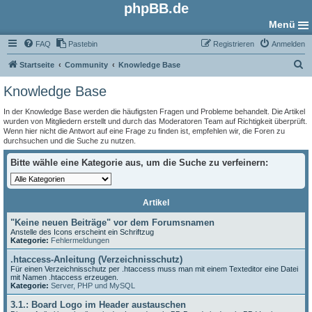
phpBB.de
Menü
FAQ
Pastebin
Registrieren
Anmelden
S
Startseite
Community
Knowledge Base
u
Knowledge Base
c
In der Knowledge Base werden die häufigsten Fragen und Probleme behandelt. Die Artikel
h
wurden von Mitgliedern erstellt und durch das Moderatoren Team auf Richtigkeit überprüft.
Wenn hier nicht die Antwort auf eine Frage zu finden ist, empfehlen wir, die Foren zu
e
durchsuchen und die Suche zu nutzen.
Bitte wähle eine Kategorie aus, um die Suche zu verfeinern:
Artikel
"Keine neuen Beiträge" vor dem Forumsnamen
Anstelle des Icons erscheint ein Schriftzug
Kategorie:
Fehlermeldungen
.htaccess-Anleitung (Verzeichnisschutz)
Für einen Verzeichnisschutz per .htaccess muss man mit einem Texteditor eine Datei
mit Namen .htaccess erzeugen.
Kategorie:
Server, PHP und MySQL
3.1.: Board Logo im Header austauschen