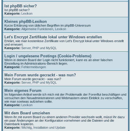
Ist phpBB sicher?
Ist phpBB sicher?
Kategorie:
Lexikon
Kleines phpBB-Lexikon
Kurze Erklärung von üblichen Begriffen im phpBB-Universum
Kategorie:
Allgemeine Funktionen
,
Lexikon
Let's Encrypt Zertifikate lokal unter Windows erstellen
Erklärt, wie man kostenlose Zertifikate von Let's Encrypt lokal unter Windows erstellt
und erneuert.
Kategorie:
Server, PHP und MySQL
Login / ungelesene Postings (Cookie-Probleme)
Wenn in deinem Board der Login nicht funktioniert, kann es an einer falschen
Einstellung im Administrations-Bereich liegen.
Kategorie:
Fehlermeldungen
Mein Forum wurde gecrackt - was nun?
Mein Forum wurde gecrackt - was nun?
Kategorie:
Server, PHP und MySQL
Mein eigenes Forum
Im folgenden Artikel werde ich mich mit der Problematik der Forenflut beschäftigen und
versuchen den Neuadministratoren und Webmastern einen Einblick zu verschaffen,
wie man soetwas aufziehen sollte.
Kategorie:
Lexikon
Mit dem Board umziehen
Wenn ihr mit eurem Board zu einem anderen Provider wechseln wollt, müsst ihr dazu
ein paar Änderungen an der Konfiguration vornehmen und die Dateien und die
Datenbank kopieren.
Kategorie:
Wichtig
,
Installation und Update