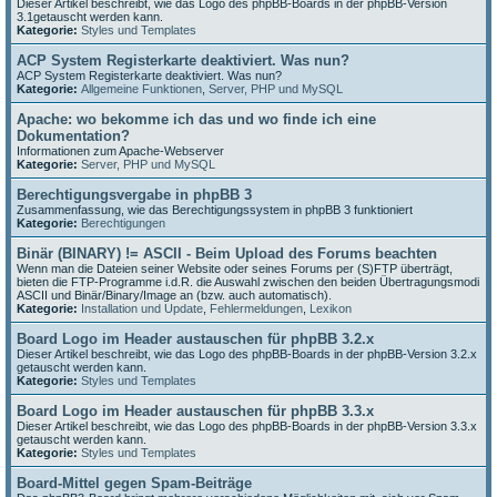
Dieser Artikel beschreibt, wie das Logo des phpBB-Boards in der phpBB-Version
3.1getauscht werden kann.
Kategorie:
Styles und Templates
ACP System Registerkarte deaktiviert. Was nun?
ACP System Registerkarte deaktiviert. Was nun?
Kategorie:
Allgemeine Funktionen
,
Server, PHP und MySQL
Apache: wo bekomme ich das und wo finde ich eine
Dokumentation?
Informationen zum Apache-Webserver
Kategorie:
Server, PHP und MySQL
Berechtigungsvergabe in phpBB 3
Zusammenfassung, wie das Berechtigungssystem in phpBB 3 funktioniert
Kategorie:
Berechtigungen
Binär (BINARY) != ASCII - Beim Upload des Forums beachten
Wenn man die Dateien seiner Website oder seines Forums per (S)FTP überträgt,
bieten die FTP-Programme i.d.R. die Auswahl zwischen den beiden Übertragungsmodi
ASCII und Binär/Binary/Image an (bzw. auch automatisch).
Kategorie:
Installation und Update
,
Fehlermeldungen
,
Lexikon
Board Logo im Header austauschen für phpBB 3.2.x
Dieser Artikel beschreibt, wie das Logo des phpBB-Boards in der phpBB-Version 3.2.x
getauscht werden kann.
Kategorie:
Styles und Templates
Board Logo im Header austauschen für phpBB 3.3.x
Dieser Artikel beschreibt, wie das Logo des phpBB-Boards in der phpBB-Version 3.3.x
getauscht werden kann.
Kategorie:
Styles und Templates
Board-Mittel gegen Spam-Beiträge