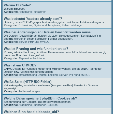
Warum BBCode?
Warum BBCode?
Kategorie:
Allgemeine Funktionen
Was bedeutet 'headers already sent'?
Dateien, die mit "BOM" gespeichert werden, geben solch eine Fehlermeldung aus.
Kategorie:
Extensions
,
Styles und Templates
,
Fehlermeldungen
Was bei Änderungen an Dateien beachtet werden muss!
Die Dateien (sowohl Sprachdateien als auch die sogenannten "Kerndateien") in
phpBB3 werden in einem speziellen Format gespeichert.
Kategorie:
Server, PHP und MySQL
Was ist Pruning und wie funktioniert es?
Pruning ist eine Funktion, die ältere Themen automatisch löscht und so dafür sorgt,
dass das Board nicht zu groß wird.
Kategorie:
Allgemeine Funktionen
Was ist ein CHMOD?
CHMOD steht für "Change Mode" und wird verwendet, um die UNIX-Rechte für
Dateien bzw. Verzeichnisse festzulegen.
Kategorie:
Installation und Update
,
Lexikon
,
Server, PHP und MySQL
Weiße Seite (HTTP 500 Fehler)
Keine Ausgabe, es wird nur ein leeres (komplett weißes) Fenster im Browser
angezeigt
Kategorie:
Fehlermeldungen
Welche Daten speichert phpBB in Cookies ab?
Beschreibung der Cookies, die erstellt werden können
Kategorie:
Allgemeine Funktionen
,
Lexikon
Welchen Sinn hat die bbcode_uid?