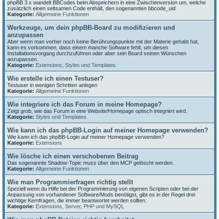
phpBB 3.x wandelt BBCodes beim Abspeichern in eine Zwischenversion um, welche
zusätzlich einen seltsamen Code enthält, den sogenannten bbcode_uid
Kategorie:
Allgemeine Funktionen
Werkzeuge, um dein phpBB-Board zu modifizieren und
anzupassen
Aber wenn man vorher noch keine Berührungspunkte mit der Materie gehabt hat,
kann es vorkommen, dass einem manche Software fehlt, um diesen
Installationsvorgang durchzuführen oder aber sein Board seinen Wünschen
anzupassen.
Kategorie:
Extensions
,
Styles und Templates
Wie erstelle ich einen Testuser?
Testuser in wenigen Schritten anlegen
Kategorie:
Allgemeine Funktionen
Wie integriere ich das Forum in meine Homepage?
Zeigt grob, wie das Forum in eine Website/Homepage optisch integriert wird.
Kategorie:
Styles und Templates
Wie kann ich das phpBB-Login auf meiner Homepage verwenden?
Wie kann ich das phpBB-Login auf meiner Homepage verwenden?
Kategorie:
Extensions
Wie lösche ich einen verschobenen Beitrag
Das sogenannte Shadow-Topic muss über den MCP gelöscht werden.
Kategorie:
Allgemeine Funktionen
Wie man Programmierfragen richtig stellt
Speziell wenn du Hilfe bei der Programmierung von eigenen Scripten oder bei der
Anpassung von vorhandener Software/Mods benötigst, gibt es in der Regel drei
wichtige Kernfragen, die immer beantwortet werden sollten:
Kategorie:
Extensions
,
Server, PHP und MySQL