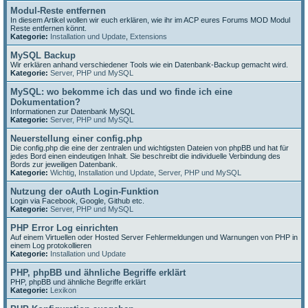
Modul-Reste entfernen
In diesem Artikel wollen wir euch erklären, wie ihr im ACP eures Forums MOD Modul
Reste entfernen könnt.
Kategorie:
Installation und Update
,
Extensions
MySQL Backup
Wir erklären anhand verschiedener Tools wie ein Datenbank-Backup gemacht wird.
Kategorie:
Server, PHP und MySQL
MySQL: wo bekomme ich das und wo finde ich eine
Dokumentation?
Informationen zur Datenbank MySQL
Kategorie:
Server, PHP und MySQL
Neuerstellung einer config.php
Die config.php die eine der zentralen und wichtigsten Dateien von phpBB und hat für
jedes Bord einen eindeutigen Inhalt. Sie beschreibt die individuelle Verbindung des
Bords zur jeweiligen Datenbank.
Kategorie:
Wichtig
,
Installation und Update
,
Server, PHP und MySQL
Nutzung der oAuth Login-Funktion
Login via Facebook, Google, Github etc.
Kategorie:
Server, PHP und MySQL
PHP Error Log einrichten
Auf einem Virtuellen oder Hosted Server Fehlermeldungen und Warnungen von PHP in
einem Log protokollieren
Kategorie:
Installation und Update
PHP, phpBB und ähnliche Begriffe erklärt
PHP, phpBB und ähnliche Begriffe erklärt
Kategorie:
Lexikon