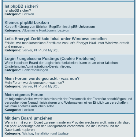
Ist phpBB sicher?
Ist phpBB sicher?
Kategorie:
Lexikon
Kleines phpBB-Lexikon
Kurze Erklärung von üblichen Begriffen im phpBB-Universum
Kategorie:
Allgemeine Funktionen
,
Lexikon
Let's Encrypt Zertifikate lokal unter Windows erstellen
Erklärt, wie man kostenlose Zertifikate von Let's Encrypt lokal unter Windows erstellt
und erneuert.
Kategorie:
Server, PHP und MySQL
Login / ungelesene Postings (Cookie-Probleme)
Wenn in deinem Board der Login nicht funktioniert, kann es an einer falschen
Einstellung im Administrations-Bereich liegen.
Kategorie:
Fehlermeldungen
Mein Forum wurde gecrackt - was nun?
Mein Forum wurde gecrackt - was nun?
Kategorie:
Server, PHP und MySQL
Mein eigenes Forum
Im folgenden Artikel werde ich mich mit der Problematik der Forenflut beschäftigen und
versuchen den Neuadministratoren und Webmastern einen Einblick zu verschaffen,
wie man soetwas aufziehen sollte.
Kategorie:
Lexikon
Mit dem Board umziehen
Wenn ihr mit eurem Board zu einem anderen Provider wechseln wollt, müsst ihr dazu
ein paar Änderungen an der Konfiguration vornehmen und die Dateien und die
Datenbank kopieren.
Kategorie:
Wichtig
,
Installation und Update