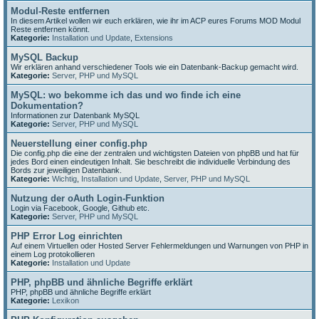
Modul-Reste entfernen
In diesem Artikel wollen wir euch erklären, wie ihr im ACP eures Forums MOD Modul
Reste entfernen könnt.
Kategorie:
Installation und Update
,
Extensions
MySQL Backup
Wir erklären anhand verschiedener Tools wie ein Datenbank-Backup gemacht wird.
Kategorie:
Server, PHP und MySQL
MySQL: wo bekomme ich das und wo finde ich eine
Dokumentation?
Informationen zur Datenbank MySQL
Kategorie:
Server, PHP und MySQL
Neuerstellung einer config.php
Die config.php die eine der zentralen und wichtigsten Dateien von phpBB und hat für
jedes Bord einen eindeutigen Inhalt. Sie beschreibt die individuelle Verbindung des
Bords zur jeweiligen Datenbank.
Kategorie:
Wichtig
,
Installation und Update
,
Server, PHP und MySQL
Nutzung der oAuth Login-Funktion
Login via Facebook, Google, Github etc.
Kategorie:
Server, PHP und MySQL
PHP Error Log einrichten
Auf einem Virtuellen oder Hosted Server Fehlermeldungen und Warnungen von PHP in
einem Log protokollieren
Kategorie:
Installation und Update
PHP, phpBB und ähnliche Begriffe erklärt
PHP, phpBB und ähnliche Begriffe erklärt
Kategorie:
Lexikon