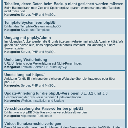
Tabellen, deren Daten beim Backup nicht gesichert werden müssen
Beim Backup kann man Zeit und Speicherplatz sparen, wenn man manche Tabellen
nicht mitsichert.
Kategorie:
Server, PHP und MySQL
Template-System von phpBB
Erklärt das Template-System von phpBB
Kategorie:
Styles und Templates
Umgang mit phpMyAdmin
Im folgenden Artikel werden die Grundsätze zum Arbeiten mit phpMyAdmin erklärt. Wir
gehen hier davon aus, dass phpMyAdmin bereits installiert und lauffähig auf dem
Server existiert
Kategorie:
Server, PHP und MySQL
Umleitung/Weiterleitung
URL Umleitung oder Weiterleitung auf Nicht-Forumindex.
Kategorie:
Lexikon
,
Server, PHP und MySQL
Umstellung auf https://
Anleitung für die Einrichtung der sicheren Webseite über die .htaccess oder über
phpBB3
Kategorie:
Server, PHP und MySQL
Update-Anleitung für die phpBB-Versionen 3.1, 3.2 und 3.3
Beschreibung der drei verschiedenen Updatemethoden
Kategorie:
Wichtig
,
Installation und Update
Verschlüsselung der Passwörter bei phpBB3
Erklärt wie in phpBB 3 die Passwörter verschlüsselt werden
Kategorie:
Allgemeine Funktionen
Video: Benutzerrechte verfolgen
Diese Video erklärt, wie man Probleme mit den Benutzerrechten in phpBB löst, in dem