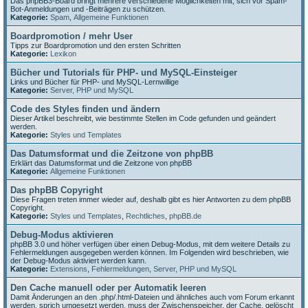
Das phpBB3-Board bringt mehrere verschiedene Möglichkeiten mit, sich vor Spam-
Bot-Anmeldungen und -Beiträgen zu schützen.
Kategorie:
Spam
,
Allgemeine Funktionen
Boardpromotion / mehr User
Tipps zur Boardpromotion und den ersten Schritten
Kategorie:
Lexikon
Bücher und Tutorials für PHP- und MySQL-Einsteiger
Links und Bücher für PHP- und MySQL-Lernwillige
Kategorie:
Server, PHP und MySQL
Code des Styles finden und ändern
Dieser Artikel beschreibt, wie bestimmte Stellen im Code gefunden und geändert
werden.
Kategorie:
Styles und Templates
Das Datumsformat und die Zeitzone von phpBB
Erklärt das Datumsformat und die Zeitzone von phpBB
Kategorie:
Allgemeine Funktionen
Das phpBB Copyright
Diese Fragen treten immer wieder auf, deshalb gibt es hier Antworten zu dem phpBB
Copyright.
Kategorie:
Styles und Templates
,
Rechtliches
,
phpBB.de
Debug-Modus aktivieren
phpBB 3.0 und höher verfügen über einen Debug-Modus, mit dem weitere Details zu
Fehlermeldungen ausgegeben werden können. Im Folgenden wird beschrieben, wie
der Debug-Modus aktiviert werden kann.
Kategorie:
Extensions
,
Fehlermeldungen
,
Server, PHP und MySQL
Den Cache manuell oder per Automatik leeren
Damit Änderungen an den .php/.html-Dateien und ähnliches auch vom Forum erkannt
werden, sprich umgesetzt werden, muss der Zwischenspeicher, der Cache, gelöscht