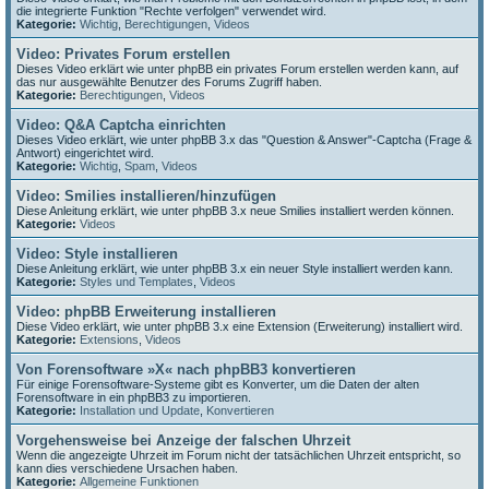
die integrierte Funktion "Rechte verfolgen" verwendet wird.
Kategorie:
Wichtig
,
Berechtigungen
,
Videos
Video: Privates Forum erstellen
Dieses Video erklärt wie unter phpBB ein privates Forum erstellen werden kann, auf
das nur ausgewählte Benutzer des Forums Zugriff haben.
Kategorie:
Berechtigungen
,
Videos
Video: Q&A Captcha einrichten
Dieses Video erklärt, wie unter phpBB 3.x das "Question & Answer"-Captcha (Frage &
Antwort) eingerichtet wird.
Kategorie:
Wichtig
,
Spam
,
Videos
Video: Smilies installieren/hinzufügen
Diese Anleitung erklärt, wie unter phpBB 3.x neue Smilies installiert werden können.
Kategorie:
Videos
Video: Style installieren
Diese Anleitung erklärt, wie unter phpBB 3.x ein neuer Style installiert werden kann.
Kategorie:
Styles und Templates
,
Videos
Video: phpBB Erweiterung installieren
Diese Video erklärt, wie unter phpBB 3.x eine Extension (Erweiterung) installiert wird.
Kategorie:
Extensions
,
Videos
Von Forensoftware »X« nach phpBB3 konvertieren
Für einige Forensoftware-Systeme gibt es Konverter, um die Daten der alten
Forensoftware in ein phpBB3 zu importieren.
Kategorie:
Installation und Update
,
Konvertieren
Vorgehensweise bei Anzeige der falschen Uhrzeit
Wenn die angezeigte Uhrzeit im Forum nicht der tatsächlichen Uhrzeit entspricht, so
kann dies verschiedene Ursachen haben.
Kategorie:
Allgemeine Funktionen