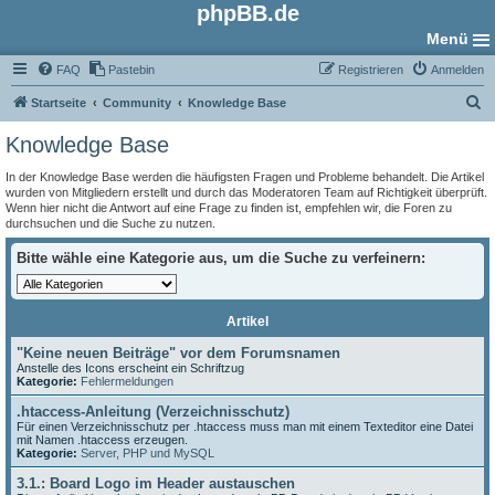
phpBB.de
Menü
FAQ
Pastebin
Registrieren
Anmelden
S
Startseite
Community
Knowledge Base
u
Knowledge Base
c
In der Knowledge Base werden die häufigsten Fragen und Probleme behandelt. Die Artikel
h
wurden von Mitgliedern erstellt und durch das Moderatoren Team auf Richtigkeit überprüft.
Wenn hier nicht die Antwort auf eine Frage zu finden ist, empfehlen wir, die Foren zu
e
durchsuchen und die Suche zu nutzen.
Bitte wähle eine Kategorie aus, um die Suche zu verfeinern:
Artikel
"Keine neuen Beiträge" vor dem Forumsnamen
Anstelle des Icons erscheint ein Schriftzug
Kategorie:
Fehlermeldungen
.htaccess-Anleitung (Verzeichnisschutz)
Für einen Verzeichnisschutz per .htaccess muss man mit einem Texteditor eine Datei
mit Namen .htaccess erzeugen.
Kategorie:
Server, PHP und MySQL
3.1.: Board Logo im Header austauschen