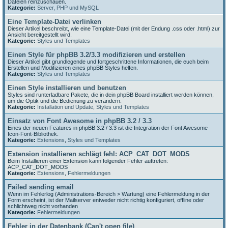
Dateien reinzuschauen.
Kategorie:
Server, PHP und MySQL
Eine Template-Datei verlinken
Dieser Artikel beschreibt, wie eine Template-Datei (mit der Endung .css oder .html) zur
Ansicht bereitgestellt wird.
Kategorie:
Styles und Templates
Einen Style für phpBB 3.2/3.3 modifizieren und erstellen
Dieser Artikel gibt grundlegende und fortgeschrittene Informationen, die euch beim
Erstellen und Modifizieren eines phpBB Styles helfen.
Kategorie:
Styles und Templates
Einen Style installieren und benutzen
Styles sind runterladbare Pakete, die in dein phpBB Board installiert werden können,
um die Optik und die Bedienung zu verändern.
Kategorie:
Installation und Update
,
Styles und Templates
Einsatz von Font Awesome in phpBB 3.2 / 3.3
Eines der neuen Features in phpBB 3.2 / 3.3 ist die Integration der Font Awesome
Icon-Font-Bibliothek.
Kategorie:
Extensions
,
Styles und Templates
Extension installieren schlägt fehl: ACP_CAT_DOT_MODS
Beim Installieren einer Extension kann folgender Fehler auftreten:
ACP_CAT_DOT_MODS
Kategorie:
Extensions
,
Fehlermeldungen
Failed sending email
Wenn im Fehlerlog (Administrations-Bereich > Wartung) eine Fehlermeldung in der
Form erscheint, ist der Mailserver entweder nicht richtig konfiguriert, offline oder
schlichtweg nicht vorhanden
Kategorie:
Fehlermeldungen
Fehler in der Datenbank (Can't open file)