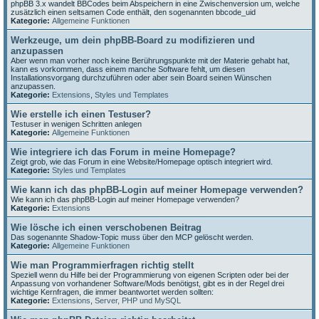
phpBB 3.x wandelt BBCodes beim Abspeichern in eine Zwischenversion um, welche
zusätzlich einen seltsamen Code enthält, den sogenannten bbcode_uid
Kategorie:
Allgemeine Funktionen
Werkzeuge, um dein phpBB-Board zu modifizieren und
anzupassen
Aber wenn man vorher noch keine Berührungspunkte mit der Materie gehabt hat,
kann es vorkommen, dass einem manche Software fehlt, um diesen
Installationsvorgang durchzuführen oder aber sein Board seinen Wünschen
anzupassen.
Kategorie:
Extensions
,
Styles und Templates
Wie erstelle ich einen Testuser?
Testuser in wenigen Schritten anlegen
Kategorie:
Allgemeine Funktionen
Wie integriere ich das Forum in meine Homepage?
Zeigt grob, wie das Forum in eine Website/Homepage optisch integriert wird.
Kategorie:
Styles und Templates
Wie kann ich das phpBB-Login auf meiner Homepage verwenden?
Wie kann ich das phpBB-Login auf meiner Homepage verwenden?
Kategorie:
Extensions
Wie lösche ich einen verschobenen Beitrag
Das sogenannte Shadow-Topic muss über den MCP gelöscht werden.
Kategorie:
Allgemeine Funktionen
Wie man Programmierfragen richtig stellt
Speziell wenn du Hilfe bei der Programmierung von eigenen Scripten oder bei der
Anpassung von vorhandener Software/Mods benötigst, gibt es in der Regel drei
wichtige Kernfragen, die immer beantwortet werden sollten:
Kategorie:
Extensions
,
Server, PHP und MySQL