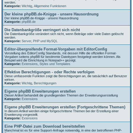
werden.
Kategorie:
Wichtig
,
Allgemeine Funktionen
Der kleine phpBB.de-Knigge - unsere Hausordnung
Der kleine phpBB.de-Knigge - unsere Hausordnung
Kategorie:
phpBB.de
Die Datenbankgröße verringert sich nicht
Die Datenbankgröße verändert sich nicht, wenn Beiträge oder viele Daten gelöscht
werden.
Kategorie:
Server, PHP und MySQL
Editor-übergreifende Format-Vorgaben mit EditorConfig
Vorstellung des EditorConfig Standards, mit dessen Hilfe die offiziellen Format-
Vorgaben seitens phpBB für bestimmte Dateitypen festgelegt werden können. Als
Beispiel wird die Einrichtung in Notepad++ gezeigt.
Kategorie:
Extensions
,
Styles und Templates
Effektive Berechtigungen - oder Rechte verfolgen
Diese umfassende Funktion zeigt die Berechtigungen an, die tatsächlich auf Benutzer
wirken.
Kategorie:
Wichtig
,
Berechtigungen
Eigene phpBB Erweiterungen erstellen
Dieser Artikel behandelt die grundlegenden Themen der Erweiterungserstellung
Kategorie:
Extensions
Eigene phpBB Erweiterungen erstellen (Fortgeschrittene Themen)
In diesem Artikel werden einige fortgeschrittene Themen bei der Erstellung einer
Erweiterung vorgestellt.
Kategorie:
Extensions
Eine PHP-Datei zum Download bereitstellen
Manchmal ist es für eine Support-Anfrage notwendig, in eine der betroffenen PHP-