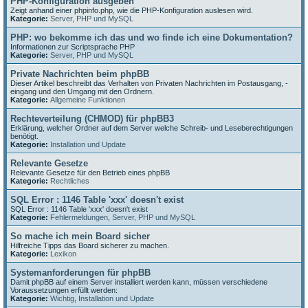
PHP-Konfiguration ausgeben
Zeigt anhand einer phpinfo.php, wie die PHP-Konfiguration auslesen wird.
Kategorie:
Server, PHP und MySQL
PHP: wo bekomme ich das und wo finde ich eine Dokumentation?
Informationen zur Scriptsprache PHP
Kategorie:
Server, PHP und MySQL
Private Nachrichten beim phpBB
Dieser Artikel beschreibt das Verhalten von Privaten Nachrichten im Postausgang, -
eingang und den Umgang mit den Ordnern.
Kategorie:
Allgemeine Funktionen
Rechteverteilung (CHMOD) für phpBB3
Erklärung, welcher Ordner auf dem Server welche Schreib- und Leseberechtigungen
benötigt.
Kategorie:
Installation und Update
Relevante Gesetze
Relevante Gesetze für den Betrieb eines phpBB
Kategorie:
Rechtliches
SQL Error : 1146 Table 'xxx' doesn't exist
SQL Error : 1146 Table 'xxx' doesn't exist
Kategorie:
Fehlermeldungen
,
Server, PHP und MySQL
So mache ich mein Board sicher
Hilfreiche Tipps das Board sicherer zu machen.
Kategorie:
Lexikon
Systemanforderungen für phpBB
Damit phpBB auf einem Server installiert werden kann, müssen verschiedene
Voraussetzungen erfüllt werden:
Kategorie:
Wichtig
,
Installation und Update