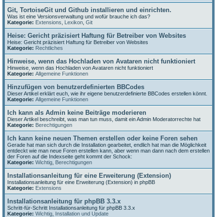
Git, TortoiseGit und Github installieren und einrichten.
Was ist eine Versionsverwaltung und wofür brauche ich das?
Kategorie:
Extensions
,
Lexikon
,
Git
Heise: Gericht präzisiert Haftung für Betreiber von Websites
Heise: Gericht präzisiert Haftung für Betreiber von Websites
Kategorie:
Rechtliches
Hinweise, wenn das Hochladen von Avataren nicht funktioniert
Hinweise, wenn das Hochladen von Avataren nicht funktioniert
Kategorie:
Allgemeine Funktionen
Hinzufügen von benutzerdefinierten BBCodes
Dieser Artikel erklärt euch, wie ihr eigene benutzerdefinierte BBCodes erstellen könnt.
Kategorie:
Allgemeine Funktionen
Ich kann als Admin keine Beiträge moderieren
Dieser Artikel beschreibt, was man tun muss, damit ein Admin Moderatorrechte hat
Kategorie:
Berechtigungen
Ich kann keine neuen Themen erstellen oder keine Foren sehen
Gerade hat man sich durch die Installation gearbeitet, endlich hat man die Möglichkeit
entdeckt wie man neue Foren erstellen kann, aber wenn man dann nach dem erstellen
der Foren auf die Indexseite geht kommt der Schock:
Kategorie:
Wichtig
,
Berechtigungen
Installationsanleitung für eine Erweiterung (Extension)
Installationsanleitung für eine Erweiterung (Extension) in phpBB
Kategorie:
Extensions
Installationsanleitung für phpBB 3.3.x
Schritt-für-Schritt Installationsanleitung für phpBB 3.3.x
Kategorie:
Wichtig
,
Installation und Update