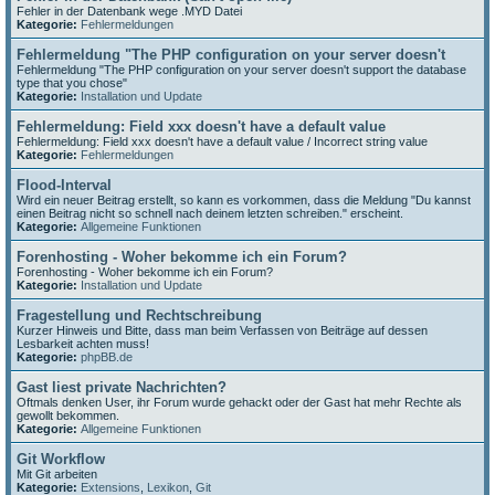
Fehler in der Datenbank wege .MYD Datei
Kategorie:
Fehlermeldungen
Fehlermeldung "The PHP configuration on your server doesn't
Fehlermeldung "The PHP configuration on your server doesn't support the database
type that you chose"
Kategorie:
Installation und Update
Fehlermeldung: Field xxx doesn't have a default value
Fehlermeldung: Field xxx doesn't have a default value / Incorrect string value
Kategorie:
Fehlermeldungen
Flood-Interval
Wird ein neuer Beitrag erstellt, so kann es vorkommen, dass die Meldung "Du kannst
einen Beitrag nicht so schnell nach deinem letzten schreiben." erscheint.
Kategorie:
Allgemeine Funktionen
Forenhosting - Woher bekomme ich ein Forum?
Forenhosting - Woher bekomme ich ein Forum?
Kategorie:
Installation und Update
Fragestellung und Rechtschreibung
Kurzer Hinweis und Bitte, dass man beim Verfassen von Beiträge auf dessen
Lesbarkeit achten muss!
Kategorie:
phpBB.de
Gast liest private Nachrichten?
Oftmals denken User, ihr Forum wurde gehackt oder der Gast hat mehr Rechte als
gewollt bekommen.
Kategorie:
Allgemeine Funktionen
Git Workflow
Mit Git arbeiten
Kategorie:
Extensions
,
Lexikon
,
Git