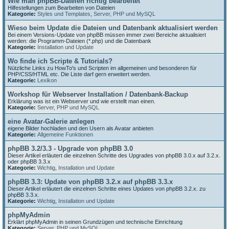
Wie man phpBB-Dateien richtig bearbeitet
Hilfestellungen zum Bearbeiten von Dateien
Kategorie:
Styles und Templates
,
Server, PHP und MySQL
Wieso beim Update die Dateien und Datenbank aktualisiert werden
Bei einem Versions-Update von phpBB müssen immer zwei Bereiche aktualisiert
werden: die Programm-Dateien (*.php) und die Datenbank
Kategorie:
Installation und Update
Wo finde ich Scripte & Tutorials?
Nützliche Links zu HowTo's und Scripten im allgemeinen und besonderen für
PHP/CSS/HTML etc. Die Liste darf gern erweitert werden.
Kategorie:
Lexikon
Workshop für Webserver Installation / Datenbank-Backup
Erklärung was ist ein Webserver und wie erstellt man einen.
Kategorie:
Server, PHP und MySQL
eine Avatar-Galerie anlegen
eigene Bilder hochladen und den Usern als Avatar anbieten
Kategorie:
Allgemeine Funktionen
phpBB 3.2/3.3 - Upgrade von phpBB 3.0
Dieser Artikel erläutert die einzelnen Schritte des Upgrades von phpBB 3.0.x auf 3.2.x.
oder phpBB 3.3.x
Kategorie:
Wichtig
,
Installation und Update
phpBB 3.3: Update von phpBB 3.2.x auf phpBB 3.3.x
Dieser Artikel erläutert die einzelnen Schritte eines Updates von phpBB 3.2.x. zu
phpBB 3.3.x.
Kategorie:
Wichtig
,
Installation und Update
phpMyAdmin
Erklärt phpMyAdmin in seinen Grundzügen und technische Einrichtung
Kategorie:
Server, PHP und MySQL