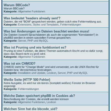
Warum BBCode?
Warum BBCode?
Kategorie:
Allgemeine Funktionen
Was bedeutet 'headers already sent'?
Dateien, die mit "BOM" gespeichert werden, geben solch eine Fehlermeldung aus.
Kategorie:
Extensions
,
Styles und Templates
,
Fehlermeldungen
Was bei Änderungen an Dateien beachtet werden muss!
Die Dateien (sowohl Sprachdateien als auch die sogenannten "Kerndateien") in
phpBB3 werden in einem speziellen Format gespeichert.
Kategorie:
Server, PHP und MySQL
Was ist Pruning und wie funktioniert es?
Pruning ist eine Funktion, die ältere Themen automatisch löscht und so dafür sorgt,
dass das Board nicht zu groß wird.
Kategorie:
Allgemeine Funktionen
Was ist ein CHMOD?
CHMOD steht für "Change Mode" und wird verwendet, um die UNIX-Rechte für
Dateien bzw. Verzeichnisse festzulegen.
Kategorie:
Installation und Update
,
Lexikon
,
Server, PHP und MySQL
Weiße Seite (HTTP 500 Fehler)
Keine Ausgabe, es wird nur ein leeres (komplett weißes) Fenster im Browser
angezeigt
Kategorie:
Fehlermeldungen
Welche Daten speichert phpBB in Cookies ab?
Beschreibung der Cookies, die erstellt werden können
Kategorie:
Allgemeine Funktionen
,
Lexikon
Welchen Sinn hat die bbcode_uid?