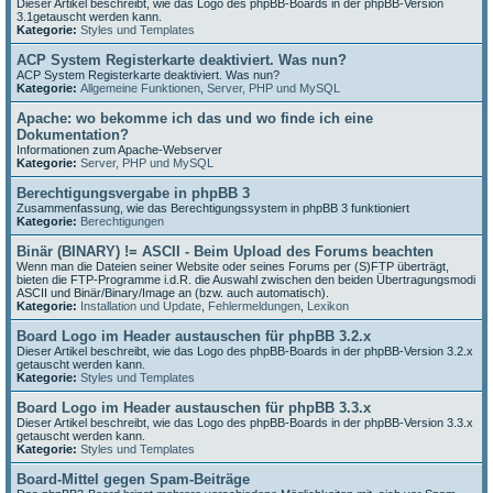
Dieser Artikel beschreibt, wie das Logo des phpBB-Boards in der phpBB-Version
3.1getauscht werden kann.
Kategorie:
Styles und Templates
ACP System Registerkarte deaktiviert. Was nun?
ACP System Registerkarte deaktiviert. Was nun?
Kategorie:
Allgemeine Funktionen
,
Server, PHP und MySQL
Apache: wo bekomme ich das und wo finde ich eine
Dokumentation?
Informationen zum Apache-Webserver
Kategorie:
Server, PHP und MySQL
Berechtigungsvergabe in phpBB 3
Zusammenfassung, wie das Berechtigungssystem in phpBB 3 funktioniert
Kategorie:
Berechtigungen
Binär (BINARY) != ASCII - Beim Upload des Forums beachten
Wenn man die Dateien seiner Website oder seines Forums per (S)FTP überträgt,
bieten die FTP-Programme i.d.R. die Auswahl zwischen den beiden Übertragungsmodi
ASCII und Binär/Binary/Image an (bzw. auch automatisch).
Kategorie:
Installation und Update
,
Fehlermeldungen
,
Lexikon
Board Logo im Header austauschen für phpBB 3.2.x
Dieser Artikel beschreibt, wie das Logo des phpBB-Boards in der phpBB-Version 3.2.x
getauscht werden kann.
Kategorie:
Styles und Templates
Board Logo im Header austauschen für phpBB 3.3.x
Dieser Artikel beschreibt, wie das Logo des phpBB-Boards in der phpBB-Version 3.3.x
getauscht werden kann.
Kategorie:
Styles und Templates
Board-Mittel gegen Spam-Beiträge