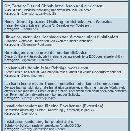
Git, TortoiseGit und Github installieren und einrichten.
Was ist eine Versionsverwaltung und wofür brauche ich das?
Kategorie:
Extensions
,
Lexikon
,
Git
Heise: Gericht präzisiert Haftung für Betreiber von Websites
Heise: Gericht präzisiert Haftung für Betreiber von Websites
Kategorie:
Rechtliches
Hinweise, wenn das Hochladen von Avataren nicht funktioniert
Hinweise, wenn das Hochladen von Avataren nicht funktioniert
Kategorie:
Allgemeine Funktionen
Hinzufügen von benutzerdefinierten BBCodes
Dieser Artikel erklärt euch, wie ihr eigene benutzerdefinierte BBCodes erstellen könnt.
Kategorie:
Allgemeine Funktionen
Ich kann als Admin keine Beiträge moderieren
Dieser Artikel beschreibt, was man tun muss, damit ein Admin Moderatorrechte hat
Kategorie:
Berechtigungen
Ich kann keine neuen Themen erstellen oder keine Foren sehen
Gerade hat man sich durch die Installation gearbeitet, endlich hat man die Möglichkeit
entdeckt wie man neue Foren erstellen kann, aber wenn man dann nach dem erstellen
der Foren auf die Indexseite geht kommt der Schock:
Kategorie:
Wichtig
,
Berechtigungen
Installationsanleitung für eine Erweiterung (Extension)
Installationsanleitung für eine Erweiterung (Extension) in phpBB
Kategorie:
Extensions
Installationsanleitung für phpBB 3.3.x
Schritt-für-Schritt Installationsanleitung für phpBB 3.3.x
Kategorie:
Wichtig
,
Installation und Update