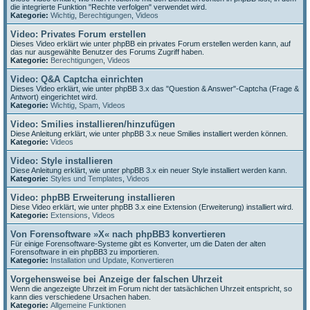
die integrierte Funktion "Rechte verfolgen" verwendet wird.
Kategorie:
Wichtig
,
Berechtigungen
,
Videos
Video: Privates Forum erstellen
Dieses Video erklärt wie unter phpBB ein privates Forum erstellen werden kann, auf
das nur ausgewählte Benutzer des Forums Zugriff haben.
Kategorie:
Berechtigungen
,
Videos
Video: Q&A Captcha einrichten
Dieses Video erklärt, wie unter phpBB 3.x das "Question & Answer"-Captcha (Frage &
Antwort) eingerichtet wird.
Kategorie:
Wichtig
,
Spam
,
Videos
Video: Smilies installieren/hinzufügen
Diese Anleitung erklärt, wie unter phpBB 3.x neue Smilies installiert werden können.
Kategorie:
Videos
Video: Style installieren
Diese Anleitung erklärt, wie unter phpBB 3.x ein neuer Style installiert werden kann.
Kategorie:
Styles und Templates
,
Videos
Video: phpBB Erweiterung installieren
Diese Video erklärt, wie unter phpBB 3.x eine Extension (Erweiterung) installiert wird.
Kategorie:
Extensions
,
Videos
Von Forensoftware »X« nach phpBB3 konvertieren
Für einige Forensoftware-Systeme gibt es Konverter, um die Daten der alten
Forensoftware in ein phpBB3 zu importieren.
Kategorie:
Installation und Update
,
Konvertieren
Vorgehensweise bei Anzeige der falschen Uhrzeit
Wenn die angezeigte Uhrzeit im Forum nicht der tatsächlichen Uhrzeit entspricht, so
kann dies verschiedene Ursachen haben.
Kategorie:
Allgemeine Funktionen