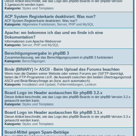
Dieser Artikel beschreibt, wie das Logo des phpBB-Boards in der phpBB-Version
3.1getauscht werden kann.
Kategorie:
Styles und Templates
ACP System Registerkarte deaktiviert. Was nun?
ACP System Registerkarte deaktiviert. Was nun?
Kategorie:
Allgemeine Funktionen
,
Server, PHP und MySQL
Apache: wo bekomme ich das und wo finde ich eine
Dokumentation?
Informationen zum Apache-Webserver
Kategorie:
Server, PHP und MySQL
Berechtigungsvergabe in phpBB 3
Zusammenfassung, wie das Berechtigungssystem in phpBB 3 funktioniert
Kategorie:
Berechtigungen
Binär (BINARY) != ASCII - Beim Upload des Forums beachten
Wenn man die Dateien seiner Website oder seines Forums per (S)FTP überträgt,
bieten die FTP-Programme i.d.R. die Auswahl zwischen den beiden Übertragungsmodi
ASCII und Binär/Binary/Image an (bzw. auch automatisch).
Kategorie:
Installation und Update
,
Fehlermeldungen
,
Lexikon
Board Logo im Header austauschen für phpBB 3.2.x
Dieser Artikel beschreibt, wie das Logo des phpBB-Boards in der phpBB-Version 3.2.x
getauscht werden kann.
Kategorie:
Styles und Templates
Board Logo im Header austauschen für phpBB 3.3.x
Dieser Artikel beschreibt, wie das Logo des phpBB-Boards in der phpBB-Version 3.3.x
getauscht werden kann.
Kategorie:
Styles und Templates
Board-Mittel gegen Spam-Beiträge