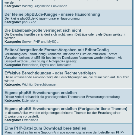
werden.
Kategorie:
Wichtig
,
Allgemeine Funktionen
Der kleine phpBB.de-Knigge - unsere Hausordnung
Der kleine phpBB.de-Knigge - unsere Hausordnung
Kategorie:
phpBB.de
Die Datenbankgröße verringert sich nicht
Die Datenbankgröße verändert sich nicht, wenn Beiträge oder viele Daten gelöscht
werden.
Kategorie:
Server, PHP und MySQL
Editor-übergreifende Format-Vorgaben mit EditorConfig
Vorstellung des EditorConfig Standards, mit dessen Hilfe die offiziellen Format-
Vorgaben seitens phpBB für bestimmte Dateitypen festgelegt werden können. Als
Beispiel wird die Einrichtung in Notepad++ gezeigt.
Kategorie:
Extensions
,
Styles und Templates
Effektive Berechtigungen - oder Rechte verfolgen
Diese umfassende Funktion zeigt die Berechtigungen an, die tatsächlich auf Benutzer
wirken.
Kategorie:
Wichtig
,
Berechtigungen
Eigene phpBB Erweiterungen erstellen
Dieser Artikel behandelt die grundlegenden Themen der Erweiterungserstellung
Kategorie:
Extensions
Eigene phpBB Erweiterungen erstellen (Fortgeschrittene Themen)
In diesem Artikel werden einige fortgeschrittene Themen bei der Erstellung einer
Erweiterung vorgestellt.
Kategorie:
Extensions
Eine PHP-Datei zum Download bereitstellen
Manchmal ist es für eine Support-Anfrage notwendig, in eine der betroffenen PHP-