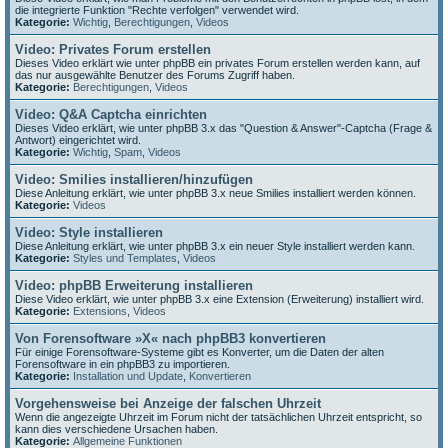
die integrierte Funktion "Rechte verfolgen" verwendet wird.
Kategorie:
Wichtig
,
Berechtigungen
,
Videos
Video: Privates Forum erstellen
Dieses Video erklärt wie unter phpBB ein privates Forum erstellen werden kann, auf
das nur ausgewählte Benutzer des Forums Zugriff haben.
Kategorie:
Berechtigungen
,
Videos
Video: Q&A Captcha einrichten
Dieses Video erklärt, wie unter phpBB 3.x das "Question & Answer"-Captcha (Frage &
Antwort) eingerichtet wird.
Kategorie:
Wichtig
,
Spam
,
Videos
Video: Smilies installieren/hinzufügen
Diese Anleitung erklärt, wie unter phpBB 3.x neue Smilies installiert werden können.
Kategorie:
Videos
Video: Style installieren
Diese Anleitung erklärt, wie unter phpBB 3.x ein neuer Style installiert werden kann.
Kategorie:
Styles und Templates
,
Videos
Video: phpBB Erweiterung installieren
Diese Video erklärt, wie unter phpBB 3.x eine Extension (Erweiterung) installiert wird.
Kategorie:
Extensions
,
Videos
Von Forensoftware »X« nach phpBB3 konvertieren
Für einige Forensoftware-Systeme gibt es Konverter, um die Daten der alten
Forensoftware in ein phpBB3 zu importieren.
Kategorie:
Installation und Update
,
Konvertieren
Vorgehensweise bei Anzeige der falschen Uhrzeit
Wenn die angezeigte Uhrzeit im Forum nicht der tatsächlichen Uhrzeit entspricht, so
kann dies verschiedene Ursachen haben.
Kategorie:
Allgemeine Funktionen