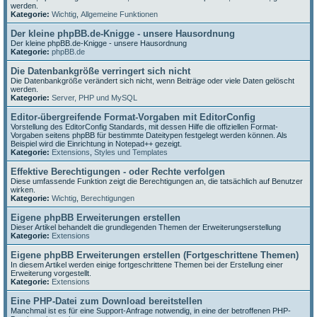
werden.
Kategorie:
Wichtig
,
Allgemeine Funktionen
Der kleine phpBB.de-Knigge - unsere Hausordnung
Der kleine phpBB.de-Knigge - unsere Hausordnung
Kategorie:
phpBB.de
Die Datenbankgröße verringert sich nicht
Die Datenbankgröße verändert sich nicht, wenn Beiträge oder viele Daten gelöscht
werden.
Kategorie:
Server, PHP und MySQL
Editor-übergreifende Format-Vorgaben mit EditorConfig
Vorstellung des EditorConfig Standards, mit dessen Hilfe die offiziellen Format-
Vorgaben seitens phpBB für bestimmte Dateitypen festgelegt werden können. Als
Beispiel wird die Einrichtung in Notepad++ gezeigt.
Kategorie:
Extensions
,
Styles und Templates
Effektive Berechtigungen - oder Rechte verfolgen
Diese umfassende Funktion zeigt die Berechtigungen an, die tatsächlich auf Benutzer
wirken.
Kategorie:
Wichtig
,
Berechtigungen
Eigene phpBB Erweiterungen erstellen
Dieser Artikel behandelt die grundlegenden Themen der Erweiterungserstellung
Kategorie:
Extensions
Eigene phpBB Erweiterungen erstellen (Fortgeschrittene Themen)
In diesem Artikel werden einige fortgeschrittene Themen bei der Erstellung einer
Erweiterung vorgestellt.
Kategorie:
Extensions
Eine PHP-Datei zum Download bereitstellen
Manchmal ist es für eine Support-Anfrage notwendig, in eine der betroffenen PHP-