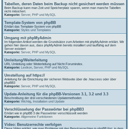
Tabellen, deren Daten beim Backup nicht gesichert werden müssen
Beim Backup kann man Zeit und Speicherplatz sparen, wenn man manche Tabellen
nicht mitsichert.
Kategorie:
Server, PHP und MySQL
Template-System von phpBB
Erklärt das Template-System von phpBB
Kategorie:
Styles und Templates
Umgang mit phpMyAdmin
Im folgenden Artikel werden die Grundsätze zum Arbeiten mit phpMyAdmin erklärt. Wir
gehen hier davon aus, dass phpMyAdmin bereits installiert und lauffähig auf dem
Server existiert
Kategorie:
Server, PHP und MySQL
Umleitung/Weiterleitung
URL Umleitung oder Weiterleitung auf Nicht-Forumindex.
Kategorie:
Lexikon
,
Server, PHP und MySQL
Umstellung auf https://
Anleitung für die Einrichtung der sicheren Webseite über die .htaccess oder über
phpBB3
Kategorie:
Server, PHP und MySQL
Update-Anleitung für die phpBB-Versionen 3.1, 3.2 und 3.3
Beschreibung der drei verschiedenen Updatemethoden
Kategorie:
Wichtig
,
Installation und Update
Verschlüsselung der Passwörter bei phpBB3
Erklärt wie in phpBB 3 die Passwörter verschlüsselt werden
Kategorie:
Allgemeine Funktionen
Video: Benutzerrechte verfolgen
Diese Video erklärt, wie man Probleme mit den Benutzerrechten in phpBB löst, in dem