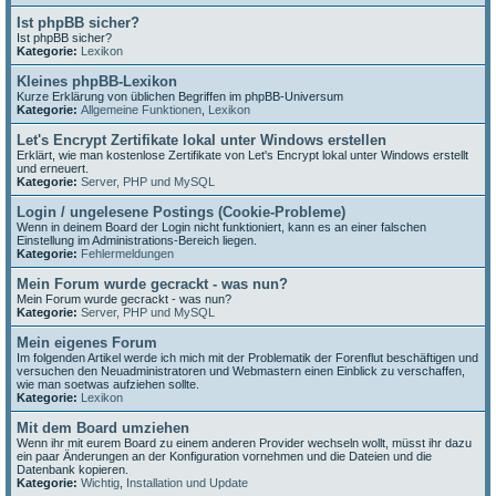
Ist phpBB sicher?
Ist phpBB sicher?
Kategorie:
Lexikon
Kleines phpBB-Lexikon
Kurze Erklärung von üblichen Begriffen im phpBB-Universum
Kategorie:
Allgemeine Funktionen
,
Lexikon
Let's Encrypt Zertifikate lokal unter Windows erstellen
Erklärt, wie man kostenlose Zertifikate von Let's Encrypt lokal unter Windows erstellt
und erneuert.
Kategorie:
Server, PHP und MySQL
Login / ungelesene Postings (Cookie-Probleme)
Wenn in deinem Board der Login nicht funktioniert, kann es an einer falschen
Einstellung im Administrations-Bereich liegen.
Kategorie:
Fehlermeldungen
Mein Forum wurde gecrackt - was nun?
Mein Forum wurde gecrackt - was nun?
Kategorie:
Server, PHP und MySQL
Mein eigenes Forum
Im folgenden Artikel werde ich mich mit der Problematik der Forenflut beschäftigen und
versuchen den Neuadministratoren und Webmastern einen Einblick zu verschaffen,
wie man soetwas aufziehen sollte.
Kategorie:
Lexikon
Mit dem Board umziehen
Wenn ihr mit eurem Board zu einem anderen Provider wechseln wollt, müsst ihr dazu
ein paar Änderungen an der Konfiguration vornehmen und die Dateien und die
Datenbank kopieren.
Kategorie:
Wichtig
,
Installation und Update