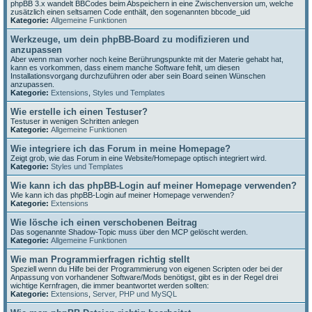
phpBB 3.x wandelt BBCodes beim Abspeichern in eine Zwischenversion um, welche
zusätzlich einen seltsamen Code enthält, den sogenannten bbcode_uid
Kategorie:
Allgemeine Funktionen
Werkzeuge, um dein phpBB-Board zu modifizieren und
anzupassen
Aber wenn man vorher noch keine Berührungspunkte mit der Materie gehabt hat,
kann es vorkommen, dass einem manche Software fehlt, um diesen
Installationsvorgang durchzuführen oder aber sein Board seinen Wünschen
anzupassen.
Kategorie:
Extensions
,
Styles und Templates
Wie erstelle ich einen Testuser?
Testuser in wenigen Schritten anlegen
Kategorie:
Allgemeine Funktionen
Wie integriere ich das Forum in meine Homepage?
Zeigt grob, wie das Forum in eine Website/Homepage optisch integriert wird.
Kategorie:
Styles und Templates
Wie kann ich das phpBB-Login auf meiner Homepage verwenden?
Wie kann ich das phpBB-Login auf meiner Homepage verwenden?
Kategorie:
Extensions
Wie lösche ich einen verschobenen Beitrag
Das sogenannte Shadow-Topic muss über den MCP gelöscht werden.
Kategorie:
Allgemeine Funktionen
Wie man Programmierfragen richtig stellt
Speziell wenn du Hilfe bei der Programmierung von eigenen Scripten oder bei der
Anpassung von vorhandener Software/Mods benötigst, gibt es in der Regel drei
wichtige Kernfragen, die immer beantwortet werden sollten:
Kategorie:
Extensions
,
Server, PHP und MySQL