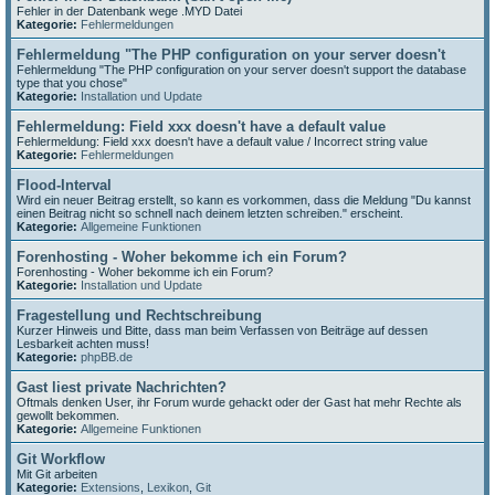
Fehler in der Datenbank wege .MYD Datei
Kategorie:
Fehlermeldungen
Fehlermeldung "The PHP configuration on your server doesn't
Fehlermeldung "The PHP configuration on your server doesn't support the database
type that you chose"
Kategorie:
Installation und Update
Fehlermeldung: Field xxx doesn't have a default value
Fehlermeldung: Field xxx doesn't have a default value / Incorrect string value
Kategorie:
Fehlermeldungen
Flood-Interval
Wird ein neuer Beitrag erstellt, so kann es vorkommen, dass die Meldung "Du kannst
einen Beitrag nicht so schnell nach deinem letzten schreiben." erscheint.
Kategorie:
Allgemeine Funktionen
Forenhosting - Woher bekomme ich ein Forum?
Forenhosting - Woher bekomme ich ein Forum?
Kategorie:
Installation und Update
Fragestellung und Rechtschreibung
Kurzer Hinweis und Bitte, dass man beim Verfassen von Beiträge auf dessen
Lesbarkeit achten muss!
Kategorie:
phpBB.de
Gast liest private Nachrichten?
Oftmals denken User, ihr Forum wurde gehackt oder der Gast hat mehr Rechte als
gewollt bekommen.
Kategorie:
Allgemeine Funktionen
Git Workflow
Mit Git arbeiten
Kategorie:
Extensions
,
Lexikon
,
Git