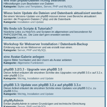
Wie man phpBB-Dateien richtig bearbeitet
Hilfestellungen zum Bearbeiten von Dateien
Kategorie:
Styles und Templates
,
Server, PHP und MySQL
Wieso beim Update die Dateien und Datenbank aktualisiert werden
Bei einem Versions-Update von phpBB müssen immer zwei Bereiche aktualisiert
werden: die Programm-Dateien (*.php) und die Datenbank
Kategorie:
Installation und Update
Wo finde ich Scripte & Tutorials?
Nützliche Links zu HowTo's und Scripten im allgemeinen und besonderen für
PHP/CSS/HTML etc. Die Liste darf gern erweitert werden.
Kategorie:
Lexikon
Workshop für Webserver Installation / Datenbank-Backup
Erklärung was ist ein Webserver und wie erstellt man einen.
Kategorie:
Server, PHP und MySQL
eine Avatar-Galerie anlegen
eigene Bilder hochladen und den Usern als Avatar anbieten
Kategorie:
Allgemeine Funktionen
phpBB 3.2/3.3 - Upgrade von phpBB 3.0
Dieser Artikel erläutert die einzelnen Schritte des Upgrades von phpBB 3.0.x auf 3.2.x.
oder phpBB 3.3.x
Kategorie:
Wichtig
,
Installation und Update
phpBB 3.3: Update von phpBB 3.2.x auf phpBB 3.3.x
Dieser Artikel erläutert die einzelnen Schritte eines Updates von phpBB 3.2.x. zu
phpBB 3.3.x.
Kategorie:
Wichtig
,
Installation und Update
phpMyAdmin
Erklärt phpMyAdmin in seinen Grundzügen und technische Einrichtung
Kategorie:
Server, PHP und MySQL