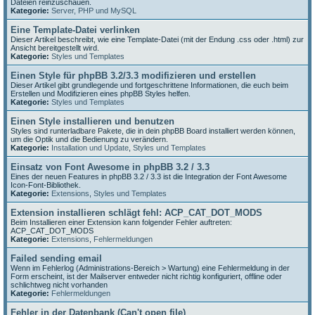
Dateien reinzuschauen.
Kategorie:
Server, PHP und MySQL
Eine Template-Datei verlinken
Dieser Artikel beschreibt, wie eine Template-Datei (mit der Endung .css oder .html) zur
Ansicht bereitgestellt wird.
Kategorie:
Styles und Templates
Einen Style für phpBB 3.2/3.3 modifizieren und erstellen
Dieser Artikel gibt grundlegende und fortgeschrittene Informationen, die euch beim
Erstellen und Modifizieren eines phpBB Styles helfen.
Kategorie:
Styles und Templates
Einen Style installieren und benutzen
Styles sind runterladbare Pakete, die in dein phpBB Board installiert werden können,
um die Optik und die Bedienung zu verändern.
Kategorie:
Installation und Update
,
Styles und Templates
Einsatz von Font Awesome in phpBB 3.2 / 3.3
Eines der neuen Features in phpBB 3.2 / 3.3 ist die Integration der Font Awesome
Icon-Font-Bibliothek.
Kategorie:
Extensions
,
Styles und Templates
Extension installieren schlägt fehl: ACP_CAT_DOT_MODS
Beim Installieren einer Extension kann folgender Fehler auftreten:
ACP_CAT_DOT_MODS
Kategorie:
Extensions
,
Fehlermeldungen
Failed sending email
Wenn im Fehlerlog (Administrations-Bereich > Wartung) eine Fehlermeldung in der
Form erscheint, ist der Mailserver entweder nicht richtig konfiguriert, offline oder
schlichtweg nicht vorhanden
Kategorie:
Fehlermeldungen
Fehler in der Datenbank (Can't open file)