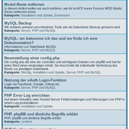
Modul-Reste entfernen
In diesem Artikel wollen wir euch erklären, wie ihr im ACP eures Forums MOD Modul
Reste entfernen könnt.
Kategorie:
Installation und Update
,
Extensions
MySQL Backup
Wir erklären anhand verschiedener Tools wie ein Datenbank-Backup gemacht wird.
Kategorie:
Server, PHP und MySQL
MySQL: wo bekomme ich das und wo finde ich eine
Dokumentation?
Informationen zur Datenbank MySQL
Kategorie:
Server, PHP und MySQL
Neuerstellung einer config.php
Die config.php die eine der zentralen und wichtigsten Dateien von phpBB und hat für
jedes Bord einen eindeutigen Inhalt. Sie beschreibt die individuelle Verbindung des
Bords zur jeweiligen Datenbank.
Kategorie:
Wichtig
,
Installation und Update
,
Server, PHP und MySQL
Nutzung der oAuth Login-Funktion
Login via Facebook, Google, Github etc.
Kategorie:
Server, PHP und MySQL
PHP Error Log einrichten
Auf einem Virtuellen oder Hosted Server Fehlermeldungen und Warnungen von PHP in
einem Log protokollieren
Kategorie:
Installation und Update
PHP, phpBB und ähnliche Begriffe erklärt
PHP, phpBB und ähnliche Begriffe erklärt
Kategorie:
Lexikon