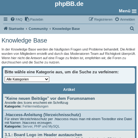
phpBB.de
Menü
FAQ
Pastebin
Registrieren
Anmelden
S
Startseite
Community
Knowledge Base
u
Knowledge Base
c
In der Knowledge Base werden die häufigsten Fragen und Probleme behandelt. Die Artikel
h
wurden von Mitgliedern erstellt und durch das Moderatoren Team auf Richtigkeit überprüft.
Wenn hier nicht die Antwort auf eine Frage zu finden ist, empfehlen wir, die Foren zu
e
durchsuchen und die Suche zu nutzen.
Bitte wähle eine Kategorie aus, um die Suche zu verfeinern:
Artikel
"Keine neuen Beiträge" vor dem Forumsnamen
Anstelle des Icons erscheint ein Schriftzug
Kategorie:
Fehlermeldungen
.htaccess-Anleitung (Verzeichnisschutz)
Für einen Verzeichnisschutz per .htaccess muss man mit einem Texteditor eine Datei
mit Namen .htaccess erzeugen.
Kategorie:
Server, PHP und MySQL
3.1.: Board Logo im Header austauschen