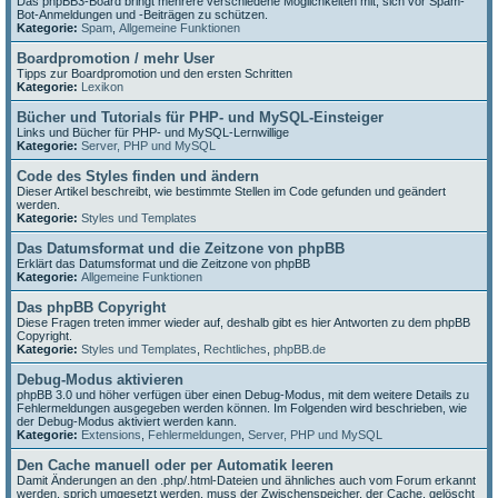
Das phpBB3-Board bringt mehrere verschiedene Möglichkeiten mit, sich vor Spam-
Bot-Anmeldungen und -Beiträgen zu schützen.
Kategorie:
Spam
,
Allgemeine Funktionen
Boardpromotion / mehr User
Tipps zur Boardpromotion und den ersten Schritten
Kategorie:
Lexikon
Bücher und Tutorials für PHP- und MySQL-Einsteiger
Links und Bücher für PHP- und MySQL-Lernwillige
Kategorie:
Server, PHP und MySQL
Code des Styles finden und ändern
Dieser Artikel beschreibt, wie bestimmte Stellen im Code gefunden und geändert
werden.
Kategorie:
Styles und Templates
Das Datumsformat und die Zeitzone von phpBB
Erklärt das Datumsformat und die Zeitzone von phpBB
Kategorie:
Allgemeine Funktionen
Das phpBB Copyright
Diese Fragen treten immer wieder auf, deshalb gibt es hier Antworten zu dem phpBB
Copyright.
Kategorie:
Styles und Templates
,
Rechtliches
,
phpBB.de
Debug-Modus aktivieren
phpBB 3.0 und höher verfügen über einen Debug-Modus, mit dem weitere Details zu
Fehlermeldungen ausgegeben werden können. Im Folgenden wird beschrieben, wie
der Debug-Modus aktiviert werden kann.
Kategorie:
Extensions
,
Fehlermeldungen
,
Server, PHP und MySQL
Den Cache manuell oder per Automatik leeren
Damit Änderungen an den .php/.html-Dateien und ähnliches auch vom Forum erkannt
werden, sprich umgesetzt werden, muss der Zwischenspeicher, der Cache, gelöscht