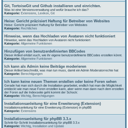
Git, TortoiseGit und Github installieren und einrichten.
Was ist eine Versionsverwaltung und wofür brauche ich das?
Kategorie:
Extensions
,
Lexikon
,
Git
Heise: Gericht präzisiert Haftung für Betreiber von Websites
Heise: Gericht präzisiert Haftung für Betreiber von Websites
Kategorie:
Rechtliches
Hinweise, wenn das Hochladen von Avataren nicht funktioniert
Hinweise, wenn das Hochladen von Avataren nicht funktioniert
Kategorie:
Allgemeine Funktionen
Hinzufügen von benutzerdefinierten BBCodes
Dieser Artikel erklärt euch, wie ihr eigene benutzerdefinierte BBCodes erstellen könnt.
Kategorie:
Allgemeine Funktionen
Ich kann als Admin keine Beiträge moderieren
Dieser Artikel beschreibt, was man tun muss, damit ein Admin Moderatorrechte hat
Kategorie:
Berechtigungen
Ich kann keine neuen Themen erstellen oder keine Foren sehen
Gerade hat man sich durch die Installation gearbeitet, endlich hat man die Möglichkeit
entdeckt wie man neue Foren erstellen kann, aber wenn man dann nach dem erstellen
der Foren auf die Indexseite geht kommt der Schock:
Kategorie:
Wichtig
,
Berechtigungen
Installationsanleitung für eine Erweiterung (Extension)
Installationsanleitung für eine Erweiterung (Extension) in phpBB
Kategorie:
Extensions
Installationsanleitung für phpBB 3.3.x
Schritt-für-Schritt Installationsanleitung für phpBB 3.3.x
Kategorie:
Wichtig
,
Installation und Update