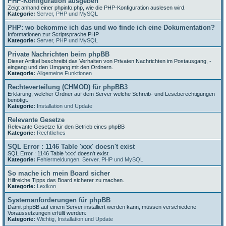
PHP-Konfiguration ausgeben
Zeigt anhand einer phpinfo.php, wie die PHP-Konfiguration auslesen wird.
Kategorie:
Server, PHP und MySQL
PHP: wo bekomme ich das und wo finde ich eine Dokumentation?
Informationen zur Scriptsprache PHP
Kategorie:
Server, PHP und MySQL
Private Nachrichten beim phpBB
Dieser Artikel beschreibt das Verhalten von Privaten Nachrichten im Postausgang, -
eingang und den Umgang mit den Ordnern.
Kategorie:
Allgemeine Funktionen
Rechteverteilung (CHMOD) für phpBB3
Erklärung, welcher Ordner auf dem Server welche Schreib- und Leseberechtigungen
benötigt.
Kategorie:
Installation und Update
Relevante Gesetze
Relevante Gesetze für den Betrieb eines phpBB
Kategorie:
Rechtliches
SQL Error : 1146 Table 'xxx' doesn't exist
SQL Error : 1146 Table 'xxx' doesn't exist
Kategorie:
Fehlermeldungen
,
Server, PHP und MySQL
So mache ich mein Board sicher
Hilfreiche Tipps das Board sicherer zu machen.
Kategorie:
Lexikon
Systemanforderungen für phpBB
Damit phpBB auf einem Server installiert werden kann, müssen verschiedene
Voraussetzungen erfüllt werden:
Kategorie:
Wichtig
,
Installation und Update