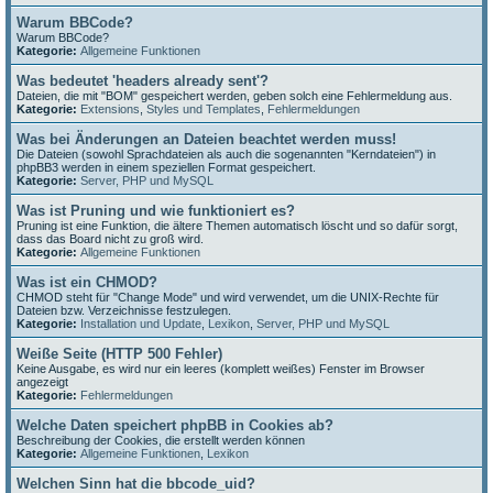
Warum BBCode?
Warum BBCode?
Kategorie:
Allgemeine Funktionen
Was bedeutet 'headers already sent'?
Dateien, die mit "BOM" gespeichert werden, geben solch eine Fehlermeldung aus.
Kategorie:
Extensions
,
Styles und Templates
,
Fehlermeldungen
Was bei Änderungen an Dateien beachtet werden muss!
Die Dateien (sowohl Sprachdateien als auch die sogenannten "Kerndateien") in
phpBB3 werden in einem speziellen Format gespeichert.
Kategorie:
Server, PHP und MySQL
Was ist Pruning und wie funktioniert es?
Pruning ist eine Funktion, die ältere Themen automatisch löscht und so dafür sorgt,
dass das Board nicht zu groß wird.
Kategorie:
Allgemeine Funktionen
Was ist ein CHMOD?
CHMOD steht für "Change Mode" und wird verwendet, um die UNIX-Rechte für
Dateien bzw. Verzeichnisse festzulegen.
Kategorie:
Installation und Update
,
Lexikon
,
Server, PHP und MySQL
Weiße Seite (HTTP 500 Fehler)
Keine Ausgabe, es wird nur ein leeres (komplett weißes) Fenster im Browser
angezeigt
Kategorie:
Fehlermeldungen
Welche Daten speichert phpBB in Cookies ab?
Beschreibung der Cookies, die erstellt werden können
Kategorie:
Allgemeine Funktionen
,
Lexikon
Welchen Sinn hat die bbcode_uid?