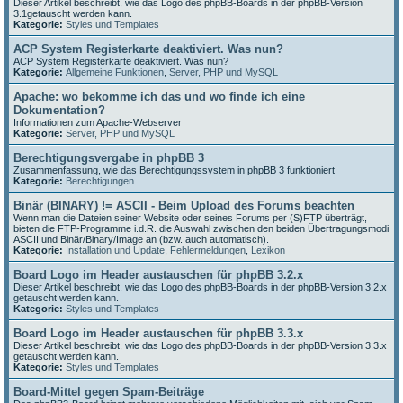
Dieser Artikel beschreibt, wie das Logo des phpBB-Boards in der phpBB-Version
3.1getauscht werden kann.
Kategorie:
Styles und Templates
ACP System Registerkarte deaktiviert. Was nun?
ACP System Registerkarte deaktiviert. Was nun?
Kategorie:
Allgemeine Funktionen
,
Server, PHP und MySQL
Apache: wo bekomme ich das und wo finde ich eine
Dokumentation?
Informationen zum Apache-Webserver
Kategorie:
Server, PHP und MySQL
Berechtigungsvergabe in phpBB 3
Zusammenfassung, wie das Berechtigungssystem in phpBB 3 funktioniert
Kategorie:
Berechtigungen
Binär (BINARY) != ASCII - Beim Upload des Forums beachten
Wenn man die Dateien seiner Website oder seines Forums per (S)FTP überträgt,
bieten die FTP-Programme i.d.R. die Auswahl zwischen den beiden Übertragungsmodi
ASCII und Binär/Binary/Image an (bzw. auch automatisch).
Kategorie:
Installation und Update
,
Fehlermeldungen
,
Lexikon
Board Logo im Header austauschen für phpBB 3.2.x
Dieser Artikel beschreibt, wie das Logo des phpBB-Boards in der phpBB-Version 3.2.x
getauscht werden kann.
Kategorie:
Styles und Templates
Board Logo im Header austauschen für phpBB 3.3.x
Dieser Artikel beschreibt, wie das Logo des phpBB-Boards in der phpBB-Version 3.3.x
getauscht werden kann.
Kategorie:
Styles und Templates
Board-Mittel gegen Spam-Beiträge