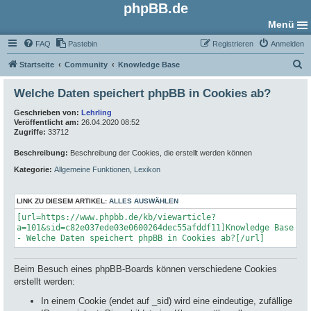
phpBB.de
Menü
FAQ
Pastebin
Registrieren
Anmelden
S
Startseite
Community
Knowledge Base
u
Welche Daten speichert phpBB in Cookies ab?
c
Geschrieben von:
Lehrling
h
Veröffentlicht am:
26.04.2020 08:52
e
Zugriffe:
33712
Beschreibung:
Beschreibung der Cookies, die erstellt werden können
Kategorie:
Allgemeine Funktionen
,
Lexikon
LINK ZU DIESEM ARTIKEL:
ALLES AUSWÄHLEN
[url=https://www.phpbb.de/kb/viewarticle?
a=101&sid=c82e037ede03e0600264dec55afddf11]Knowledge Base
- Welche Daten speichert phpBB in Cookies ab?[/url]
Beim Besuch eines phpBB-Boards können verschiedene Cookies
erstellt werden:
In einem Cookie (endet auf _sid) wird eine eindeutige, zufällige