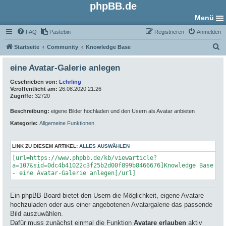
phpBB.de
Menü
FAQ
Pastebin
Registrieren
Anmelden
S
Startseite
Community
Knowledge Base
u
eine Avatar-Galerie anlegen
c
Geschrieben von:
Lehrling
h
Veröffentlicht am:
26.08.2020 21:26
e
Zugriffe:
32720
Beschreibung:
eigene Bilder hochladen und den Usern als Avatar anbieten
Kategorie:
Allgemeine Funktionen
LINK ZU DIESEM ARTIKEL:
ALLES AUSWÄHLEN
[url=https://www.phpbb.de/kb/viewarticle?
a=107&sid=0dc4b41022c3f25b2d00f899b8466676]Knowledge Base
- eine Avatar-Galerie anlegen[/url]
Ein phpBB-Board bietet den Usern die Möglichkeit, eigene Avatare
hochzuladen oder aus einer angebotenen Avatargalerie das passende
Bild auszuwählen.
Dafür muss zunächst einmal die Funktion
Avatare erlauben
aktiv