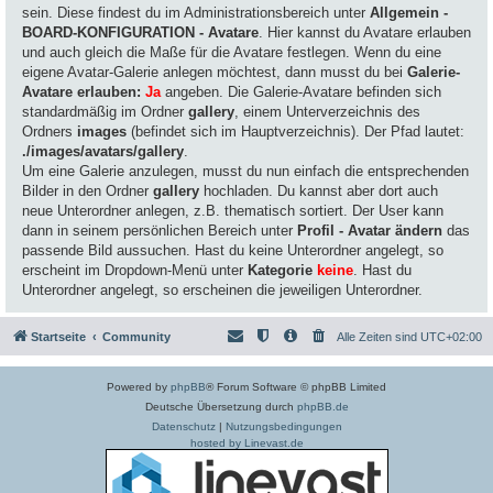
sein. Diese findest du im Administrationsbereich unter
Allgemein -
BOARD-KONFIGURATION - Avatare
. Hier kannst du Avatare erlauben
und auch gleich die Maße für die Avatare festlegen. Wenn du eine
eigene Avatar-Galerie anlegen möchtest, dann musst du bei
Galerie-
Avatare erlauben:
Ja
angeben. Die Galerie-Avatare befinden sich
standardmäßig im Ordner
gallery
, einem Unterverzeichnis des
Ordners
images
(befindet sich im Hauptverzeichnis). Der Pfad lautet:
./images/avatars/gallery
.
Um eine Galerie anzulegen, musst du nun einfach die entsprechenden
Bilder in den Ordner
gallery
hochladen. Du kannst aber dort auch
neue Unterordner anlegen, z.B. thematisch sortiert. Der User kann
dann in seinem persönlichen Bereich unter
Profil - Avatar ändern
das
passende Bild aussuchen. Hast du keine Unterordner angelegt, so
erscheint im Dropdown-Menü unter
Kategorie
keine
. Hast du
Unterordner angelegt, so erscheinen die jeweiligen Unterordner.
Startseite
Community
Alle Zeiten sind
UTC+02:00
Powered by
phpBB
® Forum Software © phpBB Limited
Deutsche Übersetzung durch
phpBB.de
Datenschutz
|
Nutzungsbedingungen
hosted by Linevast.de