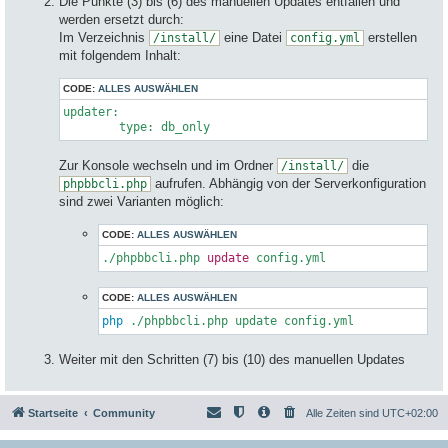
Die Punkte (3) bis (6) des manuellen Updates entfallen und
werden ersetzt durch:
Im Verzeichnis
eine Datei
erstellen
/install/
config.yml
mit folgendem Inhalt:
CODE:
ALLES AUSWÄHLEN
updater:

type
: db_only
Zur Konsole wechseln und im Ordner
die
/install/
aufrufen. Abhängig von der Serverkonfiguration
phpbbcli.php
sind zwei Varianten möglich:
CODE:
ALLES AUSWÄHLEN
./phpbbcli.php 
update
 config.yml
CODE:
ALLES AUSWÄHLEN
php
 ./phpbbcli.php update config.yml
Weiter mit den Schritten (7) bis (10) des manuellen Updates
Startseite
Community
Alle Zeiten sind
UTC+02:00