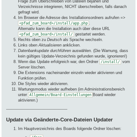
Frage zum Überschreiben von Dateien bejahen und
Verzeichnisse integrieren, NICHT überschreiben, falls danach
gefragt wird.
Im Browser die Adresse des Installationsordners aufrufen =>
.
<pfad_zum_board>/install/app.php
Alternativ kann die Installation auch über diese URL
gestartet werden.
<pfad_zum_board>/install/
Rechts oben zu
Deutsch
als Sprache wechseln.
Links oben
Aktualisieren
anklicken.
Datenbankupdate durchführen
auswählen. (Die Warnung, dass
kein gültiges Update-Verzeichnis gefunden wurde, ignorieren!)
Wenn das Update erfolgreich war, den Ordner
vom
/install/
Server löschen.
Die Extensions nacheinander einzeln wieder aktivieren und
Funktion prüfen.
Die Styles wieder aktivieren.
Wartungsmodus wieder aufheben (im Administrationsbereich
unter
Board wieder
Allgemein/Board-Einstellungen
aktivieren.)
--------------------------------------------------
Update via Geänderte-Core-Dateien Updater
Im Hauptverzeichnis des Boards folgende Ordner löschen: