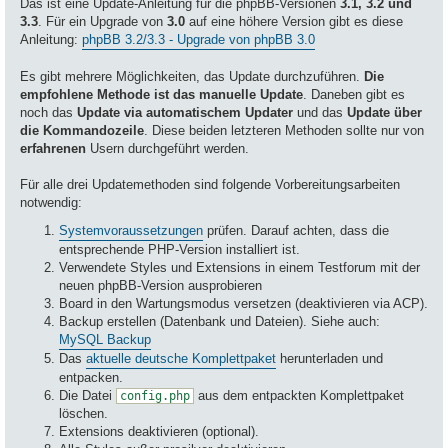
Das ist eine Update-Anleitung für die phpBB-Versionen
3.1, 3.2 und
3.3
. Für ein Upgrade von
3.0
auf eine höhere Version gibt es diese
Anleitung:
phpBB 3.2/3.3 - Upgrade von phpBB 3.0
Es gibt mehrere Möglichkeiten, das Update durchzuführen.
Die
empfohlene Methode ist das manuelle Update
. Daneben gibt es
noch das
Update via automatischem Updater
und das
Update über
die Kommandozeile
. Diese beiden letzteren Methoden sollte nur von
erfahrenen
Usern durchgeführt werden.
Für alle drei Updatemethoden sind folgende Vorbereitungsarbeiten
notwendig:
Systemvoraussetzungen
prüfen. Darauf achten, dass die
entsprechende PHP-Version installiert ist.
Verwendete Styles und Extensions in einem Testforum mit der
neuen phpBB-Version ausprobieren
Board in den Wartungsmodus versetzen (deaktivieren via ACP).
Backup erstellen (Datenbank und Dateien). Siehe auch:
MySQL Backup
Das
aktuelle deutsche Komplettpaket
herunterladen und
entpacken.
Die Datei
aus dem entpackten Komplettpaket
config.php
löschen.
Extensions deaktivieren (optional).