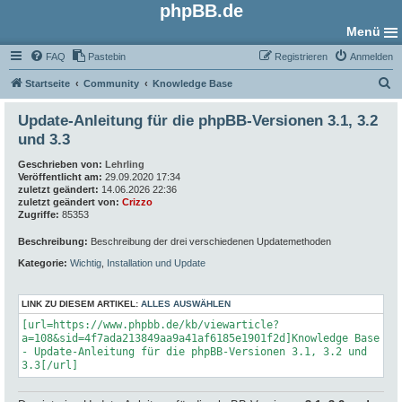
phpBB.de
Menü
FAQ
Pastebin
Registrieren
Anmelden
S
Startseite
Community
Knowledge Base
u
Update-Anleitung für die phpBB-Versionen 3.1, 3.2
c
und 3.3
h
Geschrieben von:
Lehrling
e
Veröffentlicht am:
29.09.2020 17:34
zuletzt geändert:
14.06.2026 22:36
zuletzt geändert von:
Crizzo
Zugriffe:
85353
Beschreibung:
Beschreibung der drei verschiedenen Updatemethoden
Kategorie:
Wichtig
,
Installation und Update
LINK ZU DIESEM ARTIKEL:
ALLES AUSWÄHLEN
[url=https://www.phpbb.de/kb/viewarticle?
a=108&sid=4f7ada213849aa9a41af6185e1901f2d]Knowledge Base
- Update-Anleitung für die phpBB-Versionen 3.1, 3.2 und
3.3[/url]