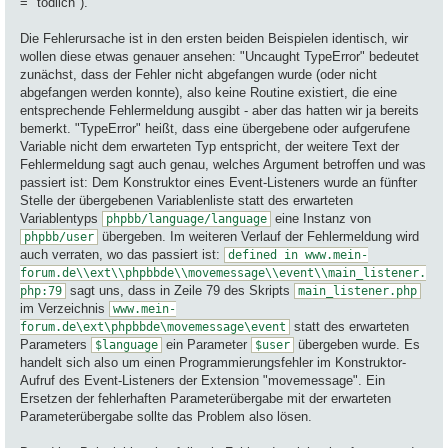
= "tödlich").
Die Fehlerursache ist in den ersten beiden Beispielen identisch, wir
wollen diese etwas genauer ansehen: "Uncaught TypeError" bedeutet
zunächst, dass der Fehler nicht abgefangen wurde (oder nicht
abgefangen werden konnte), also keine Routine existiert, die eine
entsprechende Fehlermeldung ausgibt - aber das hatten wir ja bereits
bemerkt. "TypeError" heißt, dass eine übergebene oder aufgerufene
Variable nicht dem erwarteten Typ entspricht, der weitere Text der
Fehlermeldung sagt auch genau, welches Argument betroffen und was
passiert ist: Dem Konstruktor eines Event-Listeners wurde an fünfter
Stelle der übergebenen Variablenliste statt des erwarteten
Variablentyps
eine Instanz von
phpbb/language/language
übergeben. Im weiteren Verlauf der Fehlermeldung wird
phpbb/user
auch verraten, wo das passiert ist:
defined in www.mein-
forum.de\\ext\\phpbbde\\movemessage\\event\\main_listener.
sagt uns, dass in Zeile 79 des Skripts
php:79
main_listener.php
im Verzeichnis
www.mein-
statt des erwarteten
forum.de\ext\phpbbde\movemessage\event
Parameters
ein Parameter
übergeben wurde. Es
$language
$user
handelt sich also um einen Programmierungsfehler im Konstruktor-
Aufruf des Event-Listeners der Extension "movemessage". Ein
Ersetzen der fehlerhaften Parameterübergabe mit der erwarteten
Parameterübergabe sollte das Problem also lösen.