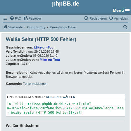
phpBB.de
Menü
FAQ
Pastebin
Registrieren
Anmelden
S
Startseite
Community
Knowledge Base
u
Weiße Seite (HTTP 500 Fehler)
c
Geschrieben von:
Mike-on-Tour
h
Veröffentlicht am:
29.09.2020 17:48
e
zuletzt geändert:
06.06.2026 11:40
zuletzt geändert von:
Mike-on-Tour
Zugriffe:
137119
Beschreibung:
Keine Ausgabe, es wird nur ein leeres (komplett weißes) Fenster im
Browser angezeigt
Kategorie:
Fehlermeldungen
LINK ZU DIESEM ARTIKEL:
ALLES AUSWÄHLEN
[url=https://www.phpbb.de/kb/viewarticle?
a=109&sid=df9ce720cf60e2bd926712565c3c914e]Knowledge Base
- Weiße Seite (HTTP 500 Fehler)[/url]
Weißer Bildschirm