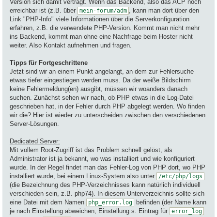
Version sich damit verträgt. Wenn das Backend, also das ACP noch
erreichbar ist (z.B. über
, kann man dort über den
mein-forum/adm
Link "PHP-Info" viele Informationen über die Serverkonfiguration
erfahren, z.B. die verwendete PHP-Version. Kommt man nicht mehr
ins Backend, kommt man ohne eine Nachfrage beim Hoster nicht
weiter. Also Kontakt aufnehmen und fragen.
Tipps für Fortgeschrittene
Jetzt sind wir an einem Punkt angelangt, an dem zur Fehlersuche
etwas tiefer eingestiegen werden muss. Da der weiße Bildschirm
keine Fehlermeldung(en) ausgibt, müssen wir woanders danach
suchen. Zunächst sehen wir nach, ob PHP etwas in die Log-Datei
geschrieben hat, in der Fehler durch PHP abgelegt werden. Wo finden
wir die? Hier ist wieder zu unterscheiden zwischen den verschiedenen
Server-Lösungen.
Dedicated Server:
Mit vollem Root-Zugriff ist das Problem schnell gelöst, als
Administrator ist ja bekannt, wo was installiert und wie konfiguriert
wurde. In der Regel findet man das Fehler-Log von PHP dort, wo PHP
installiert wurde, bei einem Linux-System also unter
/etc/php/logs
(die Bezeichnung des PHP-Verzeichnisses kann natürlich individuell
verschieden sein, z.B. php74). In diesem Unterverzeichnis sollte sich
eine Datei mit dem Namen
befinden (der Name kann
php_error.log
je nach Einstellung abweichen, Einstellung s. Eintrag für
error_log