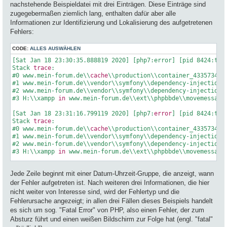
nachstehende Beispieldatei mit drei Einträgen. Diese Einträge sind
zugegebermaßen ziemlich lang, enthalten dafür aber alle
Informationen zur Identifizierung und Lokalisierung des aufgetretenen
Fehlers:
CODE:
ALLES AUSWÄHLEN
[Sat Jan 18 23:30:35.888819 2020] [php7:error] [pid 8424:tid
Stack 
trace
:

#
0
 www.mein-forum.de\\
cache
\\production\\container_4335734bb
#
1
 www.mein-forum.de\\vendor\\symfony\\dependency-injection\
#
2
 www.mein-forum.de\\vendor\\symfony\\dependency-injection\
#
3
 H:\\xampp 
in
 www.mein-forum.de\\ext\\phpbbde\\movemessage
[Sat Jan 
18
23
:
31
:
16.799119
2020
] [php7:
error
] [pid 
8424
:tid
Stack 
trace
:

#
0
 www.mein-forum.de\\
cache
\\production\\container_4335734bb
#
1
 www.mein-forum.de\\vendor\\symfony\\dependency-injection\
#
2
 www.mein-forum.de\\vendor\\symfony\\dependency-injection\
#
3
 H:\\xampp 
in
 www.mein-forum.de\\ext\\phpbbde\\movemessage
[Tue Feb 
25
18
:
27
:
25.643108
2020
] [php7:
error
] [pid 
4448
:tid
Jede Zeile beginnt mit einer Datum-Uhrzeit-Gruppe, die anzeigt, wann
Stack 
trace
:

#
0
 www.mein-forum.de\\vendor\\symfony\\routing\\Loader\\Yaml
der Fehler aufgetreten ist. Nach weiteren drei Informationen, die hier
#
1
 www.mein-forum.de\\vendor\\symfony\\config\\Loader\\Deleg
nicht weiter von Interesse sind, wird der Fehlertyp und die
#
2
 www.mein-forum.de\\phpbb\\routing\\router.php(
116
): Symfo
Fehlerursache angezeigt; in allen drei Fällen dieses Beispiels handelt
#
3
 www.mein-forum.dehpbb\\routing\\router.php(
261
): phpbb\\r
es sich um sog. "Fatal Error" von PHP, also einen Fehler, der zum
#
4
in
 www.mein-forum.de\\vendor\\symfony\\routing\\Loader\\Y
Absturz führt und einen weißen Bildschirm zur Folge hat (engl. "fatal"