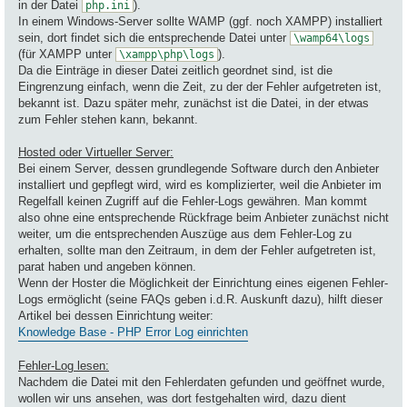
in der Datei
).
php.ini
In einem Windows-Server sollte WAMP (ggf. noch XAMPP) installiert
sein, dort findet sich die entsprechende Datei unter
\wamp64\logs
(für XAMPP unter
).
\xampp\php\logs
Da die Einträge in dieser Datei zeitlich geordnet sind, ist die
Eingrenzung einfach, wenn die Zeit, zu der der Fehler aufgetreten ist,
bekannt ist. Dazu später mehr, zunächst ist die Datei, in der etwas
zum Fehler stehen kann, bekannt.
Hosted oder Virtueller Server:
Bei einem Server, dessen grundlegende Software durch den Anbieter
installiert und gepflegt wird, wird es komplizierter, weil die Anbieter im
Regelfall keinen Zugriff auf die Fehler-Logs gewähren. Man kommt
also ohne eine entsprechende Rückfrage beim Anbieter zunächst nicht
weiter, um die entsprechenden Auszüge aus dem Fehler-Log zu
erhalten, sollte man den Zeitraum, in dem der Fehler aufgetreten ist,
parat haben und angeben können.
Wenn der Hoster die Möglichkeit der Einrichtung eines eigenen Fehler-
Logs ermöglicht (seine FAQs geben i.d.R. Auskunft dazu), hilft dieser
Artikel bei dessen Einrichtung weiter:
Knowledge Base - PHP Error Log einrichten
Fehler-Log lesen:
Nachdem die Datei mit den Fehlerdaten gefunden und geöffnet wurde,
wollen wir uns ansehen, was dort festgehalten wird, dazu dient