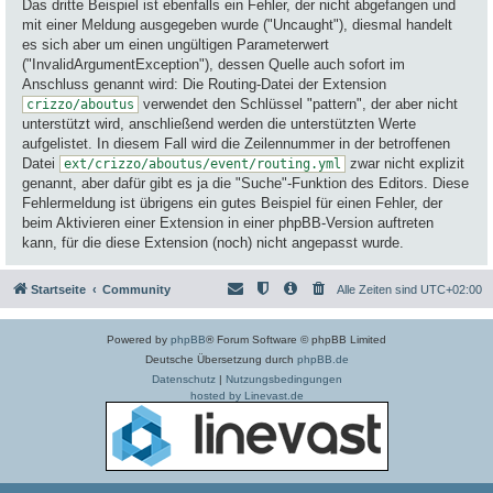
Das dritte Beispiel ist ebenfalls ein Fehler, der nicht abgefangen und
mit einer Meldung ausgegeben wurde ("Uncaught"), diesmal handelt
es sich aber um einen ungültigen Parameterwert
("InvalidArgumentException"), dessen Quelle auch sofort im
Anschluss genannt wird: Die Routing-Datei der Extension
verwendet den Schlüssel "pattern", der aber nicht
crizzo/aboutus
unterstützt wird, anschließend werden die unterstützten Werte
aufgelistet. In diesem Fall wird die Zeilennummer in der betroffenen
Datei
zwar nicht explizit
ext/crizzo/aboutus/event/routing.yml
genannt, aber dafür gibt es ja die "Suche"-Funktion des Editors. Diese
Fehlermeldung ist übrigens ein gutes Beispiel für einen Fehler, der
beim Aktivieren einer Extension in einer phpBB-Version auftreten
kann, für die diese Extension (noch) nicht angepasst wurde.
Startseite
Community
Alle Zeiten sind
UTC+02:00
Powered by
phpBB
® Forum Software © phpBB Limited
Deutsche Übersetzung durch
phpBB.de
Datenschutz
|
Nutzungsbedingungen
hosted by Linevast.de