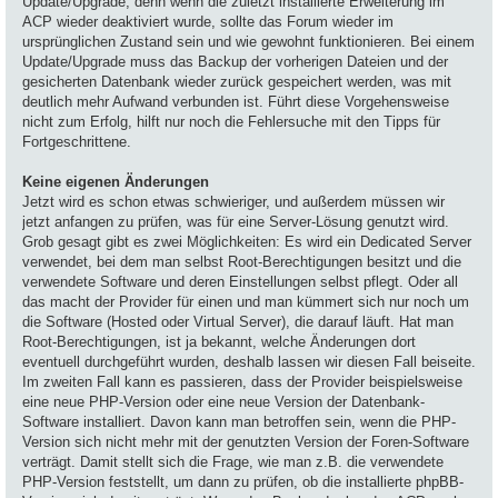
Update/Upgrade, denn wenn die zuletzt installierte Erweiterung im
ACP wieder deaktiviert wurde, sollte das Forum wieder im
ursprünglichen Zustand sein und wie gewohnt funktionieren. Bei einem
Update/Upgrade muss das Backup der vorherigen Dateien und der
gesicherten Datenbank wieder zurück gespeichert werden, was mit
deutlich mehr Aufwand verbunden ist. Führt diese Vorgehensweise
nicht zum Erfolg, hilft nur noch die Fehlersuche mit den Tipps für
Fortgeschrittene.
Keine eigenen Änderungen
Jetzt wird es schon etwas schwieriger, und außerdem müssen wir
jetzt anfangen zu prüfen, was für eine Server-Lösung genutzt wird.
Grob gesagt gibt es zwei Möglichkeiten: Es wird ein Dedicated Server
verwendet, bei dem man selbst Root-Berechtigungen besitzt und die
verwendete Software und deren Einstellungen selbst pflegt. Oder all
das macht der Provider für einen und man kümmert sich nur noch um
die Software (Hosted oder Virtual Server), die darauf läuft. Hat man
Root-Berechtigungen, ist ja bekannt, welche Änderungen dort
eventuell durchgeführt wurden, deshalb lassen wir diesen Fall beiseite.
Im zweiten Fall kann es passieren, dass der Provider beispielsweise
eine neue PHP-Version oder eine neue Version der Datenbank-
Software installiert. Davon kann man betroffen sein, wenn die PHP-
Version sich nicht mehr mit der genutzten Version der Foren-Software
verträgt. Damit stellt sich die Frage, wie man z.B. die verwendete
PHP-Version feststellt, um dann zu prüfen, ob die installierte phpBB-