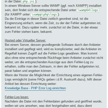
in der Datei
).
php.ini
In einem Windows-Server sollte WAMP (ggf. noch XAMPP) installiert
sein, dort findet sich die entsprechende Datei unter
\wamp64\logs
(für XAMPP unter
).
\xampp\php\logs
Da die Einträge in dieser Datei zeitlich geordnet sind, ist die
Eingrenzung einfach, wenn die Zeit, zu der der Fehler aufgetreten ist,
bekannt ist. Dazu später mehr, zunächst ist die Datei, in der etwas
zum Fehler stehen kann, bekannt.
Hosted oder Virtueller Server:
Bei einem Server, dessen grundlegende Software durch den Anbieter
installiert und gepflegt wird, wird es komplizierter, weil die Anbieter im
Regelfall keinen Zugriff auf die Fehler-Logs gewähren. Man kommt
also ohne eine entsprechende Rückfrage beim Anbieter zunächst nicht
weiter, um die entsprechenden Auszüge aus dem Fehler-Log zu
erhalten, sollte man den Zeitraum, in dem der Fehler aufgetreten ist,
parat haben und angeben können.
Wenn der Hoster die Möglichkeit der Einrichtung eines eigenen Fehler-
Logs ermöglicht (seine FAQs geben i.d.R. Auskunft dazu), hilft dieser
Artikel bei dessen Einrichtung weiter:
Knowledge Base - PHP Error Log einrichten
Fehler-Log lesen:
Nachdem die Datei mit den Fehlerdaten gefunden und geöffnet wurde,
wollen wir uns ansehen, was dort festgehalten wird, dazu dient