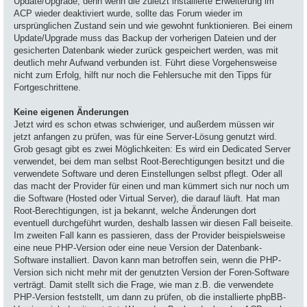
Update/Upgrade, denn wenn die zuletzt installierte Erweiterung im
ACP wieder deaktiviert wurde, sollte das Forum wieder im
ursprünglichen Zustand sein und wie gewohnt funktionieren. Bei einem
Update/Upgrade muss das Backup der vorherigen Dateien und der
gesicherten Datenbank wieder zurück gespeichert werden, was mit
deutlich mehr Aufwand verbunden ist. Führt diese Vorgehensweise
nicht zum Erfolg, hilft nur noch die Fehlersuche mit den Tipps für
Fortgeschrittene.
Keine eigenen Änderungen
Jetzt wird es schon etwas schwieriger, und außerdem müssen wir
jetzt anfangen zu prüfen, was für eine Server-Lösung genutzt wird.
Grob gesagt gibt es zwei Möglichkeiten: Es wird ein Dedicated Server
verwendet, bei dem man selbst Root-Berechtigungen besitzt und die
verwendete Software und deren Einstellungen selbst pflegt. Oder all
das macht der Provider für einen und man kümmert sich nur noch um
die Software (Hosted oder Virtual Server), die darauf läuft. Hat man
Root-Berechtigungen, ist ja bekannt, welche Änderungen dort
eventuell durchgeführt wurden, deshalb lassen wir diesen Fall beiseite.
Im zweiten Fall kann es passieren, dass der Provider beispielsweise
eine neue PHP-Version oder eine neue Version der Datenbank-
Software installiert. Davon kann man betroffen sein, wenn die PHP-
Version sich nicht mehr mit der genutzten Version der Foren-Software
verträgt. Damit stellt sich die Frage, wie man z.B. die verwendete
PHP-Version feststellt, um dann zu prüfen, ob die installierte phpBB-