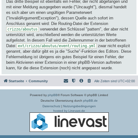
Das dritte Beispiel ist ebenfalls ein Fehler, der nicht abgefangen und
mit einer Meldung ausgegeben wurde ("Uncaught"), diesmal handelt
es sich aber um einen ungültigen Parameterwert
("InvalidArgumentException"), dessen Quelle auch sofort im
Anschluss genannt wird: Die Routing-Datei der Extension
verwendet den Schlüssel "pattern", der aber nicht
crizzo/aboutus
unterstützt wird, anschließend werden die unterstützten Werte
aufgelistet. In diesem Fall wird die Zeilennummer in der betroffenen
Datei
zwar nicht explizit
ext/crizzo/aboutus/event/routing.yml
genannt, aber dafür gibt es ja die "Suche"-Funktion des Editors. Diese
Fehlermeldung ist übrigens ein gutes Beispiel für einen Fehler, der
beim Aktivieren einer Extension in einer phpBB-Version auftreten
kann, für die diese Extension (noch) nicht angepasst wurde.
Startseite
Community
Alle Zeiten sind
UTC+02:00
Powered by
phpBB
® Forum Software © phpBB Limited
Deutsche Übersetzung durch
phpBB.de
Datenschutz
|
Nutzungsbedingungen
hosted by Linevast.de