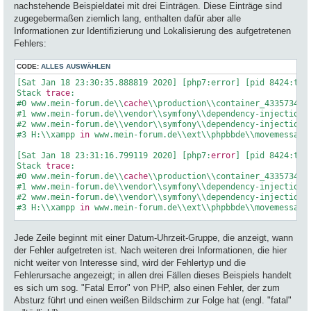
nachstehende Beispieldatei mit drei Einträgen. Diese Einträge sind
zugegebermaßen ziemlich lang, enthalten dafür aber alle
Informationen zur Identifizierung und Lokalisierung des aufgetretenen
Fehlers:
CODE:
ALLES AUSWÄHLEN
[Sat Jan 18 23:30:35.888819 2020] [php7:error] [pid 8424:tid
Stack 
trace
:

#
0
 www.mein-forum.de\\
cache
\\production\\container_4335734bb
#
1
 www.mein-forum.de\\vendor\\symfony\\dependency-injection\
#
2
 www.mein-forum.de\\vendor\\symfony\\dependency-injection\
#
3
 H:\\xampp 
in
 www.mein-forum.de\\ext\\phpbbde\\movemessage
[Sat Jan 
18
23
:
31
:
16.799119
2020
] [php7:
error
] [pid 
8424
:tid
Stack 
trace
:

#
0
 www.mein-forum.de\\
cache
\\production\\container_4335734bb
#
1
 www.mein-forum.de\\vendor\\symfony\\dependency-injection\
#
2
 www.mein-forum.de\\vendor\\symfony\\dependency-injection\
#
3
 H:\\xampp 
in
 www.mein-forum.de\\ext\\phpbbde\\movemessage
[Tue Feb 
25
18
:
27
:
25.643108
2020
] [php7:
error
] [pid 
4448
:tid
Jede Zeile beginnt mit einer Datum-Uhrzeit-Gruppe, die anzeigt, wann
Stack 
trace
:

#
0
 www.mein-forum.de\\vendor\\symfony\\routing\\Loader\\Yaml
der Fehler aufgetreten ist. Nach weiteren drei Informationen, die hier
#
1
 www.mein-forum.de\\vendor\\symfony\\config\\Loader\\Deleg
nicht weiter von Interesse sind, wird der Fehlertyp und die
#
2
 www.mein-forum.de\\phpbb\\routing\\router.php(
116
): Symfo
Fehlerursache angezeigt; in allen drei Fällen dieses Beispiels handelt
#
3
 www.mein-forum.dehpbb\\routing\\router.php(
261
): phpbb\\r
es sich um sog. "Fatal Error" von PHP, also einen Fehler, der zum
#
4
in
 www.mein-forum.de\\vendor\\symfony\\routing\\Loader\\Y
Absturz führt und einen weißen Bildschirm zur Folge hat (engl. "fatal"