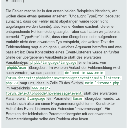
= "tödlich").
Die Fehlerursache ist in den ersten beiden Beispielen identisch, wir
wollen diese etwas genauer ansehen: "Uncaught TypeError" bedeutet
zunächst, dass der Fehler nicht abgefangen wurde (oder nicht
abgefangen werden konnte), also keine Routine existiert, die eine
entsprechende Fehlermeldung ausgibt - aber das hatten wir ja bereits
bemerkt. "TypeError" heißt, dass eine übergebene oder aufgerufene
Variable nicht dem erwarteten Typ entspricht, der weitere Text der
Fehlermeldung sagt auch genau, welches Argument betroffen und was
passiert ist: Dem Konstruktor eines Event-Listeners wurde an fünfter
Stelle der übergebenen Variablenliste statt des erwarteten
Variablentyps
eine Instanz von
phpbb/language/language
übergeben. Im weiteren Verlauf der Fehlermeldung wird
phpbb/user
auch verraten, wo das passiert ist:
defined in www.mein-
forum.de\\ext\\phpbbde\\movemessage\\event\\main_listener.
sagt uns, dass in Zeile 79 des Skripts
php:79
main_listener.php
im Verzeichnis
www.mein-
statt des erwarteten
forum.de\ext\phpbbde\movemessage\event
Parameters
ein Parameter
übergeben wurde. Es
$language
$user
handelt sich also um einen Programmierungsfehler im Konstruktor-
Aufruf des Event-Listeners der Extension "movemessage". Ein
Ersetzen der fehlerhaften Parameterübergabe mit der erwarteten
Parameterübergabe sollte das Problem also lösen.