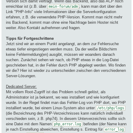
Version sich damit verträgt. Wenn das Backend, also das ACP noch
erreichbar ist (z.B. über
, kann man dort über den
mein-forum/adm
Link "PHP-Info" viele Informationen über die Serverkonfiguration
erfahren, z.B. die verwendete PHP-Version. Kommt man nicht mehr
ins Backend, kommt man ohne eine Nachfrage beim Hoster nicht
weiter. Also Kontakt aufnehmen und fragen.
Tipps für Fortgeschrittene
Jetzt sind wir an einem Punkt angelangt, an dem zur Fehlersuche
etwas tiefer eingestiegen werden muss. Da der weiße Bildschirm
keine Fehlermeldung(en) ausgibt, müssen wir woanders danach
suchen. Zunächst sehen wir nach, ob PHP etwas in die Log-Datei
geschrieben hat, in der Fehler durch PHP abgelegt werden. Wo finden
wir die? Hier ist wieder zu unterscheiden zwischen den verschiedenen
Server-Lösungen.
Dedicated Server:
Mit vollem Root-Zugriff ist das Problem schnell gelöst, als
Administrator ist ja bekannt, wo was installiert und wie konfiguriert
wurde. In der Regel findet man das Fehler-Log von PHP dort, wo PHP
installiert wurde, bei einem Linux-System also unter
/etc/php/logs
(die Bezeichnung des PHP-Verzeichnisses kann natürlich individuell
verschieden sein, z.B. php74). In diesem Unterverzeichnis sollte sich
eine Datei mit dem Namen
befinden (der Name kann
php_error.log
je nach Einstellung abweichen, Einstellung s. Eintrag für
error_log