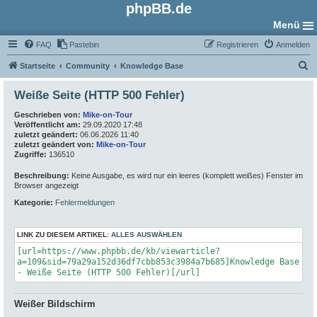
phpBB.de
Menü
FAQ
Pastebin
Registrieren
Anmelden
S
Startseite
Community
Knowledge Base
u
Weiße Seite (HTTP 500 Fehler)
c
Geschrieben von:
Mike-on-Tour
h
Veröffentlicht am:
29.09.2020 17:48
e
zuletzt geändert:
06.06.2026 11:40
zuletzt geändert von:
Mike-on-Tour
Zugriffe:
136510
Beschreibung:
Keine Ausgabe, es wird nur ein leeres (komplett weißes) Fenster im
Browser angezeigt
Kategorie:
Fehlermeldungen
LINK ZU DIESEM ARTIKEL:
ALLES AUSWÄHLEN
[url=https://www.phpbb.de/kb/viewarticle?
a=109&sid=79a29a152d36df7cbb853c3984a7b685]Knowledge Base
- Weiße Seite (HTTP 500 Fehler)[/url]
Weißer Bildschirm